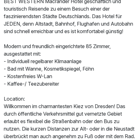
BEST WESTERN Macrander Hotel geschäftlich und
touristisch Reisende zu einem Besuch einer der
faszinierendsten Städte Deutschlands. Das Hotel für
JEDEN, denn Altstadt, Bahnhof, Flughafen und Autobahn
sind schnell erreichbar und es ist komfortabel günstig!
Modern und freundlich eingerichtete 85 Zimmer,
ausgestattet mit:
- Individuell regelbarer Klimaanlage
- Bad mit Wanne, Kosmetikspiegel, Föhn
- Kostenfreies W-Lan
- Kaffee-/ Teezubereiter
Ausstattung
Location:
Für 3 Tage
89,00 €
p.P. ab
Willkommen im charmantesten Kiez von Dresden! Das
durch öffentliche Verkehrsmittel gut vernetzte Gebiet
erlaubt es flexibel die Straßenbahn oder den Bus zu
nutzen. Die kurzen Distanzen zur Alt- oder in die Neustadt
überbrückt man auch angenehm zu Fuß oder mit dem Rad.