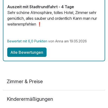
Fitnessgeräte stehen bereit
Auszeit mit Stadtrundfahrt - 4 Tage
Kostenloses W-LAN
Sehr schöne Atmosphäre, tolles Hotel, Zimmer sehr
gemütlich, alles sauber und ordentlich Kann man nur
Mit Hotelbar
weiterempfehlen ❗
Bewertet mit 6,0 Punkten
von Anna am 19.05.2026
Alle Bewertungen
Zimmer & Preise
Doppelzimmer
Kinderermäßigungen
2 Erwachsene und 1 Kind