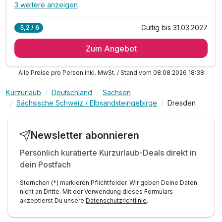
3 weitere anzeigen
Alle Inklusivleistungen
7 enthalten
Gültig bis 31.03.2027
5,2 / 6
3 Übernachtungen
Zum Angebot
3 x reichhaltiges Frühstücksbüffet im Nebengebäude
1 x Wein- oder Sektführung und Verkostung
Alle Preise pro Person inkl. MwSt. / Stand vom 08.08.2026 18:38
auf Schloss Wackerbarth in Radebeul - Eigenanreise
1 x Stadtplan zur Entdeckung von Dresden
Kurzurlaub
Deutschland
Sachsen
inkl. Kaffee- und Teebar im Zimmer
Sächsische Schweiz / Elbsandsteingebirge
Dresden
inkl. W-LAN
Newsletter abonnieren
Persönlich kuratierte Kurzurlaub-Deals direkt in
dein Postfach
Sternchen (*) markieren Pflichtfelder. Wir geben Deine Daten
nicht an Dritte. Mit der Verwendung dieses Formulars
akzeptierst Du unsere
Datenschutzrichtlinie
.