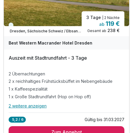
3 Tage
| 2 Nächte
119 €
ab
Viele Termine frei
238 €
Gesamt ab
Dresden, Sächsische Schweiz / Elbsandsteingebirge
Best Western Macrander Hotel Dresden
Auszeit mit Stadtrundfahrt - 3 Tage
2 Übernachtungen
2 x reichhaltiges Frühstücksbüffet im Nebengebäude
1 x Kaffeespezialität
1 x Große Stadtrundfahrt (Hop on Hop off)
2 weitere anzeigen
Alle Inklusivleistungen
6 enthalten
Gültig bis 31.03.2027
5,2 / 6
2 Übernachtungen
Zum Angebot
2 x reichhaltiges Frühstücksbüffet im Nebengebäude