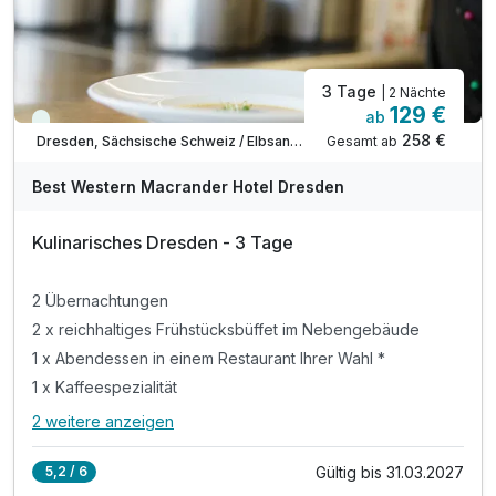
3 Tage
| 2 Nächte
129 €
ab
Viele Termine frei
258 €
Gesamt ab
Dresden, Sächsische Schweiz / Elbsandsteingebirge
Best Western Macrander Hotel Dresden
Kulinarisches Dresden - 3 Tage
2 Übernachtungen
2 x reichhaltiges Frühstücksbüffet im Nebengebäude
1 x Abendessen in einem Restaurant Ihrer Wahl *
1 x Kaffeespezialität
2 weitere anzeigen
Alle Inklusivleistungen
6 enthalten
Gültig bis 31.03.2027
5,2 / 6
2 Übernachtungen