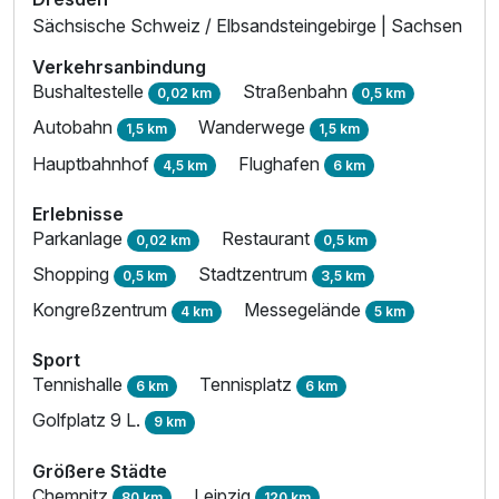
Sächsische Schweiz / Elbsandsteingebirge | Sachsen
Verkehrsanbindung
Bushaltestelle
Straßenbahn
0,02 km
0,5 km
Autobahn
Wanderwege
1,5 km
1,5 km
Hauptbahnhof
Flughafen
4,5 km
6 km
Erlebnisse
Parkanlage
Restaurant
0,02 km
0,5 km
Shopping
Stadtzentrum
0,5 km
3,5 km
Kongreßzentrum
Messegelände
4 km
5 km
Sport
Tennishalle
Tennisplatz
6 km
6 km
Golfplatz 9 L.
9 km
Größere Städte
Chemnitz
Leipzig
80 km
120 km