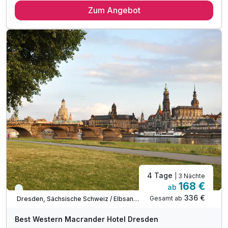
Zum Angebot
2 x reichhaltiges Frühstücksbüffet im Nebengebäude
1 x Abendessen in einem Restaurant Ihrer Wahl *
1 x Kaffeespezialität
inkl. Kaffee- und Teebar auf dem Zimmer
inkl. Wlan-Nutzung
4 Tage
| 3 Nächte
168 €
ab
Viele Termine frei
336 €
Gesamt ab
Dresden, Sächsische Schweiz / Elbsandsteingebirge
Best Western Macrander Hotel Dresden