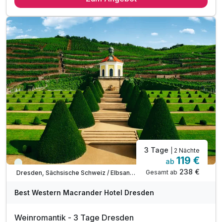
1 x Kaffeespezialität
1 x Große Stadtrundfahrt (Hop on Hop off)
inkl. Kaffee- und Teebar auf dem Zimmer
inkl. Wlan-Nutzung
3 Tage
| 2 Nächte
119 €
ab
Viele Termine frei
238 €
Gesamt ab
Dresden, Sächsische Schweiz / Elbsandsteingebirge
Best Western Macrander Hotel Dresden
Weinromantik - 3 Tage Dresden