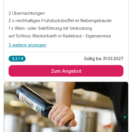
2 Übernachtungen
2 x reichhaltiges Frühstücksbüffet im Nebengebäude
1 x Wein- oder Sektführung mit Verkostung
auf Schloss Wackerbarth in Radebeul - Eigenanreise
3 weitere anzeigen
Alle Inklusivleistungen
7 enthalten
Gültig bis 31.03.2027
5,2 / 6
2 Übernachtungen
Zum Angebot
2 x reichhaltiges Frühstücksbüffet im Nebengebäude
1 x Wein- oder Sektführung mit Verkostung
auf Schloss Wackerbarth in Radebeul - Eigenanreise
1 x Stadtplan zur Entdeckung von Dresden
inkl. Kaffee- und Teebar im Zimmer
inkl. W-LAN