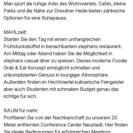
Man spürt die ruhige Ader des Wohnviertels. Cafés, kleine
Einzelzimmer
Parks und die Nähe zur Dresdner Heide bieten zahlreiche
1 Erwachsenen und 1 Kind
Optionen für eine Ruhepause.
MAHLzeit!
Starten Sie den Tag mit einem umfangreichen
Frühstücksbüffet in benachbartem stephans restaurant.
Am Mittag oder Abend haben Sie die Möglichkeit in
stephans casual diner zu speisen. Dieses moderne Foodie
Grab & Eat Konzept ermöglicht schnellen und
unkomplizierten Genuss in loungiger Atmosphäre.
Außerdem finden im Hechtviertel kulinarische Feingeister
aber auch Studenten mit schmalem Budget genau das
richtige für sich.
RAUM für mehr:
Profitieren Sie von der Nachbarschaft zu unserem 20
Meter entfernten Conference Center Neustadt. Hier finden
Sie ideale Bedingungen für erfolgreichen Meetings,