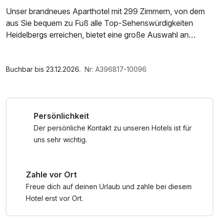
Unser brandneues Aparthotel mit 299 Zimmern, von dem
aus Sie bequem zu Fuß alle Top-Sehenswürdigkeiten
Heidelbergs erreichen, bietet eine große Auswahl an
Hotelzimmern sowie Ein- und Zwei-Zimmer-Apartments.
Entscheiden Sie selbst wie lange Sie bleiben möchten,
Im Angebot enthalten
genießen Sie den Komfort und die Vorzüge Ihres eigenen
W-LAN Nutzung / Internetnutzung, Nutzung Öffentliches
Buchbar bis 23.12.2026.
Nr: A396817-10096
Zuhauses zusammen mit den Annehmlichkeiten eines
Internetterminal
Hotels.
Persönlichkeit
Der persönliche Kontakt zu unseren Hotels ist für
uns sehr wichtig.
Zahle vor Ort
Freue dich auf deinen Urlaub und zahle bei diesem
Hotel erst vor Ort.