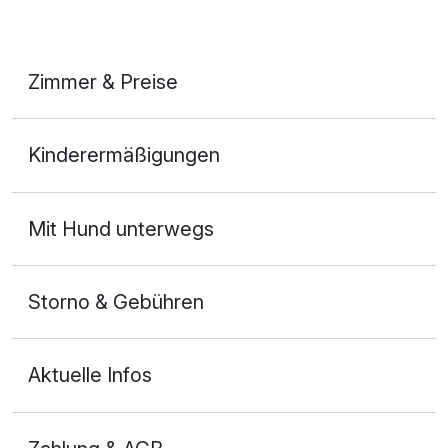
Zimmer & Preise
Doppelzimmer
Kinderermäßigungen
2 Erwachsene
Ausstattung
Mit Hund unterwegs
Für 2 Tage
60,00 €
p.P. ab
Storno & Gebühren
Aktuelle Infos
Einzelzimmer
1 Erwachsenen und 1 Kind