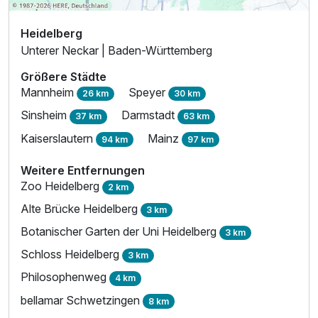
Heidelberg
Unterer Neckar | Baden-Württemberg
Größere Städte
Mannheim
Speyer
26 km
30 km
Sinsheim
Darmstadt
37 km
63 km
Kaiserslautern
Mainz
94 km
97 km
Weitere Entfernungen
Zoo Heidelberg
2 km
Alte Brücke Heidelberg
3 km
Botanischer Garten der Uni Heidelberg
3 km
Schloss Heidelberg
3 km
Philosophenweg
4 km
bellamar Schwetzingen
8 km