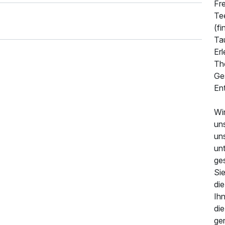
Fr
Te
(f
Ta
Er
Th
Ge
En
Wi
uns
uns
un
ge
Si
di
Ih
die
gen