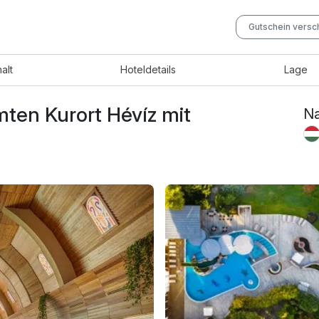
Gutschein vers
halt
Hotel
details
Lage
ten Kurort Hévíz mit
Na