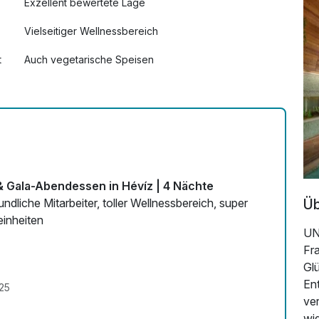
Exzellent bewertete Lage
Vielseitiger Wellnessbereich
t
Auch vegetarische Speisen
Fitnessgeräte stehen bereit
Zimmerservice verfügbar
& Gala-Abendessen in Hévíz | 4 Nächte
Üb
dliche Mitarbeiter, toller Wellnessbereich, super
einheiten
UN
Fr
Gl
En
25
ve
wi