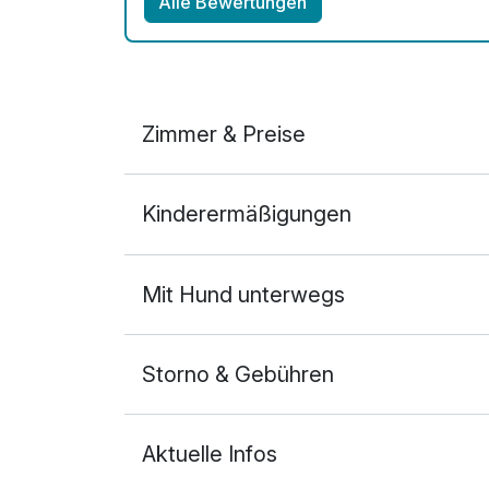
Alle Bewertungen
Zimmer & Preise
Doppelzimmer Standard Plus
Kinderermäßigungen
2 Erwachsene und 1 Kind
Mit Hund unterwegs
Storno & Gebühren
Aktuelle Infos