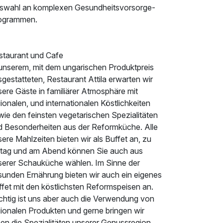
swahl an komplexen Gesundheitsvorsorge-
ogrammen.
staurant und Cafe
 unserem, mit dem ungarischen Produktpreis
gestatteten, Restaurant Attila erwarten wir
ere Gäste in familiärer Atmosphäre mit
ionalen, und internationalen Köstlichkeiten
wie den feinsten vegetarischen Spezialitäten
d Besonderheiten aus der Reformküche. Alle
ere Mahlzeiten bieten wir als Buffet an, zu
ttag und am Abend können Sie auch aus
serer Schauküche wählen. Im Sinne der
sunden Ernährung bieten wir auch ein eigenes
fet mit den köstlichsten Reformspeisen an.
chtig ist uns aber auch die Verwendung von
gionalen Produkten und gerne bringen wir
en die Spezialitäten unserer Genussregion,