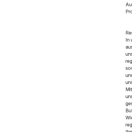
Au
Pr
Re
189,00 €
p.P. ab
In
aus
uns
reg
so
un
uns
Mi
un
ge
Buf
Wi
re
Ihn