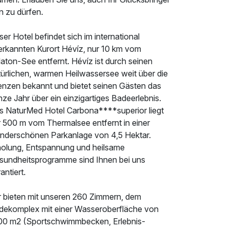
n zu dürfen.
er Hotel befindet sich im international
erkannten Kurort Hévíz, nur 10 km vom
aton-See entfernt. Hévíz ist durch seinen
türlichen, warmen Heilwassersee weit über die
enzen bekannt und bietet seinen Gästen das
ze Jahr über ein einzigartiges Badeerlebnis.
s NaturMed Hotel Carbona****superior liegt
r 500 m vom Thermalsee entfernt in einer
nderschönen Parkanlage von 4,5 Hektar.
holung, Entspannung und heilsame
sundheitsprogramme sind Ihnen bei uns
antiert.
r bieten mit unseren 260 Zimmern, dem
dekomplex mit einer Wasseroberfläche von
00 m2 (Sportschwimmbecken, Erlebnis-