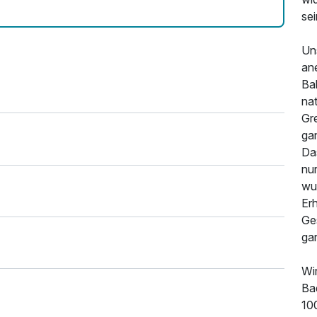
sei
Uns
an
Bal
na
Gr
gan
Da
nu
wu
Er
Ge
gar
Wi
Ba
10