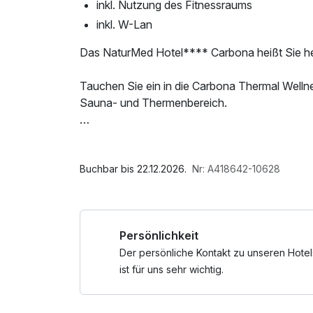
inkl. Nutzung des Fitnessraums
inkl. W-Lan
Das NaturMed Hotel**** Carbona heißt Sie he
Tauchen Sie ein in die Carbona Thermal Welln
Sauna- und Thermenbereich.
Der Heilsee in Hévíz bietet mit 25 °C Wassert
Somme ein ganzjähriges Badeerlebnis. Die Quel
Im Angebot enthalten
zwei Meter dicke Dampfschicht. Ähnlich wie b
1 x Welcome Drink, Saunabenutzung, Saunatuc
Buchbar bis 22.12.2026.
Nr: A418642-10628
Grund des Sees eine entzündungshemmende Wi
Nutzung des Wellnessbereichs, W-LAN Nutzung
Naturschutzgebiet mit geschützten Platanen
Internetterminal
Persönlichkeit
Der persönliche Kontakt zu unseren Hotel
ist für uns sehr wichtig.