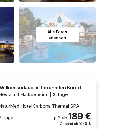
Alle Fotos
ansehen
Wellnessurlaub im berühmten Kurort
Hévíz mit Halbpension | 3 Tage
NaturMed Hotel Carbona Thermal SPA
189 €
3 Tage
p.P. ab
378 €
Gesamt ab