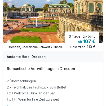
3 Tage
| 2 Nächte
107 €
ab
Viele Termine frei
213 €
Gesamt ab
Dresden, Sächsische Schweiz / Elbsandsteingebirge
Andante Hotel Dresden
Romantische Verwöhntage in Dresden
2 Übernachtungen
2 x reichhaltiges Frühstück vom Buffet
1 x 1 Welcome Drink an der Bar
1 x 1 Fl. Wein für Ihre Zeit zu zweit