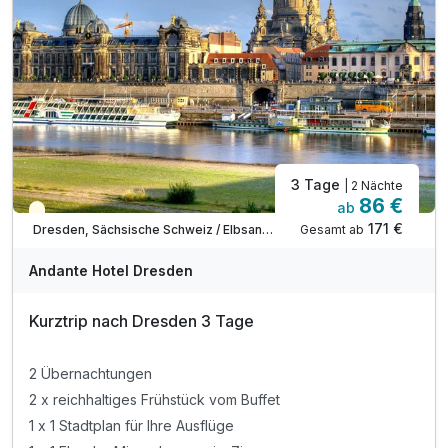
Einzelzimmer
1 Erwachsenen
3 Tage
| 2 Nächte
86 €
ab
Teilweise ausgelastet
171 €
Gesamt ab
Dresden, Sächsische Schweiz / Elbsandsteingebirge
Andante Hotel Dresden
Kurztrip nach Dresden 3 Tage
Ausstattung
2 Übernachtungen
Zusatznächte
2 x reichhaltiges Frühstück vom Buffet
1 x 1 Stadtplan für Ihre Ausflüge