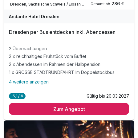
286 €
Gesamt ab
Dresden, Sächsische Schweiz / Elbsandsteingebirge
Andante Hotel Dresden
Dresden per Bus entdecken inkl. Abendessen
2 Übernachtungen
2 x reichhaltiges Frühstück vom Buffet
2 x Abendessen im Rahmen der Halbpension
1 x GROSSE STADTRUNDFAHRT Im Doppelstockbus
4 weitere anzeigen
Alle Inklusivleistungen
8 enthalten
Gültig bis 20.03.2027
5,1 / 6
2 Übernachtungen
Zum Angebot
2 x reichhaltiges Frühstück vom Buffet
2 x Abendessen im Rahmen der Halbpension
1 x GROSSE STADTRUNDFAHRT Im Doppelstockbus
1 x Willkommensgetränk an unserer Bar