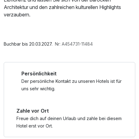
Architektur und den zahlreichen kulturellen Highlights
verzaubern.
Im Angebot enthalten
1 Flasche Mineralwasser, Nutzung des Fitnessbereichs, W-
LAN Nutzung / Internetnutzung
Buchbar bis 20.03.2027.
Nr: A454731-11484
Persönlichkeit
Der persönliche Kontakt zu unseren Hotels ist für
uns sehr wichtig.
Zahle vor Ort
Freue dich auf deinen Urlaub und zahle bei diesem
Hotel erst vor Ort.