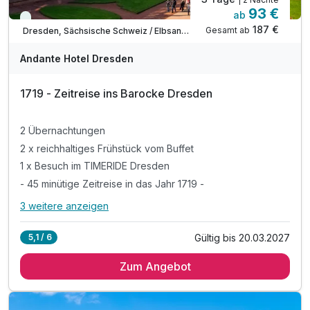
93 €
ab
Viele Termine frei
187 €
Gesamt ab
Dresden, Sächsische Schweiz / Elbsandsteingebirge
Andante Hotel Dresden
1719 - Zeitreise ins Barocke Dresden
2 Übernachtungen
2 x reichhaltiges Frühstück vom Buffet
1 x Besuch im TIMERIDE Dresden
- 45 minütige Zeitreise in das Jahr 1719 -
3 weitere anzeigen
Alle Inklusivleistungen
7 enthalten
Gültig bis 20.03.2027
5,1 / 6
2 Übernachtungen
Zum Angebot
2 x reichhaltiges Frühstück vom Buffet
1 x Besuch im TIMERIDE Dresden
- 45 minütige Zeitreise in das Jahr 1719 -