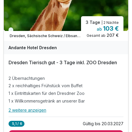
3 Tage
| 2 Nächte
103 €
ab
Viele Termine frei
207 €
Gesamt ab
Dresden, Sächsische Schweiz / Elbsandsteingebirge
Andante Hotel Dresden
Dresden Tierisch gut - 3 Tage inkl. ZOO Dresden
2 Übernachtungen
2 x reichhaltiges Frühstück vom Buffet
1 x Eintrittskarten für den Dresdner Zoo
1 x Willkommensgetränk an unserer Bar
2 weitere anzeigen
Alle Inklusivleistungen
6 enthalten
Gültig bis 20.03.2027
5,1 / 6
2 Übernachtungen