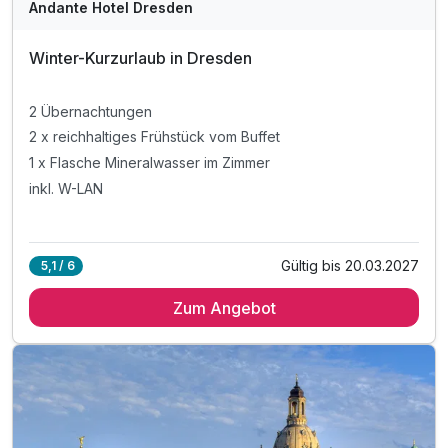
Andante Hotel Dresden
Winter-Kurzurlaub in Dresden
2 Übernachtungen
2 x reichhaltiges Frühstück vom Buffet
1 x Flasche Mineralwasser im Zimmer
inkl. W-LAN
Ausstattung
Gültig bis 20.03.2027
5,1 / 6
Zusatznächte
Zum Angebot
Für 2 Tage
39,67 €
p.P. ab