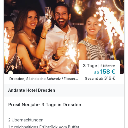
1 x Flasche Mineralwasser im Zimmer
inkl. Late Check out nach Verfügbarkeit
inkl. WLAN
3 Tage
| 2 Nächte
158 €
ab
Saisonal verfügbar
316 €
Gesamt ab
Dresden, Sächsische Schweiz / Elbsandsteingebirge
Andante Hotel Dresden
Prosit Neujahr- 3 Tage in Dresden
2 Übernachtungen
1 x reichhaltiges Frühstück vom Buffet