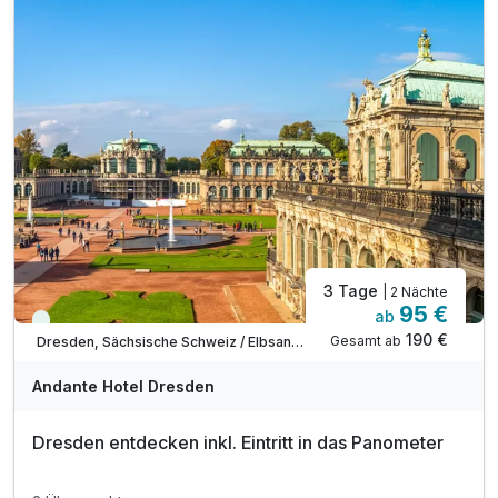
1 x Willkommensgetränk an unserer Bar
1 x Flasche Mineralwasser im Zimmer
inkl. WLAN
3 Tage
| 2 Nächte
95 €
ab
Viele Termine frei
190 €
Gesamt ab
Dresden, Sächsische Schweiz / Elbsandsteingebirge
Andante Hotel Dresden
Dresden entdecken inkl. Eintritt in das Panometer