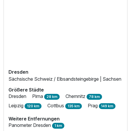
Zusatznächte
Für 2 Tage
47,00 €
p.P. ab
Doppelzimmer zur Einzelnutzung
1 Erwachsenen und 1 Kind
Dresden
Sächsische Schweiz / Elbsandsteingebirge | Sachsen
Größere Städte
Dresden
Pirna
Chemnitz
28 km
78 km
Leipzig
Cottbus
Prag
120 km
135 km
149 km
Weitere Entfernungen
Panometer Dresden
1 km