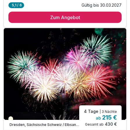
Gültig bis 30.03.2027
5,1 / 6
3 Übernachtungen
Zum Angebot
3 x reichhaltiges Frühstück vom Buffet
1 x Osterüberraschung auf dem Zimmer
1 x Welcome Drink an der Bar
inkl. Nutzung des Fitnessraumes
inkl. Entspannungszeit in unsere Sauna
inkl. WLAN
4 Tage
| 3 Nächte
215 €
ab
Saisonal verfügbar
430 €
Gesamt ab
Dresden, Sächsische Schweiz / Elbsandsteingebirge