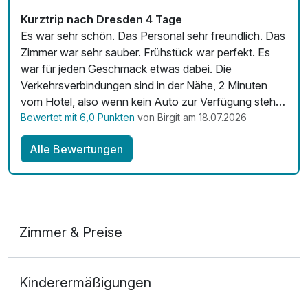
Kostenloses W-LAN
Kurztrip nach Dresden 4 Tage
Zimmerservice verfügbar
Es war sehr schön. Das Personal sehr freundlich. Das
Zimmer war sehr sauber. Frühstück war perfekt. Es
Mit Hotelbar
war für jeden Geschmack etwas dabei. Die
Verkehrsverbindungen sind in der Nähe, 2 Minuten
vom Hotel, also wenn kein Auto zur Verfügung steht,
gibt es Möglichkeiten die Gegend zu erkunden.
Bewertet mit 6,0 Punkten
von Birgit am 18.07.2026
Alle Bewertungen
Zimmer & Preise
Doppelzimmer
Kinderermäßigungen
2 Erwachsene