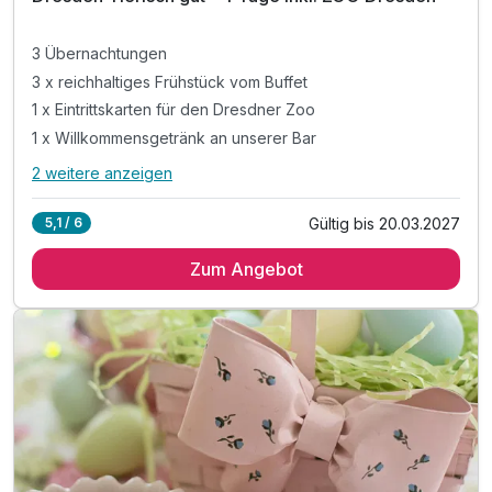
3 Übernachtungen
3 x reichhaltiges Frühstück vom Buffet
1 x Eintrittskarten für den Dresdner Zoo
1 x Willkommensgetränk an unserer Bar
2 weitere anzeigen
Alle Inklusivleistungen
6 enthalten
Gültig bis 20.03.2027
5,1 / 6
3 Übernachtungen
Zum Angebot
3 x reichhaltiges Frühstück vom Buffet
1 x Eintrittskarten für den Dresdner Zoo
1 x Willkommensgetränk an unserer Bar
1 x Flasche Mineralwasser im Zimmer
inkl. WLAN