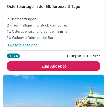
Osterfeiertage in der Elbflorenz / 3 Tage
2 Übernachtungen
2 x reichhaltiges Frühstück vom Buffet
1 x Osterüberraschung auf dem Zimmer
1 x Welcome Drink an der Bar
3 weitere anzeigen
Alle Inklusivleistungen
7 enthalten
Gültig bis 30.03.2027
5,1 / 6
2 Übernachtungen
Zum Angebot
2 x reichhaltiges Frühstück vom Buffet
1 x Osterüberraschung auf dem Zimmer
1 x Welcome Drink an der Bar
inkl. Nutzung des Fitnessraumes
inkl. Entspannungszeit in unsere Sauna
inkl. WLAN