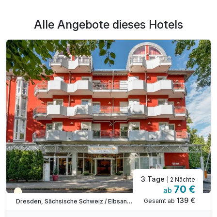
Alle Angebote dieses Hotels
Dreibettzimmer
3 Erwachsene
3 Tage
| 2 Nächte
70 €
ab
Saisonal verfügbar
139 €
Gesamt ab
Dresden, Sächsische Schweiz / Elbsandsteingebirge