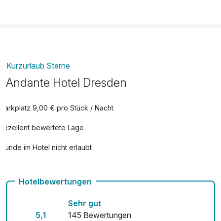
pro Zimmer
Leihfahrrad
12,00 €
pro Tag
Obstkorb
14,90 €
pro Zimmer
Kurzurlaub Sterne
Andante Hotel Dresden
Parkplatz 9,00 € pro Stück / Nacht
Exzellent bewertete Lage
Hunde im Hotel nicht erlaubt
Auch vegetarische Speisen
Hotelbewertungen
Fahrradverleih
Sehr gut
Fitnessgeräte stehen bereit
5,1
145 Bewertungen