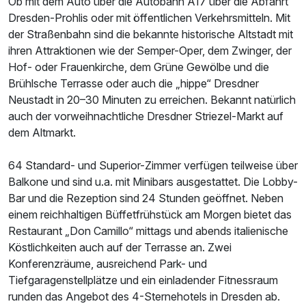
Ob mit dem Auto über die Autobahn A17 über die Abfahrt
Dresden-Prohlis oder mit öffentlichen Verkehrsmitteln. Mit
der Straßenbahn sind die bekannte historische Altstadt mit
ihren Attraktionen wie der Semper-Oper, dem Zwinger, der
Hof- oder Frauenkirche, dem Grüne Gewölbe und die
Brühlsche Terrasse oder auch die „hippe“ Dresdner
Neustadt in 20–30 Minuten zu erreichen. Bekannt natürlich
auch der vorweihnachtliche Dresdner Striezel-Markt auf
dem Altmarkt.
64 Standard- und Superior-Zimmer verfügen teilweise über
Balkone und sind u.a. mit Minibars ausgestattet. Die Lobby-
Ausstattung
Bar und die Rezeption sind 24 Stunden geöffnet. Neben
einem reichhaltigen Büffetfrühstück am Morgen bietet das
Zusatznächte
Restaurant „Don Camillo“ mittags und abends italienische
Köstlichkeiten auch auf der Terrasse an. Zwei
Konferenzräume, ausreichend Park- und
Für 2 Tage
44,50 €
p.P. ab
Tiefgaragenstellplätze und ein einladender Fitnessraum
runden das Angebot des 4-Sternehotels in Dresden ab.