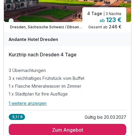
4 Tage
| 3 Nächte
123 €
ab
Viele Termine frei
246 €
Gesamt ab
Dresden, Sächsische Schweiz / Elbsandsteingebirge
Andante Hotel Dresden
Kurztrip nach Dresden 4 Tage
3 Übernachtungen
3 x reichhaltiges Frühstück vom Buffet
1 x Flasche Mineralwasser im Zimmer
1 x Stadtplan für Ihre Ausflüge
1 weitere anzeigen
Alle Inklusivleistungen
5 enthalten
Gültig bis 20.03.2027
5,1 / 6
3 Übernachtungen
Zum Angebot
3 x reichhaltiges Frühstück vom Buffet