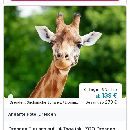
1 x Flasche Mineralwasser im Zimmer
1 x Stadtplan für Ihre Ausflüge
inkl. W-LAN
4 Tage
| 3 Nächte
139 €
ab
Viele Termine frei
278 €
Gesamt ab
Dresden, Sächsische Schweiz / Elbsandsteingebirge
Andante Hotel Dresden
Dresden Tierisch gut - 4 Tage inkl. ZOO Dresden