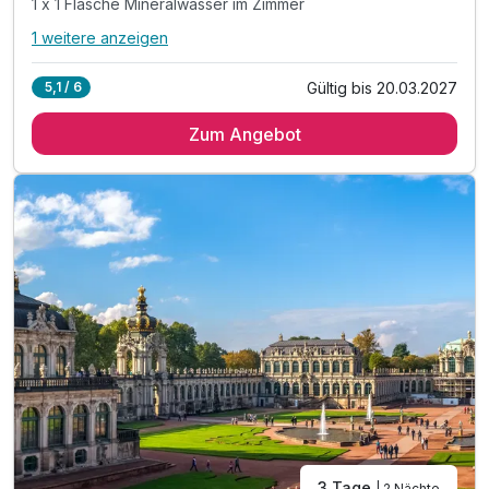
1 x 1 Flasche Mineralwasser im Zimmer
Für 2 Tage
69,00 €
p.P. ab
1 weitere anzeigen
Alle Inklusivleistungen
5 enthalten
Gültig bis 20.03.2027
5,1 / 6
2 Übernachtungen
Zum Angebot
2 x reichhaltiges Frühstück vom Buffet
1 x 1 Stadtplan für Ihre Ausflüge
1 x 1 Flasche Mineralwasser im Zimmer
inkl. WLAN
3 Tage
| 2 Nächte