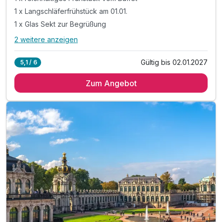
1 x Langschläferfrühstück am 01.01.
1 x Glas Sekt zur Begrüßung
2 weitere anzeigen
Alle Inklusivleistungen
6 enthalten
Gültig bis 02.01.2027
5,1 / 6
2 Übernachtungen
Zum Angebot
1 x reichhaltiges Frühstück vom Buffet
1 x Langschläferfrühstück am 01.01.
1 x Glas Sekt zur Begrüßung
inkl. Aktivzeit in unserem Fitnessbereich
inkl. WLAN