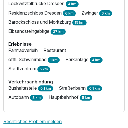
Lockwitztalbrücke Dresden
4 km
Residenzschloss Dresden
Zwinger
6 km
6 km
Barockschloss und Moritzburg
19 km
Elbsandsteingebirge
37 km
Erlebnisse
Fahrradverleih
Restaurant
öfftl. Schwimmbad
Parkanlage
1 km
4 km
Stadtzentrum
5 km
Verkehrsanbindung
Ausstattung
Bushaltestelle
Straßenbahn
0,1 km
0,1 km
Autobahn
Hauptbahnhof
3 km
5 km
Zusatznächte
Für 2 Tage
69,00 €
Rechtliches Problem melden
p.P. ab