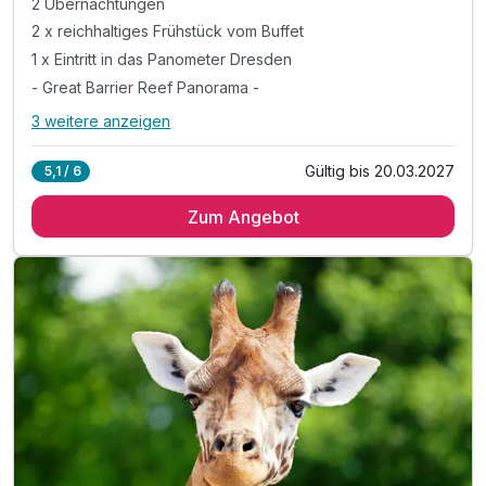
2 Übernachtungen
2 x reichhaltiges Frühstück vom Buffet
1 x Eintritt in das Panometer Dresden
- Great Barrier Reef Panorama -
3 weitere anzeigen
Alle Inklusivleistungen
7 enthalten
Gültig bis 20.03.2027
5,1 / 6
2 Übernachtungen
Zum Angebot
2 x reichhaltiges Frühstück vom Buffet
1 x Eintritt in das Panometer Dresden
- Great Barrier Reef Panorama -
1 x vitaminreicher Obstkorb auf dem Zimmer
1 x Flasche Mineralwasser im Zimmer
inkl. WLAN