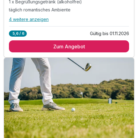
1 x Begrüßungsgetränk (alkoholfrei)
täglich romantisches Ambiente
4 weitere anzeigen
Alle Inklusivleistungen
8 enthalten
Gültig bis 01.11.2026
5,6 / 6
3 Übernachtungen
Zum Angebot
3 x reichhaltigem Frühstück
1 x Begrüßungsgetränk (alkoholfrei)
täglich romantisches Ambiente
inkl. Golf Unlimited während Ihres Aufenthaltes
inkl. Nutzung des Schloss Ranzow Wellnessateliers*
inkl. Kuscheliger Leihbademantel und Slipper
inkl. W-Lan & Außenparkplatz für Ihr Auto