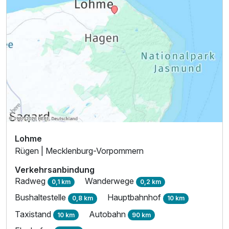
Lohme
Rügen | Mecklenburg-Vorpommern
Verkehrsanbindung
Radweg
Wanderwege
0,1 km
0,2 km
Bushaltestelle
Hauptbahnhof
0,8 km
10 km
Taxistand
Autobahn
10 km
90 km