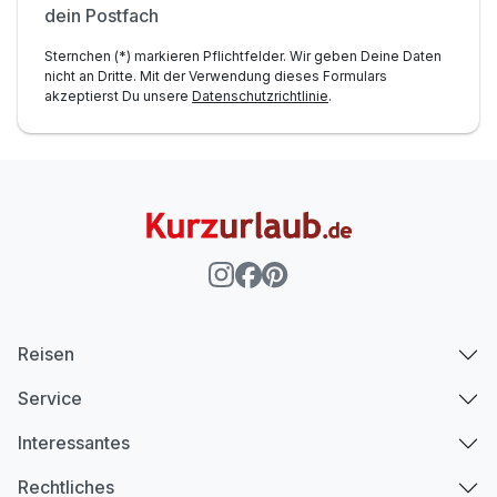
dein Postfach
Sternchen (*) markieren Pflichtfelder. Wir geben Deine Daten
Ausstattung
nicht an Dritte. Mit der Verwendung dieses Formulars
akzeptierst Du unsere
Datenschutzrichtlinie
.
Für 3 Tage
300,00 €
p.P. ab
Suite Seeseite A
2 Erwachsene und 1 Kind
Reisen
Service
Interessantes
Rechtliches