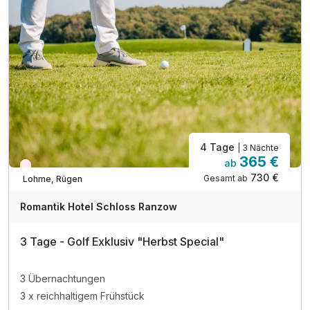
inkl. Nutzung Bio-Infinity-Außenpool* (Jun-Sept)
inkl. Tee- & Kaffeezubereitung im Zimmer
inkl. 20 % Ermäßigung auf das aktuelle Greenfee
inkl. W-Lan & Außenparkplatz für Ihr Auto
Doppelzimmer Superior A
2 Erwachsene und 1 Kind
4 Tage
| 3 Nächte
365 €
ab
Wieder frei ab September
730 €
Gesamt ab
Lohme, Rügen
Romantik Hotel Schloss Ranzow
3 Tage - Golf Exklusiv "Herbst Special"
3 Übernachtungen
3 x reichhaltigem Frühstück