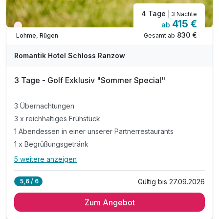
4 Tage
| 3 Nächte
415 €
ab
Nur noch Restplätze
830 €
Gesamt ab
Lohme, Rügen
Romantik Hotel Schloss Ranzow
3 Tage - Golf Exklusiv "Sommer Special"
Ausstattung
3 Übernachtungen
3 x reichhaltiges Frühstück
1 Abendessen in einer unserer Partnerrestaurants
Für 3 Tage
300,00 €
p.P. ab
1 x Begrüßungsgetränk
5 weitere anzeigen
Alle Inklusivleistungen
9 enthalten
Gültig bis 27.09.2026
5,6 / 6
3 Übernachtungen
Doppelzimmer Superior B
Zum Angebot
3 x reichhaltiges Frühstück
2 Erwachsene und 1 Kind
1 Abendessen in einer unserer Partnerrestaurants