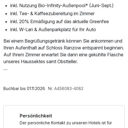
inkl. Nutzung Bio-Infinity-Außenpool* (Juni-Sept.)
inkl. Tee- & Kaffeezubereitung im Zimmer
inkl. 20% Ermäßigung auf das aktuelle Greenfee
inkl. W-Lan & Außenparkplatz für Ihr Auto
Bei einem Begrüßungsgetränk können Sie ankommen und
Ihren Aufenthalt auf Schloss Ranzow entspannt beginnen.
Auf Ihrem Zimmer erwartet Sie dann eine gekühlte Flasche
unseres Haussektes samt Obstteller.
* Der Bio-Infinity-Outdoorpool ist saisonal von Juni bis
September geöffnet. Hinweis: Er kann witterungs- &
Im Angebot enthalten
bedarfsbedingt geschlossen werden, sofern notwendig. In
1 Flasche Mineralwasser, Saunabenutzung, Parkplatz,
Buchbar bis 01.11.2026.
Nr: A458083-4082
diesen Fällen ist keine Erstattung möglich.
Nutzung des Wellnessbereichs, W-LAN Nutzung /
Internetnutzung, kostenfreier Kaffee/Tee im Zimmer
Persönlichkeit
Der persönliche Kontakt zu unseren Hotels ist für