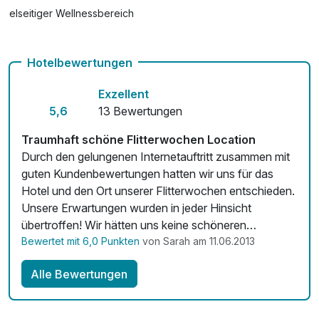
Vielseitiger Wellnessbereich
Hunde im Hotel erlaubt für 29,00 € pro Stück / Nacht
Hotelbewertungen
Auch vegetarische Speisen
Exzellent
Fitnessgeräte stehen bereit
5,6
13 Bewertungen
Kostenloses W-LAN
Traumhaft schöne Flitterwochen Location
Durch den gelungenen Internetauftritt zusammen mit
guten Kundenbewertungen hatten wir uns für das
Hotel und den Ort unserer Flitterwochen entschieden.
Unsere Erwartungen wurden in jeder Hinsicht
übertroffen! Wir hätten uns keine schöneren
Flitterwochen wünschen können. Lage, umgebende
Bewertet mit 6,0 Punkten
von Sarah am 11.06.2013
Parkanlage, Zustand des Gebäudes, Essen,
Alle Bewertungen
Zimmerausstattung, Wellnessbereich und besonders
das überaus liebenswerte und aufmerksame Personal
haben uns restlos überzeugt.