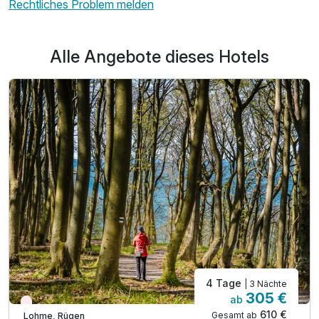
Rechtliches Problem melden
Doppelzimmer Komfort B
2 Erwachsene
Alle Angebote dieses Hotels
4 Tage
| 3 Nächte
305 €
ab
Nur noch Restplätze
610 €
Gesamt ab
Lohme, Rügen