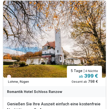
1 x Begrüßungsgetränk
inkl. Golf Unlimited während Ihres Aufenthaltes
inkl. Nutzung des Schloss Ranzow Wellnessateliers
inkl. Nutzung Bio-Infinity-Außenpool* (Jun-Sept)
inkl. Kuscheliger Leihbademantel und Slipper
inkl. W-Lan & Außenparkplatz für Ihr Auto
5 Tage
| 4 Nächte
399 €
ab
Nur noch Restplätze
798 €
Gesamt ab
Lohme, Rügen
Romantik Hotel Schloss Ranzow
Genießen Sie Ihre Auszeit einfach eine kostenfreie