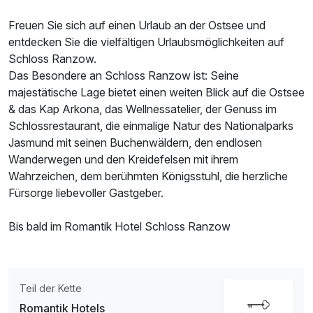
Freuen Sie sich auf einen Urlaub an der Ostsee und
entdecken Sie die vielfältigen Urlaubsmöglichkeiten auf
Schloss Ranzow.
Das Besondere an Schloss Ranzow ist: Seine
majestätische Lage bietet einen weiten Blick auf die Ostsee
& das Kap Arkona, das Wellnessatelier, der Genuss im
Schlossrestaurant, die einmalige Natur des Nationalparks
Jasmund mit seinen Buchenwäldern, den endlosen
Ausstattung
Wanderwegen und den Kreidefelsen mit ihrem
Wahrzeichen, dem berühmten Königsstuhl, die herzliche
Fürsorge liebevoller Gastgeber.
Für 3 Tage
255,00 €
p.P. ab
Bis bald im Romantik Hotel Schloss Ranzow
Doppelzimmer Komfort A
Teil der Kette
2 Erwachsene
Romantik Hotels