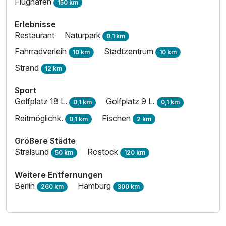
Flughafen
150 km
Erlebnisse
Restaurant
Naturpark
0,1 km
Fahrradverleih
Stadtzentrum
10 km
10 km
Strand
12 km
Sport
Golfplatz 18 L.
Golfplatz 9 L.
0,1 km
0,1 km
Reitmöglichk.
Fischen
0,1 km
2 km
Größere Städte
Ausstattung
Stralsund
Rostock
50 km
120 km
Weitere Entfernungen
Für 3 Tage
270,00 €
p.P. ab
Berlin
Hamburg
260 km
300 km