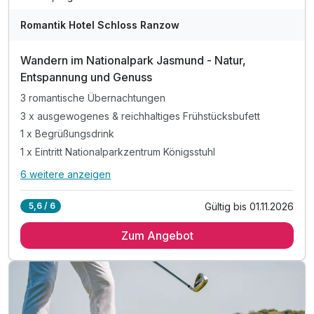
Romantik Hotel Schloss Ranzow
Wandern im Nationalpark Jasmund - Natur,
Entspannung und Genuss
3 romantische Übernachtungen
3 x ausgewogenes & reichhaltiges Frühstücksbufett
1 x Begrüßungsdrink
1 x Eintritt Nationalparkzentrum Königsstuhl
6 weitere anzeigen
Alle Inklusivleistungen
10 enthalten
Gültig bis 01.11.2026
5,6 / 6
3 romantische Übernachtungen
Zum Angebot
3 x ausgewogenes & reichhaltiges Frühstücksbufett
1 x Begrüßungsdrink
Ausstattung
1 x Eintritt Nationalparkzentrum Königsstuhl
inkl. Eintritt in den Wellnessbereich
Für 3 Tage
270,00 €
p.P. ab
inkl. Kuscheliger Leihbademantel & Slipper