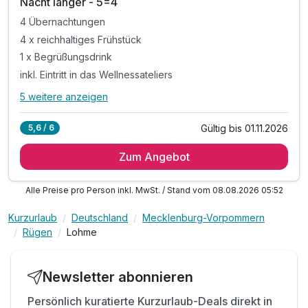
Nacht länger - 5=4
4 Übernachtungen
4 x reichhaltiges Frühstück
1 x Begrüßungsdrink
inkl. Eintritt in das Wellnessateliers
5 weitere anzeigen
Alle Inklusivleistungen
9 enthalten
Gültig bis 01.11.2026
5,6 / 6
4 Übernachtungen
Zum Angebot
4 x reichhaltiges Frühstück
1 x Begrüßungsdrink
Alle Preise pro Person inkl. MwSt. / Stand vom 08.08.2026 05:52
inkl. Eintritt in das Wellnessateliers
inkl. Kuscheliger Leihbademantel & Slipper
Kurzurlaub
Deutschland
Mecklenburg-Vorpommern
inkl. 20 % Ermäßigung auf das aktuelle Greenfee
Rügen
Lohme
inkl. Tee- & Kaffeezubereitung im Zimmer möglich
inkl. Nutzung W-Lan
Newsletter abonnieren
inkl. Außenparkplatz für Ihr Auto
Persönlich kuratierte Kurzurlaub-Deals direkt in