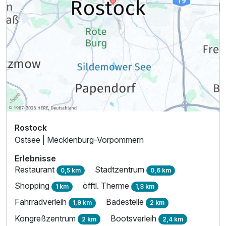
Einzelzimmer
1 Erwachsenen
Rostock
Ostsee | Mecklenburg-Vorpommern
Erlebnisse
Restaurant
Stadtzentrum
0,5 km
0,6 km
Shopping
öfftl. Therme
1 km
1,3 km
Fahrradverleih
Badestelle
1,9 km
2 km
Kongreßzentrum
Bootsverleih
2 km
2,4 km