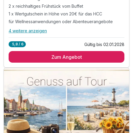
2 x reichhaltiges Frühstück vom Buffet
1 x Wertgutschein in Höhe von 20€ für das HCC
für Wellnessanwendungen oder Abenteuerangebote
4 weitere anzeigen
Alle Inklusivleistungen
8 enthalten
Gültig bis 02.01.2028
5,8 / 6
2 Übernachtungen
Zum Angebot
2 x reichhaltiges Frühstück vom Buffet
1 x Wertgutschein in Höhe von 20€ für das HCC
für Wellnessanwendungen oder Abenteuerangebote
inkl. Gästekarte Rostock & Umgebung
für freie Nutzung der öffentlichen Verkehrsmittel
Ausstattung
inkl. täglich eine Flasche Wasser im Zimmer
inkl. Nutzung W-Lan
Zusatznächte
Für 4 Tage
196,00 €
p.P. ab