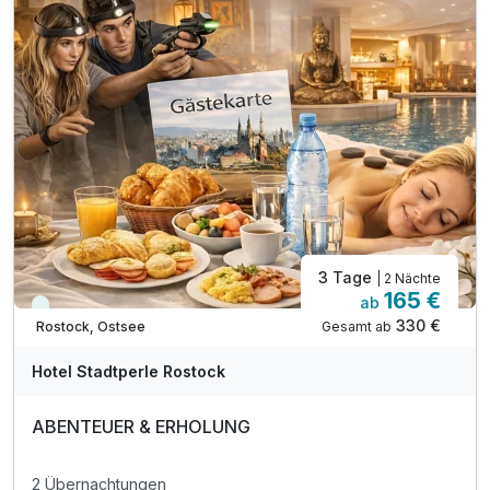
inkl. Nutzung W-Lan
inkl. Gäste Card
3 Tage
| 2 Nächte
165 €
ab
Viele Termine frei
330 €
Gesamt ab
Rostock, Ostsee
Hotel Stadtperle Rostock
ABENTEUER & ERHOLUNG
2 Übernachtungen