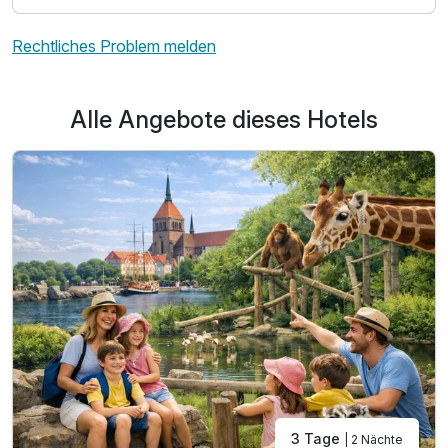
Zusatznächte
Rechtliches Problem melden
Für 4 Tage
234,00 €
p.P. ab
Alle Angebote dieses Hotels
Familienzimmer
2 Erwachsene und 2 Kinder
3 Tage
| 2 Nächte