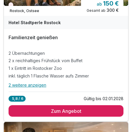
150 €
ab
Wieder frei ab September
300 €
Gesamt ab
Rostock, Ostsee
Hotel Stadtperle Rostock
Familienzeit genießen
2 Übernachtungen
2 x reichhaltiges Frühstück vom Buffet
1 x Eintritt im Rostocker Zoo
inkl. täglich 1 Flasche Wasser aufs Zimmer
2 weitere anzeigen
Alle Inklusivleistungen
6 enthalten
Gültig bis 02.01.2028
5,8 / 6
2 Übernachtungen
Zum Angebot
2 x reichhaltiges Frühstück vom Buffet
1 x Eintritt im Rostocker Zoo
inkl. täglich 1 Flasche Wasser aufs Zimmer