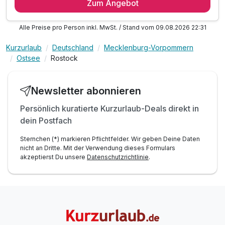
Zum Angebot
3 x reichhaltiges Frühstück vom Buffet
1 x Willkommensgetränk
Alle Preise pro Person inkl. MwSt. / Stand vom 09.08.2026 22:31
1 x Wertgutschein in Höhe von 20,00 EUR für das
Schiffrestaurant - "Otto´s Restaurant & Hafenbar"
Kurzurlaub
Deutschland
Mecklenburg-Vorpommern
inkl. W-LAN
Ostsee
Rostock
Newsletter abonnieren
Persönlich kuratierte Kurzurlaub-Deals direkt in
dein Postfach
Sternchen (*) markieren Pflichtfelder. Wir geben Deine Daten
nicht an Dritte. Mit der Verwendung dieses Formulars
akzeptierst Du unsere
Datenschutzrichtlinie
.