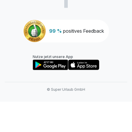
Zusatznächte
99 %
positives Feedback
Für 4 Tage
214,00 €
p.P. ab
Nutze jetzt unsere App
© Super Urlaub GmbH