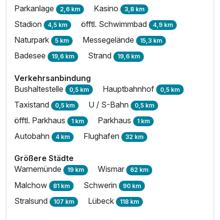
Parkanlage
Kasino
2,6 km
3,8 km
Stadion
öfftl. Schwimmbad
4,5 km
4,9 km
Naturpark
Messegelände
5 km
15,3 km
Badesee
Strand
19,6 km
19,6 km
Verkehrsanbindung
Bushaltestelle
Hauptbahnhof
0,5 km
0,5 km
Taxistand
U / S-Bahn
0,5 km
0,5 km
öfftl. Parkhaus
Parkhaus
1 km
1 km
Autobahn
Flughafen
4 km
32 km
Größere Städte
Warnemünde
Wismar
19 km
62 km
Malchow
Schwerin
81 km
90 km
Ausstattung
Stralsund
Lübeck
107 km
118 km