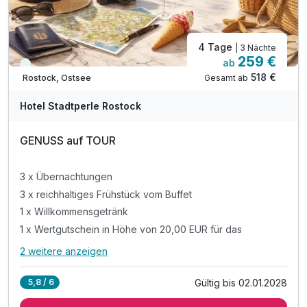
4 Tage
| 3 Nächte
259 €
ab
Viele Termine frei
Suite/n
518 €
Gesamt ab
Rostock, Ostsee
2 Erwachsene
Hotel Stadtperle Rostock
GENUSS auf TOUR
3 x Übernachtungen
3 x reichhaltiges Frühstück vom Buffet
1 x Willkommensgetränk
1 x Wertgutschein in Höhe von 20,00 EUR für das
2 weitere anzeigen
Alle Inklusivleistungen
6 enthalten
Gültig bis 02.01.2028
5,8 / 6
3 x Übernachtungen