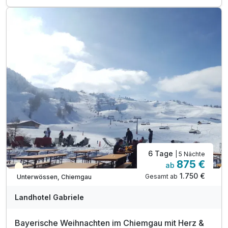
4x Halbpension am Sonntag Brotzeit-Packerl
Hund übernachtet kostenlos
Begrüßungs Leckerli
Wanderkarte mit hundefreundlichen Touren
1 Thermoskanne für den Ausflug
inkl. Kurtaxe
Inkl. Achental Card mit vielen Vergünstigungen
Bei Möglichkeit Early-Check in
6 Tage
| 5 Nächte
875 €
ab
Saisonal verfügbar
1.750 €
Gesamt ab
Unterwössen, Chiemgau
Landhotel Gabriele
Bayerische Weihnachten im Chiemgau mit Herz &