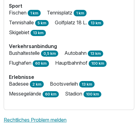
Sport
Fischen
Tennisplatz
1 km
1 km
Tennishalle
Golfplatz 18 L.
5 km
13 km
Skigebiet
13 km
Verkehrsanbindung
Bushaltestelle
Autobahn
0,5 km
13 km
Flughafen
Hauptbahnhof
60 km
100 km
Erlebnisse
Badesee
Bootsverleih
2 km
13 km
Messegelände
Stadion
60 km
100 km
Rechtliches Problem melden