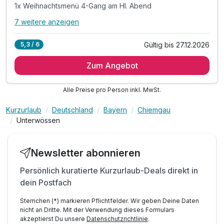
1x Weihnachtsmenü 4-Gang am Hl. Abend
7 weitere anzeigen
Alle Inklusivleistungen
11 enthalten
Gültig bis 27.12.2026
5,3 / 6
7 Übernachtungen
Zum Angebot
7 x reichhaltiges Frühstück vom Buffet
6x Halbpension
Alle Preise pro Person inkl. MwSt.
1x Weihnachtsmenü 4-Gang am Hl. Abend
1x Plätzchenteller auf dem Zimmer
Kurzurlaub
Deutschland
Bayern
Chiemgau
1x Weihnachtsgeschenk
Unterwössen
1x Weinverkostung mit dem Chef
1x Gemeinsam die Rauhnächte kennen lernen
Newsletter abonnieren
1x Musikabend in den Stuben
1x Fackelwanderung mit Glühweingaudi
Persönlich kuratierte Kurzurlaub-Deals direkt in
dein Postfach
Christkindl Schießen mit Böllerschützen
Sternchen (*) markieren Pflichtfelder. Wir geben Deine Daten
nicht an Dritte. Mit der Verwendung dieses Formulars
akzeptierst Du unsere
Datenschutzrichtlinie
.