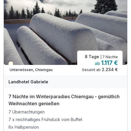
Inkl. Wahl auf das Kissen-Menü
Bei Möglichkeit Early-Check in
8 Tage
| 7 Nächte
1.117 €
ab
Saisonal verfügbar
2.234 €
Gesamt ab
Unterwössen, Chiemgau
Landhotel Gabriele
7 Nächte im Winterparadies Chiemgau - gemütlich
Weihnachten genießen
7 Übernachtungen
7 x reichhaltiges Frühstück vom Buffet
6x Halbpension