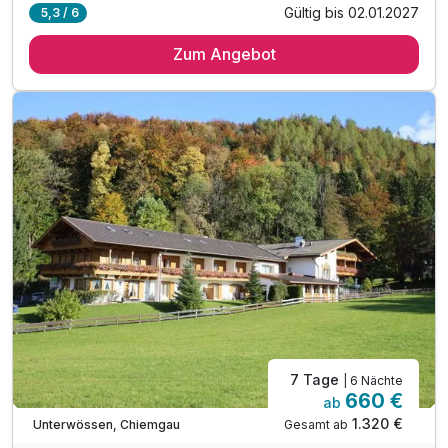
Gültig bis 02.01.2027
5,3 / 6
5 Übernachtungen
Zum Angebot
5 x reichhaltiges Frühstück vom Buffet
1 x Katerfrühstück am Neujahrsmorgen
4 x Halbpension als 3-Gang Menü
1 x Bunter Silvester-Abend
1 x Fackelwanderung mit Glühwein-Gaudi
1x Möglichkeit zum Fondue-Abend
1x Gemeinsam die Rauhnächte kennen lernen
7 Tage
| 6 Nächte
660 €
ab
1.320 €
Gesamt ab
Unterwössen, Chiemgau