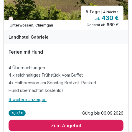
5 Tage
| 4 Nächte
430 €
ab
Nur noch Restplätze
860 €
Gesamt ab
Unterwössen, Chiemgau
Landhotel Gabriele
Ferien mit Hund
4 Übernachtungen
4 x reichhaltiges Frühstück vom Buffet
4x Halbpension am Sonntag Brotzeit-Packerl
Hund übernachtet kostenlos
6 weitere anzeigen
Alle Inklusivleistungen
10 enthalten
Gültig bis 06.09.2026
5,3 / 6
4 Übernachtungen
Zum Angebot
4 x reichhaltiges Frühstück vom Buffet