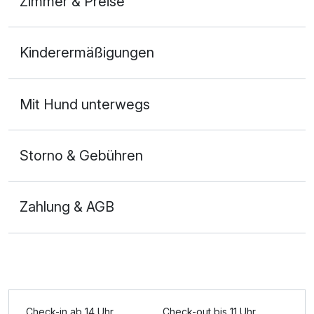
Zimmer & Preise
Doppelzimmer
Kinderermäßigungen
2 Erwachsene
Mit Hund unterwegs
Storno & Gebühren
Zahlung & AGB
Ausstattung
Zusatznächte
Check-in ab 14 Uhr
Check-out bis 11 Uhr