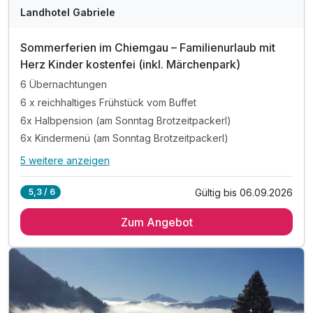
Landhotel Gabriele
Sommerferien im Chiemgau – Familienurlaub mit
Herz Kinder kostenfei (inkl. Märchenpark)
6 Übernachtungen
6 x reichhaltiges Frühstück vom Buffet
6x Halbpension (am Sonntag Brotzeitpackerl)
6x Kindermenü (am Sonntag Brotzeitpackerl)
5 weitere anzeigen
Alle Inklusivleistungen
9 enthalten
Gültig bis 06.09.2026
5,3 / 6
6 Übernachtungen
Zum Angebot
6 x reichhaltiges Frühstück vom Buffet
6x Halbpension (am Sonntag Brotzeitpackerl)
6x Kindermenü (am Sonntag Brotzeitpackerl)
1x Freikarte für 1 Erwachsenen in den Märchenpark
Inkl. Kurtaxe
inkl. Achental_Card mit vielen Vergünstigungen