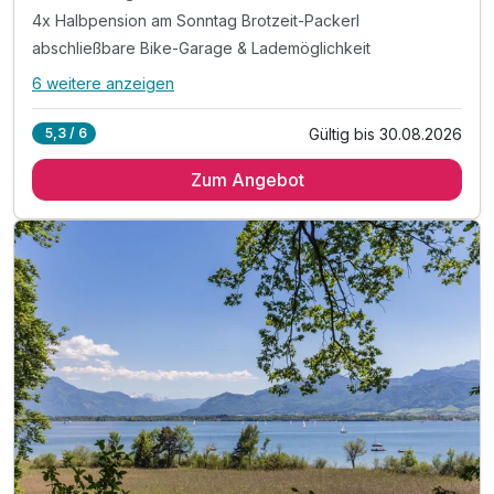
4x Halbpension am Sonntag Brotzeit-Packerl
abschließbare Bike-Garage & Lademöglichkeit
6 weitere anzeigen
Alle Inklusivleistungen
10 enthalten
Gültig bis 30.08.2026
5,3 / 6
4 Übernachtungen
Zum Angebot
4 x reichhaltiges Frühstück vom Buffet
4x Halbpension am Sonntag Brotzeit-Packerl
abschließbare Bike-Garage & Lademöglichkeit
1 Lunchpaket für die Ausfahrt
Inkl. Kurtaxe
inkl. Achental_Card mit vielen Vergünstigungen
Inkl. Wahl auf das Kissen-Menü
Bei Möglichkeit Early-Check in
Bei Möglichkeit Early-Check in