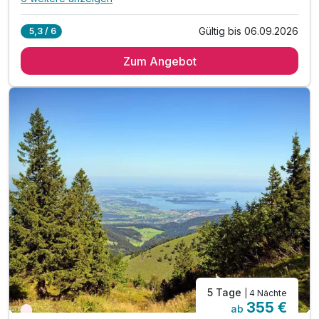
Alle Inklusivleistungen
10 enthalten
Gültig bis 06.09.2026
5,3 / 6
3 Übernachtungen
Zum Angebot
3 x reichhaltiges Frühstück vom Buffet
3x Halbpension (am Sonntag: Brotzeit-Packerl)
1 Flasche Winzer-Prosecco zur Begrüßung
Chiemsee-Schifffahrtkarten
Inkl. Kurtaxe
inkl. Achental-Card mit vielen Vergünstigungen
inkl. Early Check in nach Möglichkeit
inkl. Möglichkeit auf das Kissen-Menü
Bei Möglichkeit Early-Check in
5 Tage
| 4 Nächte
355 €
ab
Wieder frei ab September