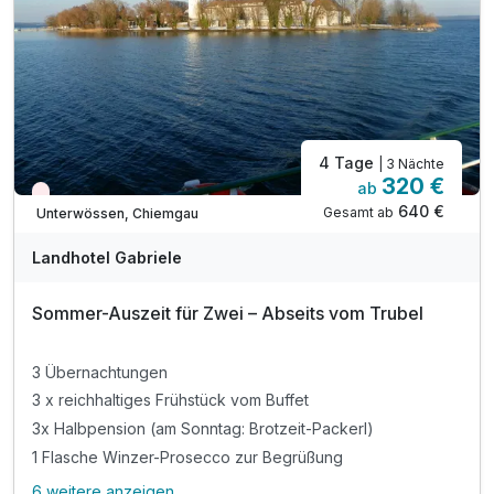
Für 8 Tage
1.270,00 €
p.P. ab
Familienzimmer
4 Tage
| 3 Nächte
2 Erwachsene und 2 Kinder
320 €
ab
Nur noch Restplätze
640 €
Gesamt ab
Unterwössen, Chiemgau
Landhotel Gabriele
Sommer-Auszeit für Zwei – Abseits vom Trubel
3 Übernachtungen
3 x reichhaltiges Frühstück vom Buffet
3x Halbpension (am Sonntag: Brotzeit-Packerl)
1 Flasche Winzer-Prosecco zur Begrüßung
6 weitere anzeigen