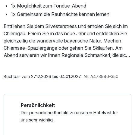
1x Möglichkeit zum Fondue-Abend
1x Gemeinsam die Rauhnächte kennen lernen
Entfliehen Sie dem Silvesterstress und erholen Sie sich im
Chiemgau. Feiern Sie in das neue Jahr und entdecken Sie
gleichzeitig die wundervolle bayerische Natur. Machen
Chiemsee-Spaziergänge oder gehen Sie Skilaufen. Am
Abend servieren wir Ihnen Regionale Schmankerl, die sich
sehen lassen können und verwöhnen Sie mit den besten
Regionalen Tropfen. Entspannen Sie bei wohltuenden
Im Angebot enthalten
Massagen und stimmen Sie sich auf den Silvesterabend
1 Flasche Mineralwasser, Parkplatz, Nutzung des
Buchbar vom 27.12.2026 bis 04.01.2027.
Nr: A473940-350
ein.
Fitnessbereichs, W-LAN Nutzung / Internetnutzung
Persönlichkeit
Der persönliche Kontakt zu unseren Hotels ist für
uns sehr wichtig.