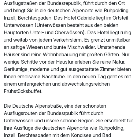
Ausflugstraßen der Bundesrepublik, führt durch den Ort
und bringt Sie in die deutschen Alpenorte wie Ruhpolding,
Inzell, Berchtesgaden. Das Hotel Gabriele liegt im Ortsteil
Unterwössen (Unterwössen besteht aus den beiden
Hauptorten Unter- und Oberwössen). Das Hotel liegt ruhig
und weitab von jedem Verkehrslärm. Es grenzt unmittelbar
an saftige Wiesen und bunte Mischwälder. Umstehende
Häuser sind reine Wohnbebauung mit großen Gärten. Nur
wenige Schritte vor der Haustür erleben Sie reine Natur.
Geräumige, moderne und gut ausgestattete Zimmer bieten
Ihnen erholsame Nachtruhe. In den neuen Tag geht es mit
einem umfangreichen und abwechslungsreichen
Ausstattung
Frühstücksbuffet.
Die Deutsche Alpenstraße, eine der schönsten
Für 8 Tage
1.209,00 €
p.P. ab
Ausflugsrouten der Bundesrpublik führt durch
Unterwössen und unsere schöne Region. Sie erschließt für
Ihre Ausflüge die deutschen Alpenorte wie Ruhpolding,
Inzell, Berchtesgaden mit dem Köngisee und Bad