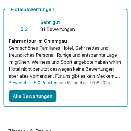
Auch vegetarische Speisen
Hotelbewertungen
Fitnessgeräte stehen bereit
Sehr gut
Kostenloses W-LAN
5,3
81 Bewertungen
Fahrradtour im Chiemgau
Sehr schönes Familiäres Hotel. Sehr nettes und
freundliches Personal. Ruhige und entspannte Lage
im grünen. Wellness und Sport angebote haben wir im
Hotel nicht benutzt deswegen keine Bewertungen
aber alles vorhanden. Für uns gibt es kein Meckern.
Bewertet mit 6,0 Punkten
von Michael am 17.08.2025
Kommen gerne wieder. 5von5 Sternen ⭐️
Alle Bewertungen