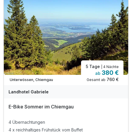
Leihstöcke & Rucksack nach Verfügbarkeit
inkl. Kurtaxe
Inkl. Achental Card mit vielen Vergünstigungen
Bei Möglichkeit Early-Check in
inkl. Wahl auf das Kissen-Menü
5 Tage
| 4 Nächte
380 €
ab
Ausstattung
760 €
Gesamt ab
Unterwössen, Chiemgau
Für 8 Tage
1.336,00 €
Landhotel Gabriele
p.P. ab
E-Bike Sommer im Chiemgau
4 Übernachtungen
4 x reichhaltiges Frühstück vom Buffet