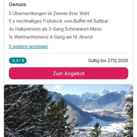
Genuss
5 Übernachtungen im Zimmer Ihrer Wahl
5 x reichhaltiges Frühstück vom Buffet mit Saftbar
4x Halbpension als 3-Gang Schmankerl-Menü
1x Weihnachtsmenü 4-Gang am Hl. Abend
5 weitere anzeigen
Alle Inklusivleistungen
9 enthalten
Gültig bis 27.12.2026
5,3 / 6
5 Übernachtungen im Zimmer Ihrer Wahl
Zum Angebot
5 x reichhaltiges Frühstück vom Buffet mit Saftbar
4x Halbpension als 3-Gang Schmankerl-Menü
1x Weihnachtsmenü 4-Gang am Hl. Abend
1x Plätzchenteller auf dem Zimmer
1x Weihnachtsgeschenk
1x Weinverkostung mit dem Chef
1x Musikabend in den Stuben
1x Fackelwanderung mit Glühweingaudi