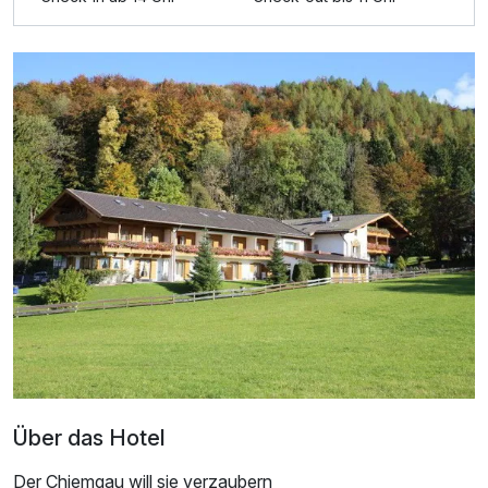
Für 8 Tage
1.156,00 €
p.P. ab
Doppelzimmer Deluxe
2 Erwachsene und 2 Kinder
Über das Hotel
Der Chiemgau will sie verzaubern