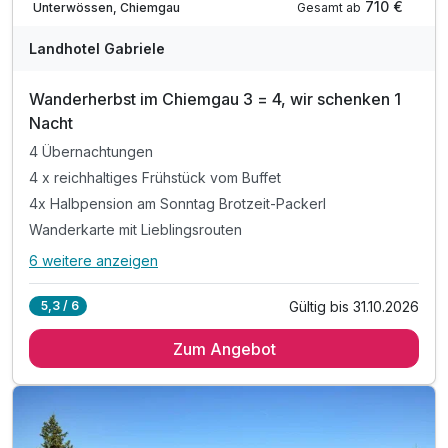
710 €
Gesamt ab
Unterwössen, Chiemgau
Landhotel Gabriele
Wanderherbst im Chiemgau 3 = 4, wir schenken 1
Nacht
4 Übernachtungen
4 x reichhaltiges Frühstück vom Buffet
4x Halbpension am Sonntag Brotzeit-Packerl
Wanderkarte mit Lieblingsrouten
6 weitere anzeigen
Alle Inklusivleistungen
10 enthalten
Gültig bis 31.10.2026
5,3 / 6
4 Übernachtungen
Zum Angebot
4 x reichhaltiges Frühstück vom Buffet
4x Halbpension am Sonntag Brotzeit-Packerl
Wanderkarte mit Lieblingsrouten
1 Auszeit mit Apfelstrudel und Kaffee - Nachmittag