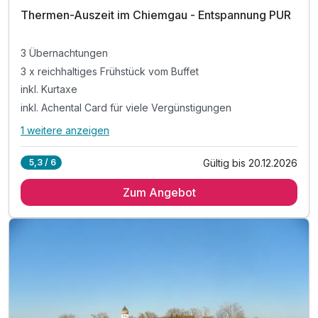
Einzelzimmer
Thermen-Auszeit im Chiemgau - Entspannung PUR
1 Erwachsenen
3 Übernachtungen
3 x reichhaltiges Frühstück vom Buffet
inkl. Kurtaxe
inkl. Achental Card für viele Vergünstigungen
1 weitere anzeigen
Alle Inklusivleistungen
5 enthalten
Gültig bis 20.12.2026
5,3 / 6
3 Übernachtungen
Zum Angebot
3 x reichhaltiges Frühstück vom Buffet
inkl. Kurtaxe
inkl. Achental Card für viele Vergünstigungen
Ausstattung
1x Infomaterial & Wanderkarte
Zusatznächte