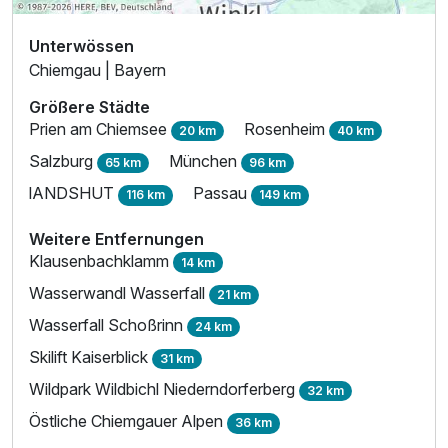
Unterwössen
Chiemgau | Bayern
Größere Städte
Prien am Chiemsee
Rosenheim
20 km
40 km
Salzburg
München
65 km
96 km
lANDSHUT
Passau
116 km
149 km
Weitere Entfernungen
Klausenbachklamm
14 km
Wasserwandl Wasserfall
21 km
Wasserfall Schoßrinn
24 km
Skilift Kaiserblick
31 km
Wildpark Wildbichl Niederndorferberg
32 km
Östliche Chiemgauer Alpen
36 km