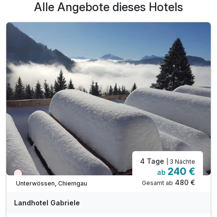
Alle Angebote dieses Hotels
Ausstattung
Für 8 Tage
1.300,00 €
p.P. ab
4 Tage
| 3 Nächte
240 €
ab
Wieder frei ab Oktober
480 €
Gesamt ab
Unterwössen, Chiemgau
Landhotel Gabriele