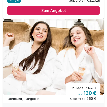
Gültig bis 11.02.2028
4,4 / 6
1 Übernachtung *
Zum Angebot
1 x reichhaltiges Frühstück vom Buffet
1 x Tages-Eintrittskarte für den Dortmunder Zoo
1 x Tischreservierung im nahegelegenen Restaurant
1 x Flasche Wasser als Begrüssungsgetränk
inkl. Parkplatz am Hotel
inkl. WLAN-Nutzung
* bis zu 2 Kinder (bis 3 J.) übernachten gratis
im Familienzimmer inkl. Frühstück
Bitte beachten Sie, das vor Ort
keine Barzahlung möglich ist!
2 Tage
| 1 Nacht
130 €
ab
Immer verfügbar
260 €
Gesamt ab
Dortmund, Ruhrgebiet