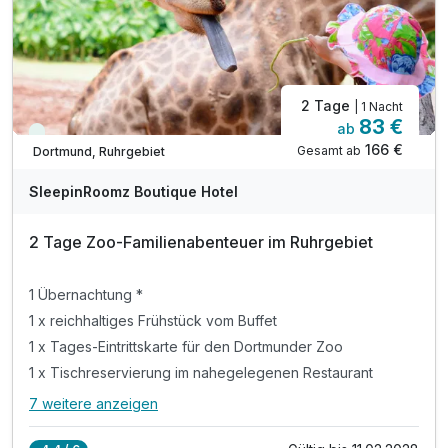
2 Tage
| 1 Nacht
83 €
ab
Immer verfügbar
166 €
Gesamt ab
Dortmund, Ruhrgebiet
SleepinRoomz Boutique Hotel
2 Tage Zoo-Familienabenteuer im Ruhrgebiet
1 Übernachtung *
1 x reichhaltiges Frühstück vom Buffet
1 x Tages-Eintrittskarte für den Dortmunder Zoo
1 x Tischreservierung im nahegelegenen Restaurant
7 weitere anzeigen
Alle Inklusivleistungen
11 enthalten