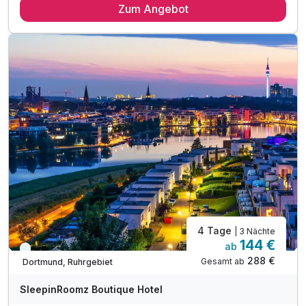
Zum Angebot
2 x reichhaltiges Frühstück vom Buffet
1 x Tages-Eintrittskarte für die Medi Therme
1 x Tischreservierung im nahegelegenen Restaurant
1 x Sektflasche als Begrüssungsgetränk
inkl. Parkplatz am Hotel
inkl. WLAN-Nutzung Nutzung
Bitte beachten Sie, das vor Ort
keine Barzahlung möglich ist!
4 Tage
| 3 Nächte
144 €
ab
Immer verfügbar
288 €
Gesamt ab
Dortmund, Ruhrgebiet
SleepinRoomz Boutique Hotel