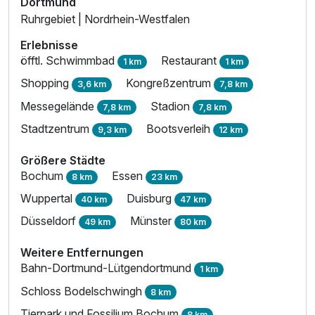
Dortmund
Ruhrgebiet | Nordrhein-Westfalen
Erlebnisse
öfftl. Schwimmbad
Restaurant
1 km
1 km
Shopping
Kongreßzentrum
3,6 km
7,8 km
Messegelände
Stadion
7,8 km
7,8 km
Stadtzentrum
Bootsverleih
9,3 km
12 km
Größere Städte
Bochum
Essen
8 km
23 km
Wuppertal
Duisburg
40 km
47 km
Düsseldorf
Münster
49 km
80 km
Weitere Entfernungen
Bahn-Dortmund-Lütgendortmund
1 km
Schloss Bodelschwingh
8 km
Tierpark und Fossilium Bochum
8 km