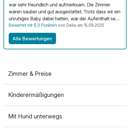
das die Geschichte des Bergbaus in der Region
war sehr freundlich und aufmerksam. Die Zimmer
dokumentiert. Die Architektur der ehemaligen Zeche ist
waren sauber und gut ausgestattet. Trotz dass wir ein
sehr sehenswert.
unruhiges Baby dabei hatten, war der Aufenthalt sehr
schön, man hatte das Gefühl willkommen zu sein und
Bewertet mit 6,0 Punkten
von Delia am 15.09.2025
Dortmund hat also für jeden etwas zu bieten, egal ob du an
wir würden auf jeden Fall wiederkommen :-)
Kultur, Natur oder Sport interessiert bist!
Alle Bewertungen
Zimmer & Preise
Doppelzimmer
Kinderermäßigungen
2 Erwachsene
Mit Hund unterwegs