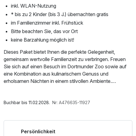
inkl. WLAN-Nutzung
* bis zu 2 Kinder (bis 3 J.) übernachten gratis
im Familienzimmer inkl. Frühstück
Bitte beachten Sie, das vor Ort
keine Barzahlung möglich ist!
Dieses Paket bietet Ihnen die perfekte Gelegenheit,
gemeinsam wertvolle Familienzeit zu verbringen. Freuen
Sie sich auf einen Besuch im Dortmunder Zoo sowie auf
eine Kombination aus kulinarischem Genuss und
erholsamen Nächten in einem stilvollen Ambiente.
Dortmund bietet eine Vielzahl von Aktivitäten und
Im Angebot enthalten
Sehenswürdigkeiten, die für Besucher interessant sind.
Parkplatz, W-LAN Nutzung / Internetnutzung
Buchbar bis 11.02.2028.
Nr: A476635-11927
Hier sind einige Highlights:
1. Signal Iduna Park: Das Stadion des berühmten
Persönlichkeit
Fußballvereins Borussia Dortmund ist ein Muss für