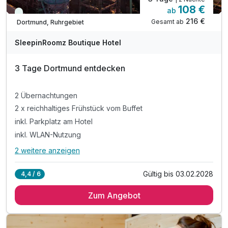
108 €
ab
Immer verfügbar
216 €
Gesamt ab
Dortmund, Ruhrgebiet
SleepinRoomz Boutique Hotel
3 Tage Dortmund entdecken
2 Übernachtungen
2 x reichhaltiges Frühstück vom Buffet
inkl. Parkplatz am Hotel
inkl. WLAN-Nutzung
2 weitere anzeigen
Alle Inklusivleistungen
6 enthalten
Gültig bis 03.02.2028
4,4 / 6
2 Übernachtungen
Zum Angebot
2 x reichhaltiges Frühstück vom Buffet
inkl. Parkplatz am Hotel
inkl. WLAN-Nutzung