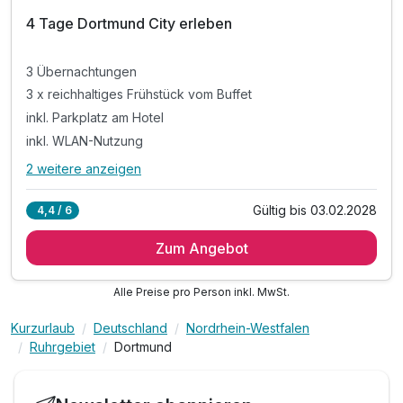
4 Tage Dortmund City erleben
3 Übernachtungen
3 x reichhaltiges Frühstück vom Buffet
inkl. Parkplatz am Hotel
inkl. WLAN-Nutzung
2 weitere anzeigen
Alle Inklusivleistungen
6 enthalten
Gültig bis 03.02.2028
4,4 / 6
3 Übernachtungen
Zum Angebot
3 x reichhaltiges Frühstück vom Buffet
inkl. Parkplatz am Hotel
Alle Preise pro Person inkl. MwSt.
inkl. WLAN-Nutzung
Bitte beachten Sie, das vor Ort keine
Kurzurlaub
Deutschland
Nordrhein-Westfalen
Barzahlung möglich ist!
Ruhrgebiet
Dortmund