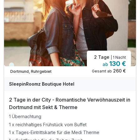
Bitte beachten Sie, das vor Ort
keine Barzahlung möglich ist!
2 Tage
| 1 Nacht
130 €
ab
Immer verfügbar
260 €
Gesamt ab
Dortmund, Ruhrgebiet
SleepinRoomz Boutique Hotel
2 Tage in der City - Romantische Verwöhnauszeit in
Dortmund mit Sekt & Therme
1 Übernachtung
1 x reichhaltiges Frühstück vom Buffet
1 x Tages-Eintrittskarte für die Medi Therme