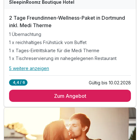
SleepinRoomz Boutique Hotel
2 Tage Freundinnen-Wellness-Paket in Dortmund
inkl. Medi Therme
1 Übernachtung
1 x reichhaltiges Frühstück vom Buffet
1 x Tages-Eintrittskarte für die Medi Therme
1 x Tischreservierung im nahegelegenen Restaurant
5 weitere anzeigen
Alle Inklusivleistungen
9 enthalten
Gültig bis 10.02.2028
4,4 / 6
1 Übernachtung
Zum Angebot
1 x reichhaltiges Frühstück vom Buffet
1 x Tages-Eintrittskarte für die Medi Therme
1 x Tischreservierung im nahegelegenen Restaurant
1 x Sektflasche als Begrüssungsgetränk
inkl. Parkplatz am Hotel
inkl. WLAN-Nutzung