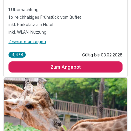
1 Übernachtung
1 x reichhaltiges Frühstück vom Buffet
inkl. Parkplatz am Hotel
inkl. WLAN-Nutzung
2 weitere anzeigen
Alle Inklusivleistungen
6 enthalten
Gültig bis 03.02.2028
4,4 / 6
1 Übernachtung
Zum Angebot
1 x reichhaltiges Frühstück vom Buffet
inkl. Parkplatz am Hotel
inkl. WLAN-Nutzung
Bitte beachten Sie, dass vor Ort
Barzahlung möglich ist!