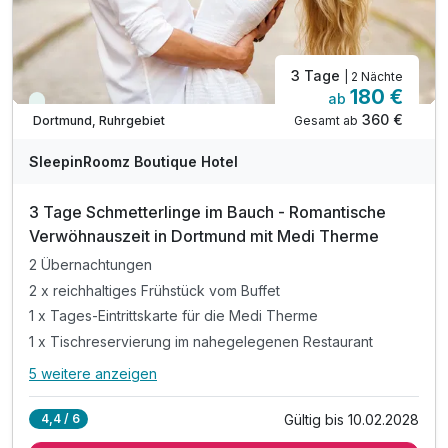
3 Tage
| 2 Nächte
180 €
ab
Immer verfügbar
360 €
Gesamt ab
Dortmund, Ruhrgebiet
SleepinRoomz Boutique Hotel
3 Tage Schmetterlinge im Bauch - Romantische
Verwöhnauszeit in Dortmund mit Medi Therme
2 Übernachtungen
2 x reichhaltiges Frühstück vom Buffet
1 x Tages-Eintrittskarte für die Medi Therme
1 x Tischreservierung im nahegelegenen Restaurant
5 weitere anzeigen
Alle Inklusivleistungen
9 enthalten
Gültig bis 10.02.2028
4,4 / 6
2 Übernachtungen