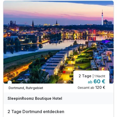
2 Tage
| 1 Nacht
60 €
ab
Immer verfügbar
120 €
Gesamt ab
Dortmund, Ruhrgebiet
SleepinRoomz Boutique Hotel
2 Tage Dortmund entdecken