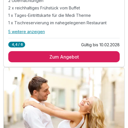
2 Übernachtungen
2 x reichhaltiges Frühstück vom Buffet
1 x Tages-Eintrittskarte für die Medi Therme
1 x Tischreservierung im nahegelegenen Restaurant
5 weitere anzeigen
Alle Inklusivleistungen
9 enthalten
Gültig bis 10.02.2028
4,4 / 6
2 Übernachtungen
Zum Angebot
2 x reichhaltiges Frühstück vom Buffet
1 x Tages-Eintrittskarte für die Medi Therme
1 x Tischreservierung im nahegelegenen Restaurant
1 x Sektflasche als Begrüssungsgetränk
inkl. Parkplatz am Hotel
inkl. WLAN-Nutzung
Bitte beachten Sie, das vor Ort
keine Barzahlung möglich ist!