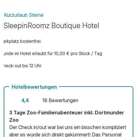
5. Reinoldikirche: Diese beeindruckende gotische Kirche im
Stadtzentrum ist ein wichtiges Wahrzeichen Dortmunds.
Kurzurlaub Sterne
Der Turm bietet eine tolle Aussicht auf die Stadt.
SleepinRoomz Boutique Hotel
6. Dortmunder Zoo: Ein schöner Zoo, der eine Vielzahl von
Parkplatz kostenfrei
Tieren beherbergt und sich gut für einen Familienausflug
eignet.
Hunde im Hotel erlaubt für 10,00 € pro Stück / Tag
7. Kreuzviertel: Ein charmantes Viertel mit vielen kleinen
Check-out bis 12 Uhr
Cafés, Restaurants und Boutiquen. Hier kannst du das
Kostenloses W-LAN
lokale Leben genießen und die Atmosphäre der Stadt
erleben.
Hotelbewertungen
4,4
18 Bewertungen
8. Fredenbaumpark: Ein weiterer schöner Park, der sich gut
für Spaziergänge und Freizeitaktivitäten eignet. Hier gibt es
3 Tage Zoo-Familienabenteuer inkl. Dortmunder
auch einen kleinen See und Spielplätze.
Zoo
Der Check in/out war bei uns ein bisschen kompliziert
9. Zeche Zollern: Ein beeindruckendes Industriedenkmal,
aber es wurde sich direkt gekümmert! Das Personal