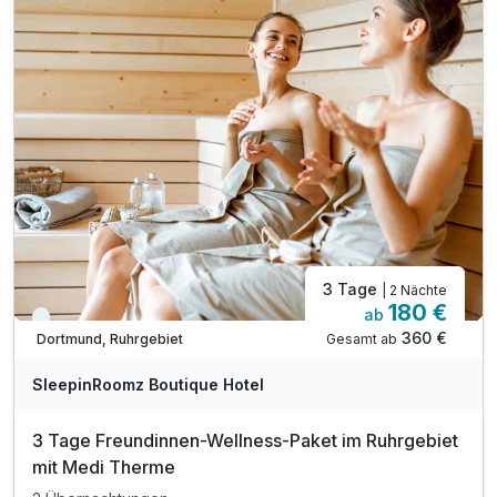
Bitte beachten Sie, das vor Ort keine
Barzahlung möglich ist!
3 Tage
| 2 Nächte
180 €
ab
Immer verfügbar
360 €
Gesamt ab
Dortmund, Ruhrgebiet
SleepinRoomz Boutique Hotel
3 Tage Freundinnen-Wellness-Paket im Ruhrgebiet
mit Medi Therme