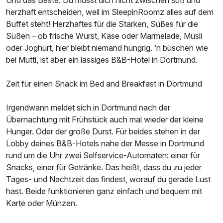
herzhaft entscheiden, weil im SleepinRoomz alles auf dem
Zusatznächte
Buffet steht! Herzhaftes für die Starken, Süßes für die
Süßen – ob frische Wurst, Käse oder Marmelade, Müsli
Für 3 Tage
130,00 €
p.P. ab
oder Joghurt, hier bleibt niemand hungrig. ’n büschen wie
bei Mutti, ist aber ein lässiges B&B-Hotel in Dortmund.
Zeit für einen Snack im Bed and Breakfast in Dortmund
Familienzimmer
Irgendwann meldet sich in Dortmund nach der
2 Erwachsene und 2 Kinder
Übernachtung mit Frühstück auch mal wieder der kleine
Hunger. Oder der große Durst. Für beides stehen in der
Lobby deines B&B-Hotels nahe der Messe in Dortmund
rund um die Uhr zwei Selfservice-Automaten: einer für
Snacks, einer für Getränke. Das heißt, dass du zu jeder
Tages- und Nachtzeit das findest, worauf du gerade Lust
hast. Beide funktionieren ganz einfach und bequem mit
Karte oder Münzen.