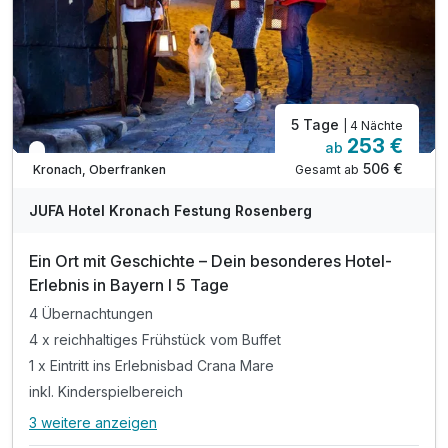
5 Tage
| 4 Nächte
253 €
ab
In 1 Woche wieder frei
506 €
Gesamt ab
Kronach, Oberfranken
JUFA Hotel Kronach Festung Rosenberg
Ein Ort mit Geschichte – Dein besonderes Hotel-
Erlebnis in Bayern I 5 Tage
4 Übernachtungen
4 x reichhaltiges Frühstück vom Buffet
1 x Eintritt ins Erlebnisbad Crana Mare
inkl. Kinderspielbereich
3 weitere anzeigen
Alle Inklusivleistungen
7 enthalten