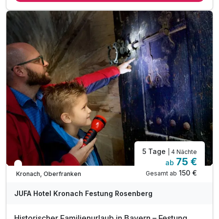
inkl. tägliches Abendessen
1 x Eintritt Frei- und Hallenbad Crana Mare
inkl. Spielplatz im Festungsgarten
inkl. Parkplatznutzung
inkl. kostenfreies WLAN
5 Tage
| 4 Nächte
75 €
ab
In 1 Woche wieder frei
150 €
Gesamt ab
Kronach, Oberfranken
JUFA Hotel Kronach Festung Rosenberg
Historischer Familienurlaub in Bayern – Festung