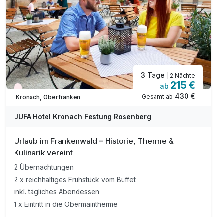
3 Tage
| 2 Nächte
215 €
ab
Nur noch Restplätze
430 €
Gesamt ab
Kronach, Oberfranken
JUFA Hotel Kronach Festung Rosenberg
Urlaub im Frankenwald – Historie, Therme &
Kulinarik vereint
2 Übernachtungen
2 x reichhaltiges Frühstück vom Buffet
inkl. tägliches Abendessen
1 x Eintritt in die Obermaintherme