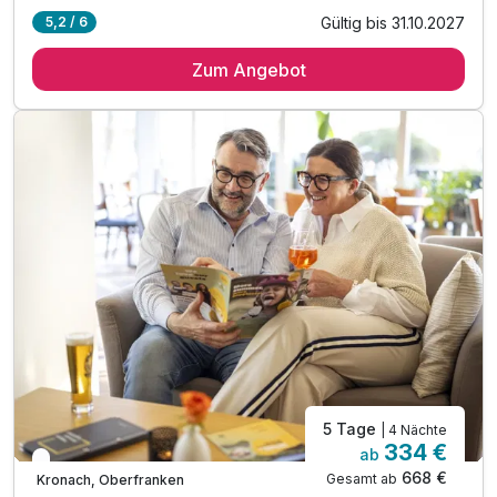
Gültig bis 31.10.2027
5,2 / 6
4 Übernachtungen
Zum Angebot
4 x reichhaltiges Frühstück vom Buffet
1 x Eintritt ins Erlebnisbad Crana Mare
inkl. Kinderspielbereich
inkl. Outdoor-Spielplatz mit Spielwiese
inkl. Parken in der Nähe vom Festungsgelände
inkl. WLAN
5 Tage
| 4 Nächte
334 €
ab
In 1 Woche wieder frei
668 €
Gesamt ab
Kronach, Oberfranken