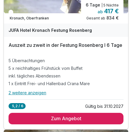
6 Tage
| 5 Nächte
417 €
ab
In 1 Woche wieder frei
834 €
Gesamt ab
Kronach, Oberfranken
JUFA Hotel Kronach Festung Rosenberg
Auszeit zu zweit in der Festung Rosenberg I 6 Tage
5 Übernachtungen
5 x reichhaltiges Frühstück vom Buffet
inkl. tägliches Abendessen
1 x Eintritt Frei- und Hallenbad Crana Mare
2 weitere anzeigen
Alle Inklusivleistungen
6 enthalten
Gültig bis 31.10.2027
5,2 / 6
5 Übernachtungen
Zum Angebot
5 x reichhaltiges Frühstück vom Buffet
inkl. tägliches Abendessen