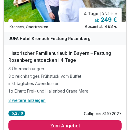
4 Tage
| 3 Nächte
249 €
ab
In 1 Woche wieder frei
498 €
Gesamt ab
Kronach, Oberfranken
JUFA Hotel Kronach Festung Rosenberg
Historischer Familienurlaub in Bayern – Festung
Rosenberg entdecken I 4 Tage
3 Übernachtungen
3 x reichhaltiges Frühstück vom Buffet
inkl. tägliches Abendessen
1 x Eintritt Frei- und Hallenbad Crana Mare
3 weitere anzeigen
Alle Inklusivleistungen
7 enthalten
Gültig bis 31.10.2027
5,2 / 6
3 Übernachtungen
Zum Angebot
3 x reichhaltiges Frühstück vom Buffet