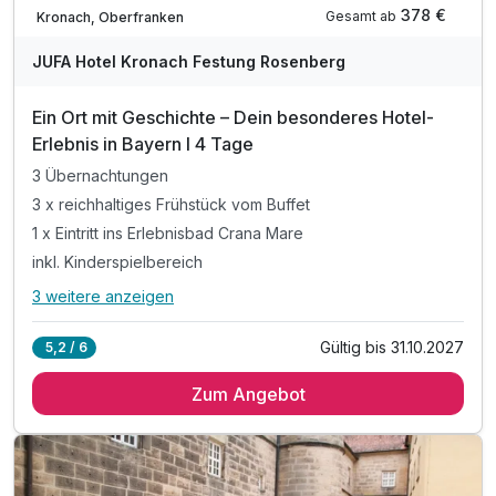
In 1 Woche wieder frei
378 €
Gesamt ab
Kronach, Oberfranken
JUFA Hotel Kronach Festung Rosenberg
Ein Ort mit Geschichte – Dein besonderes Hotel-
Erlebnis in Bayern I 4 Tage
3 Übernachtungen
3 x reichhaltiges Frühstück vom Buffet
1 x Eintritt ins Erlebnisbad Crana Mare
inkl. Kinderspielbereich
3 weitere anzeigen
Alle Inklusivleistungen
7 enthalten
Gültig bis 31.10.2027
5,2 / 6
3 Übernachtungen
Zum Angebot
3 x reichhaltiges Frühstück vom Buffet
1 x Eintritt ins Erlebnisbad Crana Mare
inkl. Kinderspielbereich
inkl. Outdoor-Spielplatz mit Spielwiese