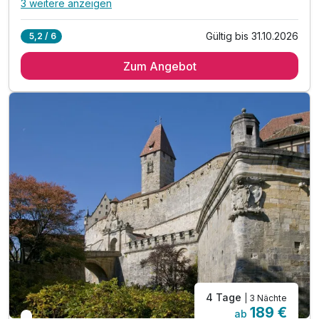
3 weitere anzeigen
Alle Inklusivleistungen
7 enthalten
Gültig bis 31.10.2026
5,2 / 6
2 Übernachtungen
Zum Angebot
2 x reichhaltiges Frühstück vom Buffet
inkl. tägliches Abendessen
1 x Eintritt in die Obermaintherme
1 x Welcome Drink
inkl. Parken in der Nähe vom Festungsgelände
inkl. kostenfreies WLAN
4 Tage
| 3 Nächte
189 €
ab