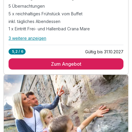
5 Übernachtungen
5 x reichhaltiges Frühstück vom Buffet
inkl. tägliches Abendessen
1 x Eintritt Frei- und Hallenbad Crana Mare
3 weitere anzeigen
Alle Inklusivleistungen
7 enthalten
Gültig bis 31.10.2027
5,2 / 6
5 Übernachtungen
Zum Angebot
5 x reichhaltiges Frühstück vom Buffet
inkl. tägliches Abendessen
1 x Eintritt Frei- und Hallenbad Crana Mare
inkl. Spielplatz im Festungsgarten
inkl. Parkplatznutzung
inkl. kostenfreies WLAN