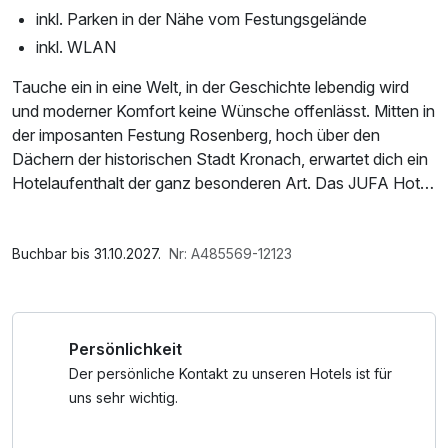
inkl. Parken in der Nähe vom Festungsgelände
inkl. WLAN
Tauche ein in eine Welt, in der Geschichte lebendig wird
und moderner Komfort keine Wünsche offenlässt. Mitten in
der imposanten Festung Rosenberg, hoch über den
Dächern der historischen Stadt Kronach, erwartet dich ein
Hotelaufenthalt der ganz besonderen Art. Das JUFA Hotel
Kronach – Festung Rosenberg verbindet jahrhundertealtes
Gemäuer mit stilvollem Design, Gastfreundschaft und
Im Angebot enthalten
regionaler Kulinarik – für einen unvergesslichen Aufenthalt
Parkplatz, W-LAN Nutzung / Internetnutzung
Buchbar bis 31.10.2027.
Nr: A485569-12123
in Oberfranken.
Beginne den Tag mit einem Frühstück in einzigartigem
Persönlichkeit
Ambiente, spaziere durch die charmante Kronacher
Altstadt oder erkunde die spektakuläre Festungsanlage.
Der persönliche Kontakt zu unseren Hotels ist für
Umgeben von dicken Mauern, Türmen und
uns sehr wichtig.
Panoramablicken erlebst du ein Gefühl von Zeitreise – und
gleichzeitig erholsamen Hotelkomfort auf höchstem