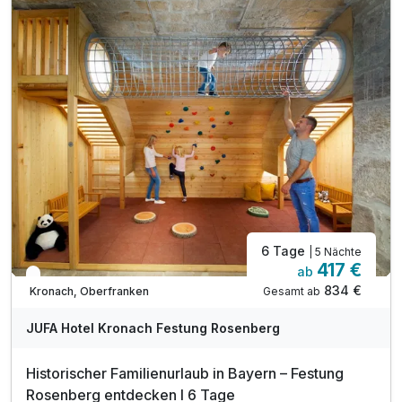
1 x Eintritt Frei- und Hallenbad Crana Mare
inkl. Parkplatznutzung
inkl. WLAN-Nutzung
6 Tage
| 5 Nächte
417 €
ab
In 1 Woche wieder frei
834 €
Gesamt ab
Kronach, Oberfranken
JUFA Hotel Kronach Festung Rosenberg
Historischer Familienurlaub in Bayern – Festung
Rosenberg entdecken I 6 Tage