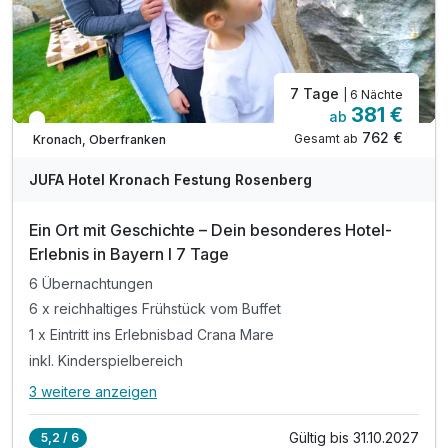
7 Tage
| 6 Nächte
381 €
ab
In 1 Woche wieder frei
762 €
Gesamt ab
Kronach, Oberfranken
JUFA Hotel Kronach Festung Rosenberg
Ein Ort mit Geschichte – Dein besonderes Hotel-
Erlebnis in Bayern I 7 Tage
6 Übernachtungen
6 x reichhaltiges Frühstück vom Buffet
1 x Eintritt ins Erlebnisbad Crana Mare
inkl. Kinderspielbereich
3 weitere anzeigen
Alle Inklusivleistungen
7 enthalten
Gültig bis 31.10.2027
5,2 / 6