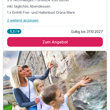
inkl. tägliches Abendessen
1 x Eintritt Frei- und Hallenbad Crana Mare
2 weitere anzeigen
Alle Inklusivleistungen
6 enthalten
Gültig bis 31.10.2027
5,2 / 6
3 Übernachtungen
Zum Angebot
3 x reichhaltiges Frühstück vom Buffet
inkl. tägliches Abendessen
1 x Eintritt Frei- und Hallenbad Crana Mare
inkl. Parkplatznutzung
inkl. WLAN-Nutzung