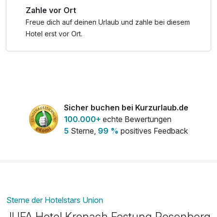
Zahle vor Ort
Niveau.
Freue dich auf deinen Urlaub und zahle bei diesem
Ob als Kurzurlaub, Wochenendtrip, Kulturreise oder einfach
Hotel erst vor Ort.
zum Durchatmen: Dieser Ort bietet dir eine
außergewöhnliche Kulisse für Erholung, Inspiration und
bleibende Erinnerungen.
Erlebe Bayern einmal anders – in einem Hotel, das
Vergangenheit atmet und Gegenwart genießt. Jetzt buchen
Sicher buchen bei Kurzurlaub.de
und Teil der Geschichte werden!
100.000+
echte Bewertungen
5
Sterne,
99 %
positives Feedback
Sterne der Hotelstars Union
JUFA Hotel Kronach Festung Rosenberg