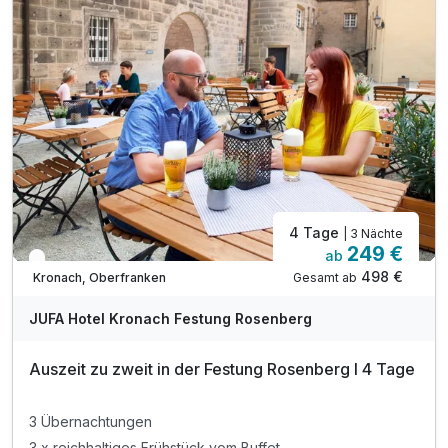
inkl. Parken in der Nähe vom Festungsgelände
inkl. WLAN
4 Tage
| 3 Nächte
249 €
ab
In 1 Woche wieder frei
498 €
Gesamt ab
Kronach, Oberfranken
JUFA Hotel Kronach Festung Rosenberg
Auszeit zu zweit in der Festung Rosenberg I 4 Tage
3 Übernachtungen
3 x reichhaltiges Frühstück vom Buffet