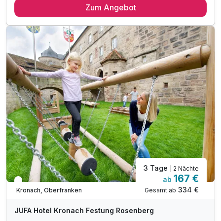
Zum Angebot
2 x reichhaltiges Frühstück vom Buffet
inkl. tägliches Abendessen
1 x Eintritt Frei- und Hallenbad Crana Mare
inkl. Parkplatznutzung
inkl. WLAN-Nutzung
3 Tage
| 2 Nächte
167 €
ab
In 1 Woche wieder frei
334 €
Gesamt ab
Kronach, Oberfranken
JUFA Hotel Kronach Festung Rosenberg