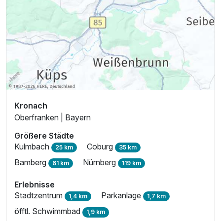
Familienzimmer B
2 Erwachsene und 2 Kinder
Kronach
Oberfranken | Bayern
Größere Städte
Kulmbach
Coburg
25 km
35 km
Bamberg
Nürnberg
61 km
119 km
Erlebnisse
Stadtzentrum
Parkanlage
1,4 km
1,7 km
Ausstattung
öfftl. Schwimmbad
1,9 km