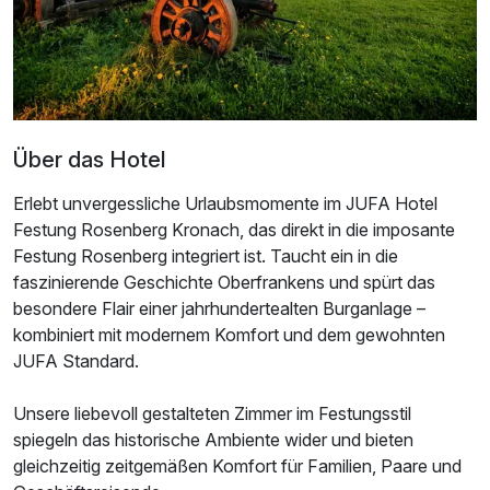
Über das Hotel
Erlebt unvergessliche Urlaubsmomente im JUFA Hotel
Ausstattung
Festung Rosenberg Kronach, das direkt in die imposante
Festung Rosenberg integriert ist. Taucht ein in die
Für 3 Tage
212,00 €
p.P. ab
faszinierende Geschichte Oberfrankens und spürt das
besondere Flair einer jahrhundertealten Burganlage –
kombiniert mit modernem Komfort und dem gewohnten
JUFA Standard.
Unsere liebevoll gestalteten Zimmer im Festungsstil
Einzelzimmer
spiegeln das historische Ambiente wider und bieten
1 Erwachsenen
gleichzeitig zeitgemäßen Komfort für Familien, Paare und