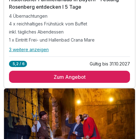
Rosenberg entdecken I 5 Tage
4 Übernachtungen
4 x reichhaltiges Frühstück vom Buffet
inkl. tägliches Abendessen
1 x Eintritt Frei- und Hallenbad Crana Mare
3 weitere anzeigen
Alle Inklusivleistungen
7 enthalten
Gültig bis 31.10.2027
5,2 / 6
4 Übernachtungen
Zum Angebot
4 x reichhaltiges Frühstück vom Buffet
inkl. tägliches Abendessen
1 x Eintritt Frei- und Hallenbad Crana Mare
inkl. Spielplatz im Festungsgarten
inkl. Parkplatznutzung
inkl. kostenfreies WLAN