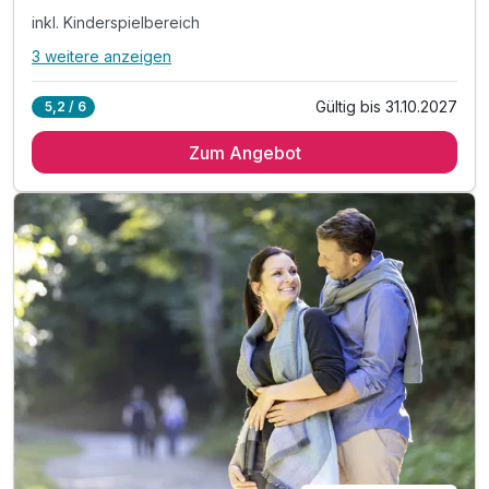
inkl. Kinderspielbereich
3 weitere anzeigen
Alle Inklusivleistungen
7 enthalten
Gültig bis 31.10.2027
5,2 / 6
5 Übernachtungen
Zum Angebot
5 x reichhaltiges Frühstück vom Buffet
1 x Eintritt ins Erlebnisbad Crana Mare
inkl. Kinderspielbereich
inkl. Outdoor-Spielplatz mit Spielwiese
inkl. Parken in der Nähe vom Festungsgelände
inkl. WLAN