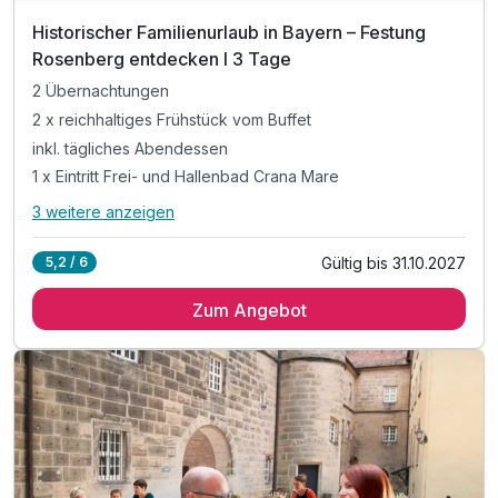
Historischer Familienurlaub in Bayern – Festung
Rosenberg entdecken I 3 Tage
2 Übernachtungen
2 x reichhaltiges Frühstück vom Buffet
inkl. tägliches Abendessen
1 x Eintritt Frei- und Hallenbad Crana Mare
3 weitere anzeigen
Alle Inklusivleistungen
7 enthalten
Gültig bis 31.10.2027
5,2 / 6
2 Übernachtungen
Zum Angebot
2 x reichhaltiges Frühstück vom Buffet
inkl. tägliches Abendessen
1 x Eintritt Frei- und Hallenbad Crana Mare
inkl. Kinderspielplatz im Festungsgarten
inkl. Parkplatznutzung
inkl. kostenfreies WLAN