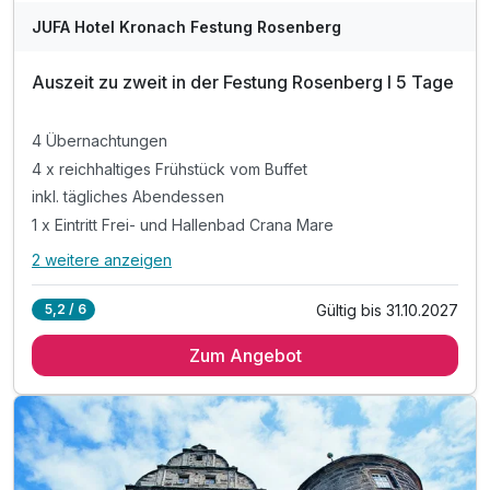
JUFA Hotel Kronach Festung Rosenberg
Auszeit zu zweit in der Festung Rosenberg I 5 Tage
4 Übernachtungen
4 x reichhaltiges Frühstück vom Buffet
inkl. tägliches Abendessen
1 x Eintritt Frei- und Hallenbad Crana Mare
2 weitere anzeigen
Alle Inklusivleistungen
6 enthalten
Gültig bis 31.10.2027
5,2 / 6
4 Übernachtungen
Zum Angebot
4 x reichhaltiges Frühstück vom Buffet
inkl. tägliches Abendessen
1 x Eintritt Frei- und Hallenbad Crana Mare
inkl. Parkplatznutzung
inkl. WLAN-Nutzung