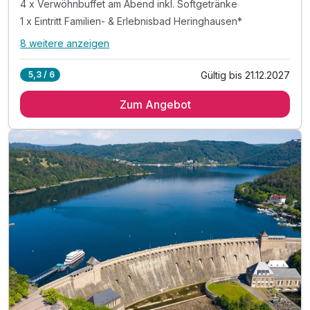
4 x Verwöhnbuffet am Abend inkl. Softgetränke
1 x Eintritt Familien- & Erlebnisbad Heringhausen*
8 weitere anzeigen
Alle Inklusivleistungen
12 enthalten
Gültig bis 21.12.2027
5,3 / 6
4 Übernachtungen inkl. Kinder bis 12 Jahre
Zum Angebot
4 x reichhaltiges Frühstück vom Buffet
4 x Verwöhnbuffet am Abend inkl. Softgetränke
1 x Eintritt Familien- & Erlebnisbad Heringhausen*
1 x Geschenk zur Anreise pro Kind
inkl. täglich unbegrenzt Softgetränke für Kinder
inkl. Toben in Indoorspielhalle „Sharkie Island"
inkl. Kinderspiel-Programm ab 3 Jahren
inkl. 1 x Kaffee und Kuchen am Nachmittag
inkl. Wellnesszeit im über 400 m² großen "Sea SPA"
inkl. Badetasche mit Badetüchern & Bademantel
inkl. Göbel´s WohlfühlBonus***