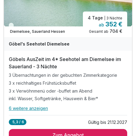
4 Tage
| 3 Nächte
352 €
ab
Viele Termine frei
704 €
Gesamt ab
Diemelsee, Sauerland Hessen
A
WAR
Göbel's Seehotel Diemelsee
D
202
Göbels AusZeit im 4* Seehotel am Diemelsee im
5
Sauerland - 3 Nächte
3 Übernachtungen in der gebuchten Zimmerkategorie
3 x reichhaltiges Frühstücksbuffet
3 x Verwöhnmenü oder -buffet am Abend
inkl. Wasser, Softgetränke, Hauswein & Bier*
6 weitere anzeigen
Alle Inklusivleistungen
10 enthalten
Gültig bis 21.12.2027
5,3 / 6
3 Übernachtungen in der gebuchten Zimmerkategorie
Zum Angebot
3 x reichhaltiges Frühstücksbuffet