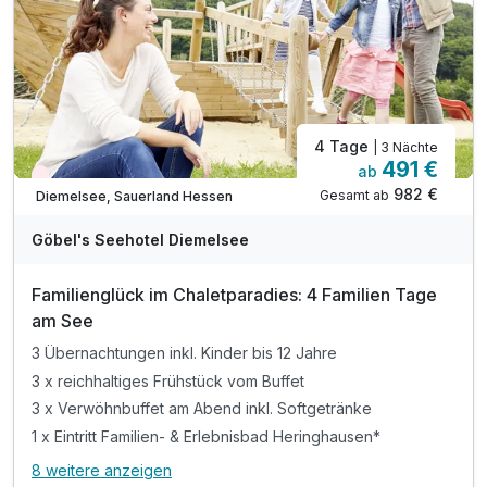
inkl. Wellnesszeit im über 400 m² großen "Sea SPA"
inkl. Außen-Sauna mit Blick auf den Diemelsee
inkl. Kinderbadelandschaft im Familienbad*
4 Tage
| 3 Nächte
491 €
ab
Nur noch Restplätze
982 €
Gesamt ab
Diemelsee, Sauerland Hessen
A
WAR
Göbel's Seehotel Diemelsee
D
202
Familienglück im Chaletparadies: 4 Familien Tage
5
am See
3 Übernachtungen inkl. Kinder bis 12 Jahre
3 x reichhaltiges Frühstück vom Buffet
3 x Verwöhnbuffet am Abend inkl. Softgetränke
1 x Eintritt Familien- & Erlebnisbad Heringhausen*
8 weitere anzeigen
Alle Inklusivleistungen
12 enthalten