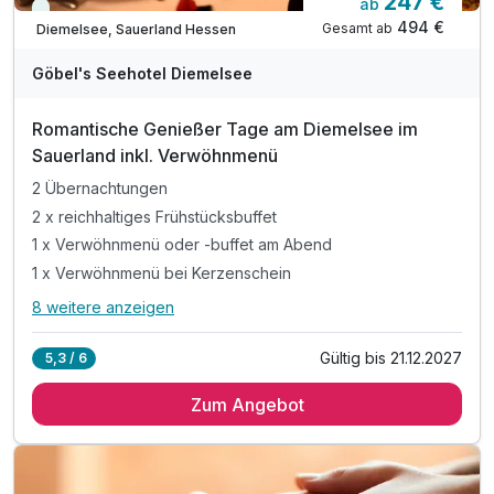
247 €
ab
Immer verfügbar
494 €
Gesamt ab
Diemelsee, Sauerland Hessen
A
WAR
Göbel's Seehotel Diemelsee
D
202
Romantische Genießer Tage am Diemelsee im
5
Sauerland inkl. Verwöhnmenü
2 Übernachtungen
2 x reichhaltiges Frühstücksbuffet
1 x Verwöhnmenü oder -buffet am Abend
1 x Verwöhnmenü bei Kerzenschein
8 weitere anzeigen
Alle Inklusivleistungen
12 enthalten
Gültig bis 21.12.2027
5,3 / 6
2 Übernachtungen
Zum Angebot
2 x reichhaltiges Frühstücksbuffet
1 x Verwöhnmenü oder -buffet am Abend
1 x Verwöhnmenü bei Kerzenschein
1 x 1 Flasche Wein pro Zimmer zum Abendessen