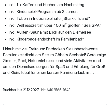
inkl. 1 x Kaffee und Kuchen am Nachmittag
inkl. Kinderspiel-Programm ab 3 Jahren
inkl. Toben in Indoorspielhalle „Sharkie Island"
inkl. Wellnesszeit im über 400 m² großen "Sea SPA"
inkl. Außen-Sauna mit Blick auf den Diemelsee
inkl. Kinderbadelandschaft im Familienbad*
Urlaub mit viel Freiraum: Entdecken Sie unbeschwerte
Familienzeit direkt am See im Göbel’s Seehotel! Geräumige
Zimmer, Pool, Naturerlebnisse und viele Aktivitäten rund
um den Diemelsee sorgen für Spaß und Erholung für Groß
und Klein. Ideal für einen kurzen Familienurlaub im
Sauerland.
Im Angebot enthalten
*Familien- & Erlebnisbad Heringhausen (nur 5 Min.
Saunabenutzung, Saunatuch, Leihbademantel, Parkplatz,
Buchbar bis 21.12.2027.
Nr: A492585-1643
entfernt)
Nutzung des Fitnessbereichs, Nutzung des
Der Eintritt in das Familien- & Erlebnisbad gilt für max. 2
Wellnessbereichs, W-LAN Nutzung / Internetnutzung
Erwachsene und 2 Kinder bis 12 Jahre.