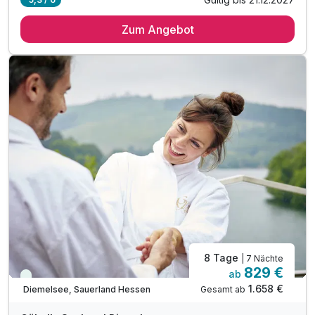
5 Übernachtungen inkl. Kinder bis 12 Jahre
Zum Angebot
5 x reichhaltiges Frühstück vom Buffet
5 x Verwöhnbuffet am Abend inkl. Softgetränke
1 x Eintritt Familien- & Erlebnisbad Heringhausen*
1 x Geschenk zur Anreise pro Kind
inkl. täglich unbegrenzt Softgetränke für Kinder
inkl. Toben in Indoorspielhalle „Sharkie Island"
inkl. Kinderspiel-Programm ab 3 Jahren
inkl. 1 x Kaffee und Kuchen am Nachmittag
inkl. Wellnesszeit im über 400 m² großen "Sea SPA"
inkl. Badetasche mit Badetüchern & Bademantel
inkl. Göbel´s WohlfühlBonus***
8 Tage
| 7 Nächte
829 €
ab
Viele Termine frei
1.658 €
Gesamt ab
Diemelsee, Sauerland Hessen
A