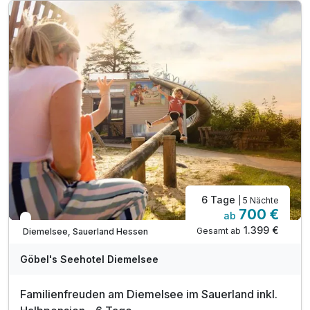
inkl. Wasser, Softgetränke, Hauswein & Bier*
inkl. Wohlfühlbademantel und Badetasche
inkl. Wellnesszeit im über 400 m² großen "Sea SPA"
inkl. Außenpool im Chaletpark von Apr bis Okt
inkl. Nutzung der Saunalandschaft im Hotel
inkl. Außen-Sauna mit Blick auf den Diemelsee
inkl. Indoorspielhalle „Sharkie Island" für Kinder
6 Tage
| 5 Nächte
700 €
ab
Engpass im April
1.399 €
Gesamt ab
Diemelsee, Sauerland Hessen
A
WAR
Göbel's Seehotel Diemelsee
D
202
Familienfreuden am Diemelsee im Sauerland inkl.
5