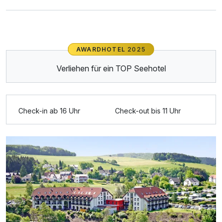
SPA Vital Gesichtspflege
69,00 €
pro Stück (30 Minuten)
Südseetraumbad
49,00 €
AWARDHOTEL
2025
pro Stück (30 Minuten)
Verliehen für ein TOP Seehotel
Tibetische Honigmassage für den Rücken
69,00 €
pro Stück (30 Minuten)
Check-in ab 16 Uhr
Check-out bis 11 Uhr