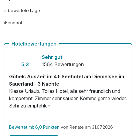
Flasche Sekt auf dem Zimmer
24,00 €
Gut bewertete Lage
pro Stück
Außenpool
Flasche Sekt Hausmarke
24,00 €
Vielseitiger Wellnessbereich
pro Stück
Hotelbewertungen
Hunde im Hotel erlaubt für 20,00 € pro Stück / Tag
Sehr gut
For Men Classic
69,00 €
Auch vegetarische Speisen
5,3
1564 Bewertungen
pro Stück (30 Minuten)
E-Bike-Verleih 45,00 € pro Person / Tag
Halbpension
40,00 €
Göbels AusZeit im 4* Seehotel am Diemelsee im
pro Person
Fitnessgeräte stehen bereit
Sauerland - 3 Nächte
Klasse Urlaub. Tolles Hotel, alle sehr freundlich und
Kostenloses W-LAN
kompetent. Zimmer sehr sauber. Komme gerne wieder.
Hot Stone Massage für den Rücken
75,00 €
Sehr zu empfehlen.
Mit Hotelbar
pro Stück (30 Minuten)
Indianische Ohrenkerzenbehandlung
69,00 €
Bewertet mit 6,0 Punkten
von Renate am 31.07.2026
pro Stück (30 Minuten)