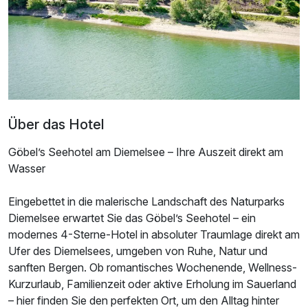
Ausstattung
Zusatznächte
Über das Hotel
Für 3 Tage
299,00 €
p.P. ab
Göbel’s Seehotel am Diemelsee – Ihre Auszeit direkt am
Wasser
Eingebettet in die malerische Landschaft des Naturparks
Diemelsee erwartet Sie das Göbel’s Seehotel – ein
Doppelzimmer Seeseite
modernes 4-Sterne-Hotel in absoluter Traumlage direkt am
2 Erwachsene und 1 Kind
Ufer des Diemelsees, umgeben von Ruhe, Natur und
sanften Bergen. Ob romantisches Wochenende, Wellness-
Kurzurlaub, Familienzeit oder aktive Erholung im Sauerland
– hier finden Sie den perfekten Ort, um den Alltag hinter