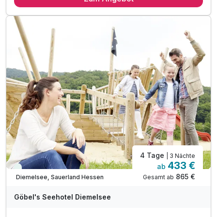
3 x Verwöhnmenü oder -buffet am Abend
inkl. Wasser, Softgetränke, Hauswein & Bier*
inkl. Wohlfühlbademantel und Badetasche
inkl. Wellnesszeit im über 400 m² großen "Sea SPA"
inkl. Außenpool im Chaletpark von Apr bis Okt
inkl. Nutzung der Saunalandschaft im Hotel
inkl. Außen-Sauna mit Blick auf den Diemelsee
inkl. Indoorspielhalle „Sharkie Island" für Kinder
4 Tage
| 3 Nächte
433 €
ab
Viele Termine frei
865 €
Gesamt ab
Diemelsee, Sauerland Hessen
A
WAR
Göbel's Seehotel Diemelsee
D