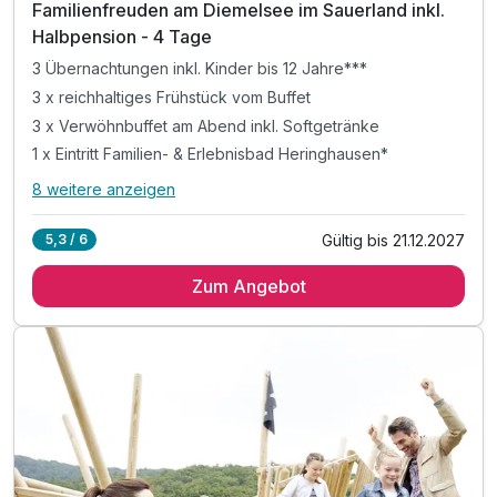
202
Familienfreuden am Diemelsee im Sauerland inkl.
5
Halbpension - 4 Tage
3 Übernachtungen inkl. Kinder bis 12 Jahre***
3 x reichhaltiges Frühstück vom Buffet
3 x Verwöhnbuffet am Abend inkl. Softgetränke
1 x Eintritt Familien- & Erlebnisbad Heringhausen*
8 weitere anzeigen
Alle Inklusivleistungen
12 enthalten
Gültig bis 21.12.2027
5,3 / 6
3 Übernachtungen inkl. Kinder bis 12 Jahre***
Zum Angebot
3 x reichhaltiges Frühstück vom Buffet
3 x Verwöhnbuffet am Abend inkl. Softgetränke
1 x Eintritt Familien- & Erlebnisbad Heringhausen*
1 x Geschenk zur Anreise pro Kind
inkl. täglich unbegrenzt Softgetränke für Kinder
inkl. Kinderspiel-Programm ab 3 Jahren
inkl. 1 x Kaffee und Kuchen am Nachmittag
inkl. Toben in Indoorspielhalle „Sharkie Island"