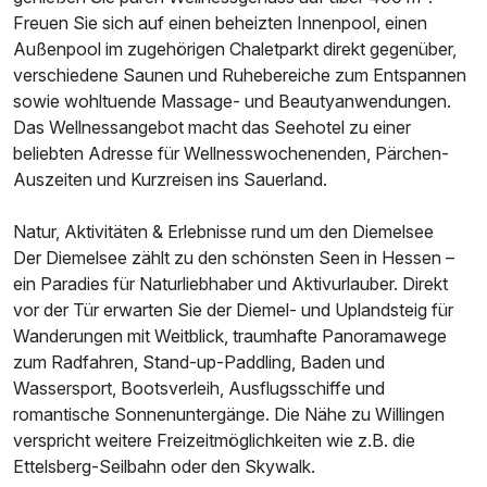
Freuen Sie sich auf einen beheizten Innenpool, einen
Außenpool im zugehörigen Chaletparkt direkt gegenüber,
verschiedene Saunen und Ruhebereiche zum Entspannen
sowie wohltuende Massage- und Beautyanwendungen.
Das Wellnessangebot macht das Seehotel zu einer
beliebten Adresse für Wellnesswochenenden, Pärchen-
Auszeiten und Kurzreisen ins Sauerland.
Ausstattung
Natur, Aktivitäten & Erlebnisse rund um den Diemelsee
Der Diemelsee zählt zu den schönsten Seen in Hessen –
Zusatznächte
ein Paradies für Naturliebhaber und Aktivurlauber. Direkt
vor der Tür erwarten Sie der Diemel- und Uplandsteig für
Wanderungen mit Weitblick, traumhafte Panoramawege
Für 3 Tage
341,00 €
p.P. ab
zum Radfahren, Stand-up-Paddling, Baden und
Wassersport, Bootsverleih, Ausflugsschiffe und
romantische Sonnenuntergänge. Die Nähe zu Willingen
verspricht weitere Freizeitmöglichkeiten wie z.B. die
Ettelsberg-Seilbahn oder den Skywalk.
Einzelzimmer