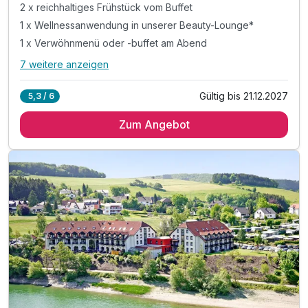
2 x reichhaltiges Frühstück vom Buffet
1 x Wellnessanwendung in unserer Beauty-Lounge*
1 x Verwöhnmenü oder -buffet am Abend
7 weitere anzeigen
Alle Inklusivleistungen
11 enthalten
Gültig bis 21.12.2027
5,3 / 6
2 Übernachtungen in der gebuchten Zimmerkategorie
Zum Angebot
2 x reichhaltiges Frühstück vom Buffet
1 x Wellnessanwendung in unserer Beauty-Lounge*
1 x Verwöhnmenü oder -buffet am Abend
1 x Verwöhnmenü bei Kerzenschein am zweiten Abend
inkl. Wohlfühlbademantel und Badetasche
inkl. Wellnesszeit im über 400 m² großen "Sea SPA"
inkl. Außenpool im Chaletpark von Apr bis Okt
inkl. Nutzung der Saunalandschaft im Hotel
inkl. Außen-Sauna mit Blick auf den Diemelsee
inkl. Indoorspielhalle „Sharkie Island" für Kinder