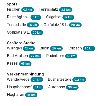
Ausstattung
Sport
Fischen
Tennisplatz
0,1 km
3,5 km
Zusatznächte
Reitmöglichk.
Skigebiet
6 km
12 km
Tennishalle
Golfplatz 18 L.
16 km
20 km
Für 3 Tage
299,00 €
p.P. ab
Golfplatz 9 L.
20 km
Größere Städte
Willingen
Brilon
Korbach
12 km
20 km
20 km
Bad Arolsen
Paderborn
22 km
55 km
Kassel
65 km
Verkehrsanbindung
Wanderwege
Bushaltestelle
0,1 km
0,2 km
Hauptbahnhof
Autobahn
9 km
36 km
Flughafen
45 km