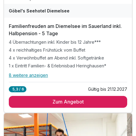
A
WAR
Göbel's Seehotel Diemelsee
D
202
Familienfreuden am Diemelsee im Sauerland inkl.
5
Halbpension - 5 Tage
4 Übernachtungen inkl. Kinder bis 12 Jahre***
4 x reichhaltiges Frühstück vom Buffet
4 x Verwöhnbuffet am Abend inkl. Softgetränke
1 x Eintritt Familien- & Erlebnisbad Heringhausen*
8 weitere anzeigen
Alle Inklusivleistungen
12 enthalten
Gültig bis 21.12.2027
5,3 / 6
4 Übernachtungen inkl. Kinder bis 12 Jahre***
Zum Angebot
4 x reichhaltiges Frühstück vom Buffet
4 x Verwöhnbuffet am Abend inkl. Softgetränke
1 x Eintritt Familien- & Erlebnisbad Heringhausen*
1 x Geschenk zur Anreise pro Kind
inkl. täglich unbegrenzt Softgetränke für Kinder