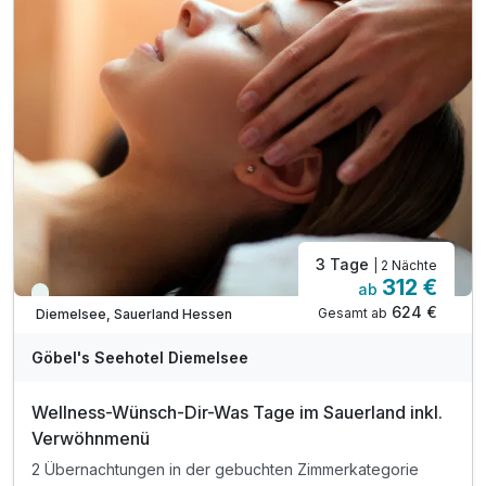
1 x Begrüßungsgetränk
inkl. Wellnesszeit im über 400 m² großen "Sea SPA"
inkl. Außenpool im Chaletpark von Apr bis Okt
inkl. Nutzung der Saunalandschaft im Hotel
inkl. Außen-Sauna mit Blick auf den Diemelsee
inkl. Wohlfühlbademantel und Badetasche
inkl. Indoorspielhalle „Sharkie Island" für Kinder
3 Tage
| 2 Nächte
312 €
ab
Immer verfügbar
624 €
Gesamt ab
Diemelsee, Sauerland Hessen
A
WAR
Göbel's Seehotel Diemelsee
D
202
Wellness-Wünsch-Dir-Was Tage im Sauerland inkl.
5
Verwöhnmenü
2 Übernachtungen in der gebuchten Zimmerkategorie