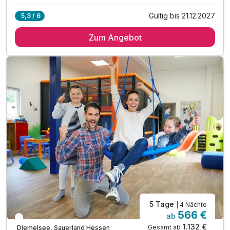
Gültig bis 21.12.2027
5,3 / 6
3 Übernachtungen inkl. Kinder bis 12 Jahre
Zum Angebot
3 x reichhaltiges Frühstück vom Buffet
3 x Verwöhnbuffet am Abend inkl. Softgetränke
1 x Eintritt Familien- & Erlebnisbad Heringhausen*
1 x Geschenk zur Anreise pro Kind
inkl. täglich unbegrenzt Softgetränke für Kinder
inkl. Toben in Indoorspielhalle „Sharkie Island"
inkl. Kinderspiel-Programm ab 3 Jahren
inkl. 1 x Kaffee und Kuchen am Nachmittag
inkl. Wellnesszeit im über 400 m² großen "Sea SPA"
inkl. Badetasche mit Badetüchern & Bademantel
inkl. Göbel´s WohlfühlBonus***
5 Tage
| 4 Nächte
566 €
ab
Engpass im April
1.132 €
Gesamt ab
Diemelsee, Sauerland Hessen