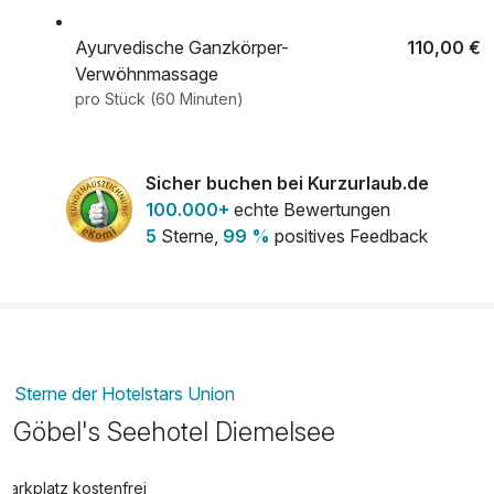
Klein. Während die Eltern die Seele baumeln lassen,
Ayurvedische Ganzkörper-
110,00 €
entdecken die Kinder spannende Abenteuer und sammeln
Verwöhnmassage
unvergessliche Urlaubserlebnisse.
pro Stück (60 Minuten)
Blue Lagoon Ganzkörpermassage
169,00 €
Sicher buchen bei Kurzurlaub.de
pro Stück (90 Minuten)
100.000+
echte Bewertungen
5
Sterne,
99 %
positives Feedback
Body Relax Ganzkörpermassage
99,00 €
pro Stück (45 Minuten)
Body-Ganzkörperpackung
55,00 €
pro Stück (20 Minuten)
Sterne der Hotelstars Union
Göbel's Seehotel Diemelsee
Cleopatra Bodytreatment
105,00 €
pro Stück (50 Minuten)
Parkplatz kostenfrei