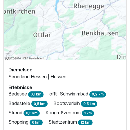
Diemelsee
Sauerland Hessen | Hessen
Erlebnisse
Badesee
öfftl. Schwimmbad
0,1 km
0,2 km
Badestelle
Bootsverleih
0,5 km
0,5 km
Strand
Kongreßzentrum
0,5 km
1 km
Shopping
Stadtzentrum
6 km
12 km