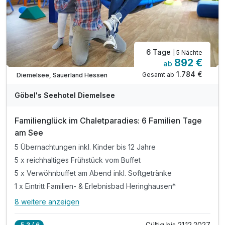
inkl. Außen-Sauna mit Blick auf den Diemelsee
inkl. Kinderbadelandschaft im Familienbad*
6 Tage
| 5 Nächte
892 €
ab
1.784 €
Gesamt ab
Diemelsee, Sauerland Hessen
A
WAR
Göbel's Seehotel Diemelsee
D
202
Familienglück im Chaletparadies: 6 Familien Tage
5
am See
5 Übernachtungen inkl. Kinder bis 12 Jahre
5 x reichhaltiges Frühstück vom Buffet
5 x Verwöhnbuffet am Abend inkl. Softgetränke
1 x Eintritt Familien- & Erlebnisbad Heringhausen*
8 weitere anzeigen
Alle Inklusivleistungen
12 enthalten
Gültig bis 21.12.2027
5,3 / 6