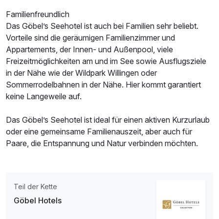
1 Erwachsenen und 1 Kind
Familienfreundlich
Das Göbel’s Seehotel ist auch bei Familien sehr beliebt.
Vorteile sind die geräumigen Familienzimmer und
Appartements, der Innen- und Außenpool, viele
Freizeitmöglichkeiten am und im See sowie Ausflugsziele
in der Nähe wie der Wildpark Willingen oder
Sommerrodelbahnen in der Nähe. Hier kommt garantiert
keine Langeweile auf.
Das Göbel’s Seehotel ist ideal für einen aktiven Kurzurlaub
oder eine gemeinsame Familienauszeit, aber auch für
Paare, die Entspannung und Natur verbinden möchten.
Ausstattung
Teil der Kette
Zusatznächte
Göbel Hotels
Für 3 Tage
363,00 €