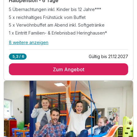
Halbpension - 6 Tage
5 Übernachtungen inkl. Kinder bis 12 Jahre***
5 x reichhaltiges Frühstück vom Buffet
5 x Verwöhnbuffet am Abend inkl. Softgetränke
1 x Eintritt Familien- & Erlebnisbad Heringhausen*
8 weitere anzeigen
Alle Inklusivleistungen
12 enthalten
Gültig bis 21.12.2027
5,3 / 6
5 Übernachtungen inkl. Kinder bis 12 Jahre***
Zum Angebot
5 x reichhaltiges Frühstück vom Buffet
5 x Verwöhnbuffet am Abend inkl. Softgetränke
1 x Eintritt Familien- & Erlebnisbad Heringhausen*
1 x Geschenk zur Anreise pro Kind
inkl. täglich unbegrenzt Softgetränke für Kinder
inkl. Kinderspiel-Programm ab 3 Jahren
inkl. 1 x Kaffee und Kuchen am Nachmittag
inkl. Toben in Indoorspielhalle „Sharkie Island"
inkl. Wellnesszeit im über 400 m² großen "Sea SPA"