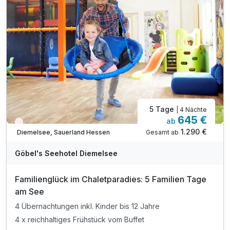
inkl. Kinderspiel-Programm ab 3 Jahren
inkl. 1 x Kaffee und Kuchen am Nachmittag
inkl. Toben in Indoorspielhalle „Sharkie Island"
inkl. Wellnesszeit im über 400 m² großen "Sea SPA"
inkl. Außen-Sauna mit Blick auf den Diemelsee
inkl. Kinderbadelandschaft im Familienbad*
5 Tage
| 4 Nächte
645 €
ab
Nur noch Restplätze
1.290 €
Gesamt ab
Diemelsee, Sauerland Hessen
A
WAR
Göbel's Seehotel Diemelsee
D
202
Familienglück im Chaletparadies: 5 Familien Tage
5
am See
4 Übernachtungen inkl. Kinder bis 12 Jahre
4 x reichhaltiges Frühstück vom Buffet