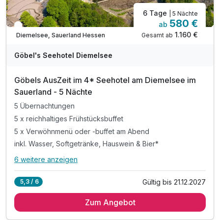
6 Tage
| 5 Nächte
580 €
ab
Engpass im April
1.160 €
Gesamt ab
Diemelsee, Sauerland Hessen
A
WAR
Göbel's Seehotel Diemelsee
D
202
Göbels AusZeit im 4* Seehotel am Diemelsee im
5
Sauerland - 5 Nächte
5 Übernachtungen
5 x reichhaltiges Frühstücksbuffet
5 x Verwöhnmenü oder -buffet am Abend
inkl. Wasser, Softgetränke, Hauswein & Bier*
6 weitere anzeigen
Alle Inklusivleistungen
10 enthalten
Gültig bis 21.12.2027
5,3 / 6
5 Übernachtungen
Zum Angebot
5 x reichhaltiges Frühstücksbuffet
5 x Verwöhnmenü oder -buffet am Abend