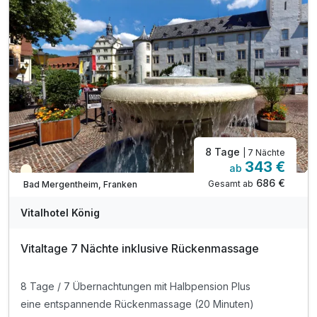
2 x Eintritt in die Totes-Meer-Salzgrotte
täglich Nutzung des Wellnessbereiches mit Hallenbad,
Saunen, Liegewiese und Infrarotkabine
täglich Nutzung des Fitnessbereiches mit Cardio-Geräten,
verschiedene Gewichte, Tischkicker, Pool-Billard,
Snooker und Tischtennisplatte uvm.
täglich Teilnahme am Sportprogramm, bspw. Aquafitness
am Morgen
Informationsmaterial zur Umgebung
8 Tage
| 7 Nächte
WLAN im Hotel
343 €
ab
Teilweise ausgelastet
686 €
Gesamt ab
Bad Mergentheim, Franken
Vitalhotel König
Vitaltage 7 Nächte inklusive Rückenmassage
8 Tage / 7 Übernachtungen mit Halbpension Plus
eine entspannende Rückenmassage (20 Minuten)