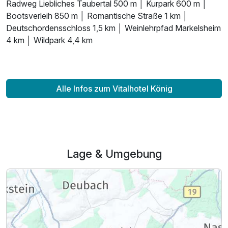
Radweg Liebliches Taubertal 500 m │ Kurpark 600 m │
Bootsverleih 850 m │ Romantische Straße 1 km │
Deutschordensschloss 1,5 km │ Weinlehrpfad Markelsheim
4 km │ Wildpark 4,4 km
Alle Infos zum Vitalhotel König
Ausstattung
Für 3 Tage
148,00 €
Lage & Umgebung
p.P. ab
Juniorsuite/n