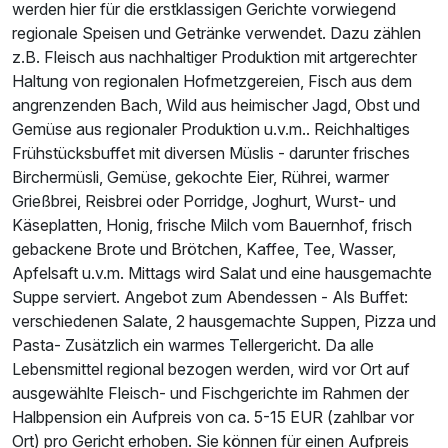
werden hier für die erstklassigen Gerichte vorwiegend
Ausstattung
regionale Speisen und Getränke verwendet. Dazu zählen
z.B. Fleisch aus nachhaltiger Produktion mit artgerechter
Haltung von regionalen Hofmetzgereien, Fisch aus dem
Für 3 Tage
112,00 €
p.P. ab
angrenzenden Bach, Wild aus heimischer Jagd, Obst und
Gemüse aus regionaler Produktion u.v.m.. Reichhaltiges
Frühstücksbuffet mit diversen Müslis - darunter frisches
Birchermüsli, Gemüse, gekochte Eier, Rührei, warmer
Grießbrei, Reisbrei oder Porridge, Joghurt, Wurst- und
Einzelzimmer Deluxe
Käseplatten, Honig, frische Milch vom Bauernhof, frisch
1 Erwachsenen und 1 Kind
gebackene Brote und Brötchen, Kaffee, Tee, Wasser,
Apfelsaft u.v.m. Mittags wird Salat und eine hausgemachte
Suppe serviert. Angebot zum Abendessen - Als Buffet:
verschiedenen Salate, 2 hausgemachte Suppen, Pizza und
Pasta- Zusätzlich ein warmes Tellergericht. Da alle
Lebensmittel regional bezogen werden, wird vor Ort auf
ausgewählte Fleisch- und Fischgerichte im Rahmen der
Halbpension ein Aufpreis von ca. 5-15 EUR (zahlbar vor
Ort) pro Gericht erhoben. Sie können für einen Aufpreis