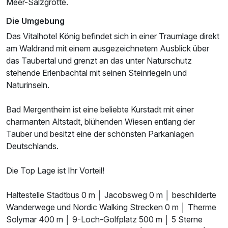
Meer-Salzgrotte.
Die Umgebung
Das Vitalhotel König befindet sich in einer Traumlage direkt
am Waldrand mit einem ausgezeichnetem Ausblick über
das Taubertal und grenzt an das unter Naturschutz
stehende Erlenbachtal mit seinen Steinriegeln und
Naturinseln.
Ausstattung
Bad Mergentheim ist eine beliebte Kurstadt mit einer
Für 3 Tage
138,00 €
p.P. ab
charmanten Altstadt, blühenden Wiesen entlang der
Tauber und besitzt eine der schönsten Parkanlagen
Deutschlands.
Die Top Lage ist Ihr Vorteil!
Einzelzimmer Taubertal
Haltestelle Stadtbus 0 m │ Jacobsweg 0 m │ beschilderte
1 Erwachsenen und 1 Kind
Wanderwege und Nordic Walking Strecken 0 m │ Therme
Solymar 400 m │ 9-Loch-Golfplatz 500 m │ 5 Sterne