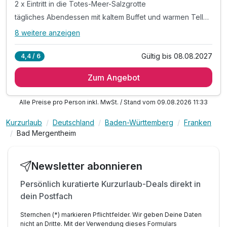
2 x Eintritt in die Totes-Meer-Salzgrotte
tägliches Abendessen mit kaltem Buffet und warmen Tellergericht (mit Aufpreis für regionale Fleisch- und Fischgerichte)
8 weitere anzeigen
Alle Inklusivleistungen
12 enthalten
Gültig bis 08.08.2027
4,4 / 6
8 Tage / 7 Übernachtungen mit Halbpension Plus
Zum Angebot
eine entspannende Rückenmassage (20 Minuten)
2 x Eintritt in die Totes-Meer-Salzgrotte
Alle Preise pro Person inkl. MwSt. / Stand vom 09.08.2026 11:33
tägliches Abendessen mit kaltem Buffet und warmen
Tellergericht (mit Aufpreis für regionale Fleisch- und
Kurzurlaub
Deutschland
Baden-Württemberg
Franken
Fischgerichte)
Bad Mergentheim
täglich reichhaltiges Frühstücksbuffet
täglich mittags Suppe und Salat
Newsletter abonnieren
Nutzung Wellnessbereich mit bis zu 2 Saunen, Liegewiese
und Infrarotkabine
Persönlich kuratierte Kurzurlaub-Deals direkt in
Nutzung Hallenbad
dein Postfach
Teilnahme am Sportprogramm wie z.B. Aquafitness am
Morgen (nach Verfügbarkeit)
Sternchen (*) markieren Pflichtfelder. Wir geben Deine Daten
nicht an Dritte. Mit der Verwendung dieses Formulars
freie W-LAN Nutzung im ganzen Haus