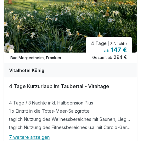
4 Tage
| 3 Nächte
147 €
ab
Teilweise ausgelastet
294 €
Gesamt ab
Bad Mergentheim, Franken
Vitalhotel König
4 Tage Kurzurlaub im Taubertal - Vitaltage
4 Tage / 3 Nächte inkl. Halbpension Plus
1 x Eintritt in die Totes-Meer-Salzgrotte
täglich Nutzung des Wellnessbereiches mit Saunen, Liegewiese und Infrarotkabine, sowie Hallenbad
täglich Nutzung des Fitnessbereiches u.a. mit Cardio-Geräten, verschiedene Gewichte und Tischtennisplatte
7 weitere anzeigen
Alle Inklusivleistungen
11 enthalten