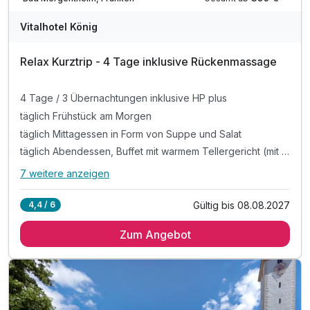
WLAN im Hotel
Vitalhotel König
Relax Kurztrip - 4 Tage inklusive Rückenmassage
4 Tage / 3 Übernachtungen inklusive HP plus
täglich Frühstück am Morgen
täglich Mittagessen in Form von Suppe und Salat
täglich Abendessen, Buffet mit warmem Tellergericht (mit Aufpreis für regionale Fleisch- und Fischgerichte)
7 weitere anzeigen
Alle Inklusivleistungen
11 enthalten
Gültig bis 08.08.2027
4,4 / 6
4 Tage / 3 Übernachtungen inklusive HP plus
Zum Angebot
täglich Frühstück am Morgen
täglich Mittagessen in Form von Suppe und Salat
täglich Abendessen, Buffet mit warmem Tellergericht (mit
Aufpreis für regionale Fleisch- und Fischgerichte)
1 x Rückenmassage (15 Minuten)