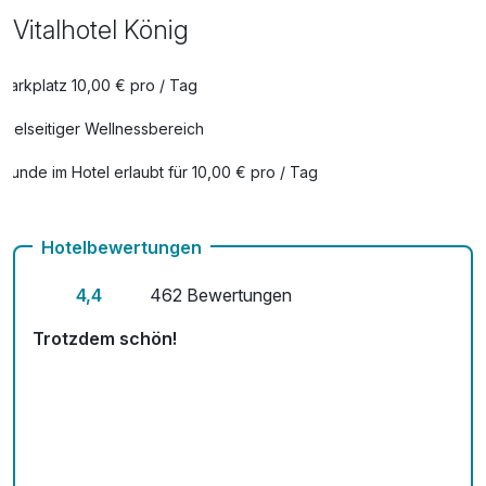
Vitalhotel König
Parkplatz 10,00 € pro / Tag
Vielseitiger Wellnessbereich
Hunde im Hotel erlaubt für 10,00 € pro / Tag
Auch vegetarische Speisen
Hotelbewertungen
kostenfreie Leihfahrräder
4,4
462 Bewertungen
Fitnessgeräte stehen bereit
Trotzdem schön!
Mit Hotelbar