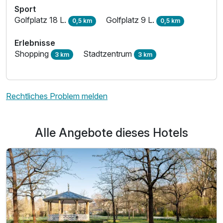
Sport
Golfplatz 18 L.
Golfplatz 9 L.
0,5 km
0,5 km
Erlebnisse
Shopping
Stadtzentrum
3 km
3 km
Rechtliches Problem melden
Alle Angebote dieses Hotels
Ausstattung
Für 3 Tage
140,00 €
p.P. ab