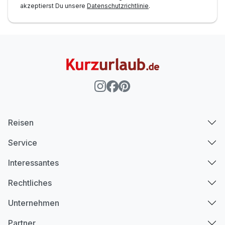
akzeptierst Du unsere
Datenschutzrichtlinie
.
Infomaterial über Radtouren, Wanderwege und
Ausflugsziele
Nutzung Freizeitbereich u.a. mit Tischkicker, Pool-Billard,
Snooker u.m.
Reisen
Service
Interessantes
Rechtliches
Unternehmen
Partner