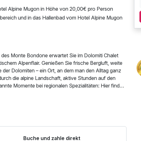
tel Alpine Mugon in Höhe von 20,00€ pro Person
ssbereich und in das Hallenbad vom Hotel Alpine Mugon
e des Monte Bondone erwartet Sie im Dolomiti Chalet
ischem Alpenflair. Genießen Sie frische Bergluft, weite
 der Dolomiten – ein Ort, an dem man den Alltag ganz
durch die alpine Landschaft, aktive Stunden auf den
nte Momente bei regionalen Spezialitäten: Hier finden
ht. Dank der familiären Atmosphäre fühlen Sie sich
in vollen Zügen genießen. Ob für einen spontanen
weit oder ein paar Tage voller Natur und Genuss – das
ür kleine, aber unvergessliche Urlaubserlebnisse in den
Buche und zahle direkt