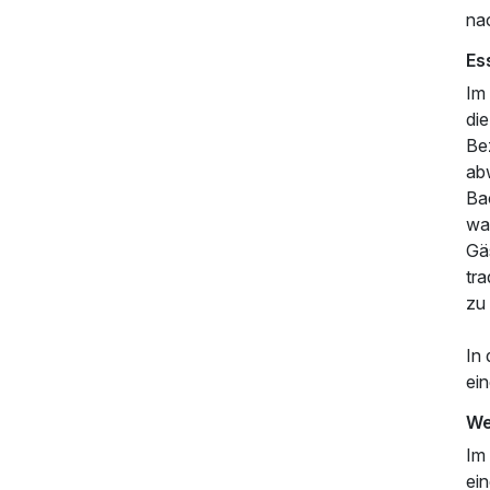
na
125,00 €
p.P. ab
Es
Im
di
Be
ab
Ba
wa
Gä
tra
zu 
In 
ei
We
Im 
ein