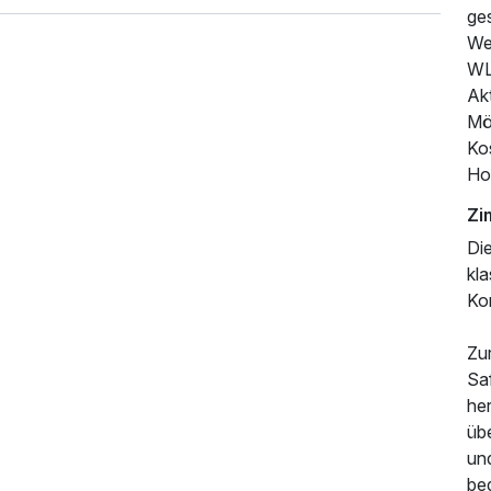
ges
We
WLA
Ak
Mög
Ko
Hot
Zi
Die
kla
Ko
Zur
Saf
he
üb
und
be