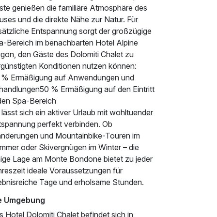
ste genießen die familiäre Atmosphäre des
ses und die direkte Nähe zur Natur. Für
sätzliche Entspannung sorgt der großzügige
a-Bereich im benachbarten Hotel Alpine
gon, den Gäste des Dolomiti Chalet zu
rgünstigten Konditionen nutzen können:
 % Ermäßigung auf Anwendungen und
handlungen50 % Ermäßigung auf den Eintritt
 den Spa-Bereich
lässt sich ein aktiver Urlaub mit wohltuender
tspannung perfekt verbinden. Ob
nderungen und Mountainbike-Touren im
mmer oder Skivergnügen im Winter – die
hige Lage am Monte Bondone bietet zu jeder
hreszeit ideale Voraussetzungen für
lebnisreiche Tage und erholsame Stunden.
e Umgebung
 Hotel Dolomiti Chalet befindet sich in