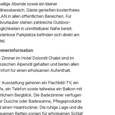
ellige Abende sowie ein kleiner
llnessbereich. Gäste genießen kostenfreies
N in allen öffentlichen Bereichen. Für
tivurlauber stehen zahlreiche Outdoor-
lichkeiten in unmittelbarer Nähe bereit.
stenlose Parkplätze befinden sich direkt am
el.
mmerinformation
 Zimmer im Hotel Dolomiti Chalet sind im
ssischen Alpenstil gehalten und bieten allen
mfort für einen erholsamen Aufenthalt.
 Ausstattung gehören ein Flachbild-TV, ein
e, ein Telefon sowie teilweise ein Balkon mit
rrlichem Bergblick. Die Badezimmer verfügen
er Dusche oder Badewanne, Pflegeprodukte
 einen Haartrockner. Die ruhige Lage und die
quemen Betten sorgen für erholsamen Schlaf