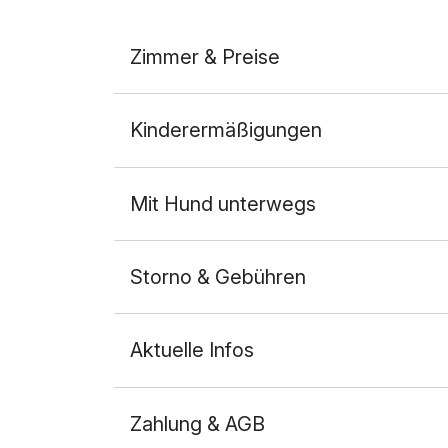
Zimmer & Preise
Doppelzimmer
Kinderermäßigungen
2 Erwachsene und 1 Kind
Mit Hund unterwegs
Storno & Gebühren
Aktuelle Infos
Zahlung & AGB