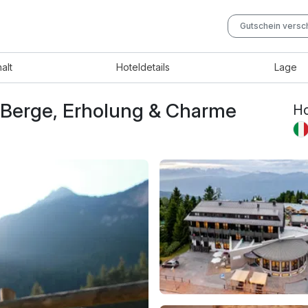
Gutschein vers
halt
Hotel
details
Lage
: Berge, Erholung & Charme
Ho