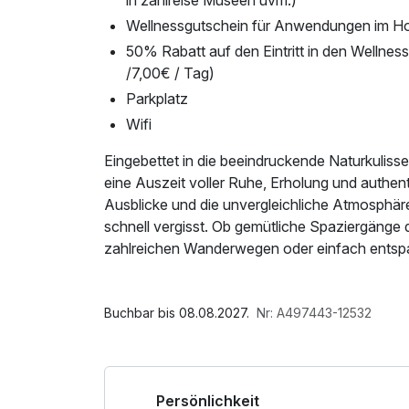
in zahlreise Museen uvm.)
Wellnessgutschein für Anwendungen im Ho
50% Rabatt auf den Eintritt in den Wellne
/7,00€ / Tag)
Parkplatz
Wifi
Eingebettet in die beeindruckende Naturkuliss
eine Auszeit voller Ruhe, Erholung und authent
Ausblicke und die unvergleichliche Atmosphäre
schnell vergisst. Ob gemütliche Spaziergänge 
zahlreichen Wanderwegen oder einfach entspan
Sie alles, was einen Kurzurlaub besonders mac
sofort willkommen und können den Aufenthalt 
Wochenendtrip, eine romantische Auszeit zu z
Buchbar bis 08.08.2027.
Nr: A497443-12532
Dolomiti Chalet ist der ideale Ausgangspunkt f
Bergen.
Persönlichkeit