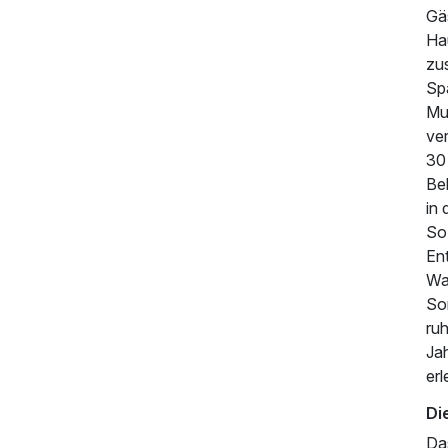
Gä
Hau
zu
Sp
Mu
ve
30
Be
in
So 
En
Wa
So
ru
169,00 €
p.P. ab
Ja
er
Di
Das