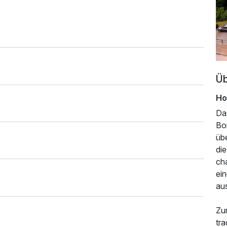
Üb
Ho
Das
Bo
üb
die
ch
ein
au
Zu
tra