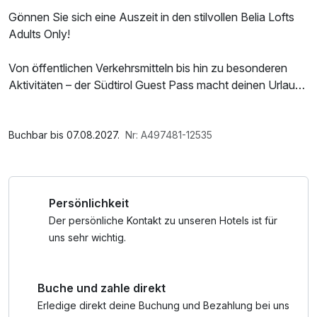
Gönnen Sie sich eine Auszeit in den stilvollen Belia Lofts
Adults Only!
Von öffentlichen Verkehrsmitteln bis hin zu besonderen
Aktivitäten – der Südtirol Guest Pass macht deinen Urlaub
perfekt. Entdecke deine Möglichkeiten, denn je nach
Urlaubsziel in Südtirol beinhaltet dein Pass unterschiedliche
Vorteile. Genießen Sie die wunderschöne Umgebung in
Buchbar bis 07.08.2027.
Nr: A497481-12535
Eppan an der Weinstraße, erleben Sie Naturseen,
Weinberge und vielleicht die eine oder andere Wandertour
oder E-Biketour. Die Lage der BELIA Lofts ist fantastisch.
Persönlichkeit
Schließlich ist die Landeshauptstadt Bozen mit dem E-Bike
in knapp 20 Minuten erreichbar. Genauso die Badeseen
Der persönliche Kontakt zu unseren Hotels ist für
Montiggler See und auch der Kalterer See. Die besten
uns sehr wichtig.
„Aperitivo-Lokale“, die feinsten Boutiquen und auch
gehoben Gastrolokale liegen ganz nahe. Erleben Sie das
Buche und zahle direkt
Beste von Südtirol und lassen Sie sich von der Schönheit
und dem Charme dieser Region verzaubern.
Erledige direkt deine Buchung und Bezahlung bei uns