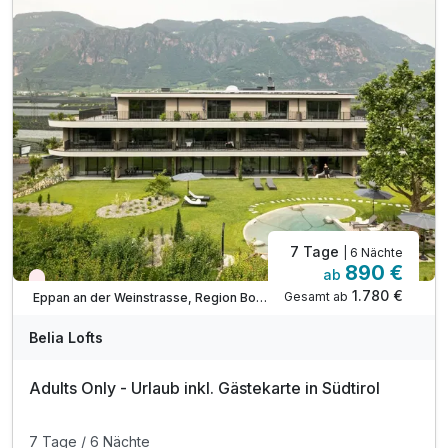
Parkplatz am Haus
gratis WLAN
7 Tage
| 6 Nächte
890 €
ab
Nur noch Restplätze
1.780 €
Gesamt ab
Eppan an der Weinstrasse, Region Bozen
Belia Lofts
Adults Only - Urlaub inkl. Gästekarte in Südtirol
7 Tage / 6 Nächte