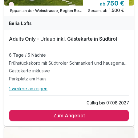
750 €
ab
Nur noch Restplätze
1.500 €
Gesamt ab
Eppan an der Weinstrasse, Region Bozen
Belia Lofts
Adults Only - Urlaub inkl. Gästekarte in Südtirol
6 Tage / 5 Nächte
Frühstückskorb mit Südtiroler Schmankerl und hausgemachten Köstlichkeiten, von Brot über Käse, Wurst und Joghurt ist alles dabei
Gästekarte inklusive
Ausstattung
Parkplatz am Haus
1 weitere anzeigen
Alle Inklusivleistungen
5 enthalten
Für 8 Tage
1.042,00 €
p.P. ab
Gültig bis 07.08.2027
6 Tage / 5 Nächte
Zum Angebot
Frühstückskorb mit Südtiroler Schmankerl und
hausgemachten Köstlichkeiten, von Brot über Käse, Wurst
und Joghurt ist alles dabei
Gästekarte inklusive