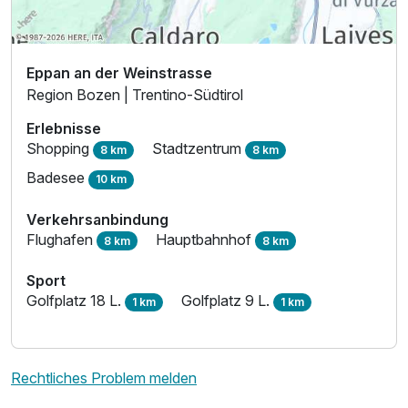
2 Erwachsene und 1 Kind
Eppan an der Weinstrasse
Region Bozen | Trentino-Südtirol
Erlebnisse
Shopping
Stadtzentrum
8 km
8 km
Badesee
10 km
Verkehrsanbindung
Flughafen
Hauptbahnhof
8 km
8 km
Sport
Golfplatz 18 L.
Golfplatz 9 L.
1 km
1 km
Rechtliches Problem melden