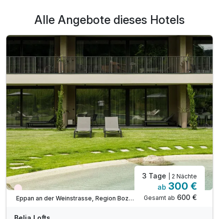
Alle Angebote dieses Hotels
Ausstattung
Für 8 Tage
1.143,00 €
p.P. ab
LOFT SUPERIOR BALCONY
2 Erwachsene und 1 Kind
3 Tage
| 2 Nächte
300 €
ab
Nur noch Restplätze
600 €
Gesamt ab
Eppan an der Weinstrasse, Region Bozen
Belia Lofts