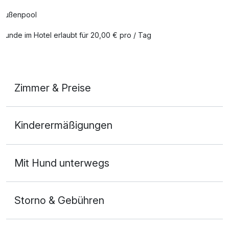
Außenpool
Hunde im Hotel erlaubt für 20,00 € pro / Tag
Auch vegetarische Speisen
kostenfreie Leihfahrräder
Zimmer & Preise
Kostenloses W-LAN
LOFT BALCONY
Mit Hotelbar
Kinderermäßigungen
2 Erwachsene und 1 Kind
Mit Hund unterwegs
Storno & Gebühren