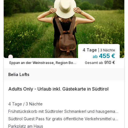
4 Tage
| 3 Nächte
455 €
ab
Nur noch Restplätze
910 €
Gesamt ab
Eppan an der Weinstrasse, Region Bozen
Belia Lofts
Adults Only - Urlaub inkl. Gästekarte in Südtirol
4 Tage / 3 Nächte
Frühstückskorb mit Südtiroler Schmankerl und hausgemachten Köstlichkeiten, von Brot über Käse, Wurst und Joghurt ist alles dabei
Südtirol Guest Pass für gratis öffentliche Verkehrsmittel und viele andere Vergünstigungen
Parkplatz am Haus