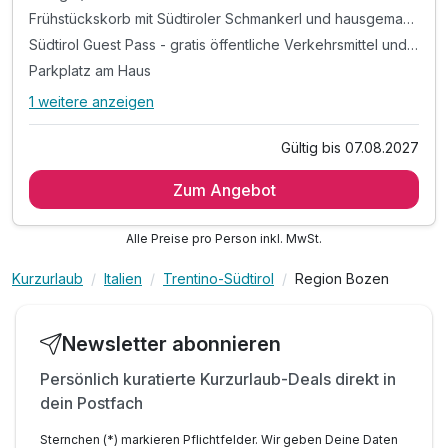
Frühstückskorb mit Südtiroler Schmankerl und hausgemachten Köstlichkeiten, von Brot über Käse, Wurst und Joghurt ist alles dabei
Südtirol Guest Pass - gratis öffentliche Verkehrsmittel und andere tolle Vergünstigungen
Parkplatz am Haus
1 weitere anzeigen
Alle Inklusivleistungen
5 enthalten
Gültig bis 07.08.2027
7 Tage / 6 Nächte
Zum Angebot
Frühstückskorb mit Südtiroler Schmankerl und
hausgemachten Köstlichkeiten, von Brot über Käse, Wurst
und Joghurt ist alles dabei
Alle Preise pro Person inkl. MwSt.
Südtirol Guest Pass - gratis öffentliche Verkehrsmittel und
Kurzurlaub
Italien
Trentino-Südtirol
Region Bozen
andere tolle Vergünstigungen
Parkplatz am Haus
gratis WLAN
Newsletter abonnieren
Persönlich kuratierte Kurzurlaub-Deals direkt in
dein Postfach
Sternchen (*) markieren Pflichtfelder. Wir geben Deine Daten