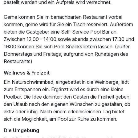
bestellt werden und ein Aufpreis wird verrechnet.
Gerne können Sie im benachbarten Restaurant vorbei
kommen, gerne wird für Sie ein Tisch reserviert. Außerdem
bieten die Gastgeber eine Self-Service Pool Bar an.
Zwischen 12:00 - 14:00 sowie abends zwischen 17:30 und
19:00 können Sie sich Pool Snacks liefern lassen. (außer
Donnerstags und Freitags, aufgrund von Ruhetagen des
Ausstattung
Restaurants)
Wellness & Freizeit
Für 8 Tage
941,00 €
p.P. ab
Ein Naturschwimmbad, eingebettet in die Weinberge, lädt
zum Entspannen ein. Ergänzt wird es durch eine kleine
Poolbar. Die Idee dahinter: den Gästen die Freiheit geben,
den Urlaub nach den eigenen Wünschen zu gestalten, ob
aktiv oder ruhig. Nach einem erlebnisreichen Tag bietet
LOFT PENTHOUSE
sich die Möglichkeit, am Pool zur Ruhe zu kommen.
2 Erwachsene und 1 Kind
Die Umgebung