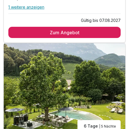
1 weitere anzeigen
Alle Inklusivleistungen
5 enthalten
Gültig bis 07.08.2027
4 Tage / 3 Nächte
Zum Angebot
Frühstückskorb mit Südtiroler Schmankerl und
hausgemachten Köstlichkeiten, von Brot über Käse, Wurst
und Joghurt ist alles dabei
Südtirol Guest Pass für gratis öffentliche Verkehrsmittel und
viele andere Vergünstigungen
Parkplatz am Haus
gratis WLAN
6 Tage
| 5 Nächte