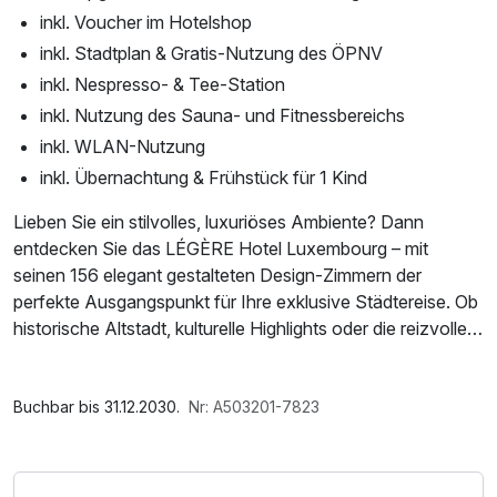
inkl. Voucher im Hotelshop
inkl. Stadtplan & Gratis-Nutzung des ÖPNV
inkl. Nespresso- & Tee-Station
inkl. Nutzung des Sauna- und Fitnessbereichs
inkl. WLAN-Nutzung
inkl. Übernachtung & Frühstück für 1 Kind
Lieben Sie ein stilvolles, luxuriöses Ambiente? Dann
entdecken Sie das LÉGÈRE Hotel Luxembourg – mit
seinen 156 elegant gestalteten Design-Zimmern der
perfekte Ausgangspunkt für Ihre exklusive Städtereise. Ob
historische Altstadt, kulturelle Highlights oder die reizvolle
Natur Luxemburgs: Die kleine, aber facettenreiche
Metropole begeistert mit Vielfalt und Charme.
Im Angebot enthalten
1 Flasche Mineralwasser, Saunabenutzung, Nutzung des
Buchbar bis 31.12.2030.
Nr: A503201-7823
Ihr Domizil für die Kurzreise überzeugt mit erstklassigem
Fitnessbereichs, Nutzung des Wellnessbereichs, W-LAN
Service und einem besonderen Extra: Freuen Sie sich auf
Nutzung / Internetnutzung, kostenfreie Nutzung öffentl.
ein Upgrade in die nächsthöhere Zimmerkategorie, das
Nahverkehr, Late Check Out, ganztägige Nutzung