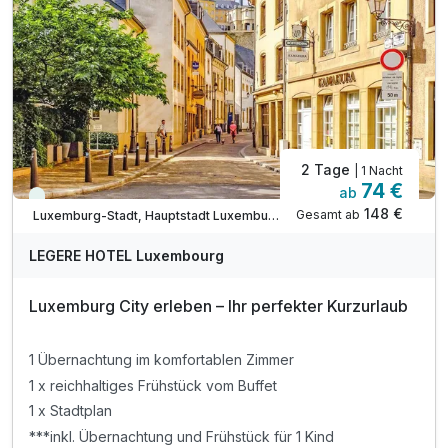
inkl. Außenparkplatz am Hotel nach Verfügbarkeit
inkl. Übernachtung & Frühstück für 1 Kind
2 Tage
| 1 Nacht
74 €
ab
Immer verfügbar
148 €
Gesamt ab
Luxemburg-Stadt, Hauptstadt Luxemburg
LEGERE HOTEL Luxembourg
Luxemburg City erleben – Ihr perfekter Kurzurlaub
1 Übernachtung im komfortablen Zimmer
1 x reichhaltiges Frühstück vom Buffet
1 x Stadtplan
***inkl. Übernachtung und Frühstück für 1 Kind