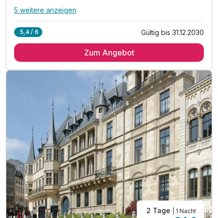
5 weitere anzeigen
Alle Inklusivleistungen
9 enthalten
Gültig bis 31.12.2030
5,4 / 6
1 Übernachtung im komfortablen Zimmer
Zum Angebot
1 x reichhaltiges Frühstück vom Buffet
1 x Stadtplan
***inkl. Übernachtung und Frühstück für 1 Kind
inkl. Nutzung aller öffentlichen Verkehrsmittel
inkl. Voucher im Hotelshop
inkl. Nutzung des Sauna- und Fitnessbereichs
inkl. Außenparkplatz am Hotel nach Verfügbarkeit
inkl. WLAN Nutzung
2 Tage
| 1 Nacht