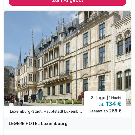
1 x reichhaltiges Frühstück vom Buffet
1 x romantisches Abendessen exkl. Getränke
inkl. romantisch dekoriertes Zimmer
inkl. Nutzung des Sauna- und Fitnessbereichs
inkl. Voucher im Hotelshop
inkl. WLAN Nutzung
inkl. Außenparkplatz am Hotel nach Verfügbarkeit
inkl. Nutzung aller öffentlichen Verkehrsmittel
2 Tage
| 1 Nacht
134 €
ab
Immer verfügbar
268 €
Gesamt ab
Luxemburg-Stadt, Hauptstadt Luxemburg
LEGERE HOTEL Luxembourg