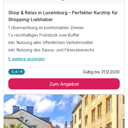
Für 3 Tage
154,00 €
p.P. ab
Shop & Relax in Luxemburg – Perfekter Kurztrip für
Shopping-Liebhaber
1 Übernachtung im komfortablen Zimmer
1 x reichhaltiges Frühstück vom Buffet
Doppelzimmer zur Einzelnutzung
inkl. Nutzung aller öffentlichen Verkehrsmittel
1 Erwachsenen und 1 Kind
inkl. Nutzung des Sauna- und Fitnessbereichs
5 weitere anzeigen
Alle Inklusivleistungen
9 enthalten
Gültig bis 31.12.2030
5,4 / 6
1 Übernachtung im komfortablen Zimmer
Zum Angebot
1 x reichhaltiges Frühstück vom Buffet
inkl. Nutzung aller öffentlichen Verkehrsmittel
inkl. Nutzung des Sauna- und Fitnessbereichs
inkl. Voucher im Hotelshop
inkl. WLAN Nutzung
inkl. Stadtplan