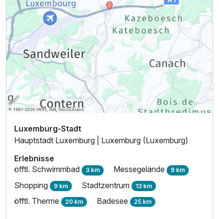
Luxemburg-Stadt
Hauptstadt Luxemburg | Luxemburg (Luxemburg)
Erlebnisse
öfftl. Schwimmbad
Messegelände
3 km
9 km
Shopping
Stadtzentrum
9 km
13 km
öfftl. Therme
Badesee
20 km
25 km