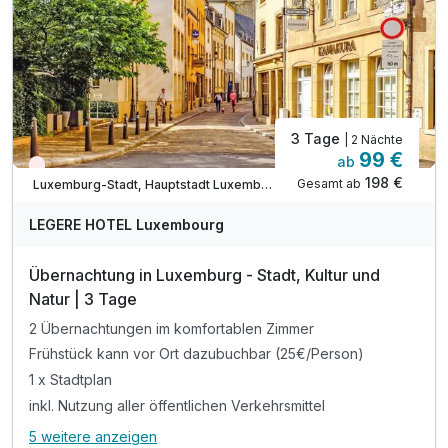
* Eintritt in das Mudam Kunstmuseum
* Weinkellerführung Remich mit Verkostung u.v.m.
3 Tage
| 2 Nächte
99 €
ab
Wieder frei ab Januar
198 €
Gesamt ab
Luxemburg-Stadt, Hauptstadt Luxemburg
LEGERE HOTEL Luxembourg
Übernachtung in Luxemburg - Stadt, Kultur und
Natur | 3 Tage
2 Übernachtungen im komfortablen Zimmer
Frühstück kann vor Ort dazubuchbar (25€/Person)
1 x Stadtplan
inkl. Nutzung aller öffentlichen Verkehrsmittel
5 weitere anzeigen
Alle Inklusivleistungen
9 enthalten