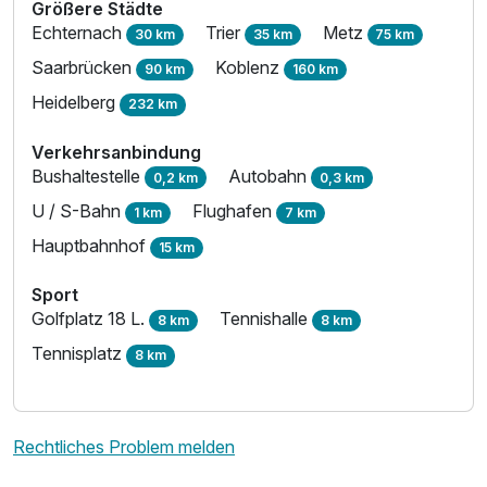
Größere Städte
Echternach
Trier
Metz
30 km
35 km
75 km
Saarbrücken
Koblenz
90 km
160 km
Heidelberg
232 km
Verkehrsanbindung
Bushaltestelle
Autobahn
0,2 km
0,3 km
U / S-Bahn
Flughafen
1 km
7 km
Hauptbahnhof
15 km
Sport
Golfplatz 18 L.
Tennishalle
8 km
8 km
Tennisplatz
8 km
Rechtliches Problem melden