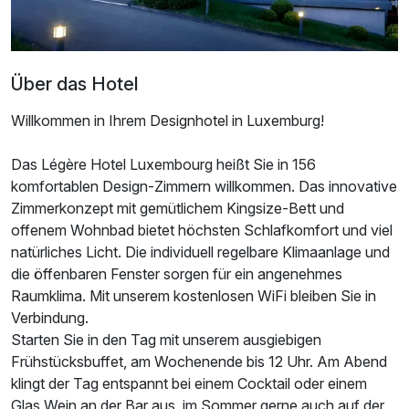
Ausstattung
Über das Hotel
Zusatznächte
Willkommen in Ihrem Designhotel in Luxemburg!
Das Légère Hotel Luxembourg heißt Sie in 156
Für 3 Tage
139,00 €
p.P. ab
komfortablen Design-Zimmern willkommen. Das innovative
Zimmerkonzept mit gemütlichem Kingsize-Bett und
offenem Wohnbad bietet höchsten Schlafkomfort und viel
natürliches Licht. Die individuell regelbare Klimaanlage und
die öffenbaren Fenster sorgen für ein angenehmes
Doppelzimmer Premium
Raumklima. Mit unserem kostenlosen WiFi bleiben Sie in
2 Erwachsene und 1 Kind
Verbindung.
Starten Sie in den Tag mit unserem ausgiebigen
Frühstücksbuffet, am Wochenende bis 12 Uhr. Am Abend
klingt der Tag entspannt bei einem Cocktail oder einem
Glas Wein an der Bar aus, im Sommer gerne auch auf der