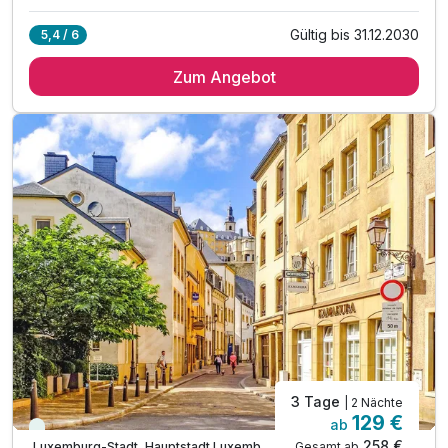
Gültig bis 31.12.2030
5,4 / 6
2 Übernachtungen im komfortablen Zimmer
Zum Angebot
Frühstück kann vor Ort dazubuchbar (25€/Person)
1 x Stadtplan
inkl. Nutzung aller öffentlichen Verkehrsmittel
inkl. Voucher im Hotelshop
inkl. Nutzung des Sauna- und Fitnessbereichs
inkl. Außenparkplatz am Hotel nach Verfügbarkeit
inkl. WLAN Nutzung
Kinder von 0-6,99 Jahren kostenfrei im Elternbett
3 Tage
| 2 Nächte
129 €
ab
Immer verfügbar
258 €
Gesamt ab
Luxemburg-Stadt, Hauptstadt Luxemburg