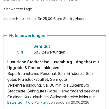
Gut bewertete Lage
Hunde im Hotel erlaubt für 25,00 € pro Stück / Nacht
Auch vegetarische Speisen
Hotelbewertungen
Fitnessgeräte stehen bereit
Sehr gut
Kostenloses W-LAN
5,4
583 Bewertungen
Zimmerservice verfügbar
Luxuriöse Städtereise Luxemburg - Angebot mit
Mit Hotelbar
Upgrade & Parken inklusive
Superfreundliches Personal. Sehr hilfsbereit. Sehr
gutes Frühstücksbuffet. Sehr gute
Verkehrsanbindung. Ca. 30 min. bis Luxemburg
Stadtmitte. Sehr gutes Hotel. Hervorragend geeignet
für einen Kurzurlaub. Im Wellnessbereich leider nur
zwei Liegen, ansonsten sehr sauberer Saunabereich.
Bewertet mit 6,0 Punkten
von Bodo am 20.06.2026