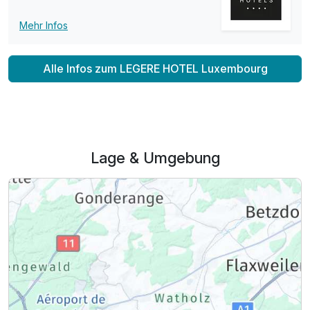
Zusatznächte
Mehr Infos
Für 3 Tage
174,00 €
p.P. ab
Alle Infos zum LEGERE HOTEL Luxembourg
Lage & Umgebung
Doppelzimmer Superior
2 Erwachsene