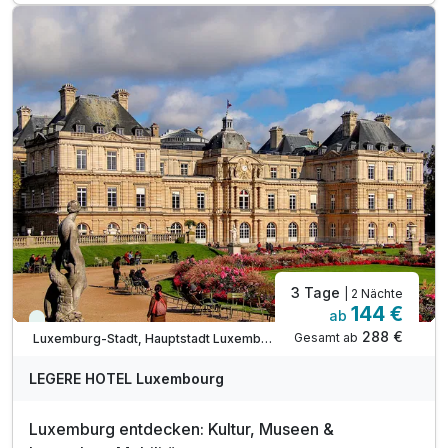
inkl. Nutzung des Sauna- und Fitnessbereichs
inkl. Voucher im Hotelshop
inkl. WLAN Nutzung
inkl. Stadtplan
inkl. Außenparkplatz am Hotel nach Verfügbarkeit
3 Tage
| 2 Nächte
144 €
ab
Immer verfügbar
288 €
Gesamt ab
Luxemburg-Stadt, Hauptstadt Luxemburg
LEGERE HOTEL Luxembourg
Luxemburg entdecken: Kultur, Museen &