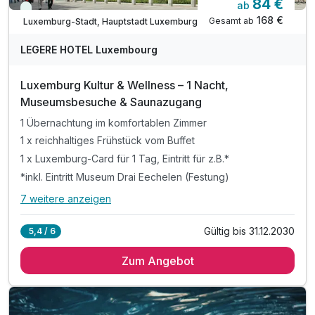
84 €
ab
Immer verfügbar
Ausstattung
168 €
Gesamt ab
Luxemburg-Stadt, Hauptstadt Luxemburg
LEGERE HOTEL Luxembourg
Zusatznächte
Luxemburg Kultur & Wellness – 1 Nacht,
Für 3 Tage
239,00 €
p.P. ab
Museumsbesuche & Saunazugang
1 Übernachtung im komfortablen Zimmer
1 x reichhaltiges Frühstück vom Buffet
1 x Luxemburg-Card für 1 Tag, Eintritt für z.B.*
*inkl. Eintritt Museum Drai Eechelen (Festung)
7 weitere anzeigen
Alle Inklusivleistungen
11 enthalten
Gültig bis 31.12.2030
5,4 / 6
1 Übernachtung im komfortablen Zimmer
Zum Angebot
1 x reichhaltiges Frühstück vom Buffet
1 x Luxemburg-Card für 1 Tag, Eintritt für z.B.*
*inkl. Eintritt Museum Drai Eechelen (Festung)