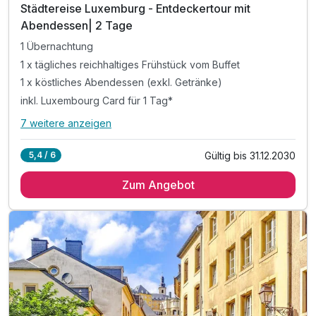
Städtereise Luxemburg - Entdeckertour mit
Abendessen| 2 Tage
1 Übernachtung
1 x tägliches reichhaltiges Frühstück vom Buffet
1 x köstliches Abendessen (exkl. Getränke)
inkl. Luxembourg Card für 1 Tag*
7 weitere anzeigen
Alle Inklusivleistungen
11 enthalten
Gültig bis 31.12.2030
5,4 / 6
1 Übernachtung
Zum Angebot
1 x tägliches reichhaltiges Frühstück vom Buffet
1 x köstliches Abendessen (exkl. Getränke)
inkl. Luxembourg Card für 1 Tag*
inkl. Nutzung des Sauna- und Fitnessbereichs
inkl. Voucher im Hotelshop
* inkl. Nutzung aller öffentlichen Verkehrsmittel
* gratis Eintritt in über 90 Sehenswürdigkeit z.B.
* Besuch der Kasematten