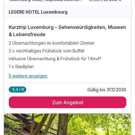
LEGERE HOTEL Luxembourg
Kurztrip Luxemburg – Sehenswürdigkeiten, Museen
& Lebensfreude
2 Übernachtungen im komfortablen Zimmer
2 x reichhaltiges Frühstück vom Buffet
inklusive Übernachtung & Frühstück für 1 Kind*
1 x Stadtplan
5 weitere anzeigen
Alle Inklusivleistungen
9 enthalten
Gültig bis 31.12.2030
5,4 / 6
2 Übernachtungen im komfortablen Zimmer
Zum Angebot
2 x reichhaltiges Frühstück vom Buffet
inklusive Übernachtung & Frühstück für 1 Kind*
1 x Stadtplan
inkl. Nutzung aller öffentlichen Verkehrsmittel
inkl. Voucher im Hotelshop