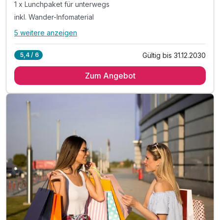
1 x Lunchpaket für unterwegs
inkl. Wander-Infomaterial
5 weitere anzeigen
Alle Inklusivleistungen
9 enthalten
Gültig bis 31.12.2030
5,4 / 6
2 Übernachtungen
Zum Angebot
2 x reichhaltiges Frühstück vom Buffet
1 x Lunchpaket für unterwegs
inkl. Wander-Infomaterial
inkl. Voucher im Hotelshop
inkl. Nutzung des Sauna- und Fitnessbereichs
inkl. WLAN Nutzung
inkl. Außenparkplatz am Hotel nach Verfügbarkeit
inkl. Nutzung aller öffentlichen Verkehrsmittel