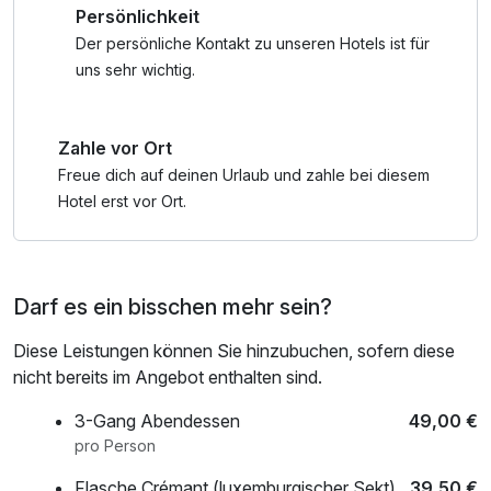
Persönlichkeit
Ihrem Aufenthalt zusätzlichen Komfort verleiht. Auf 25, 37
Wellnessbereich nach check out
oder 53 m² erwarten Sie ein großzügiges King-Size-Bett
Der persönliche Kontakt zu unseren Hotels ist für
sowie ein offen gestaltetes Design-Badezimmer mit
uns sehr wichtig.
Regenschauer-Dusche – ideal für erholsame Momente.
Zahle vor Ort
Kulinarisch verwöhnt Sie das faces Lounge & Restaurant
mit einer exquisiten, französisch inspirierten Küche.
Freue dich auf deinen Urlaub und zahle bei diesem
Hotel erst vor Ort.
Zum stilvollen Ausklang des Tages lädt die Hotelbar ein:
Lassen Sie sich von der hohen Kunst der Cocktails
begeistern und genießen Sie einen Drink in elegantem
Darf es ein bisschen mehr sein?
Ambiente.
Diese Leistungen können Sie hinzubuchen, sofern diese
Familienfreundlich: *Kinder im Alter von 0–6,99 Jahren
nicht bereits im Angebot enthalten sind.
übernachten kostenfrei im Bett der Eltern und werden vom
LÉGÈRE HOTEL Luxemburg zum frühstück eingeladen.
3-Gang Abendessen
49,00 €
pro Person
Flasche Crémant (luxemburgischer Sekt)
39,50 €