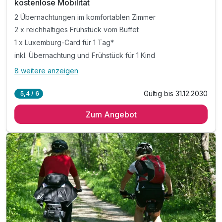
kostenlose Mobilität
2 Übernachtungen im komfortablen Zimmer
2 x reichhaltiges Frühstück vom Buffet
1 x Luxemburg-Card für 1 Tag*
inkl. Übernachtung und Frühstück für 1 Kind
8 weitere anzeigen
Alle Inklusivleistungen
12 enthalten
Gültig bis 31.12.2030
5,4 / 6
2 Übernachtungen im komfortablen Zimmer
Zum Angebot
2 x reichhaltiges Frühstück vom Buffet
1 x Luxemburg-Card für 1 Tag*
inkl. Übernachtung und Frühstück für 1 Kind
*inkl. Eintritt Museum Drai Eechelen (Festung)
*inkl. Eintritt MUDAM und viele weitere Museen
*inkl. Nutzung des Sauna- und Fitnessbereichs
*inkl. Eintritt: Kunst- und Naturkundemuseum
inkl. Voucher im Hotelshop
inkl. WLAN Nutzung