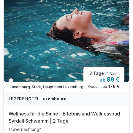
*inkl. Eintritt MUDAM und viele weitere Museen
*inkl. Nutzung des Sauna- und Fitnessbereichs
*inkl. Eintritt: Kunst- und Naturkundemuseum
inkl. Voucher im Hotelshop
inkl. WLAN Nutzung
inkl. Außenparkplatz am Hotel nach Verfügbarkeit
inkl. Nutzung aller öffentlichen Verkehrsmittel
2 Tage
| 1 Nacht
89 €
ab
Verfügbar bis Dezember
178 €
Gesamt ab
Luxemburg-Stadt, Hauptstadt Luxemburg
LEGERE HOTEL Luxembourg
Wellness für die Sinne - Erlebnis und Wellnessbad
Syrdall Schwemm | 2 Tage
1 Übernachtung*