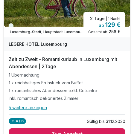
2 Tage
| 1 Nacht
129 €
ab
Immer verfügbar
258 €
Gesamt ab
Luxemburg-Stadt, Hauptstadt Luxemburg
LEGERE HOTEL Luxembourg
Zeit zu Zweit - Romantikurlaub in Luxemburg mit
Abendessen | 2Tage
1 Übernachtung
1 x reichhaltiges Frühstück vom Buffet
1 x romantisches Abendessen exkl. Getränke
inkl. romantisch dekoriertes Zimmer
5 weitere anzeigen
Alle Inklusivleistungen
9 enthalten
Gültig bis 31.12.2030
5,4 / 6
1 Übernachtung
Zum Angebot