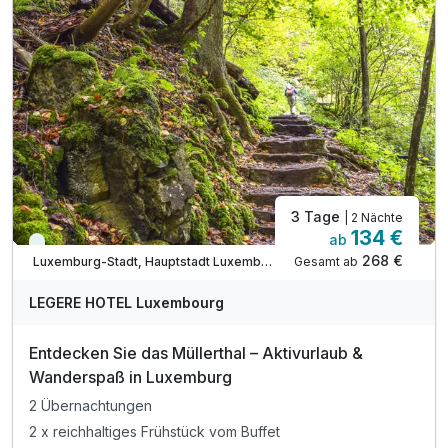
inkl. Nutzung des Sauna- und Fitnessbereichs
inkl. Außenparkplatz am Hotel nach Verfügbarkeit
inkl. WLAN Nutzung
3 Tage
| 2 Nächte
134 €
ab
Immer verfügbar
268 €
Gesamt ab
Luxemburg-Stadt, Hauptstadt Luxemburg
LEGERE HOTEL Luxembourg
Entdecken Sie das Müllerthal – Aktivurlaub &
Wanderspaß in Luxemburg
2 Übernachtungen
2 x reichhaltiges Frühstück vom Buffet