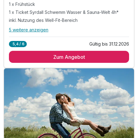
1 x Frühstück
1 x Ticket Syrdall Schwemm Wasser & Sauna-Welt 4h*
inkl. Nutzung des Well-Fit-Bereich
5 weitere anzeigen
Alle Inklusivleistungen
9 enthalten
Gültig bis 31.12.2026
5,4 / 6
1 Übernachtung*
Zum Angebot
1 x Frühstück
1 x Ticket Syrdall Schwemm Wasser & Sauna-Welt 4h*
inkl. Nutzung des Well-Fit-Bereich
inkl. Bademantelnutzung während des Aufenthalts
inkl. Voucher im Hotelshop
inkl. WLAN Nutzung
inkl. Nutzung aller öffentlichen Verkehrsmittel
inkl. Außenparkplatz am Hotel nach Verfügbarkeit