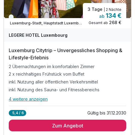
3 Tage
| 2 Nächte
134 €
ab
Immer verfügbar
268 €
Gesamt ab
Luxemburg-Stadt, Hauptstadt Luxemburg
LEGERE HOTEL Luxembourg
Luxemburg Citytrip – Unvergessliches Shopping &
Lifestyle-Erlebnis
2 Übernachtungen im komfortablen Zimmer
2 x reichhaltiges Frühstück vom Buffet
inkl. Nutzung aller öffentlichen Verkehrsmittel
inkl. Nutzung des Sauna- und Fitnessbereichs
4 weitere anzeigen
Alle Inklusivleistungen
8 enthalten
Gültig bis 31.12.2030
5,4 / 6
2 Übernachtungen im komfortablen Zimmer
Zum Angebot
2 x reichhaltiges Frühstück vom Buffet
inkl. Nutzung aller öffentlichen Verkehrsmittel