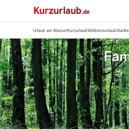
Urlaub am Wasser
Kurzurlaub
Wellnessurlaub
Städte
Fam