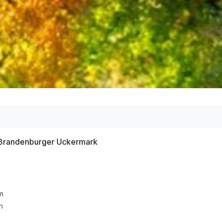
 Brandenburger Uckermark
m
n