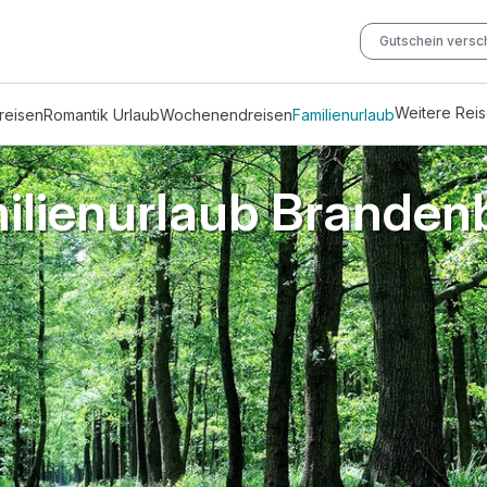
Gutschein vers
Weitere Rei
reisen
Romantik Urlaub
Wochenendreisen
Familienurlaub
ilienurlaub Branden