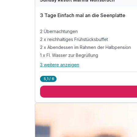
3 Tage Einfach mal an die Seenplatte
2 Übernachtungen
2 x reichhaltiges Frühstücksbuffet
2 x Abendessen im Rahmen der Halbpension
1 x Fl. Wasser zur Begrüßung
3 weitere anzeigen
Alle Inklusivleistungen
7 enthalten
5,1 / 6
2 Übernachtungen
2 x reichhaltiges Frühstücksbuffet
2 x Abendessen im Rahmen der Halbpension
1 x Fl. Wasser zur Begrüßung
inkl. Eintritt in die Erlebnis-Wasserwelt Kaskaden
inkl. Indoorspielplatz & Kinderbetreuung
inkl. WLAN