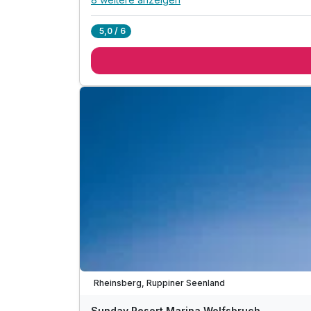
Alle Inklusivleistungen
12 enthalten
5,0 / 6
1 Übernachtung
1 x Frühstücksbuffet mit Waffel- und Eierstation
inkl. YOKI AHORN Kinderwelt mit Kinderprogram
inkl. Nutzung des Innen-Pools und Kinderbecke
inkl. Aquafitness für Frühaufsteher
inkl. Fitnessraum mit Kursprogramm, z. B. Pilates
inkl. Fußballplatz, Basketball und Beachvolleybal
inkl. Kletterseilgarten für Kinder, Boccia
inkl. Animationsprogramm und Abendentertainm
inkl. YOKI AHORN Kinderbuffet
Wieder frei ab September
inkl. hoteleigenes Kino für Klein und Groß
inkl. Wii-Lounge, Tischtennis
Rheinsberg, Ruppiner Seenland
Sunday Resort Marina Wolfsbruch