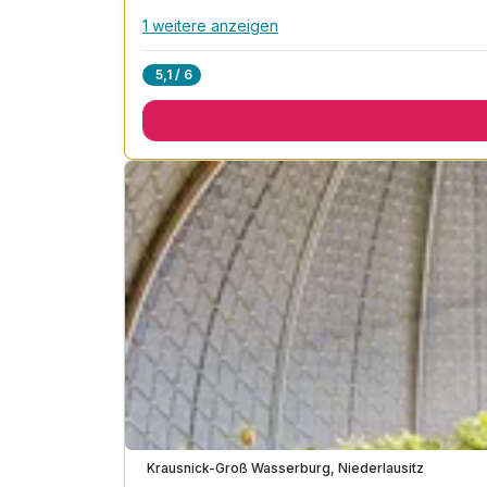
1 weitere anzeigen
Alle Inklusivleistungen
5 enthalten
5,1 / 6
2 Übernachtungen
2 x reichhaltiges Frühstücksbüffet
1 x Abendessen am Anreisetag*
1 x Flasche Wasser zur Anreise
inkl. Nutzung Wellnessbereich
Immer verfügbar
Krausnick-Groß Wasserburg, Niederlausitz