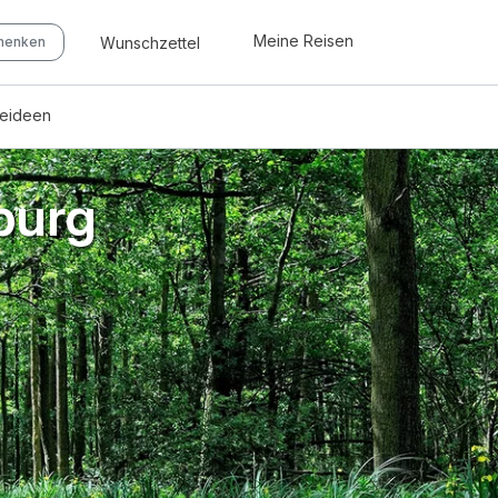
Meine Reisen
Wunschzettel
chenken
seideen
burg