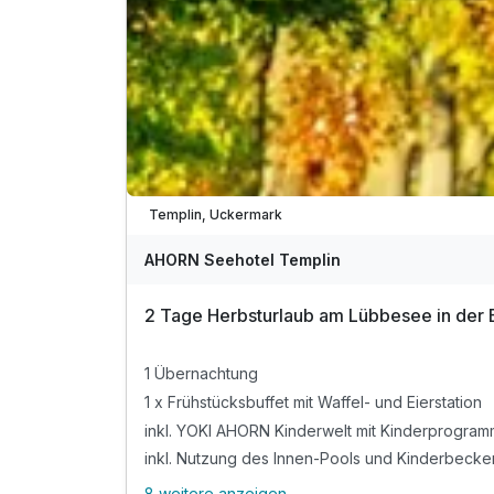
inkl. Tropino Kinderclub
inkl. Nutzung des Gäste W-LAN
inkl. kostenloser Shuttlebus
vom Bahnhof Brand Tropical Islands und zurück
Teilweise ausgelastet
Templin, Uckermark
AHORN Seehotel Templin
2 Tage Herbsturlaub am Lübbesee in der
1 Übernachtung
1 x Frühstücksbuffet mit Waffel- und Eierstation
inkl. YOKI AHORN Kinderwelt mit Kinderprogram
inkl. Nutzung des Innen-Pools und Kinderbecke
8 weitere anzeigen