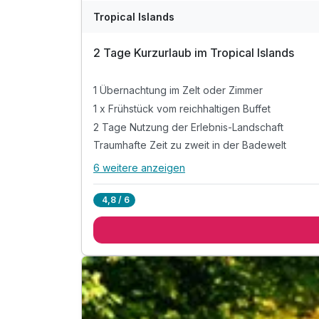
Tropical Islands
2 Tage Kurzurlaub im Tropical Islands
1 Übernachtung im Zelt oder Zimmer
1 x Frühstück vom reichhaltigen Buffet
2 Tage Nutzung der Erlebnis-Landschaft
Traumhafte Zeit zu zweit in der Badewelt
6 weitere anzeigen
Alle Inklusivleistungen
10 enthalten
4,8 / 6
1 Übernachtung im Zelt oder Zimmer
1 x Frühstück vom reichhaltigen Buffet
2 Tage Nutzung der Erlebnis-Landschaft
Traumhafte Zeit zu zweit in der Badewelt
inkl. Eintritt in den Außenbereich "Amazonia"
inkl. Wasserrutschen-Turm