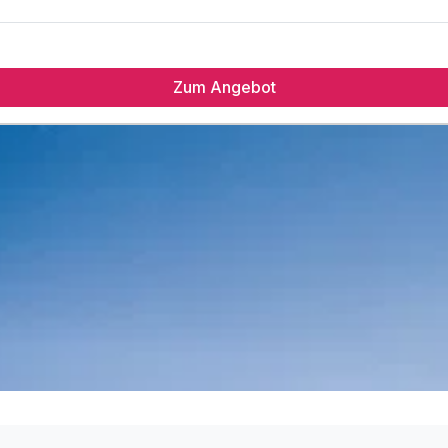
Zum Angebot
m
n
l
ent