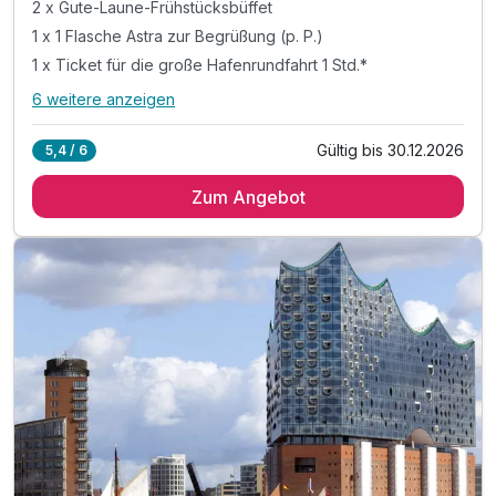
2 x Gute-Laune-Frühstücksbüffet
1 x 1 Flasche Astra zur Begrüßung (p. P.)
1 x Ticket für die große Hafenrundfahrt 1 Std.*
6 weitere anzeigen
Alle Inklusivleistungen
10 enthalten
Gültig bis 30.12.2026
5,4 / 6
2 Übernachtungen im Doppelzimmer
Zum Angebot
2 x Gute-Laune-Frühstücksbüffet
1 x 1 Flasche Astra zur Begrüßung (p. P.)
1 x Ticket für die große Hafenrundfahrt 1 Std.*
1 Gutschein für 10% Rabatt auf Speisen & Getränke
inkl. Smart TV mit Streaming Funktion
inkl. Stadtplan für Entdeckertouren & Sightseeing
inkl. Nutzung unseres alsterSPA
inkl. Bademantel während des Aufenthaltes
inkl. Nutzung W-Lan