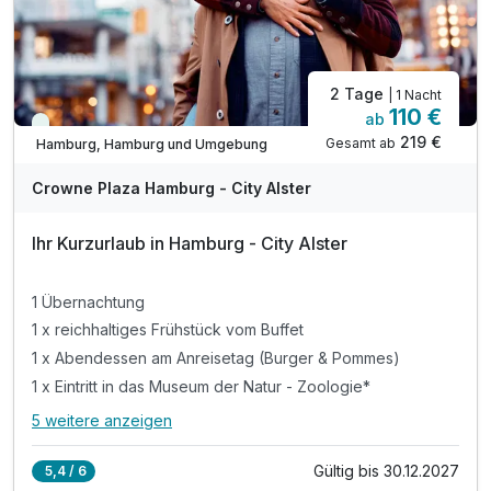
2 Tage
| 1 Nacht
110 €
ab
Viele Termine frei
219 €
Gesamt ab
Hamburg, Hamburg und Umgebung
A
WAR
Crowne Plaza Hamburg - City Alster
D
202
Ihr Kurzurlaub in Hamburg - City Alster
6
1 Übernachtung
1 x reichhaltiges Frühstück vom Buffet
1 x Abendessen am Anreisetag (Burger & Pommes)
1 x Eintritt in das Museum der Natur - Zoologie*
5 weitere anzeigen
Alle Inklusivleistungen
9 enthalten
Gültig bis 30.12.2027
5,4 / 6
1 Übernachtung