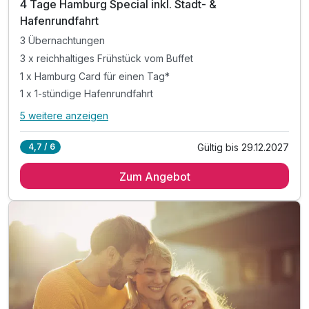
4 Tage Hamburg Special inkl. Stadt- &
Hafenrundfahrt
3 Übernachtungen
3 x reichhaltiges Frühstück vom Buffet
1 x Hamburg Card für einen Tag*
1 x 1-stündige Hafenrundfahrt
5 weitere anzeigen
Alle Inklusivleistungen
9 enthalten
Gültig bis 29.12.2027
4,7 / 6
3 Übernachtungen
Zum Angebot
3 x reichhaltiges Frühstück vom Buffet
1 x Hamburg Card für einen Tag*
1 x 1-stündige Hafenrundfahrt
1 x Hop on Hop off Stadtrundfahrt
1 x Begrüßungsgetränk
1 x Flasche Wasser zur Anreise auf dem Zimmer
inkl. Late Check Out bis 13 Uhr nach Verfügbarkeit
inkl. W-LAN Nutzung