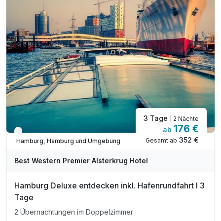
inkl. Nutzung W-LAN
Achtung! Kinderpreise in der Angebotsbeschreibung*
3 Tage
| 2 Nächte
176 €
ab
Verfügbar bis Dezember
352 €
Gesamt ab
Hamburg, Hamburg und Umgebung
Best Western Premier Alsterkrug Hotel
Hamburg Deluxe entdecken inkl. Hafenrundfahrt I 3
Tage
2 Übernachtungen im Doppelzimmer