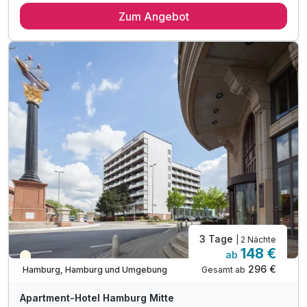
Zum Angebot
1 x reichhaltiges Frühstück vom Buffet
1 x Abendessen am Anreisetag (Burger & Pommes)
1 x Eintritt in das Museum der Natur - Zoologie*
interessant für große und kleine Kinder
1 x Flasche Wasser zur Begrüßung auf dem Zimmer
inkl. Tee- und Kaffee Zubereiter auf dem Zimmer
inkl. Nutzung des Fitnessbereiches
inkl. Nutzung W-Lan
3 Tage
| 2 Nächte
148 €
ab
Teilweise ausgelastet
296 €
Gesamt ab
Hamburg, Hamburg und Umgebung
Apartment-Hotel Hamburg Mitte