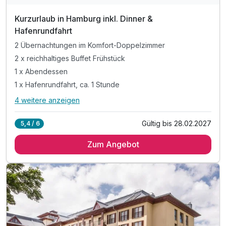
Kurzurlaub in Hamburg inkl. Dinner &
Hafenrundfahrt
2 Übernachtungen im Komfort-Doppelzimmer
2 x reichhaltiges Buffet Frühstück
1 x Abendessen
1 x Hafenrundfahrt, ca. 1 Stunde
4 weitere anzeigen
Alle Inklusivleistungen
8 enthalten
Gültig bis 28.02.2027
5,4 / 6
2 Übernachtungen im Komfort-Doppelzimmer
Zum Angebot
2 x reichhaltiges Buffet Frühstück
1 x Abendessen
1 x Hafenrundfahrt, ca. 1 Stunde
1 x Flasche Hauswein für die Zeit zu Zweit
1 x Flasche Wasser auf dem Zimmer
inkl. Hausschuhe (Slipper) für die Kinder
inkl. W-LAN Nutzung