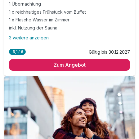
1 Übernachtung
1 x reichhaltiges Frühstück vom Buffet
1 x Flasche Wasser im Zimmer
inkl. Nutzung der Sauna
3 weitere anzeigen
Alle Inklusivleistungen
7 enthalten
Gültig bis 30.12.2027
5,1 / 6
1 Übernachtung
Zum Angebot
1 x reichhaltiges Frühstück vom Buffet
1 x Flasche Wasser im Zimmer
inkl. Nutzung der Sauna
inkl. Nutzung W-Lan
inkl. Parkplatz (nach Verfügbarkeit)
inkl. Tourismusabgabe