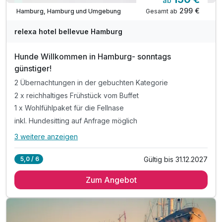
ab
Viele Termine frei
299 €
Gesamt ab
Hamburg, Hamburg und Umgebung
relexa hotel bellevue Hamburg
Hunde Willkommen in Hamburg- sonntags
günstiger!
2 Übernachtungen in der gebuchten Kategorie
2 x reichhaltiges Frühstück vom Buffet
1 x Wohlfühlpaket für die Fellnase
inkl. Hundesitting auf Anfrage möglich
3 weitere anzeigen
Alle Inklusivleistungen
7 enthalten
Gültig bis 31.12.2027
5,0 / 6
2 Übernachtungen in der gebuchten Kategorie
Zum Angebot
2 x reichhaltiges Frühstück vom Buffet
1 x Wohlfühlpaket für die Fellnase
inkl. Hundesitting auf Anfrage möglich
inkl. Auslaufmöglichkeiten im Grünen