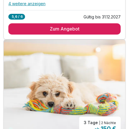
4 weitere anzeigen
Alle Inklusivleistungen
8 enthalten
Gültig bis 31.12.2027
5,6 / 6
2 Übernachtungen
Zum Angebot
2 x reichhaltiges Frühstück vom Buffet
inkl. 1 Flasche Mineralwasser im Zimmer
inkl. Kaffee/Tee Zubereitung im Zimmer
inkl. 10% Discount auf F&B Leistungen
inkl. Nutzung W-LAN
inkl. 20% Rabatt auf Eintrittskarten
für Tierpark und Tropenaquarium Hagenbeck
3 Tage
| 2 Nächte
150 €