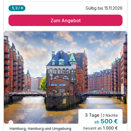
Gültig bis 15.11.2026
5,3 / 6
2 Übernachtungen
Zum Angebot
2 x reichhaltiges Frühstück vom Buffet
1 x Eintritt für das Miniaturwunderland
inkl. Late Check out bis 14.00 Uhr
inkl. W-LAN Nutzung im Hotel & Zimmer
inkl. Kinder bis 5 Jahren kostenfrei
3 Tage
| 2 Nächte
500 €
ab
Aktuell ausgebucht
1.000 €
Gesamt ab
Hamburg, Hamburg und Umgebung