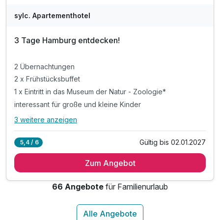
sylc. Apartementhotel
3 Tage Hamburg entdecken!
2 Übernachtungen
2 x Frühstücksbuffet
1 x Eintritt in das Museum der Natur - Zoologie*
interessant für große und kleine Kinder
3 weitere anzeigen
Alle Inklusivleistungen
7 enthalten
Gültig bis 02.01.2027
5,4 / 6
2 Übernachtungen
Zum Angebot
2 x Frühstücksbuffet
1 x Eintritt in das Museum der Natur - Zoologie*
66 Angebote
für Familienurlaub
interessant für große und kleine Kinder
inkl. Nutzung unseres Roof-Top-Gym
inkl. Kultur-und Tourismusabgabe