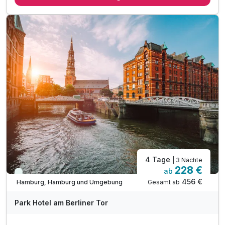
inkl. Eintritt in die PLAZA der Elbphilharmonie*
inkl. 1 Flasche Wasser auf dem Zimmer
inkl. Kaffee- und Teezubereitung im Zimmer
inkl. Informationsmaterial & Stadtplan
inkl. Kultur- und Citytax
inkl. Nutzung des Fitnessbereiches
inkl. W-Lan Nutzung
4 Tage
| 3 Nächte
228 €
ab
Immer verfügbar
456 €
Gesamt ab
Hamburg, Hamburg und Umgebung
Park Hotel am Berliner Tor