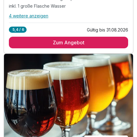
inkl. 1 große Flasche Wasser
4 weitere anzeigen
Alle Inklusivleistungen
8 enthalten
Gültig bis 31.08.2026
5,4 / 6
2 Übernachtungen
Zum Angebot
2 x reichhaltiges Frühstück vom Buffet
1 x Willkommens Getränk gern prickelnder Sekt
inkl. 1 große Flasche Wasser
inkl. Nutzung des Fitnessbereichs
inkl. Nespresso Maschine auf dem Zimmer
inkl. WLAN
* zzgl. City Tax