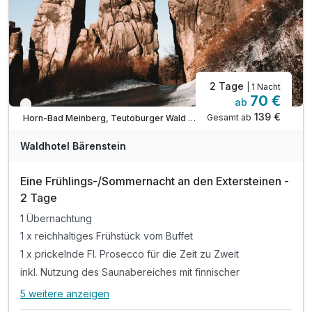
2 Tage
| 1 Nacht
70 €
ab
Nur noch bis August
139 €
Gesamt ab
Horn-Bad Meinberg, Teutoburger Wald / Ostwestfalen
Waldhotel Bärenstein
Eine Frühlings-/Sommernacht an den Extersteinen -
2 Tage
1 Übernachtung
1 x reichhaltiges Frühstück vom Buffet
1 x prickelnde Fl. Prosecco für die Zeit zu Zweit
inkl. Nutzung des Saunabereiches mit finnischer
5 weitere anzeigen
Alle Inklusivleistungen
9 enthalten