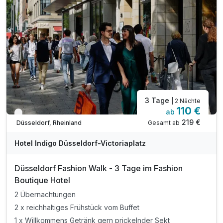
exkl. City Tax
3 Tage
| 2 Nächte
110 €
ab
Nur noch bis August
219 €
Gesamt ab
Düsseldorf, Rheinland
Hotel Indigo Düsseldorf-Victoriaplatz
Düsseldorf Fashion Walk - 3 Tage im Fashion
Boutique Hotel
2 Übernachtungen
2 x reichhaltiges Frühstück vom Buffet
1 x Willkommens Getränk gern prickelnder Sekt