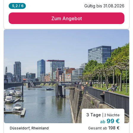
Gültig bis 31.08.2026
5,2 / 6
1 Übernachtung
Zum Angebot
1 x reichhaltiges Frühstück vom Buffet
1 x prickelnde Fl. Prosecco für die Zeit zu Zweit
inkl. Nutzung des Saunabereiches mit finnischer
Sauna, Dampfbad, Sanarium, Schwimmbad & Fitnessr.
inkl. Leihbademantel und Slipper
inkl. 1 Flasche Mineralwasser auf dem Zimmer
inkl. Parkplatz
inkl. W-LAN
3 Tage
| 2 Nächte
99 €
ab
198 €
Gesamt ab
Düsseldorf, Rheinland