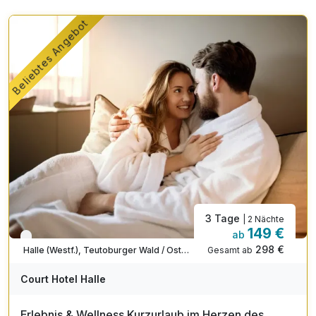
Beliebtes Angebot
3 Tage
| 2 Nächte
149 €
ab
Verfügbar bis Dezember
298 €
Gesamt ab
Halle (Westf.), Teutoburger Wald / Ostwestfalen
Court Hotel Halle
Erlebnis & Wellness Kurzurlaub im Herzen des