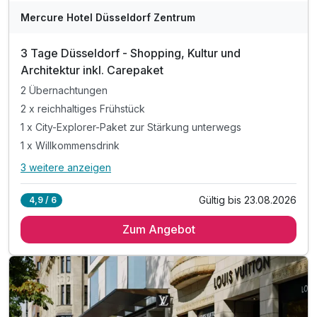
Mercure Hotel Düsseldorf Zentrum
3 Tage Düsseldorf - Shopping, Kultur und
Architektur inkl. Carepaket
2 Übernachtungen
2 x reichhaltiges Frühstück
1 x City-Explorer-Paket zur Stärkung unterwegs
1 x Willkommensdrink
3 weitere anzeigen
Alle Inklusivleistungen
7 enthalten
Gültig bis 23.08.2026
4,9 / 6
2 Übernachtungen
Zum Angebot
2 x reichhaltiges Frühstück
1 x City-Explorer-Paket zur Stärkung unterwegs
1 x Willkommensdrink
1 x Stadtplan
inkl. WLAN