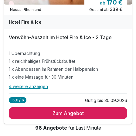
170 €
ab
Nur noch Restplätze
339 €
Gesamt ab
Neuss, Rheinland
Hotel Fire & Ice
Verwöhn-Auszeit im Hotel Fire & Ice - 2 Tage
1 Übernachtung
1 x reichhaltiges Frühstücksbuffet
1 x Abendessen im Rahmen der Halbpension
1 x eine Massage für 30 Minuten
4 weitere anzeigen
Alle Inklusivleistungen
8 enthalten
Gültig bis 30.09.2026
5,6 / 6
1 Übernachtung
Zum Angebot
1 x reichhaltiges Frühstücksbuffet
1 x Abendessen im Rahmen der Halbpension
96 Angebote
für Last Minute
1 x eine Massage für 30 Minuten