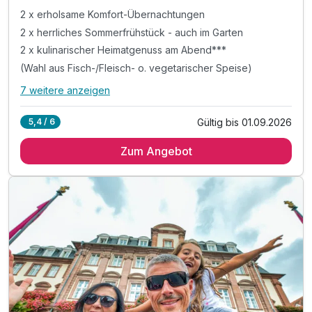
2 x erholsame Komfort-Übernachtungen
2 x herrliches Sommerfrühstück - auch im Garten
2 x kulinarischer Heimatgenuss am Abend***
(Wahl aus Fisch-/Fleisch- o. vegetarischer Speise)
7 weitere anzeigen
Alle Inklusivleistungen
11 enthalten
Gültig bis 01.09.2026
5,4 / 6
2 x erholsame Komfort-Übernachtungen
Zum Angebot
2 x herrliches Sommerfrühstück - auch im Garten
2 x kulinarischer Heimatgenuss am Abend***
(Wahl aus Fisch-/Fleisch- o. vegetarischer Speise)
inkl. Mineralwasser und Apfel auf Ihrem Zimmer
inkl. Kartenmaterial und Insiderinfos
inkl. Erholung in unserer Dach-Oase
mit Dampfbad und Sauna
inkl. WLAN
Sichere Abstellmöglichkeit für Ihr (E-)Bike