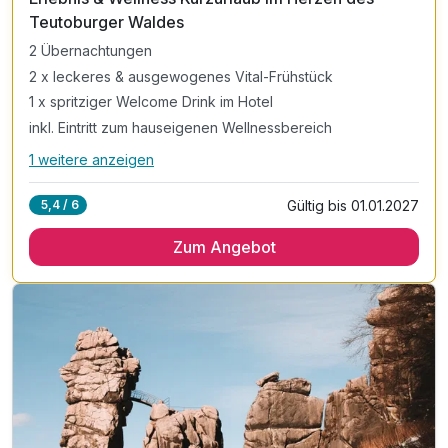
Teutoburger Waldes
2 Übernachtungen
2 x leckeres & ausgewogenes Vital-Frühstück
1 x spritziger Welcome Drink im Hotel
inkl. Eintritt zum hauseigenen Wellnessbereich
1 weitere anzeigen
Alle Inklusivleistungen
5 enthalten
Gültig bis 01.01.2027
5,4 / 6
2 Übernachtungen
Zum Angebot
2 x leckeres & ausgewogenes Vital-Frühstück
1 x spritziger Welcome Drink im Hotel
inkl. Eintritt zum hauseigenen Wellnessbereich
mit Indoorpool & Saunalandschaft