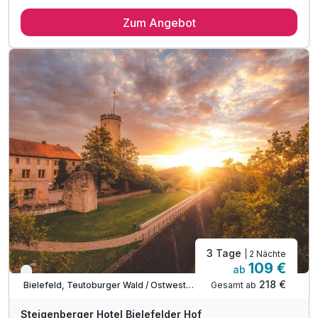
2 Übernachtungen
Zum Angebot
2 x reichhaltiges Frühstück vom Buffet
1 x Nutzung Köln Card (24h) mit div. Vorteilen*
* Freie Fahrt im ÖPNV in Köln
* Vergünstigter Eintritt in viele Museen der Stadt
* bis zu 50 % Rabatt bei vielen Stadtführungen
* 15% Rabatt für Familienbesuche im Kölner Zoo
1 x Pocket-Guide mit praktischen Listen und Tipps
inkl. Kaffee-, Teezubereiter im Zimmer
inkl. WLAN
Nach Buchung erhalten Sie vom Hotel einen Pay-Link
Zahlungseingang bis spätestens 7 Tage vor Anreise
3 Tage
| 2 Nächte
109 €
ab
Nur noch bis August
218 €
Gesamt ab
Bielefeld, Teutoburger Wald / Ostwestfalen
Steigenberger Hotel Bielefelder Hof