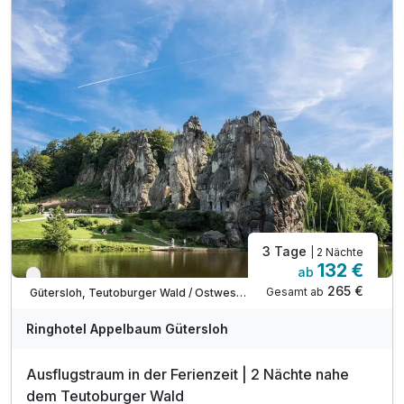
1 x Vesperplatte zur Bierverkostung
1x 3-Gang-Menü am 2. Abend
1 x Landskron Geschenk
inkl Wlan
inkl. Parken am Hotel
3 Tage
| 2 Nächte
132 €
ab
Nur noch bis August
265 €
Gesamt ab
Gütersloh, Teutoburger Wald / Ostwestfalen
Ringhotel Appelbaum Gütersloh
Ausflugstraum in der Ferienzeit | 2 Nächte nahe
dem Teutoburger Wald