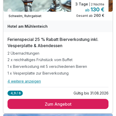
3 Tage
| 2 Nächte
130 €
ab
Nur noch bis August
260 €
Gesamt ab
Schwelm, Ruhrgebiet
Hotel am Mühlenteich
Ferienspecial 25 % Rabatt Bierverkostung inkl.
Vesperplatte & Abendessen
2 Übernachtungen
2 x reichhaltiges Frühstück vom Buffet
1 x Bierverkostung mit 5 verschiedenen Bieren
1 x Vesperplatte zur Bierverkostung
4 weitere anzeigen
Alle Inklusivleistungen
8 enthalten
Gültig bis 31.08.2026
4,9 / 6
2 Übernachtungen
Zum Angebot
2 x reichhaltiges Frühstück vom Buffet
1 x Bierverkostung mit 5 verschiedenen Bieren