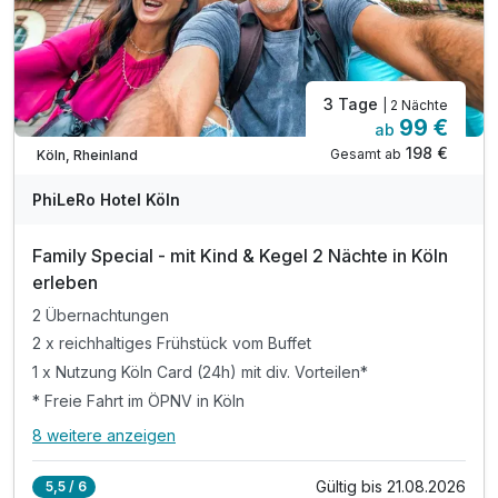
Zirbenwasser in Wellnessbereich und Lobby gratis
3 Tage
| 2 Nächte
99 €
ab
198 €
Gesamt ab
Köln, Rheinland
PhiLeRo Hotel Köln
Family Special - mit Kind & Kegel 2 Nächte in Köln
erleben
2 Übernachtungen
2 x reichhaltiges Frühstück vom Buffet
1 x Nutzung Köln Card (24h) mit div. Vorteilen*
* Freie Fahrt im ÖPNV in Köln
8 weitere anzeigen
Alle Inklusivleistungen
12 enthalten
Gültig bis 21.08.2026
5,5 / 6