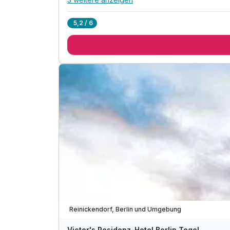
Alle Inklusivleistungen
7 enthalten
5,2 / 6
2 Übernachtungen
2 x Frühstück
inkl. Aktivstunden in unserem Fitnessbereich
inkl. Erholungszeit in unserer Sauna
inkl. Parkplatz
inkl. Citytax
inkl. W-Lan
Verfügbar bis Dezember
Reinickendorf, Berlin und Umgebung
Victor's Residenz-Hotel Berlin Tegel