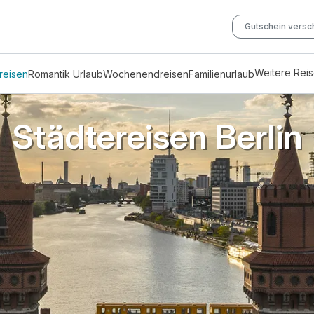
Gutschein vers
Weitere Rei
reisen
Romantik Urlaub
Wochenendreisen
Familienurlaub
Städtereisen Berlin