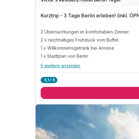
Kurztrip - 3 Tage Berlin erleben! (inkl. ÖP
2 Übernachtungen im komfortablen Zimmer
2 x reichhaltiges Frühstück vom Buffet
1 x Willkommensgetränk bei Anreise
1 x Stadtplan von Berlin
5 weitere anzeigen
Alle Inklusivleistungen
9 enthalten
5,1 / 6
2 Übernachtungen im komfortablen Zimmer
2 x reichhaltiges Frühstück vom Buffet
1 x Willkommensgetränk bei Anreise
1 x Stadtplan von Berlin
1 x Flasche Mineralwasser auf dem Zimmer
inkl. ÖPNV - Ticket für 24 Stunden
inkl. garantierter Spätabreise bis 12 Uhr