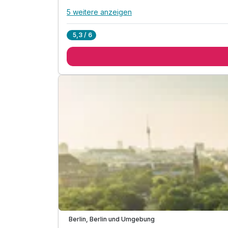
5 weitere anzeigen
Alle Inklusivleistungen
9 enthalten
5,3 / 6
1 Übernachtung
1 x großes Frühstücksbuffet
1 x Stadtplan für Berlin-Highlights
inkl. Entspannen im mediterranen Wellnessberei
inkl. Nutzung der finnischen und römischen Sau
inkl. Nutzung der Regenwald-Aromadusche
inkl. Infomaterial über Sehenswürdigkeiten
inkl. Bademantel, Saunatuch, Slipper im DZ Del
inkl. W-LAN
Teilweise ausgelastet
Berlin, Berlin und Umgebung