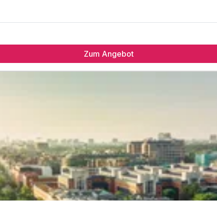
Zum Angebot
ch
na
uxe