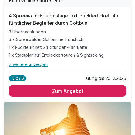
Hotel Willmersdorfer Hof
4 Spreewald-Erlebnistage inkl. Pücklerticket- ihr
fürstlicher Begleiter durch Cottbus
3 Übernachtungen
3 x Spreewälder Schlemmerfrühstück
1 x Pücklerticket: 24-Stunden-Fahrkarte
1 x Stadtplan für Entdeckertouren & Sightseeing
7 weitere anzeigen
Alle Inklusivleistungen
11 enthalten
Gültig bis 20.12.2026
5,2 / 6
3 Übernachtungen
Zum Angebot
3 x Spreewälder Schlemmerfrühstück
1 x Pücklerticket: 24-Stunden-Fahrkarte
1 x Stadtplan für Entdeckertouren & Sightseeing
inkl. Ermäßigungen für touristische Highlights*
inkl. Nutzung von Bus und Straßenbahn in Cottbus*
inkl. Rabatt auf Eintritt in den Spreeauenpark*