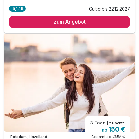
Gültig bis 22.12.2027
5,1 / 6
2 Übernachtungen
Zum Angebot
2 x reichhaltiges Frühstücksbuffet
2 x Abendessen im Rahmen der Halbpension
1 x Fl. Wasser zur Begrüßung
inkl. Eintritt in die Erlebnis-Wasserwelt Kaskaden
inkl. Indoorspielplatz & Kinderbetreuung
inkl. WLAN
3 Tage
| 2 Nächte
150 €
ab
299 €
Gesamt ab
Potsdam, Havelland