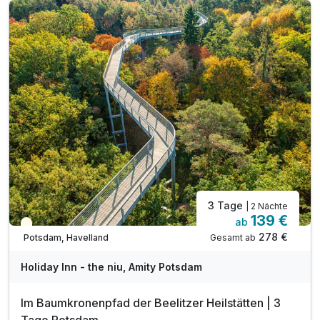
inkl. Nutzung des Wellnessbereichs
inkl. Tee- / Kaffeekocher im Zimmer
inkl. Highspeed Wi-Fi
3 Tage
| 2 Nächte
139 €
ab
Teilweise ausgelastet
278 €
Gesamt ab
Potsdam, Havelland
Holiday Inn - the niu, Amity Potsdam
Im Baumkronenpfad der Beelitzer Heilstätten | 3
Tage Potsdam