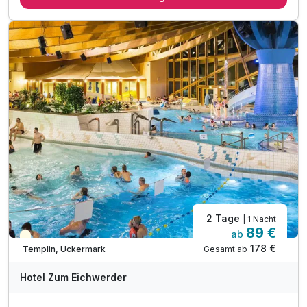
1 x Abendessen im Rahmen unserer Halbpension
1 x Flasche Mineralwasser
inkl. WLAN-Nutzung
2 Tage
| 1 Nacht
89 €
ab
Teilweise ausgelastet
178 €
Gesamt ab
Templin, Uckermark
Hotel Zum Eichwerder