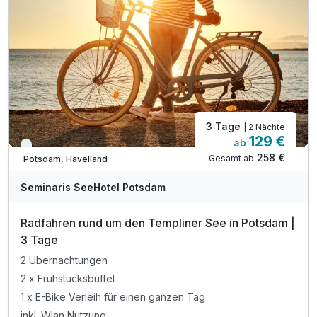
inkl. Rabatt für Eintritt ins Schloss Branitz*
inkl. Rabatt auf Eintritt in den Tierpark Cottbus*
inkl. Parkplatz direkt am Hotel
inkl. WLAN-Nutzung
3 Tage
| 2 Nächte
129 €
ab
Viele Termine frei
258 €
Gesamt ab
Potsdam, Havelland
Seminaris SeeHotel Potsdam
Radfahren rund um den Templiner See in Potsdam |
3 Tage
2 Übernachtungen
2 x Frühstücksbuffet
1 x E-Bike Verleih für einen ganzen Tag
inkl. Wlan Nutzung