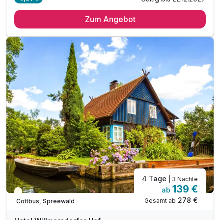
3 Übernachtungen
Zum Angebot
3 x reichhaltiges Frühstück vom Buffet
inkl. Nutzung von Schwimmbad & Sauna
inkl. Leihbademantel & Saunatücher
inkl. WLAN Nutzung
4 Tage
| 3 Nächte
139 €
ab
Teilweise ausgelastet
278 €
Gesamt ab
Cottbus, Spreewald