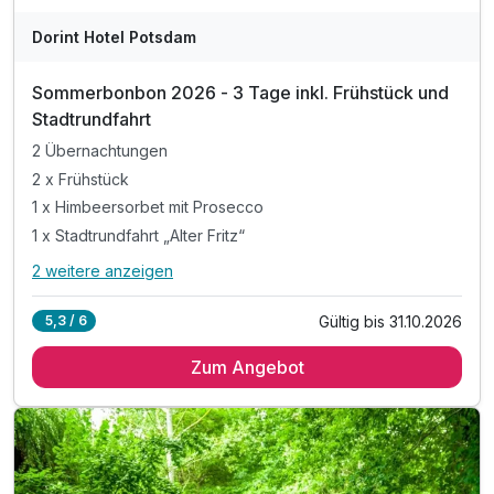
Dorint Hotel Potsdam
Sommerbonbon 2026 - 3 Tage inkl. Frühstück und
Stadtrundfahrt
2 Übernachtungen
2 x Frühstück
1 x Himbeersorbet mit Prosecco
1 x Stadtrundfahrt „Alter Fritz“
2 weitere anzeigen
Alle Inklusivleistungen
6 enthalten
Gültig bis 31.10.2026
5,3 / 6
2 Übernachtungen
Zum Angebot
2 x Frühstück
1 x Himbeersorbet mit Prosecco
1 x Stadtrundfahrt „Alter Fritz“
inkl. Eintritt Aqua-Spa-Bereiches Pool & Sauna
inkl. WLAN-Nutzung