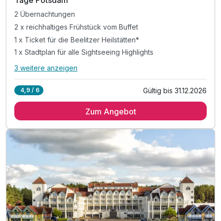
2 Übernachtungen
2 x reichhaltiges Frühstück vom Buffet
1 x Ticket für die Beelitzer Heilstätten*
1 x Stadtplan für alle Sightseeing Highlights
3 weitere anzeigen
Alle Inklusivleistungen
7 enthalten
Gültig bis 31.12.2026
4,9 / 6
2 Übernachtungen
Zum Angebot
2 x reichhaltiges Frühstück vom Buffet
1 x Ticket für die Beelitzer Heilstätten*
1 x Stadtplan für alle Sightseeing Highlights
inkl. Nutzung der Gesellschaftsspiele in der Lobby
inkl. TV mit eigener Mediathek im Zimmer
inkl. Highspeed-WLAN