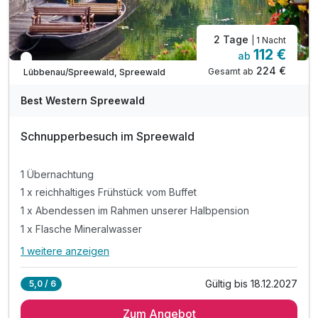
2 Tage
| 1 Nacht
112 €
ab
In 1 Woche wieder frei
224 €
Gesamt ab
Lübbenau/Spreewald, Spreewald
Best Western Spreewald
Schnupperbesuch im Spreewald
1 Übernachtung
1 x reichhaltiges Frühstück vom Buffet
1 x Abendessen im Rahmen unserer Halbpension
1 x Flasche Mineralwasser
1 weitere anzeigen
Alle Inklusivleistungen
5 enthalten
Gültig bis 18.12.2027
5,0 / 6
1 Übernachtung
Zum Angebot
1 x reichhaltiges Frühstück vom Buffet