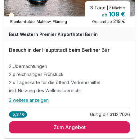
3 Tage
| 2 Nächte
109 €
ab
Teilweise ausgelastet
218 €
Gesamt ab
Blankenfelde-Mahlow, Fläming
Best Western Premier Airporthotel Berlin
Besuch in der Hauptstadt beim Berliner Bär
2 Übernachtungen
2 x reichhaltiges Frühstück
2 x Tageskarte für die öffentl. Verkehrsmittel
inkl. Nutzung des Wellnessbereichs
2 weitere anzeigen
Alle Inklusivleistungen
6 enthalten
Gültig bis 31.12.2026
5,3 / 6
2 Übernachtungen
Zum Angebot
2 x reichhaltiges Frühstück
2 x Tageskarte für die öffentl. Verkehrsmittel