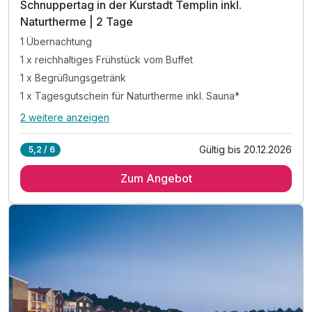
Schnuppertag in der Kurstadt Templin inkl.
Naturtherme | 2 Tage
1 Übernachtung
1 x reichhaltiges Frühstück vom Buffet
1 x Begrüßungsgetränk
1 x Tagesgutschein für Naturtherme inkl. Sauna*
2 weitere anzeigen
Alle Inklusivleistungen
6 enthalten
Gültig bis 20.12.2026
5,2 / 6
1 Übernachtung
Zum Angebot
1 x reichhaltiges Frühstück vom Buffet
1 x Begrüßungsgetränk
1 x Tagesgutschein für Naturtherme inkl. Sauna*
inkl. kostenfreier Parkplatz
inkl. W-LAN