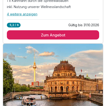
1 x Kahnfahrt durch die Spreewaldauen
inkl. Nutzung unserer Wellnesslandschaft
4 weitere anzeigen
Alle Inklusivleistungen
8 enthalten
Gültig bis 31.10.2026
5,2 / 6
2 Übernachtungen
Zum Angebot
2 x reichhaltiges Frühstück vom Buffet
1 x Kahnfahrt durch die Spreewaldauen
inkl. Nutzung unserer Wellnesslandschaft
inkl. Pool mit Blick über die Stadt & Saunanutzung
inkl. Nutzung des Fitnessbereiches
inkl. Parkplatz am Hotel
inkl. Wlan Nutzung