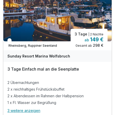
3 Tage
| 2 Nächte
149 €
ab
In 1 Woche wieder frei
298 €
Gesamt ab
Rheinsberg, Ruppiner Seenland
Sunday Resort Marina Wolfsbruch
3 Tage Einfach mal an die Seenplatte
2 Übernachtungen
2 x reichhaltiges Frühstücksbuffet
2 x Abendessen im Rahmen der Halbpension
1 x Fl. Wasser zur Begrüßung
3 weitere anzeigen
Alle Inklusivleistungen
7 enthalten