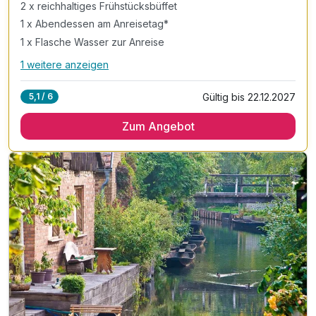
2 x reichhaltiges Frühstücksbüffet
1 x Abendessen am Anreisetag*
1 x Flasche Wasser zur Anreise
1 weitere anzeigen
Alle Inklusivleistungen
5 enthalten
Gültig bis 22.12.2027
5,1 / 6
2 Übernachtungen
Zum Angebot
2 x reichhaltiges Frühstücksbüffet
1 x Abendessen am Anreisetag*
1 x Flasche Wasser zur Anreise
inkl. Nutzung Wellnessbereich