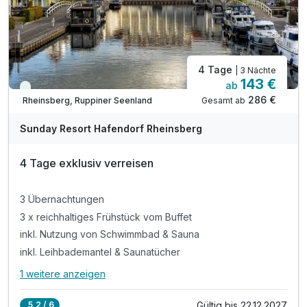
4 Tage
| 3 Nächte
143 €
ab
Viele Termine frei
286 €
Gesamt ab
Rheinsberg, Ruppiner Seenland
Sunday Resort Hafendorf Rheinsberg
4 Tage exklusiv verreisen
3 Übernachtungen
3 x reichhaltiges Frühstück vom Buffet
inkl. Nutzung von Schwimmbad & Sauna
inkl. Leihbademantel & Saunatücher
1 weitere anzeigen
Alle Inklusivleistungen
5 enthalten
Gültig bis 22.12.2027
5,2 / 6