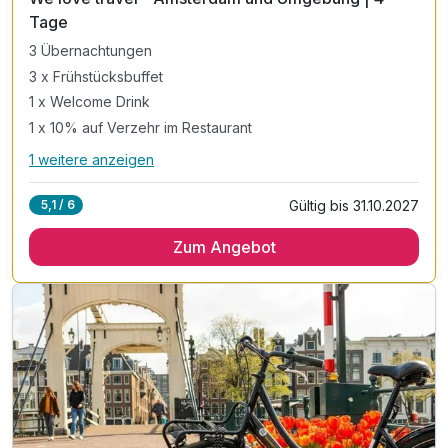
6
Tage
3 Übernachtungen
3 x Frühstücksbuffet
1 x Welcome Drink
1 x 10% auf Verzehr im Restaurant
1 weitere anzeigen
Alle Inklusivleistungen
5 enthalten
Gültig bis 31.10.2027
5,1 / 6
3 Übernachtungen
Zum Angebot
3 x Frühstücksbuffet
1 x Welcome Drink
1 x 10% auf Verzehr im Restaurant
inkl. Kaffee und Teezubereitung im Zimmer