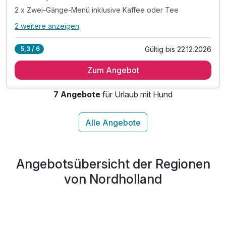
2 x Zwei-Gänge-Menü inklusive Kaffee oder Tee
2 weitere anzeigen
Alle Inklusivleistungen
6 enthalten
Gültig bis 22.12.2026
5,3 / 6
2 Übernachtungen
Zum Angebot
2 x reichhaltiges Frühstück vom Buffet
2 x Lunchpaket
7 Angebote
für Urlaub mit Hund
2 x Zwei-Gänge-Menü inklusive Kaffee oder Tee
2 x Leihfahrrad
inkl. WLAN Nutzung im Hotel
Angebotsübersicht der Regionen
von Nordholland