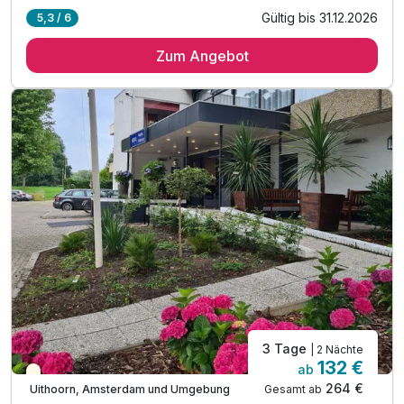
Gültig bis 31.12.2026
5,3 / 6
1 Übernachtung
Zum Angebot
1 x reichhaltiges Frühstück
inkl. Nutzung des Wellnessbereichs
inkl. Nutzung des Fitnessbereichs
1 x Welcome Drink
inkl. Stadtplan
inkl. WLAN Nutzung im Hotel
3 Tage
| 2 Nächte
132 €
ab
Teilweise ausgelastet
264 €
Gesamt ab
Uithoorn, Amsterdam und Umgebung