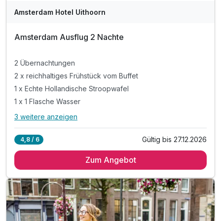
Amsterdam Hotel Uithoorn
Amsterdam Ausflug 2 Nachte
2 Übernachtungen
2 x reichhaltiges Frühstück vom Buffet
1 x Echte Hollandische Stroopwafel
1 x 1 Flasche Wasser
3 weitere anzeigen
Alle Inklusivleistungen
7 enthalten
Gültig bis 27.12.2026
4,8 / 6
2 Übernachtungen
Zum Angebot
2 x reichhaltiges Frühstück vom Buffet
1 x Echte Hollandische Stroopwafel
1 x 1 Flasche Wasser
inkl. Stadtplan Amsterdam
inkl. W-LAN Nutzung / Internetnutzung