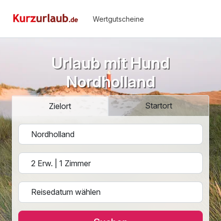
Wertgutscheine
Urlaub mit Hund
Nordholland
Startort
Zielort