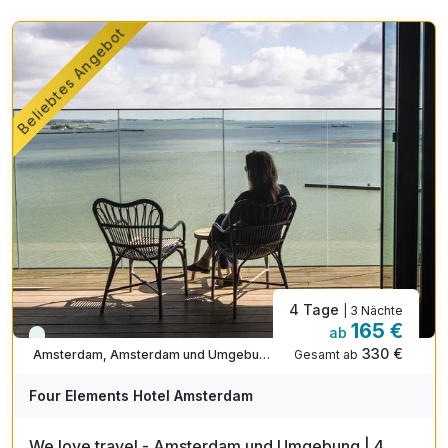
Beliebtes Angebot
4 Tage
| 3 Nächte
165 €
ab
Viele Termine frei
330 €
Gesamt ab
Amsterdam, Amsterdam und Umgebung
A
WAR
Four Elements Hotel Amsterdam
D
202
We love travel - Amsterdam und Umgebung | 4