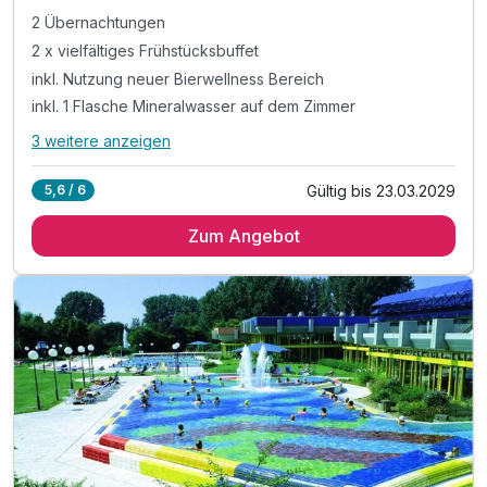
2 Übernachtungen
2 x vielfältiges Frühstücksbuffet
inkl. Nutzung neuer Bierwellness Bereich
inkl. 1 Flasche Mineralwasser auf dem Zimmer
3 weitere anzeigen
Alle Inklusivleistungen
7 enthalten
Gültig bis 23.03.2029
5,6 / 6
2 Übernachtungen
Zum Angebot
2 x vielfältiges Frühstücksbuffet
inkl. Nutzung neuer Bierwellness Bereich
inkl. 1 Flasche Mineralwasser auf dem Zimmer
inkl. Kaffee / Tee auf dem Zimmer
inkl. Coffee to go
inkl. WLAN