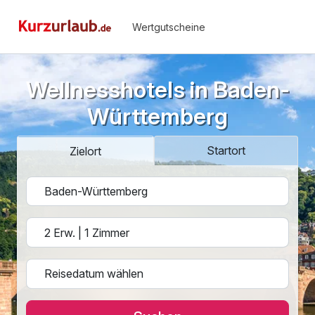
Wertgutscheine
Wellnesshotels in Baden-
Württemberg
Startort
Zielort