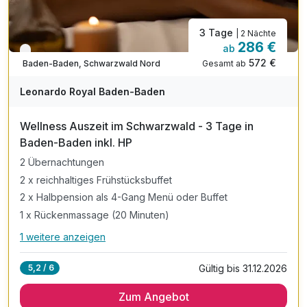
3 Tage
| 2 Nächte
286 €
ab
Verfügbar bis Dezember
572 €
Gesamt ab
Baden-Baden, Schwarzwald Nord
A
WAR
Leonardo Royal Baden-Baden
D
202
Wellness Auszeit im Schwarzwald - 3 Tage in
6
Baden-Baden inkl. HP
2 Übernachtungen
2 x reichhaltiges Frühstücksbuffet
2 x Halbpension als 4-Gang Menü oder Buffet
1 x Rückenmassage (20 Minuten)
1 weitere anzeigen
Alle Inklusivleistungen
5 enthalten
Gültig bis 31.12.2026
5,2 / 6
2 Übernachtungen
Zum Angebot
2 x reichhaltiges Frühstücksbuffet