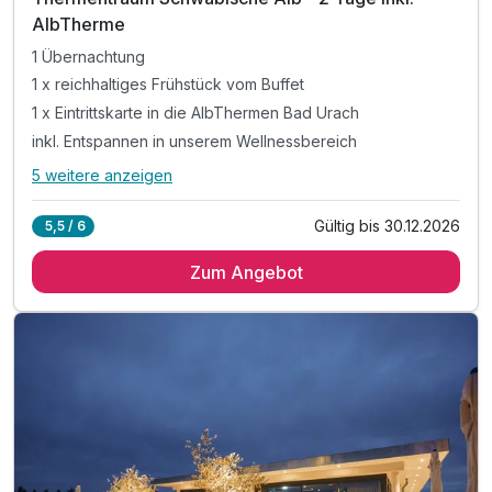
AlbTherme
1 Übernachtung
1 x reichhaltiges Frühstück vom Buffet
1 x Eintrittskarte in die AlbThermen Bad Urach
inkl. Entspannen in unserem Wellnessbereich
5 weitere anzeigen
Alle Inklusivleistungen
9 enthalten
Gültig bis 30.12.2026
5,5 / 6
1 Übernachtung
Zum Angebot
1 x reichhaltiges Frühstück vom Buffet
1 x Eintrittskarte in die AlbThermen Bad Urach
inkl. Entspannen in unserem Wellnessbereich
inkl. kuscheliger Leih-Bademantel & Saunatuch
inkl. Auspowern in unserem Fitnessstudio
inkl. Nutzung des ÖPNV in der ganzen Region
inkl. Parkplatz
inkl. WLAN