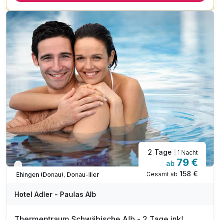
2 x Halbpension als 4-Gang Menü oder Buffet
1 x Rückenmassage (20 Minuten)
1 x Begrüßungsgetränk in der Hotelbar
2 Tage
| 1 Nacht
79 €
ab
Verfügbar bis Dezember
158 €
Gesamt ab
Ehingen (Donau), Donau-Iller
Hotel Adler - Paulas Alb
Thermentraum Schwäbische Alb - 2 Tage inkl.