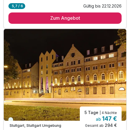
Gültig bis 22.12.2026
5,7 / 6
1 Übernachtung im großzügigen +30m² Hotelzimmer
Zum Angebot
1 x Reichhaltiges Frühstück: gesund und regional
inkl. Zugang zur Vita Classica Therme exkl. Sauna
inkl. Bademantelgang vom Hotel zur Therme
inkl. drei Außen- & 6 Innenpools in der Therme
Inkl. Entspannen im Nouri SPA auf 1.500 m²
inkl. Saunanutzung im Hotel (3 Saunen)
Inkl. Wellnesstasche für Ihren Aufenthalt
Inkl. Nutzung ÖPNV über die KONUS Card
Inkl. WLAN
5 Tage
| 4 Nächte
147 €
ab
Viele Termine frei
294 €
Gesamt ab
Stuttgart, Stuttgart Umgebung