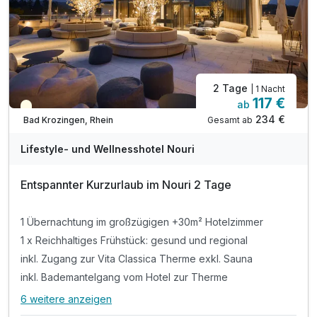
2 Tage
| 1 Nacht
117 €
ab
Teilweise ausgelastet
234 €
Gesamt ab
Bad Krozingen, Rhein
A
WAR
Lifestyle- und Wellnesshotel Nouri
D
202
Entspannter Kurzurlaub im Nouri 2 Tage
6
1 Übernachtung im großzügigen +30m² Hotelzimmer
1 x Reichhaltiges Frühstück: gesund und regional
inkl. Zugang zur Vita Classica Therme exkl. Sauna
inkl. Bademantelgang vom Hotel zur Therme
6 weitere anzeigen
Alle Inklusivleistungen
10 enthalten