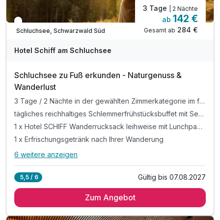
3 Tage
| 2 Nächte
142 €
ab
In 1 Woche wieder frei
284 €
Gesamt ab
Schluchsee, Schwarzwald Süd
Hotel Schiff am Schluchsee
Schluchsee zu Fuß erkunden - Naturgenuss &
Wanderlust
3 Tage / 2 Nächte in der gewählten Zimmerkategorie im familiengeführten Traditionshotel in unmittelbarer Seelage
tägliches reichhaltiges Schlemmerfrühstücksbuffet mit Sekt & Lachs
1 x Hotel SCHIFF Wanderrucksack leihweise mit Lunchpaket für Ihre Wanderung für unterwegs
1 x Erfrischungsgetränk nach Ihrer Wanderung
6 weitere anzeigen
Alle Inklusivleistungen
10 enthalten
Gültig bis 07.08.2027
5,5 / 6
3 Tage / 2 Nächte in der gewählten Zimmerkategorie im
familiengeführten Traditionshotel in unmittelbarer Seelage
Zum Angebot
tägliches reichhaltiges Schlemmerfrühstücksbuffet mit Sekt
& Lachs