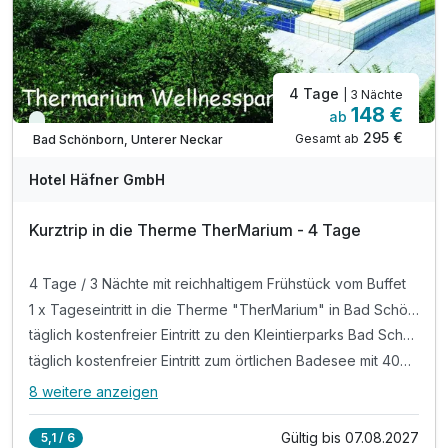
4 Tage
| 3 Nächte
148 €
ab
Immer verfügbar
295 €
Gesamt ab
Bad Schönborn, Unterer Neckar
Hotel Häfner GmbH
Kurztrip in die Therme TherMarium - 4 Tage
4 Tage / 3 Nächte mit reichhaltigem Frühstück vom Buffet
1 x Tageseintritt in die Therme "TherMarium" in Bad Schönborn, eine der größten Therme im Südwesten Deutschlands mit einer Wasserfläche von 1.400 qm und täglichem Aqua- Aktivprogramm
täglich kostenfreier Eintritt zu den Kleintierparks Bad Schönborn, Malsch, Hambrücken & Forst mit hautnahen Begegnungen mit den Tieren
täglich kostenfreier Eintritt zum örtlichen Badesee mit 400.000qm Wasserfläche, traumhaftem Sandstrand, Spielplätzen, leckeren Speisen, Cocktails an der Strandbar von Mitte Mai bis Mitte September
8 weitere anzeigen
Alle Inklusivleistungen
12 enthalten
Gültig bis 07.08.2027
5,1 / 6