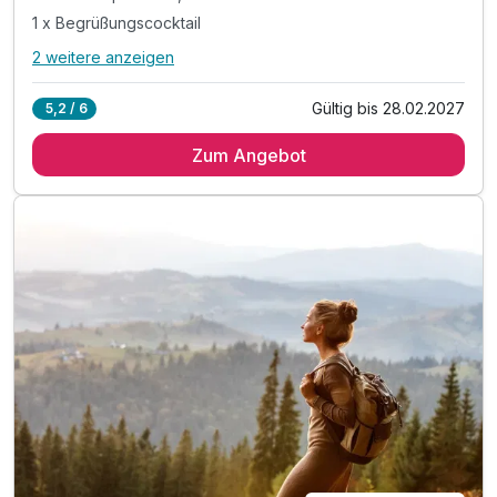
1 x Begrüßungscocktail
2 weitere anzeigen
Alle Inklusivleistungen
6 enthalten
Gültig bis 28.02.2027
5,2 / 6
2 Übernachtungen
Zum Angebot
2 x Best Western Fit-Frühstück
1 x Kaffeespezialität, Tee oder heiße Schokolade
1 x Begrüßungscocktail
inkl. Nutzung Wellnessbereich
inkl. WLAN