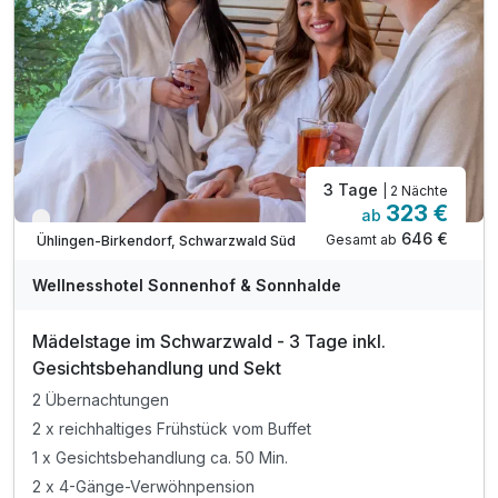
Saunalandschaft (textilfrei) mit
verschiedenen Saunen, Erlebnisdusche, Zirbenstube
und Ruhe-Insel
Saunalandschaft (mit Textil) mit Kräuter-Sauna
Dampfbad, Salzgrotte, Ruhe-Raum
3 Tage
| 2 Nächte
323 €
ab
Verfügbar bis Dezember
646 €
Gesamt ab
Ühlingen-Birkendorf, Schwarzwald Süd
Wellnesshotel Sonnenhof & Sonnhalde
Mädelstage im Schwarzwald - 3 Tage inkl.
Gesichtsbehandlung und Sekt
2 Übernachtungen
2 x reichhaltiges Frühstück vom Buffet
1 x Gesichtsbehandlung ca. 50 Min.
2 x 4-Gänge-Verwöhnpension