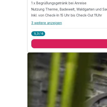
1 x Begrüßungsgetränk bei Anreise
Nutzung Therme, Badewelt, Waldgarten und Sa
Inkl. von Check-In 15 Uhr bis Check-Out 11Uhr
3 weitere anzeigen
Alle Inklusivleistungen
7 enthalten
5,3 / 6
1 Übernachtung mit reichhaltigem Frühstückbuff
1 x Begrüßungsgetränk bei Anreise
Nutzung Therme, Badewelt, Waldgarten und Sa
Inkl. von Check-In 15 Uhr bis Check-Out 11Uhr
inkl. Kuschel-Bademantel bei Anreise im Zimmer
Parkplatz nach Verfügbarkeit
inkl. WLAN
Verfügbar bis Dezember