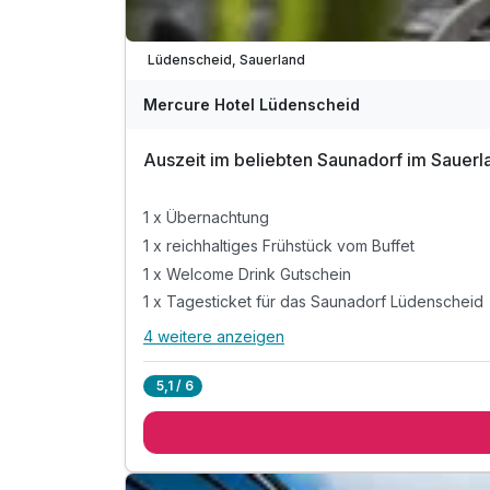
Lüdenscheid, Sauerland
Mercure Hotel Lüdenscheid
Auszeit im beliebten Saunadorf im Sauer
1 x Übernachtung
1 x reichhaltiges Frühstück vom Buffet
1 x Welcome Drink Gutschein
1 x Tagesticket für das Saunadorf Lüdenscheid
4 weitere anzeigen
Alle Inklusivleistungen
8 enthalten
5,1 / 6
1 x Übernachtung
1 x reichhaltiges Frühstück vom Buffet
1 x Welcome Drink Gutschein
1 x Tagesticket für das Saunadorf Lüdenscheid