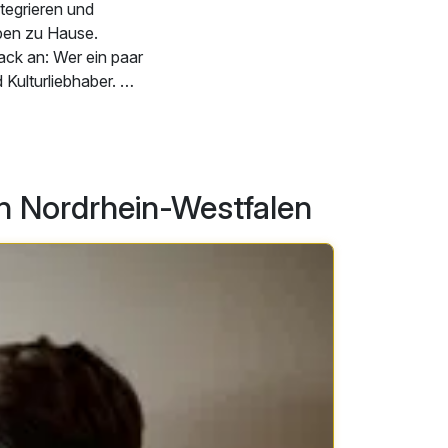
tegrieren und
ben zu Hause.
ck an: Wer ein paar
 Kulturliebhaber.
 Millionen
 angesiedelt, der
ngsmöglichkeiten. In
n Nordrhein-Westfalen
die zu sportlichen
ich auf Ihre
 ist auch für Sie