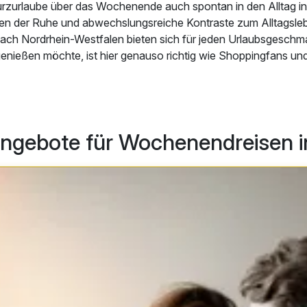
Kurzurlaube über das Wochenende auch spontan in den Alltag in
sen der Ruhe und abwechslungsreiche Kontraste zum Alltagsle
ch Nordrhein-Westfalen bieten sich für jeden Urlaubsgeschma
enießen möchte, ist hier genauso richtig wie Shoppingfans und
 ist das viertgrößte deutsche Bundesland und zugleich mit 17,8
lkerungsreichste. 29 von 80 deutschen Großstädten sind hier
Ruhr verspricht besonders vielfältige Freizeit- und Unterhaltu
Angebote für Wochenendreisen i
uerland lässt sich hingegen eine zauberhafte Natur bestaunen, 
en einlädt. Wochenendreisen nach Nordrhein-Westfalen lassen s
che individuell abstimmen – unter unseren vielen Arrangements
es dabei.