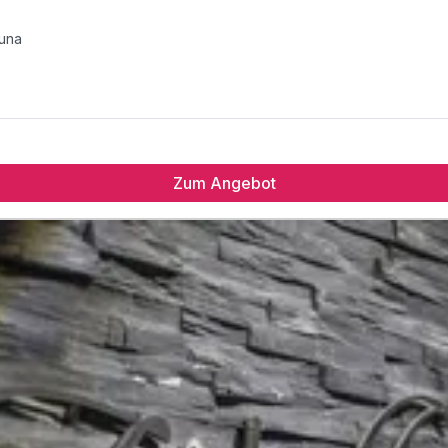
una
et
Zum Angebot
una