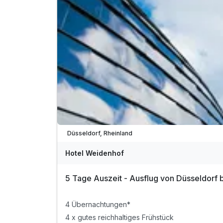
inkl. Nutzung von Sauna, Schwimmbad, Fitness
inkl. 1 Flasche Wasser bei Anreise auf dem Zim
inkl. Parkplatz
inkl. WLAN
Wieder frei ab September
Düsseldorf, Rheinland
Hotel Weidenhof
5 Tage Auszeit - Ausflug von Düsseldorf b
4 Übernachtungen*
4 x gutes reichhaltiges Frühstück