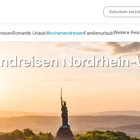
Gutschein vers
Weitere Rei
reisen
Romantik Urlaub
Wochenendreisen
Familienurlaub
dreisen Nordrhein-