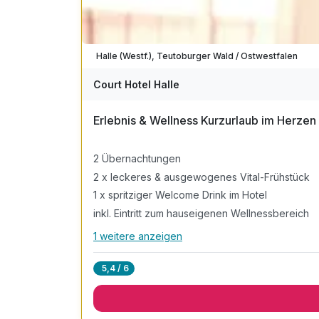
Halle (Westf.), Teutoburger Wald / Ostwestfalen
Court Hotel Halle
Erlebnis & Wellness Kurzurlaub im Herze
2 Übernachtungen
2 x leckeres & ausgewogenes Vital-Frühstück
1 x spritziger Welcome Drink im Hotel
inkl. Eintritt zum hauseigenen Wellnessbereich
1 weitere anzeigen
Alle Inklusivleistungen
5 enthalten
5,4 / 6
2 Übernachtungen
2 x leckeres & ausgewogenes Vital-Frühstück
1 x spritziger Welcome Drink im Hotel