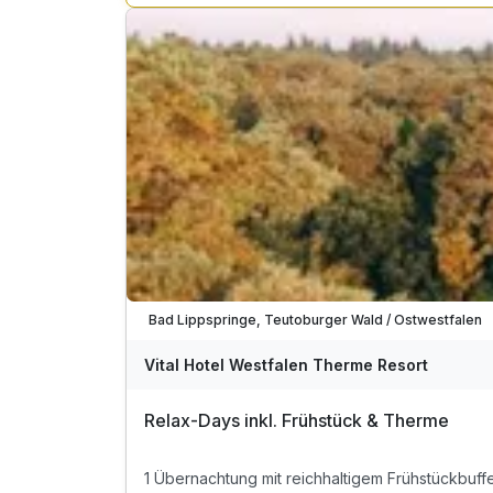
inkl. Eintritt zum hauseigenen Wellnessbereich
mit Indoorpool & Saunalandschaft
Verfügbar bis Dezember
Bad Lippspringe, Teutoburger Wald / Ostwestfalen
Vital Hotel Westfalen Therme Resort
Relax-Days inkl. Frühstück & Therme
1 Übernachtung mit reichhaltigem Frühstückbuff