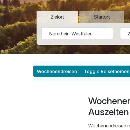
Zielort
Startort
Wochenendreisen
Toggle Reisethemen
Wochenend
Auszeiten
Wochenendreisen mü