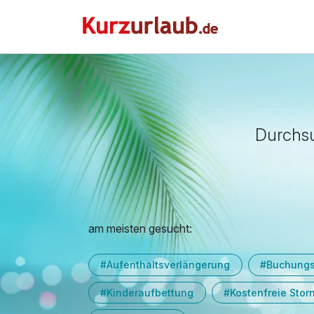
Durchsu
am meisten gesucht:
#Aufenthaltsverlängerung
#Buchung
#Kinderaufbettung
#Kostenfreie Stor