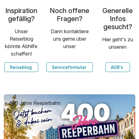
Inspiration
Noch offene
Generelle
gefällig?
Fragen?
Infos
gesucht?
Unser
Dann kontaktiere
Reiserblog
uns gerne über
Hier geht's zu
könnte Abhilfe
unser
unseren
schaffen!
Reiseblog
Serviceformular
AGB's
400 Jahre Reeperbahn