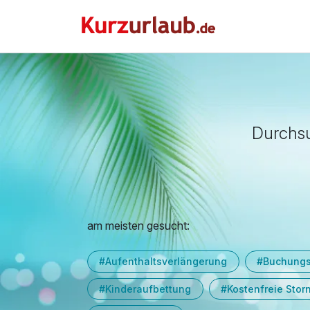
Durchsu
am meisten gesucht:
#Aufenthaltsverlängerung
#Buchung
#Kinderaufbettung
#Kostenfreie Stor