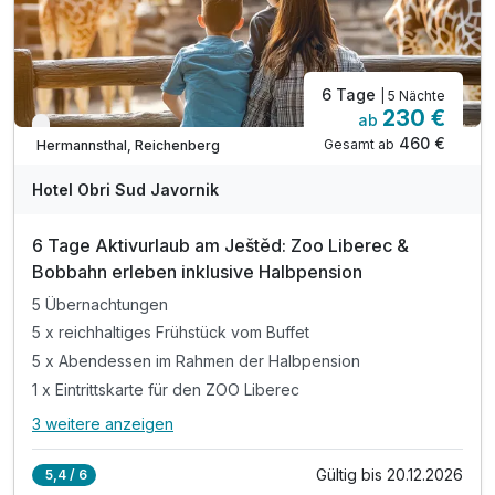
6 Tage
| 5 Nächte
230 €
ab
Verfügbar bis Dezember
460 €
Gesamt ab
Hermannsthal, Reichenberg
Hotel Obri Sud Javornik
6 Tage Aktivurlaub am Ještěd: Zoo Liberec &
Bobbahn erleben inklusive Halbpension
5 Übernachtungen
5 x reichhaltiges Frühstück vom Buffet
5 x Abendessen im Rahmen der Halbpension
1 x Eintrittskarte für den ZOO Liberec
3 weitere anzeigen
Alle Inklusivleistungen
7 enthalten
Gültig bis 20.12.2026
5,4 / 6
5 Übernachtungen