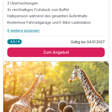
3 Übernachtungen
3x reichhaltiges Frühstück vom Buffet
Halbpension während des gesamten Aufenthalts
Kostenlose Fahrradgarage und E-Bike-Ladestation
6 weitere anzeigen
Alle Inklusivleistungen
10 enthalten
Gültig bis 04.01.2027
4,5 / 6
3 Übernachtungen
Zum Angebot
3x reichhaltiges Frühstück vom Buffet
Halbpension während des gesamten Aufenthalts
Kostenlose Fahrradgarage und E-Bike-Ladestation
Fahrradkarte mit Routen für unvergessliche Touren
1x Klassische Teilmassage für alle (20 Min)
1x Fußreflexmassage mit Bad für alle (40 Min.)
BONUS: 1× Eintritt zur Burg Loket pro Person
inkl. Leihbademantel und Hausschuhe im Zimmer
inkl. WLAN-Nutzung im gesamten Hotel