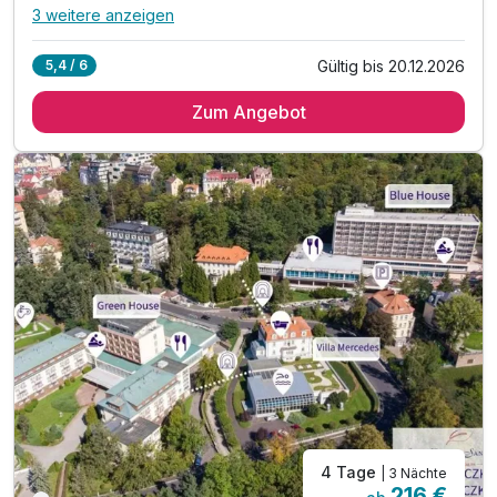
3 weitere anzeigen
Alle Inklusivleistungen
7 enthalten
Gültig bis 20.12.2026
5,4 / 6
2 Übernachtungen
Zum Angebot
2 x reichhaltiges Frühstück vom Buffet
2 x Abendessen im Rahmen der Halbpension
1 x Eintrittskarte für den ZOO Liberec
1 x Eintrittskarte für die Bobbahn
inkl. Parkplatz & WLAN-Nutzung
Ortstaxe inklusive
4 Tage
| 3 Nächte
216 €