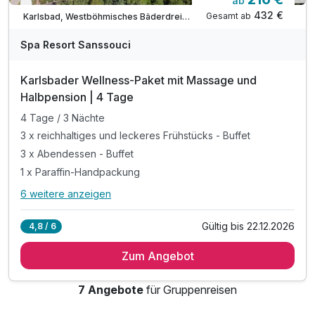
ab
Verfügbar bis Dezember
432 €
Gesamt ab
Karlsbad, Westböhmisches Bäderdreieck
Spa Resort Sanssouci
Karlsbader Wellness-Paket mit Massage und
Halbpension | 4 Tage
4 Tage / 3 Nächte
3 x reichhaltiges und leckeres Frühstücks - Buffet
3 x Abendessen - Buffet
1 x Paraffin-Handpackung
6 weitere anzeigen
Alle Inklusivleistungen
10 enthalten
Gültig bis 22.12.2026
4,8 / 6
4 Tage / 3 Nächte
Zum Angebot
3 x reichhaltiges und leckeres Frühstücks - Buffet
3 x Abendessen - Buffet
7 Angebote
für Gruppenreisen
1 x Paraffin-Handpackung
1 x Teil-Aromamassage