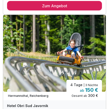
Zum Angebot
5 x reichhaltiges Frühstück vom Buffet
5 x Abendessen im Rahmen der Halbpension
1 x Eintrittskarte für den ZOO Liberec
1 x Eintrittskarte für die Bobbahn
inkl. Parkplatz & WLAN-Nutzung
Ortstaxe inklusive
4 Tage
| 3 Nächte
150 €
ab
Verfügbar bis Dezember
300 €
Gesamt ab
Hermannsthal, Reichenberg
Hotel Obri Sud Javornik