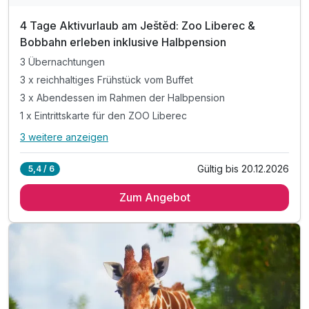
4 Tage Aktivurlaub am Ještěd: Zoo Liberec &
Bobbahn erleben inklusive Halbpension
3 Übernachtungen
3 x reichhaltiges Frühstück vom Buffet
3 x Abendessen im Rahmen der Halbpension
1 x Eintrittskarte für den ZOO Liberec
3 weitere anzeigen
Alle Inklusivleistungen
7 enthalten
Gültig bis 20.12.2026
5,4 / 6
3 Übernachtungen
Zum Angebot
3 x reichhaltiges Frühstück vom Buffet
3 x Abendessen im Rahmen der Halbpension
1 x Eintrittskarte für den ZOO Liberec
1 x Eintrittskarte für die Bobbahn
inkl. Parkplatz & WLAN-Nutzung
Ortstaxe inklusive