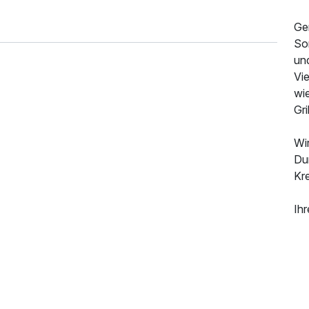
Ge
So
un
Vi
wi
Gr
Wi
235,00 €
p.P. ab
Du
Kr
Ihr