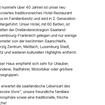
it nunmehr über 40 Jahren ist unser neu
oviertes traditionsreiches Hotel Restaurant
x im Familienbesitz und wird in 2. Generation
tergeführt. Unser Hotel, mit 60 Betten, ist
itten der Dreiländereckregion Saarland-
xembourg-Frankreich gelegen und nur wenige
lometer von der berühmten Saarschleife,
rzig Zentrum, Mettlach, Luxemburg Stadt,
z und weiteren kulturellen Highlights entfernt.
er Haus empfiehlt sich sehr für Urlauber,
nderer, Radfahrer, Motorbiker oder größere
isegruppen.
 erwartet die saarländische Lebensart des
voire Vivre", unsere freundliche familiäre
osphäre sowie eine traditionelle, frische
che!