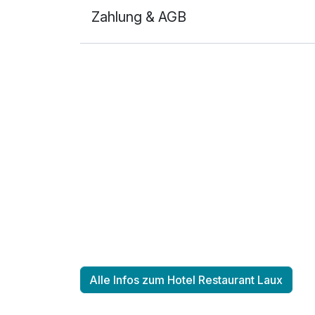
Zahlung & AGB
Ausstattung
Zusatznächte
Für 4 Tage
Einzelzimmer
1 Erwachsenen
Alle Infos zum Hotel Restaurant Laux