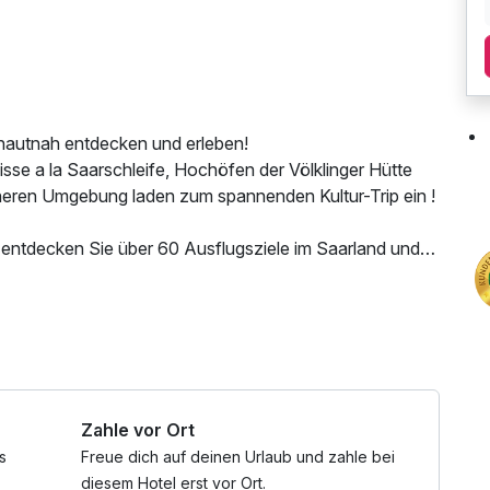
hautnah entdecken und erleben!
sse a la Saarschleife, Hochöfen der Völklinger Hütte
 näheren Umgebung laden zum spannenden Kultur-Trip ein !
 entdecken Sie über 60 Ausflugsziele im Saarland und
en freie Fahrt mit Bus & Bahn im Saarland!
rrad oder auch mit einem Kajak die Natur erforschen
utzung / Internetnutzung
e wird es Ihnen an nichts mangeln. Genießen Sie die
 diesem wunderschönen Stück Natur. Alle Touren sind
 geben wir Ihnen gerne genauere Informationen über
Zahle vor Ort
rleihgeschäften. Im folgenden finden Sie eine kleine
u Fuß, mit dem Rad oder auch auf dem Wasser erleben
s
Freue dich auf deinen Urlaub und zahle bei
sen sich begeistern.
diesem Hotel erst vor Ort.