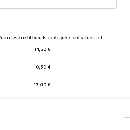
angspunkt für atemberaubende Sehenswürdigkeiten in der
n sie die Saarschleife mit ihrem Baumwipfelpfad.
mbourg sind nur max. 45 km entfernt.
rn diese nicht bereits im Angebot enthalten sind.
14,50 €
10,50 €
13,00 €
4,50 €