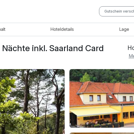
Gutschein vers
halt
Hotel
details
Lage
3 Nächte inkl. Saarland Card
Ho
Me