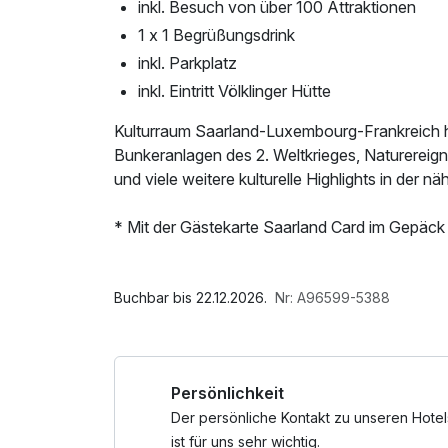
inkl. Besuch von über 100 Attraktionen
1 x 1 Begrüßungsdrink
inkl. Parkplatz
inkl. Eintritt Völklinger Hütte
Kulturraum Saarland-Luxembourg-Frankreich 
Bunkeranlagen des 2. Weltkrieges, Naturereigni
und viele weitere kulturelle Highlights in der
* Mit der Gästekarte Saarland Card im Gepäck
über die Grenzen hinaus kostenfrei und genieß
Im Angebot enthalten
Egal ob Sie Wandern, Radfahren, mit dem Moto
1 Flasche Mineralwasser, Parkplatz, W-LAN N
Buchbar bis 22.12.2026.
Nr: A96599-5388
wollen, im Naturgebiet rund um die Saarschleif
traumhafte Umgebung und werden Sie eins mit
in unmittelbarer Nähe zu unserem Hotel, auch
Persönlichkeit
Touren, Ausflüge oder Kontakte zu diversen Ve
Zusammenstellung möglicher Touren die Sie z
Der persönliche Kontakt zu unseren Hotel
können. Klicken Sie sich einfach durch und las
ist für uns sehr wichtig.