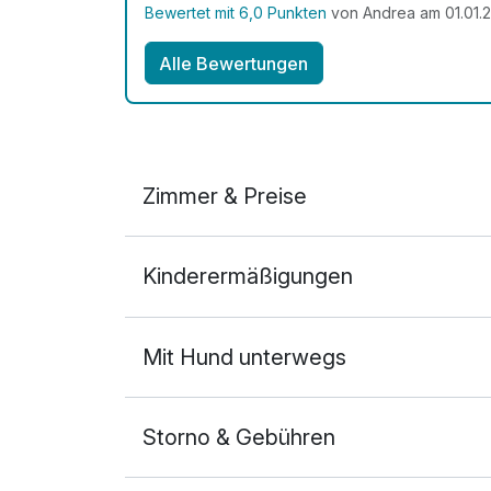
anderen Tagen gab es einfach hervorragende
Bewertet mit 6,0 Punkten
von Andrea am 01.01.
hierfür) und auch unser kleiner Pomsky war
Alle Bewertungen
bei Anreise nachgefragt haben, ob das mögl
kommen auf jeden Fall sehr gerne wieder. D
haben uns sehr wohl und willkommen gefühlt
Zimmer & Preise
Doppelzimmer
Kinderermäßigungen
2 Erwachsene und 2 Kinder
Mit Hund unterwegs
Storno & Gebühren