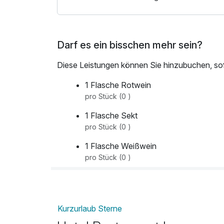
Die Lage unseres Hotels ist perfekt als Ausg
nahen Umgebung. In nur 5 km Entfernung finde
Städte wie Saarbrücken, Metz, Trier und Luxe
Darf es ein bisschen mehr sein?
Diese Leistungen können Sie hinzubuchen, sofe
1 Flasche Rotwein
pro Stück (0 )
1 Flasche Sekt
pro Stück (0 )
1 Flasche Weißwein
pro Stück (0 )
1 Obstkorb
pro Stück (0 )
Kurzurlaub Sterne