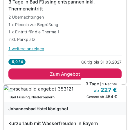
3 Tage in Bad Füssing entspannen inkl.
inkl. Nutzung hauseigene Sauna od. Infrarotkabine
Thermeneintritt
inkl. 1 Tag Leihfahrräder & Nordic-Walking-Stöcke
2 Übernachtungen
inkl. Parkplatz
1 x Piccolo zur Begrüßung
inkl. W-LAN
1 x Eintritt für die Therme 1
inkl. Parkplatz
1 weitere anzeigen
Alle Inklusivleistungen
5 enthalten
Gültig bis 31.03.2027
5,0 / 6
2 Übernachtungen
Zum Angebot
1 x Piccolo zur Begrüßung
1 x Eintritt für die Therme 1
3 Tage
| 2 Nächte
227 €
inkl. Parkplatz
ab
Viele Termine frei
454 €
inkl. WLAN
Gesamt ab
Bad Füssing, Niederbayern
Johannesbad Hotel Königshof
Kurzurlaub mit Wasserfreuden in Bayern