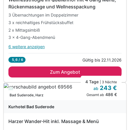
Rückenmassage und Wellnesspackung
3 Übernachtungen im Doppelzimmer
3 x reichhaltiges Frühstücksbuffet
2 x Mittagsimbiß
3 x 4-Gang-Abendmenü
6 weitere anzeigen
Alle Inklusivleistungen
10 enthalten
Gültig bis 22.11.2026
5,6 / 6
3 Übernachtungen im Doppelzimmer
Zum Angebot
3 x reichhaltiges Frühstücksbuffet
2 x Mittagsimbiß
4 Tage
| 3 Nächte
243 €
3 x 4-Gang-Abendmenü
ab
Viele Termine frei
486 €
1 x Rückenmassage und 1x Wellnesspackung m Aromaöl
Gesamt ab
Bad Suderode, Harz
inkl. Parkplatz
Kurhotel Bad Suderode
inkl. W-LAN
inkl. Nutzung des Wellnessbereiches von 7 bis 20 h
Harzer Wander-Hit inkl. Massage & Menü
inkl. Teebars auf den Gängen