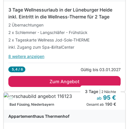
inkl. Nutzung der FitnessArea
3 Tage Wellnessurlaub in der Lüneburger Heide
inkl. 1 Fl. Wasser auf dem Zimmer
inkl. Eintritt in die Wellness-Therme für 2 Tage
2 Übernachtungen
2 x Schlemmer - Langschläfer - Frühstück
2 x Tageskarte Wellness Jod-Sole-THERME
inkl. Zugang zum Spa-&VitalCenter
8 weitere anzeigen
Alle Inklusivleistungen
12 enthalten
Gültig bis 03.01.2027
5,4 / 6
2 Übernachtungen
Zum Angebot
2 x Schlemmer - Langschläfer - Frühstück
2 x Tageskarte Wellness Jod-Sole-THERME
3 Tage
| 2 Nächte
95 €
inkl. Zugang zum Spa-&VitalCenter
ab
Viele Termine frei
190 €
inkl. Balneum-Saunalandschaft & Sole- & Salzwelt
Gesamt ab
Bad Füssing, Niederbayern
2 x Tageskarte Freibad Rosenbad (Saison Mai-Sept.)
Appartementhaus Thermenhof
inkl. Obstkorb auf dem Zimmer
inkl. Bademantel (S-XXL) & Slipper auf Wunsch