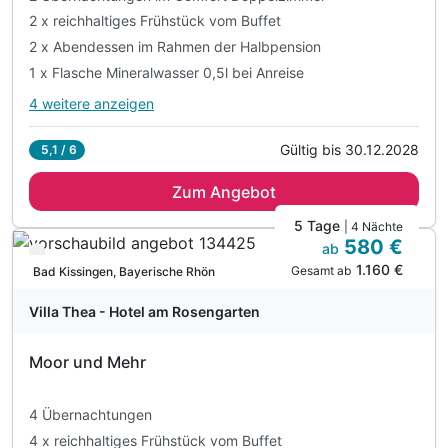
2 x reichhaltiges Frühstück vom Buffet
2 x Abendessen im Rahmen der Halbpension
1 x Flasche Mineralwasser 0,5l bei Anreise
4 weitere anzeigen
Alle Inklusivleistungen
8 enthalten
Gültig bis 30.12.2028
5,1 / 6
2 Übernachtungen im Comfort Doppelzimmer
Zum Angebot
2 x reichhaltiges Frühstück vom Buffet
2 x Abendessen im Rahmen der Halbpension
5 Tage
| 4 Nächte
580 €
1 x Flasche Mineralwasser 0,5l bei Anreise
ab
Verfügbar bis Dezember
1.160 €
inkl. Nutzung der ,,crucenia-therme"*
Gesamt ab
Bad Kissingen, Bayerische Rhön
inkl. Leihbademantel, Handtuch und Slipper
Villa Thea - Hotel am Rosengarten
vergünstigter Eintritt in Bäderhaus*
inkl. Nutzung WLAN
Moor und Mehr
4 Übernachtungen
4 x reichhaltiges Frühstück vom Buffet