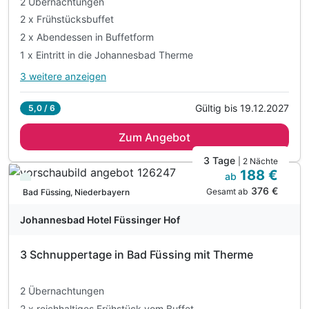
2 Übernachtungen
2 x Frühstücksbuffet
2 x Abendessen in Buffetform
1 x Eintritt in die Johannesbad Therme
3 weitere anzeigen
Alle Inklusivleistungen
7 enthalten
Gültig bis 19.12.2027
5,0 / 6
2 Übernachtungen
Zum Angebot
2 x Frühstücksbuffet
2 x Abendessen in Buffetform
3 Tage
| 2 Nächte
188 €
1 x Eintritt in die Johannesbad Therme
ab
Viele Termine frei
376 €
inkl. Nutzung des hoteleigenen Wellnessbereiches
Gesamt ab
Bad Füssing, Niederbayern
inkl. Johannesbad Hotels Wohlfühlleistungen
Johannesbad Hotel Füssinger Hof
inkl. kuscheliger Leihbademantel
3 Schnuppertage in Bad Füssing mit Therme
2 Übernachtungen
2 x reichhaltiges Frühstück vom Buffet