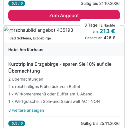
Gültig bis 31.10.2026
5,5 / 6
3 Übernachtungen
Zum Angebot
3 x Frühstück vom reichhaltigen Vital-Buffet
1 x spreewaldtypisches Hauptgericht
3 Tage
| 2 Nächte
213 €
2 x 3-Gänge-Abendmenü
ab
Verfügbar bis November
426 €
1 x Fahrradverleih für Ihren Spreewald- Ausflug
Gesamt ab
Bad Schlema, Erzgebirge
1 x 2-er Paddelboot für 2 Stunden
Hotel Am Kurhaus
1 x Lunchpaket und Radlerkarte
1 x Schröpfmassage (30 min.)
Kurztrip ins Erzgebirge - sparen Sie 10% auf die
inkl. Entspannung in unserer Sauna
Übernachtung
inkl. Wohlfühlbademantel
2 Übernachtungen
inkl. 1 Flasche Wasser auf Ihrem Zimmer
2 x reichhaltiges Frühstück vom Buffet
inkl. W-LAN
1 x Willkomensmenü oder Buffet am 1. Abend
1 x Wertgutschein Sole-und Saunawelt ACTINON
3 weitere anzeigen
Alle Inklusivleistungen
7 enthalten
Gültig bis 25.11.2026
5,5 / 6