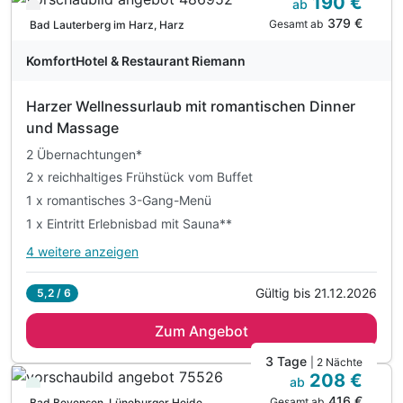
190 €
ab
Verfügbar bis Dezember
379 €
Gesamt ab
Bad Lauterberg im Harz, Harz
KomfortHotel & Restaurant Riemann
Harzer Wellnessurlaub mit romantischen Dinner
und Massage
2 Übernachtungen*
2 x reichhaltiges Frühstück vom Buffet
1 x romantisches 3-Gang-Menü
1 x Eintritt Erlebnisbad mit Sauna**
4 weitere anzeigen
Alle Inklusivleistungen
8 enthalten
Gültig bis 21.12.2026
5,2 / 6
2 Übernachtungen*
Zum Angebot
2 x reichhaltiges Frühstück vom Buffet
1 x romantisches 3-Gang-Menü
3 Tage
| 2 Nächte
208 €
1 x Eintritt Erlebnisbad mit Sauna**
ab
Viele Termine frei
416 €
2 x 30 Minuten Thai Massage
Gesamt ab
Bad Bevensen, Lüneburger Heide