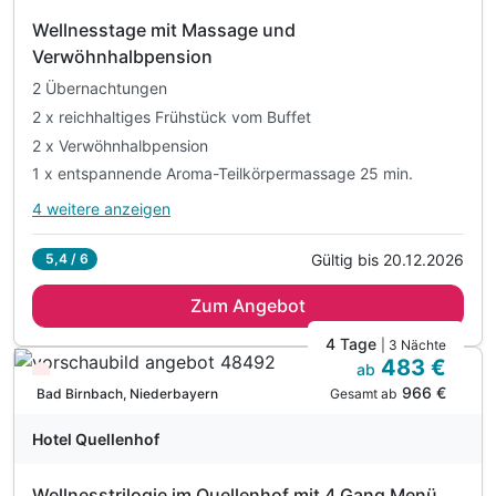
Wellnesstage mit Massage und
Verwöhnhalbpension
2 Übernachtungen
2 x reichhaltiges Frühstück vom Buffet
2 x Verwöhnhalbpension
1 x entspannende Aroma-Teilkörpermassage 25 min.
4 weitere anzeigen
Alle Inklusivleistungen
8 enthalten
Gültig bis 20.12.2026
5,4 / 6
2 Übernachtungen
Zum Angebot
2 x reichhaltiges Frühstück vom Buffet
2 x Verwöhnhalbpension
4 Tage
| 3 Nächte
483 €
1 x entspannende Aroma-Teilkörpermassage 25 min.
ab
Nur noch Restplätze
966 €
1 x Ganzkörperpackung
Gesamt ab
Bad Birnbach, Niederbayern
inkl. Nutzung des Wellnessbereiches
Hotel Quellenhof
inkl. Nutzung W-Lan
inkl. Parkplatz
Wellnesstrilogie im Quellenhof mit 4 Gang Menü,