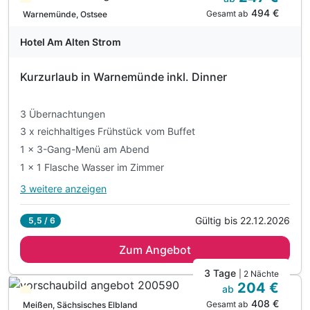
Teilweise ausgelastet
494 €
mit ausgewählten Köstlichkeiten und Getränken
Gesamt ab
Warnemünde, Ostsee
1 x Info-Paket mit Ausflugszielen & Tourentipps
Hotel Am Alten Strom
für Ihre UNESCO- Entdeckungsreise
inkl. Entspannungszeit in unserer Saunalandschaft
Kurzurlaub in Warnemünde inkl. Dinner
inkl. Badetasche mit Leihbademantel & Badetücher
inkl. Aktivstunden in unseren Fitnessräumen
3 Übernachtungen
inkl. Parkplatz
3 x reichhaltiges Frühstück vom Buffet
inkl. W-LAN
1 x 3-Gang-Menü am Abend
1 x 1 Flasche Wasser im Zimmer
3 weitere anzeigen
Alle Inklusivleistungen
7 enthalten
Gültig bis 22.12.2026
5,5 / 6
3 Übernachtungen
Zum Angebot
3 x reichhaltiges Frühstück vom Buffet
1 x 3-Gang-Menü am Abend
3 Tage
| 2 Nächte
204 €
1 x 1 Flasche Wasser im Zimmer
ab
Teilweise ausgelastet
408 €
inkl. Saunabenutzung
Gesamt ab
Meißen, Sächsisches Elbland