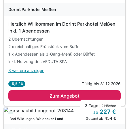
inkl. Leihbademantel, Saunahandtuch & Badelatschen
Dorint Parkhotel Meißen
inkl. Nutzung W-Lan
Herzlich Willkommen im Dorint Parkhotel Meißen
inkl. 1 Abendessen
2 Übernachtungen
2 x reichhaltiges Frühstück vom Buffet
1 x Abendessen als 3-Gang-Menü oder Büffet
inkl. Nutzung des VEDUTA SPA
3 weitere anzeigen
Alle Inklusivleistungen
7 enthalten
Gültig bis 31.12.2026
5,5 / 6
2 Übernachtungen
Zum Angebot
2 x reichhaltiges Frühstück vom Buffet
1 x Abendessen als 3-Gang-Menü oder Büffet
3 Tage
| 2 Nächte
227 €
inkl. Nutzung des VEDUTA SPA
ab
Viele Termine frei
454 €
inkl. Leihbademantel
Gesamt ab
Bad Wildungen, Waldecker Land
inkl. WLAN-Nutzung