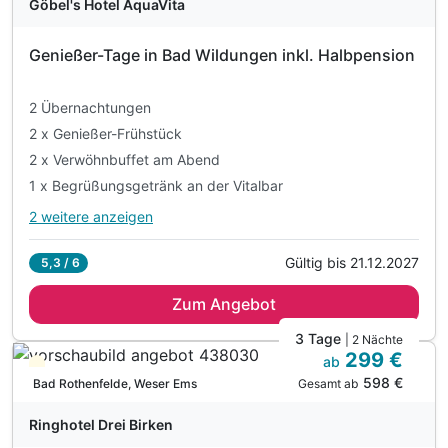
Göbel's Hotel AquaVita
Genießen Sie die Zeit zu zweit in Meißen!
Genießer-Tage in Bad Wildungen inkl. Halbpension
2 Übernachtungen
2 x Genießer-Frühstück
2 x Verwöhnbuffet am Abend
1 x Begrüßungsgetränk an der Vitalbar
2 weitere anzeigen
Alle Inklusivleistungen
6 enthalten
Gültig bis 21.12.2027
5,3 / 6
2 Übernachtungen
Zum Angebot
2 x Genießer-Frühstück
2 x Verwöhnbuffet am Abend
3 Tage
| 2 Nächte
299 €
1 x Begrüßungsgetränk an der Vitalbar
ab
Teilweise ausgelastet
598 €
inkl. Eintritt in die QuellenTherme mit Sauna
Gesamt ab
Bad Rothenfelde, Weser Ems
inkl. Wohlfühlbademantel für Ihren Aufenthalt
Ringhotel Drei Birken