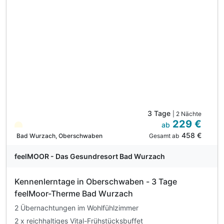
feelMOOR - Das Gesundresort Bad Wurzach
Kennenlerntage in Oberschwaben - 3 Tage
feelMoor-Therme Bad Wurzach
2 Übernachtungen im Wohlfühlzimmer
2 x reichhaltiges Vital-Frühstücksbuffet
1 x leicht mediterrane Vital-Küche Im Culinarium
inkl. Nutzung 3200qm³ feelMoor-Therme
6 weitere anzeigen
Alle Inklusivleistungen
10 enthalten
Gültig bis 21.12.2026
5,2 / 6
2 Übernachtungen im Wohlfühlzimmer
Zum Angebot
2 x reichhaltiges Vital-Frühstücksbuffet
1 x leicht mediterrane Vital-Küche Im Culinarium
inkl. Nutzung 3200qm³ feelMoor-Therme
inkl. Nutzung des feelMOOR Fitnessclubs
inkl. Wassergymnastik