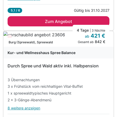
Alle Inklusivleistungen
10 enthalten
Gültig bis 31.10.2027
5,1 / 6
2 Übernachtungen inkl. Genießerfrühstück
Zum Angebot
2 Abendbuffet im Restaurant Kurpark
inkl. Willkommensgetränk pro Person
4 Tage
| 3 Nächte
421 €
bei Anreise auf dem Zimmer
ab
Wieder frei ab September
842 €
inkl. 1 x Aromaölmassage (20 min) p.P.
Gesamt ab
Burg (Spreewald), Spreewald
inkl. Leihbademantel und Slipper auf dem Zimmer
Kur- und Wellnesshaus Spree Balance
inkl. Leihthermentasche mit Handtüchern
inkl. unbegrenzter Nutzung der Toskana Therme
Durch Spree und Wald aktiv inkl. Halbpension
inkl. Nutzung WLAN
(am Anreisetag ab 15.00 Uhr, nicht am Abreisetag)
3 Übernachtungen
3 x Frühstück vom reichhaltigen Vital-Buffet
1 x spreewaldtypisches Hauptgericht
2 x 3-Gänge-Abendmenü
8 weitere anzeigen
Alle Inklusivleistungen
12 enthalten