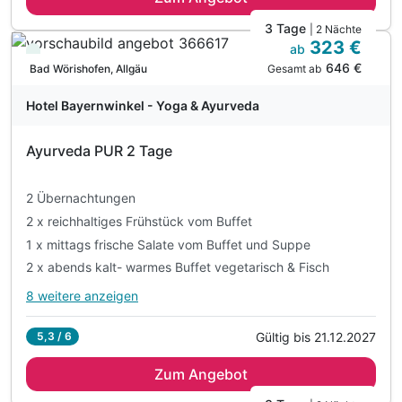
2 x romantisches 3-Gang-Menü
3 Tage
| 2 Nächte
323 €
1 x Aromaölmassage 40 Minuten
ab
Immer verfügbar
646 €
1 x Rosenölbad zu Zweit mit Becksteiner Sekt
Gesamt ab
Bad Wörishofen, Allgäu
inkl. Entspannen in unserer Wohlfühloase
Hotel Bayernwinkel - Yoga & Ayurveda
inkl. kuscheliger Leih-Bademantel & Saunatuch
inkl. WLAN
Ayurveda PUR 2 Tage
2 Übernachtungen
2 x reichhaltiges Frühstück vom Buffet
1 x mittags frische Salate vom Buffet und Suppe
2 x abends kalt- warmes Buffet vegetarisch & Fisch
8 weitere anzeigen
Alle Inklusivleistungen
12 enthalten
Gültig bis 21.12.2027
5,3 / 6
2 Übernachtungen
Zum Angebot
2 x reichhaltiges Frühstück vom Buffet
1 x mittags frische Salate vom Buffet und Suppe