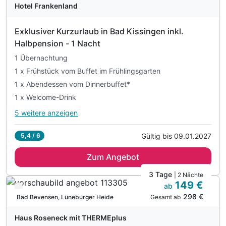
Hotel Frankenland
inkl. WLAN
Exklusiver Kurzurlaub in Bad Kissingen inkl.
Halbpension - 1 Nacht
1 Übernachtung
1 x Frühstück vom Buffet im Frühlingsgarten
1 x Abendessen vom Dinnerbuffet*
1 x Welcome-Drink
5 weitere anzeigen
Alle Inklusivleistungen
9 enthalten
Gültig bis 09.01.2027
5,4 / 6
1 Übernachtung
Zum Angebot
1 x Frühstück vom Buffet im Frühlingsgarten
1 x Abendessen vom Dinnerbuffet*
3 Tage
| 2 Nächte
149 €
1 x Welcome-Drink
ab
Verfügbar bis Januar
298 €
inkl. Eintritt in unser Erlebnisbad AquaWell
Gesamt ab
Bad Bevensen, Lüneburger Heide
inkl. Eintritt in die SaunaWelten
Haus Roseneck mit THERMEplus
inkl. Nutzung des Sportschwimmbeckens