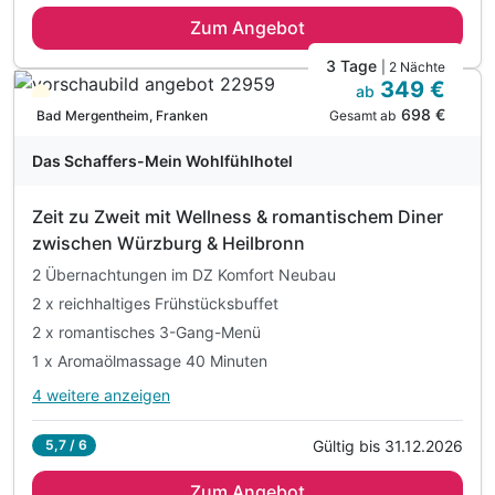
2 Übernachtungen
Zum Angebot
2 x reichhaltiges Frühstück vom Buffet
1 x Willkomensmenü oder Buffet am 1. Abend
3 Tage
| 2 Nächte
349 €
1 x Wertgutschein Sole-und Saunawelt ACTINON
ab
Teilweise ausgelastet
698 €
5% Rabatt auf ayurvedische Anwendungen im Hotel
Gesamt ab
Bad Mergentheim, Franken
inkl. W-LAN
Das Schaffers-Mein Wohlfühlhotel
inkl. Parkplatz
Zeit zu Zweit mit Wellness & romantischem Diner
zwischen Würzburg & Heilbronn
2 Übernachtungen im DZ Komfort Neubau
2 x reichhaltiges Frühstücksbuffet
2 x romantisches 3-Gang-Menü
1 x Aromaölmassage 40 Minuten
4 weitere anzeigen
Alle Inklusivleistungen
8 enthalten
Gültig bis 31.12.2026
5,7 / 6
2 Übernachtungen im DZ Komfort Neubau
Zum Angebot
2 x reichhaltiges Frühstücksbuffet