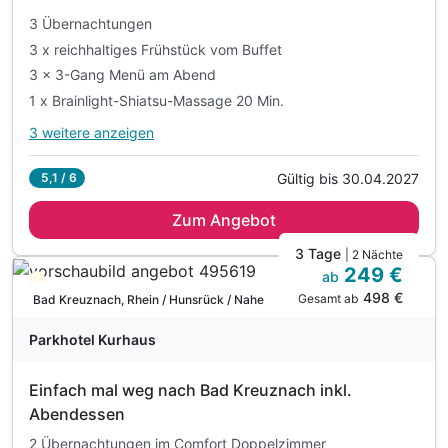
inkl. Leihbademantel und Leihbadetasche
3 Übernachtungen
3 x reichhaltiges Frühstück vom Buffet
3 x 3-Gang Menü am Abend
1 x Brainlight-Shiatsu-Massage 20 Min.
3 weitere anzeigen
Alle Inklusivleistungen
7 enthalten
Gültig bis 30.04.2027
5,1 / 6
3 Übernachtungen
Zum Angebot
3 x reichhaltiges Frühstück vom Buffet
3 x 3-Gang Menü am Abend
3 Tage
| 2 Nächte
249 €
1 x Brainlight-Shiatsu-Massage 20 Min.
ab
Teilweise ausgelastet
498 €
1 x Wanderproviantbeutel
Gesamt ab
Bad Kreuznach, Rhein / Hunsrück / Nahe
1 x Wanderkarte der Region pro Zimmer
Parkhotel Kurhaus
inkl. Nutzung der Sauna
Einfach mal weg nach Bad Kreuznach inkl.
Abendessen
2 Übernachtungen im Comfort Doppelzimmer