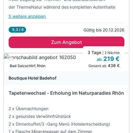
der ThermeNatur während des kompletten Aufenthalte
5 weitere anzeigen
Alle Inklusivleistungen
9 enthalten
Gültig bis 20.12.2026
5,3 / 6
2 Übernachtungen
Zum Angebot
2 x reichhaltiges, regionales Frühstücksbuffet
freier Zugang zur Thermen- und Saunalandschaft
3 Tage
| 2 Nächte
219 €
der ThermeNatur während des kompletten Aufenthalte
ab
Verfügbar bis Dezember
438 €
eine Flasche Mineralwasser bei Anreise pro Zimmer
Gesamt ab
Bad Salzschlirf, Rhön
Nutzung des hauseigenen Fitnessbereichs
Boutique Hotel Badehof
1 x Bademantel, Badetuch und Badetasche für Ihren
Verleih von Fahrrädern und Nordic Walking-Stöcken
Tapetenwechsel - Erholung im Naturparadies Rhön
Parkplatz und W-Lan
2 x Übernachtungen
2 x gesundes Verwöhnfrühstück
2 x Dinnerbuffet/3 -Gang Menü (Hotelentscheidung)
1 x Flasche Mineralwasser auf dem Zimmer