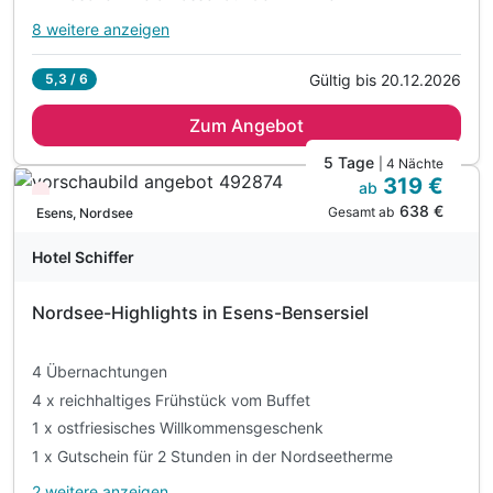
8 weitere anzeigen
Alle Inklusivleistungen
12 enthalten
Gültig bis 20.12.2026
5,3 / 6
2 x Übernachtungen
Zum Angebot
2 x gesundes Verwöhnfrühstück
2 x Dinnerbuffet/3 -Gang Menü (Hotelentscheidung)
5 Tage
| 4 Nächte
319 €
1 x Flasche Mineralwasser auf dem Zimmer
ab
Wieder frei ab September
638 €
inkl. Nutzung der 400m² großen Saunalandschaft
Gesamt ab
Esens, Nordsee
inkl. Nutzung unseres Schwimmbeckens (30°C)
Hotel Schiffer
inkl. Hochtemperatur-Mühlensauna
inkl. Salzsauna & Infrarotkabine
Nordsee-Highlights in Esens-Bensersiel
inkl. Ruhebereich mit Echtholzkamin
inkl. Erholung im über 120 m² großen Außenbereich
4 Übernachtungen
inkl. Nutzung des Fitnessbereiches im Gesundheitsc
4 x reichhaltiges Frühstück vom Buffet
inkl. Leihbadeschlappen, -bademantel, -saunatuch
1 x ostfriesisches Willkommensgeschenk
1 x Gutschein für 2 Stunden in der Nordseetherme
2 weitere anzeigen