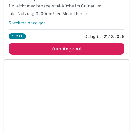
inkl. kuscheliger Leih-Bademantel & Saunatuch
inkl. Kurtaxe
inkl. WLAN
inkl. Nutzung der AusZeit Card
4 Tage
| 3 Nächte
517 €
ab
Nur noch bis August
1.034 €
Gesamt ab
Erwitte, Münsterland
Kurhaus Design Boutique Hotel
Sommer-Special
3 Übernachtungen
3 x reichhaltiges Frühstück vom Buffet
Glow up Gesichtsmassage (20 Min.) p.P.