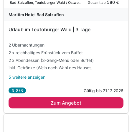
Gültig bis 21.12.2026
5,0 / 6
2 Übernachtungen
Zum Angebot
2 x reichhaltiges Frühstück vom Buffet
2 x Abendessen (3-Gang-Menü oder Buffet)
inkl. Getränke (Wein nach Wahl des Hauses,
Bier und alkoholfreie Getränke)
1 x 1 Flasche Mineralwasser bei Anreise
1 x Begrüßungscocktail
inkl. Nutzung des Schwimmbades
inkl. Internet via Kabel und WLAN
3 Tage
| 2 Nächte
229 €
ab
Teilweise ausgelastet
458 €
Gesamt ab
Bad Wurzach, Oberschwaben