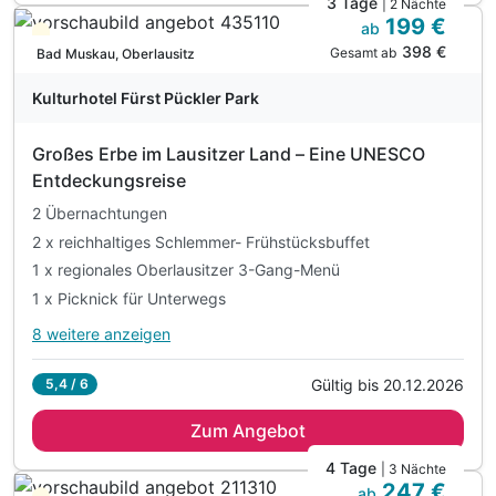
3 Tage
| 2 Nächte
199 €
2 x abends kalt- warmes Buffet vegetarisch & Fisch
ab
Teilweise ausgelastet
398 €
1 x Abhyanga Ganzkörpermassage (60 Min.)*
Gesamt ab
Bad Muskau, Oberlausitz
inkl. Leihbademantel während Aufenthalt
Kulturhotel Fürst Pückler Park
inkl Nutzung von Schwimmbad, Sauna, Fitnessraum
inkl. Nutzung von Sandlichtbad
Großes Erbe im Lausitzer Land – Eine UNESCO
inkl WLAN im gesamten Hotelbereich
Entdeckungsreise
inkl. Parken auf dem hoteleigenen Parkplatz**
2 Übernachtungen
*inkl. Ruhezeit
2 x reichhaltiges Schlemmer- Frühstücksbuffet
**nach Verfügbarkeit
1 x regionales Oberlausitzer 3-Gang-Menü
1 x Picknick für Unterwegs
8 weitere anzeigen
Alle Inklusivleistungen
12 enthalten
Gültig bis 20.12.2026
5,4 / 6
2 Übernachtungen
Zum Angebot
2 x reichhaltiges Schlemmer- Frühstücksbuffet
1 x regionales Oberlausitzer 3-Gang-Menü
4 Tage
| 3 Nächte
247 €
1 x Picknick für Unterwegs
ab