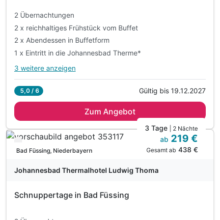
2 Übernachtungen
2 x reichhaltiges Frühstück vom Buffet
2 x Abendessen in Buffetform
1 x Eintritt in die Johannesbad Therme*
3 weitere anzeigen
Alle Inklusivleistungen
7 enthalten
Gültig bis 19.12.2027
5,0 / 6
2 Übernachtungen
Zum Angebot
2 x reichhaltiges Frühstück vom Buffet
2 x Abendessen in Buffetform
3 Tage
| 2 Nächte
219 €
1 x Eintritt in die Johannesbad Therme*
ab
Verfügbar bis Januar
438 €
inkl. Nutzung des hoteleigenen Wellnessbereiches
Gesamt ab
Bad Füssing, Niederbayern
inkl. kuscheliger Leihbademantel
Johannesbad Thermalhotel Ludwig Thoma
inkl. Johannesbad Hotels Wohlfühlleistungen
Schnuppertage in Bad Füssing