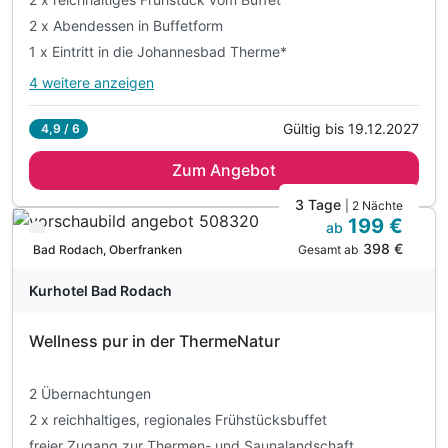
2 x Abendessen in Buffetform
1 x Eintritt in die Johannesbad Therme*
4 weitere anzeigen
Alle Inklusivleistungen
8 enthalten
Gültig bis 19.12.2027
4,9 / 6
2 Übernachtungen
Zum Angebot
2 x reichhaltiges Frühstück vom Buffet
2 x Abendessen in Buffetform
3 Tage
| 2 Nächte
199 €
1 x Eintritt in die Johannesbad Therme*
ab
Verfügbar bis Dezember
398 €
inkl. Johannesbad Hotels Wohlfühlleistungen
Gesamt ab
Bad Rodach, Oberfranken
inkl. kuscheliger Leihbademantel
Kurhotel Bad Rodach
inkl. Leistungen Kur- und Gästekarte Bad Füssing
inkl. Transfer Johannesbad & innerhalb des Kurorts
Wellness pur in der ThermeNatur
2 Übernachtungen
2 x reichhaltiges, regionales Frühstücksbuffet
freier Zugang zur Thermen- und Saunalandschaft