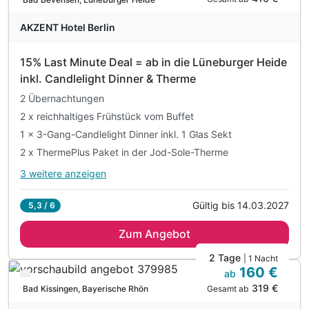
inkl. freie Fahrt im Harzer Busverkehr
AKZENT Hotel Berlin
inkl. Nutzung Freizeit-und Fitnessraum
inkl. W-LAN
15% Last Minute Deal = ab in die Lüneburger Heide
inkl. Candlelight Dinner & Therme
2 Übernachtungen
2 x reichhaltiges Frühstück vom Buffet
1 x 3-Gang-Candlelight Dinner inkl. 1 Glas Sekt
2 x ThermePlus Paket in der Jod-Sole-Therme
3 weitere anzeigen
Alle Inklusivleistungen
7 enthalten
Gültig bis 14.03.2027
5,3 / 6
2 Übernachtungen
Zum Angebot
2 x reichhaltiges Frühstück vom Buffet
1 x 3-Gang-Candlelight Dinner inkl. 1 Glas Sekt
2 Tage
| 1 Nacht
160 €
2 x ThermePlus Paket in der Jod-Sole-Therme
ab
Verfügbar bis Dezember
319 €
1 x Flasche Wasser auf dem Zimmer
Gesamt ab
Bad Kissingen, Bayerische Rhön
inkl. Parkplatz