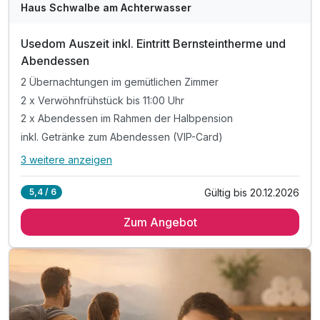
Haus Schwalbe am Achterwasser
Usedom Auszeit inkl. Eintritt Bernsteintherme und
Abendessen
2 Übernachtungen im gemütlichen Zimmer
2 x Verwöhnfrühstück bis 11:00 Uhr
2 x Abendessen im Rahmen der Halbpension
inkl. Getränke zum Abendessen (VIP-Card)
3 weitere anzeigen
Alle Inklusivleistungen
7 enthalten
Gültig bis 20.12.2026
5,4 / 6
2 Übernachtungen im gemütlichen Zimmer
Zum Angebot
2 x Verwöhnfrühstück bis 11:00 Uhr
2 x Abendessen im Rahmen der Halbpension
inkl. Getränke zum Abendessen (VIP-Card)
1 x Eintritt in die Bernsteintherme Zinnowitz (3h)
inkl.10% Rabatt auf Verlängerungsnacht
inkl. WLAN