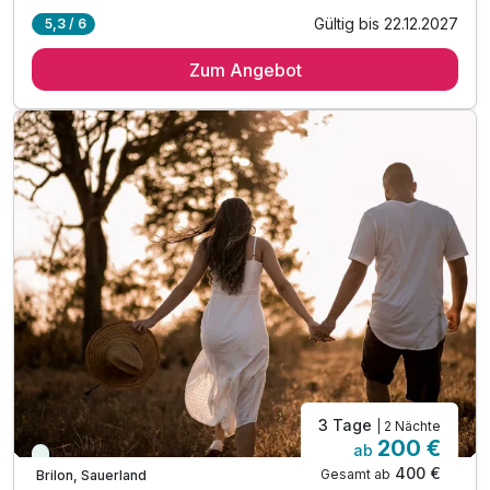
Gültig bis 22.12.2027
5,3 / 6
2 Übernachtungen
Zum Angebot
FRISCH & REGIONAL Buffets + Getränke inklusive
2 x Frühstücksbuffet mit regionalen Produkten*
3 x Mittags- und Kuchenbuffet**
All Inklusive Getränke von 10-23 Uhr*+**
2 x Abendessen vom Themenbuffet**
Entspannung mit Dampfbad und Saunen**
inkl. Leih-Spiele für Kinder und Erwachsene*+**
inkl. Sky-Sports Bar & Lounge mit Billiard&Dart**
Rathaushotels Wanderflasche zum Nachfüllen*+**
3 Tage
| 2 Nächte
200 €
ab
Immer verfügbar
400 €
Gesamt ab
Brilon, Sauerland