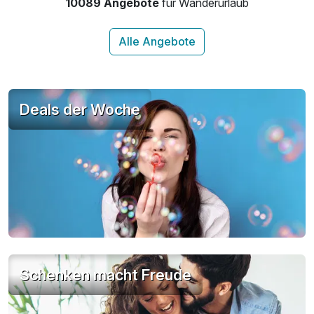
10089 Angebote
für Wanderurlaub
1 x Wellnesstasche mit Bademantel & Flipflops
inkl. Nutzung der Sauna- & der Chill-Lounge
inkl. Parkplatz auf dem Gelände
Deals der Woche
Schenken macht Freude