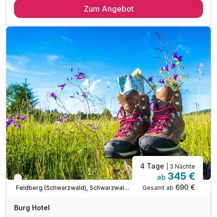
Zum Angebot
4 x Frühstücksbuffet
3 x 4 Gang Menü
1 x 3 Gang Menü
1 x Weinprobe beim Winzer
1 x Kaffee und Kuchen
inkl. 1 Fl. Wasser
inkl. WLAN
4 Tage
| 3 Nächte
345 €
ab
Nur noch Restplätze
690 €
Gesamt ab
Feldberg (Schwarzwald), Schwarzwald Süd
Burg Hotel