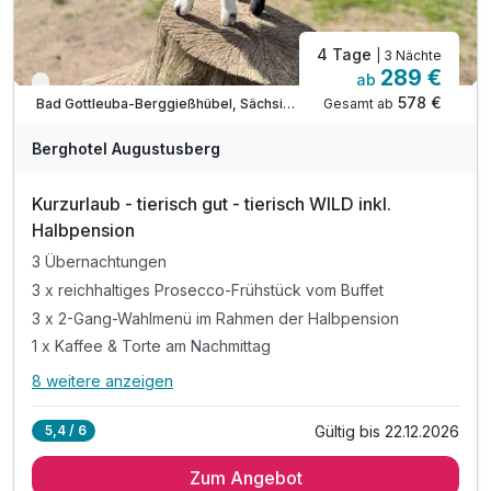
4 Tage
| 3 Nächte
289 €
ab
Verfügbar bis Dezember
578 €
Gesamt ab
Bad Gottleuba-Berggießhübel, Sächsische Schweiz / Elbsandsteingebirge
Berghotel Augustusberg
Kurzurlaub - tierisch gut - tierisch WILD inkl.
Halbpension
3 Übernachtungen
3 x reichhaltiges Prosecco-Frühstück vom Buffet
3 x 2-Gang-Wahlmenü im Rahmen der Halbpension
1 x Kaffee & Torte am Nachmittag
8 weitere anzeigen
Alle Inklusivleistungen
12 enthalten
Gültig bis 22.12.2026
5,4 / 6
3 Übernachtungen
Zum Angebot
3 x reichhaltiges Prosecco-Frühstück vom Buffet