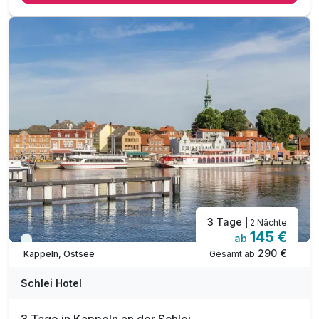
3 x 2-Gang-Wahlmenü im Rahmen der Halbpension
1 x Kaffee & Torte am Nachmittag
1 x Eintritt in den Wildpark Osterzgebirge
1 x Wanderkarte pro Zimmer
1 x 1 Flasche Wasser bei Anreise auf dem Zimmer
inkl. Entspannung in unserer Wellnessoase mit
Sauna, Whirlpool & römischen Dampfbad
inkl. Parkplatz
inkl. WLAN
Familienspaß o. Zeit zu zweit - Alles ist möglich
3 Tage
| 2 Nächte
145 €
ab
Viele Termine frei
290 €
Gesamt ab
Kappeln, Ostsee
Schlei Hotel
3 Tage in Kappeln an der Schlei