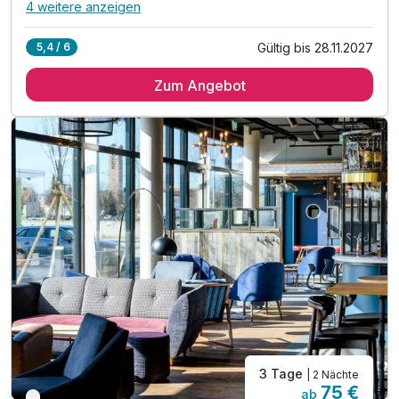
4 weitere anzeigen
Alle Inklusivleistungen
8 enthalten
Gültig bis 28.11.2027
5,4 / 6
7 Übernachtungen
Zum Angebot
7 x authentische ayurvedische Vollpension
6 x große individuelle ayurvedische Anwendung
6 x kleine ayurvedische Anwendung
1 x Erstkonsultation mit ayurvedischer Diagnostik
inkl. persönliche Folgekonsultationen
inkl. Yoga am Morgen | 60 Minuten
inkl. Nutzung von Schwimmbad & Sauna
3 Tage
| 2 Nächte
75 €
ab