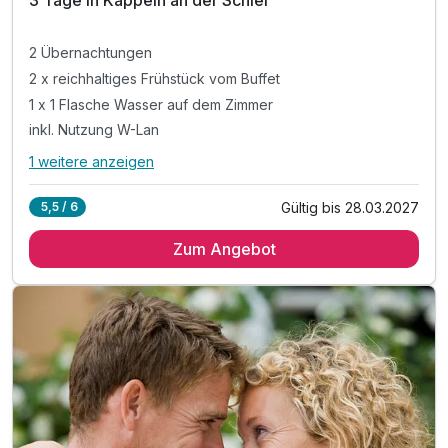
2 Übernachtungen
2 x reichhaltiges Frühstück vom Buffet
1 x 1 Flasche Wasser auf dem Zimmer
inkl. Nutzung W-Lan
1 weitere anzeigen
Alle Inklusivleistungen
5 enthalten
Gültig bis 28.03.2027
5,5 / 6
2 Übernachtungen
Zum Angebot
2 x reichhaltiges Frühstück vom Buffet
1 x 1 Flasche Wasser auf dem Zimmer
inkl. Nutzung W-Lan
inkl. Parkplatz