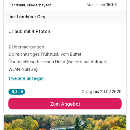
Verfügbar bis Dezember
150 €
Gesamt ab
Landshut, Niederbayern
ibis Landshut City
Urlaub mit 4 Pfoten
2 Übernachtungen
2 x reichhaltiges Frühstück vom Buffet
Übernachtung für einen Hund (weitere auf Anfrage)
WLAN-Nutzung
1 weitere anzeigen
Alle Inklusivleistungen
5 enthalten
Gültig bis 20.02.2029
5,3 / 6
2 Übernachtungen
Zum Angebot
2 x reichhaltiges Frühstück vom Buffet
Übernachtung für einen Hund (weitere auf Anfrage)
WLAN-Nutzung
1 x Begrüßungsgetränk