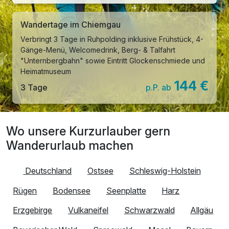
Wandertage im Chiemgau
Verbringt 3 Tage in Ruhpolding inklusive Frühstück, 4-
Gänge-Menü, Welcomedrink, Berg- & Talfahrt
"Unternbergbahn" sowie Eintritt Glockenschmiede und
Heimatmuseum
144 €
3 Tage
p.P. ab
Wo unsere Kurzurlauber gern
Wanderurlaub machen
Deutschland
Ostsee
Schleswig-Holstein
Rügen
Bodensee
Seenplatte
Harz
Erzgebirge
Vulkaneifel
Schwarzwald
Allgäu