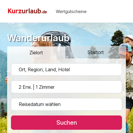
Wertgutscheine
Wanderurlaub
Startort
Zielort
Suchen