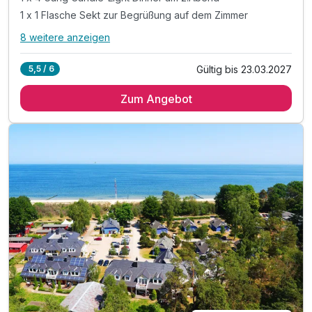
1 x 1 Flasche Sekt zur Begrüßung auf dem Zimmer
8 weitere anzeigen
Alle Inklusivleistungen
12 enthalten
Gültig bis 23.03.2027
5,5 / 6
2 Übernachtungen
Zum Angebot
2 x reichhaltiges Frühstück vom Buffet
1 x 4 Gang Candle-Light Dinner am 2.Abend
1 x 1 Flasche Sekt zur Begrüßung auf dem Zimmer
1 x Obstteller
1 x gemeinsames Pharaonenbad*
1 x 1 Glas Sekt oder Orangensaft zum Pharaonenbad
1 x gemeinsames Serailbad
inkl. Nutzung der 1800 qm großen Wellnessoase
inkl. Erlebnisbecken mit Gegenstromanlage
inkl. großes Schwimmbecken
inkl. Parkplatz am Hotel