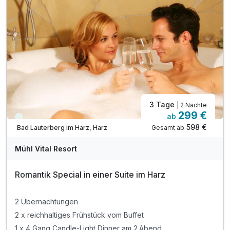
1 x Flasche Wasser auf dem Zimmer
Nutzung der Erholungs-Terrasse (Sauna & Whirlpool)
inkl. Leih-Bademantel & Saunahandtuch inklusive
inkl. SauerlandCard für Aktivitäten in der Region*
inkl. Parkplatz am Hotel
3 Tage
| 2 Nächte
299 €
ab
Viele Termine frei
598 €
Gesamt ab
Bad Lauterberg im Harz, Harz
A
WAR
Mühl Vital Resort
D
202
Romantik Special in einer Suite im Harz
5
2 Übernachtungen
2 x reichhaltiges Frühstück vom Buffet
1 x 4 Gang Candle-Light Dinner am 2.Abend