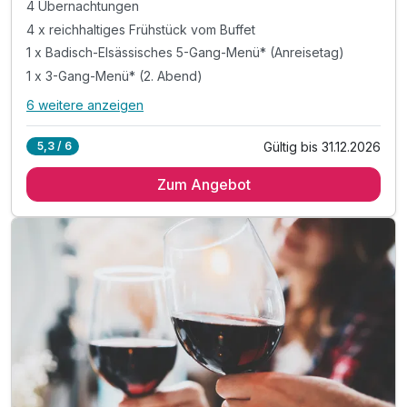
4 Übernachtungen
4 x reichhaltiges Frühstück vom Buffet
1 x Badisch-Elsässisches 5-Gang-Menü* (Anreisetag)
1 x 3-Gang-Menü* (2. Abend)
6 weitere anzeigen
Alle Inklusivleistungen
10 enthalten
Gültig bis 31.12.2026
5,3 / 6
4 Übernachtungen
Zum Angebot
4 x reichhaltiges Frühstück vom Buffet
1 x Badisch-Elsässisches 5-Gang-Menü* (Anreisetag)
1 x 3-Gang-Menü* (2. Abend)
1 x Willkommensgetränk
inkl. 1 Flasche Mineralwasser auf dem Zimmer
inkl. abgeschlossene Fahrrad-Garage
inkl. Parkplatz
inkl. WLAN
inkl. Übernachtungssteuer