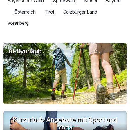
Bayerischer Wald
Spreewald
Mosel
Bayern
Österreich
Tirol
Salzburger Land
Vorarlberg
Aktivurlaub
Kurzurlaub-Angebote mit Sport und
Yoga