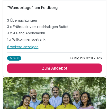
"Wandertage" am Feldberg
3 Übernachtungen
3 x Frühstück vom reichhaltigen Buffet
3 x 4 Gang Abendmenü
1 x Willkommensgetränk
6 weitere anzeigen
Alle Inklusivleistungen
10 enthalten
Gültig bis 02.11.2026
5,6 / 6
3 Übernachtungen
Zum Angebot
3 x Frühstück vom reichhaltigen Buffet
3 x 4 Gang Abendmenü
1 x Willkommensgetränk
inkl. Entspannung im Sauna- und Ruhebereich
inkl. KONUS: kostenlose Nutzung des ÖPNV
inkl. Wanderkarte (leihweise) & Wandervorschläge
inkl. Wanderrucksack (leihweise)