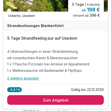
5 Tage
| 4 Nächte
198 €
ab
Wieder frei ab November
396 €
Gesamt ab
Ückeritz, Usedom
Strandwohnungen Blankenfohrt
5 Tage Strandfeeling pur auf Usedom
4 Übernachtungen in einer Strandwohnung
mit romantischem Kamin & Meeresrauschen
1 x 1 Flasche Pizzolato bei Anreise im Appartement
1 x Wellnesstasche mit Bademantel & Flipflops
2 weitere anzeigen
Alle Inklusivleistungen
6 enthalten
Gültig bis 22.12.2026
4,4 / 6
4 Übernachtungen in einer Strandwohnung
Zum Angebot
mit romantischem Kamin & Meeresrauschen
1 x 1 Flasche Pizzolato bei Anreise im Appartement