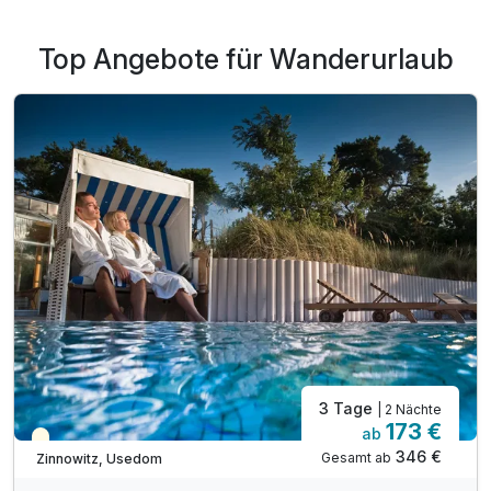
Wanderurlaub gestärkt, mit frischer Energie und neuer
Leichtigkeit nach Hause zurück.
Top Angebote für Wanderurlaub
Bayern ist mit seiner beliebten Bergwelt geradezu
prädestiniert für einen
Wanderurlaub
. Doch locken in
Deutschland zahlreiche weitere Ferienregionen, die
herrliche Ausblicke und malerische Landschaften zu bieten
haben. Unsere Arrangements für einen Wanderurlaub
reichen von Niedersachsen über Mecklenburg-
Vorpommern bis hin nach Rheinland-Pfalz und Baden-
Württemberg. Jede Region besitzt ihren eigenen Reiz und
wartet nur darauf, von Ihnen entdeckt zu werden.
3 Tage
| 2 Nächte
173 €
ab
Teilweise ausgelastet
346 €
Gesamt ab
Zinnowitz, Usedom