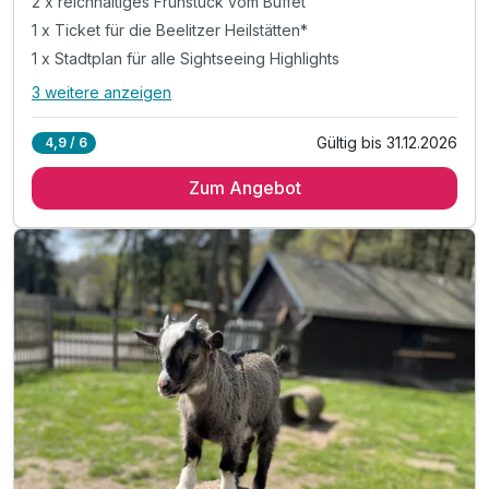
2 x reichhaltiges Frühstück vom Buffet
1 x Ticket für die Beelitzer Heilstätten*
1 x Stadtplan für alle Sightseeing Highlights
3 weitere anzeigen
Alle Inklusivleistungen
7 enthalten
Gültig bis 31.12.2026
4,9 / 6
2 Übernachtungen
Zum Angebot
2 x reichhaltiges Frühstück vom Buffet
1 x Ticket für die Beelitzer Heilstätten*
1 x Stadtplan für alle Sightseeing Highlights
inkl. Nutzung der Gesellschaftsspiele in der Lobby
inkl. TV mit eigener Mediathek im Zimmer
inkl. Highspeed-WLAN