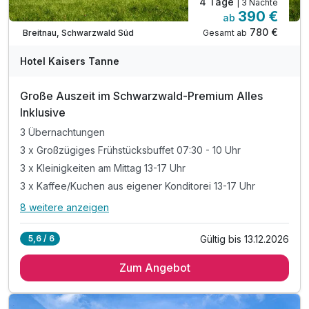
4 Tage
| 3 Nächte
390 €
ab
780 €
Gesamt ab
Breitnau, Schwarzwald Süd
Hotel Kaisers Tanne
Große Auszeit im Schwarzwald-Premium Alles
Inklusive
3 Übernachtungen
3 x Großzügiges Frühstücksbuffet 07:30 - 10 Uhr
3 x Kleinigkeiten am Mittag 13-17 Uhr
3 x Kaffee/Kuchen aus eigener Konditorei 13-17 Uhr
8 weitere anzeigen
Alle Inklusivleistungen
12 enthalten
Gültig bis 13.12.2026
5,6 / 6
3 Übernachtungen
Zum Angebot
3 x Großzügiges Frühstücksbuffet 07:30 - 10 Uhr
3 x Kleinigkeiten am Mittag 13-17 Uhr
3 x Kaffee/Kuchen aus eigener Konditorei 13-17 Uhr