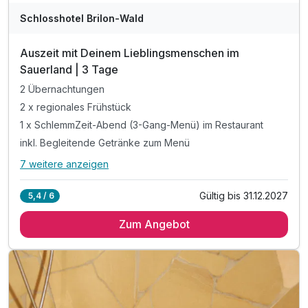
Schlosshotel Brilon-Wald
Auszeit mit Deinem Lieblingsmenschen im
Sauerland | 3 Tage
2 Übernachtungen
2 x regionales Frühstück
1 x SchlemmZeit-Abend (3-Gang-Menü) im Restaurant
inkl. Begleitende Getränke zum Menü
7 weitere anzeigen
Alle Inklusivleistungen
11 enthalten
Gültig bis 31.12.2027
5,4 / 6
2 Übernachtungen
Zum Angebot
2 x regionales Frühstück
1 x SchlemmZeit-Abend (3-Gang-Menü) im Restaurant
inkl. Begleitende Getränke zum Menü
1 x MiniNaschBar auf dem Zimmer bei Anreise
1 x Begrüßungsgetränk