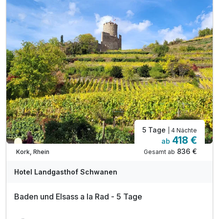
3 x Abendwahlmenü 18-20 Uhr
3 x Abend Vorspeisenbuffet
inkl. Sämtliche Getränke, auch Wein & Spirituosen
inkl. Minibar im Zimmer mit Wasser
inkl. Entspannen in unserem Wellnessbereich
inkl. kuscheliger Leih-Bademantel & Handtücher
inkl. Parkplatz
inkl. WLAN
5 Tage
| 4 Nächte
418 €
ab
Teilweise ausgelastet
836 €
Gesamt ab
Kork, Rhein
Hotel Landgasthof Schwanen
Baden und Elsass a la Rad - 5 Tage