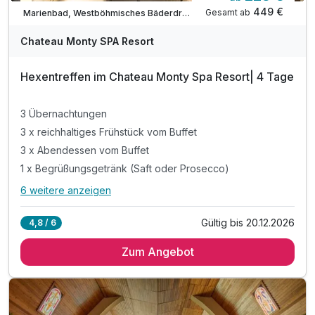
Teilweise ausgelastet
449 €
Gesamt ab
Marienbad, Westböhmisches Bäderdreieck
Chateau Monty SPA Resort
Hexentreffen im Chateau Monty Spa Resort| 4 Tage
3 Übernachtungen
3 x reichhaltiges Frühstück vom Buffet
3 x Abendessen vom Buffet
1 x Begrüßungsgetränk (Saft oder Prosecco)
6 weitere anzeigen
Alle Inklusivleistungen
10 enthalten
Gültig bis 20.12.2026
4,8 / 6
3 Übernachtungen
Zum Angebot
3 x reichhaltiges Frühstück vom Buffet
3 x Abendessen vom Buffet
1 x Begrüßungsgetränk (Saft oder Prosecco)
1 x Vitamin-C-Ritual – Multivit Glow C*