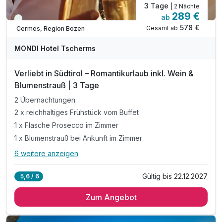
3 Tage
| 2 Nächte
289 €
ab
Viele Termine frei
578 €
Gesamt ab
Cermes, Region Bozen
MONDI Hotel Tscherms
Verliebt in Südtirol – Romantikurlaub inkl. Wein &
Blumenstrauß | 3 Tage
2 Übernachtungen
2 x reichhaltiges Frühstück vom Buffet
1 x Flasche Prosecco im Zimmer
1 x Blumenstrauß bei Ankunft im Zimmer
6 weitere anzeigen
Alle Inklusivleistungen
10 enthalten
Gültig bis 22.12.2027
5,6 / 6
2 Übernachtungen
Zum Angebot
2 x reichhaltiges Frühstück vom Buffet
1 x Flasche Prosecco im Zimmer