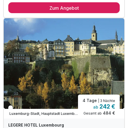
2 Übernachtungen
Zum Angebot
2 x reichhaltiges, regionales Frühstück vom Buffet
2 x 6-Gang-Abendmenü
2 x Hydrojet Massage
1 x Essenzbad für 2 Personen
inkl. Nutzung der Wellnesswelt*
inkl. Bademantel für Ihren Aufenthalt
inkl. Parkplatz- und W-LAN-Nutzung
4 Tage
| 3 Nächte
242 €
ab
In 1 Woche wieder frei
484 €
Gesamt ab
Luxemburg-Stadt, Hauptstadt Luxemburg
LEGERE HOTEL Luxembourg