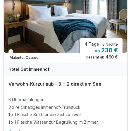
inkl. Erstausstattung Bettwäsche & Handtücher
inkl. Endreinigung, Strom & Wasser
inkl. Nutzung W-Lan
inkl. Parkplatz
4 Tage
| 3 Nächte
230 €
ab
Viele Termine frei
460 €
Gesamt ab
Malente, Ostsee
Hotel Gut Immenhof
Verwöhn-Kurzurlaub - 3 = 2 direkt am See
3 Übernachtungen
3 x reichhaltiges Immenhof-Frühstück
1 x 1 Flasche Sekt für die Zeit zu zweit
1 x 1 Flasche Wasser zur Begrüßung im Zimmer