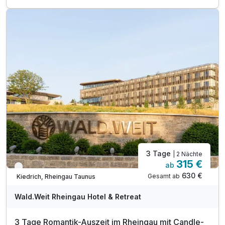
1 x vitales 2-Gang-Abendessen am Anreisetag
1 x Begrüßungsgeschenk "Trinkflasche"
1 x gefüllter Rucksack mit Proviant
1 x Flasche Mineralwasser auf dem Zimmer
inkl. WLAN
3 Tage
| 2 Nächte
315 €
ab
Verfügbar bis Dezember
630 €
Gesamt ab
Kiedrich, Rheingau Taunus
Wald.Weit Rheingau Hotel & Retreat
3 Tage Romantik-Auszeit im Rheingau mit Candle-