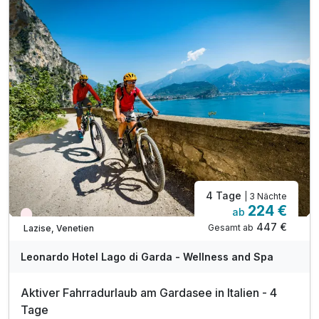
1 x Blumenstrauß bei Ankunft im Zimmer
inkl. Nutzung der öffentlichen Verkehrsmittel
inkl. Nutzung des Hallenbades im Hotel
inkl. Nutzung des Wellnessbereichs
inkl. Klimaanlage in den Hotelzimmer
inkl. Ausflugs- & Sightseeing Tipps
inkl. Parkplatz- und W-LAN-Nutzung
4 Tage
| 3 Nächte
224 €
ab
Wieder frei ab September
447 €
Gesamt ab
Lazise, Venetien
Leonardo Hotel Lago di Garda - Wellness and Spa
Aktiver Fahrradurlaub am Gardasee in Italien - 4
Tage