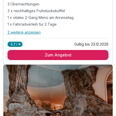
3 Übernachtungen
3 x reichhaltiges Frühstücksbüffet
1 x vitales 2-Gang Menü am Anreisetag
1 x Fahrradverleih für 2 Tage
2 weitere anzeigen
Alle Inklusivleistungen
6 enthalten
Gültig bis 23.12.2026
5,7 / 6
3 Übernachtungen
Zum Angebot
3 x reichhaltiges Frühstücksbüffet
1 x vitales 2-Gang Menü am Anreisetag
1 x Fahrradverleih für 2 Tage
inkl. Nutzung des Wellness und SPA Bereichs
inkl. Garagenparkplatz