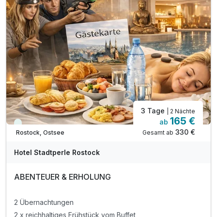
inkl. täglicher Reinigung und Endreinigung
inkl. Nutzung von Sauna & Fitnessraum
inkl. Bademantel
inkl. Nutzung WLAN (Glasfasernetz)
inkl. Parkplatz
inkl. Bettwäsche und Handtücher
inkl. aller Verbrauchs- und Energiekosten
3 Tage
| 2 Nächte
165 €
ab
Viele Termine frei
330 €
Gesamt ab
Rostock, Ostsee
Hotel Stadtperle Rostock
ABENTEUER & ERHOLUNG
2 Übernachtungen
2 x reichhaltiges Frühstück vom Buffet