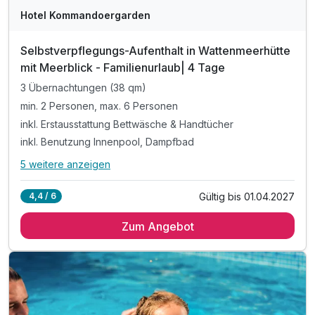
Hotel Kommandoergarden
Selbstverpflegungs-Aufenthalt in Wattenmeerhütte
mit Meerblick - Familienurlaub| 4 Tage
3 Übernachtungen (38 qm)
min. 2 Personen, max. 6 Personen
inkl. Erstausstattung Bettwäsche & Handtücher
inkl. Benutzung Innenpool, Dampfbad
5 weitere anzeigen
Alle Inklusivleistungen
9 enthalten
Gültig bis 01.04.2027
4,4 / 6
3 Übernachtungen (38 qm)
Zum Angebot
min. 2 Personen, max. 6 Personen
inkl. Erstausstattung Bettwäsche & Handtücher
inkl. Benutzung Innenpool, Dampfbad
inkl. 10 % Rabatt auf Reit-Touren
inkl. 10% Rabatt auf Wellnessbehandlungen&Massagen