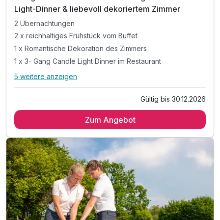
Light-Dinner & liebevoll dekoriertem Zimmer
2 Übernachtungen
2 x reichhaltiges Frühstück vom Buffet
1 x Romantische Dekoration des Zimmers
1 x 3- Gang Candle Light Dinner im Restaurant
5 weitere anzeigen
Alle Inklusivleistungen
9 enthalten
Gültig bis 30.12.2026
2 Übernachtungen
Zum Angebot
2 x reichhaltiges Frühstück vom Buffet
1 x Romantische Dekoration des Zimmers
1 x 3- Gang Candle Light Dinner im Restaurant
1 x Willkommensgetränk
Nutzung von Sauna und Fitnessraum
inkl. Leihbademantel
inkl. Parkplatz
inkl. W-LAN