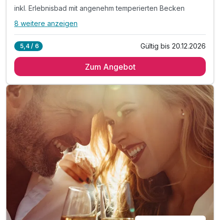
inkl. Erlebnisbad mit angenehm temperierten Becken
8 weitere anzeigen
Alle Inklusivleistungen
12 enthalten
Gültig bis 20.12.2026
5,4 / 6
2 Übernachtungen im modernen Ferienhaus
Zum Angebot
2 x Abwechslungsreiches Frühstücksbuffet
inkl. Bettwäsche, Handtücher, Strom & Endreinigung
inkl. Erlebnisbad mit angenehm temperierten Becken
-Whirlpool - Sauna - Dampfbad zum Entspannen
-Kinderfreundlicher Planschbereich
-Wasserrutsche für Groß & Klein
inkl. Tischtennis indoor & outdoor
-Modernes Fitnessstudio (Gym)
-Bowlingbahn im Center
-Aktivitätshallen für viele Sportarten
10% - 20% Rabatt auf lokale Sehenswürdigkeiten