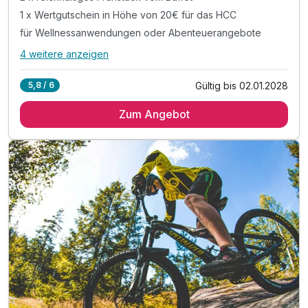
1 x Wertgutschein in Höhe von 20€ für das HCC
für Wellnessanwendungen oder Abenteuerangebote
4 weitere anzeigen
Alle Inklusivleistungen
8 enthalten
Gültig bis 02.01.2028
5,8 / 6
2 Übernachtungen
Zum Angebot
2 x reichhaltiges Frühstück vom Buffet
1 x Wertgutschein in Höhe von 20€ für das HCC
für Wellnessanwendungen oder Abenteuerangebote
inkl. Gästekarte Rostock & Umgebung
für freie Nutzung der öffentlichen Verkehrsmittel
inkl. täglich eine Flasche Wasser im Zimmer
inkl. Nutzung W-Lan