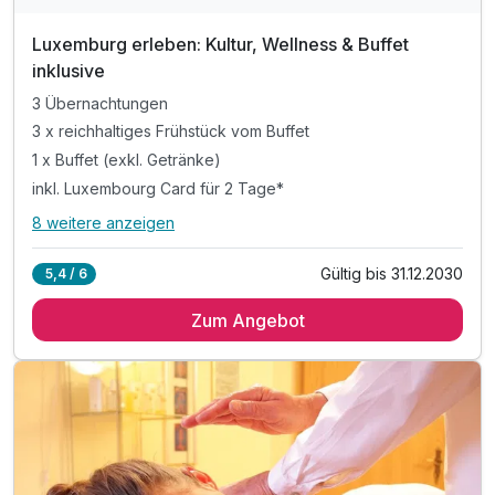
Luxemburg erleben: Kultur, Wellness & Buffet
inklusive
3 Übernachtungen
3 x reichhaltiges Frühstück vom Buffet
1 x Buffet (exkl. Getränke)
inkl. Luxembourg Card für 2 Tage*
8 weitere anzeigen
Alle Inklusivleistungen
12 enthalten
Gültig bis 31.12.2030
5,4 / 6
3 Übernachtungen
Zum Angebot
3 x reichhaltiges Frühstück vom Buffet
1 x Buffet (exkl. Getränke)
inkl. Luxembourg Card für 2 Tage*
* inkl. Nutzung aller öffentlichen Verkehrsmittel
* gratis Eintritt in über 90 Sehenswürdigkeit z.B.
* Besuch der Kasematten
* Eintritt in das Mudam Kunstmuseum