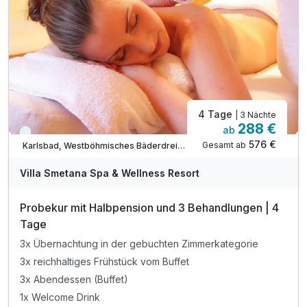
* Weinkellerführung Remich mit Verkostung u.v.m.
1 x Begrüßungsgetränk
inkl. Nutzung des Sauna- und Fitnessbereichs
inkl. Voucher im Hotelshop
4 Tage
| 3 Nächte
288 €
ab
Viele Termine frei
576 €
Gesamt ab
Karlsbad, Westböhmisches Bäderdreieck
Villa Smetana Spa & Wellness Resort
Probekur mit Halbpension und 3 Behandlungen | 4
Tage
3x Übernachtung in der gebuchten Zimmerkategorie
3x reichhaltiges Frühstück vom Buffet
3x Abendessen (Buffet)
1x Welcome Drink