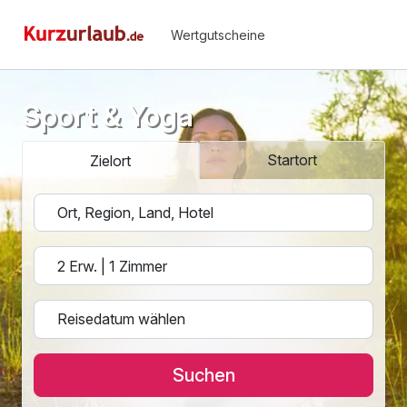
Wertgutscheine
Sport & Yoga
Startort
Zielort
Suchen