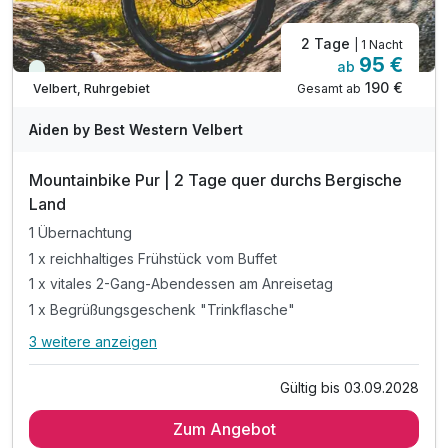
2 Tage
| 1 Nacht
95 €
ab
Immer verfügbar
190 €
Gesamt ab
Velbert, Ruhrgebiet
Aiden by Best Western Velbert
Mountainbike Pur | 2 Tage quer durchs Bergische
Land
1 Übernachtung
1 x reichhaltiges Frühstück vom Buffet
1 x vitales 2-Gang-Abendessen am Anreisetag
1 x Begrüßungsgeschenk "Trinkflasche"
3 weitere anzeigen
Alle Inklusivleistungen
7 enthalten
Gültig bis 03.09.2028
1 Übernachtung
Zum Angebot
1 x reichhaltiges Frühstück vom Buffet