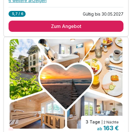
6 weitere anzeigen
Alle Inklusivleistungen
10 enthalten
Gültig bis 30.05.2027
5,7 / 6
3 Übernachtungen
Zum Angebot
3 x reichhaltiges Immenhof-Frühstück
1 x 1 Flasche Sekt für die Zeit zu zweit
1 x 1 Flasche Wasser zur Begrüßung im Zimmer
inkl. Eintritt in den Wellnessbereich
mit finnische Sauna & einer Bio-Sauna
mit romantischem Ruhebereich & Kamin
inkl. flauschigem Bademantel
inkl. Nutzung des Fitnessraums mit Seeblick
inkl. Nutzung W-Lan
3 Tage
| 2 Nächte
163 €
ab
Wieder frei ab September