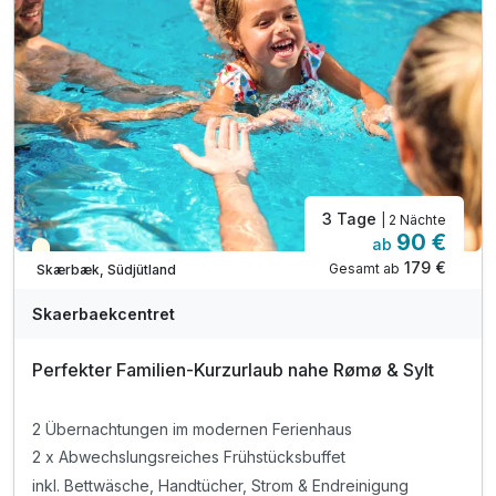
Strom wird nach Verbrauch abgerechnet
inkl. Parkplatz
inkl. WLAN
3 Tage
| 2 Nächte
90 €
ab
Teilweise ausgelastet
179 €
Gesamt ab
Skærbæk, Südjütland
Skaerbaekcentret
Perfekter Familien-Kurzurlaub nahe Rømø & Sylt
2 Übernachtungen im modernen Ferienhaus
2 x Abwechslungsreiches Frühstücksbuffet
inkl. Bettwäsche, Handtücher, Strom & Endreinigung