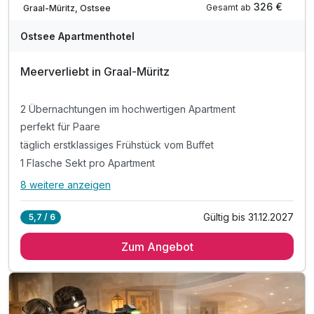
326 €
Gesamt ab
Graal-Müritz, Ostsee
Ostsee Apartmenthotel
Meerverliebt in Graal-Müritz
2 Übernachtungen im hochwertigen Apartment
perfekt für Paare
täglich erstklassiges Frühstück vom Buffet
1 Flasche Sekt pro Apartment
8 weitere anzeigen
Alle Inklusivleistungen
12 enthalten
Gültig bis 31.12.2027
5,7 / 6
2 Übernachtungen im hochwertigen Apartment
Zum Angebot
perfekt für Paare
täglich erstklassiges Frühstück vom Buffet
1 Flasche Sekt pro Apartment
2 "I Love Graal-Müritz" Becher pro Apartment