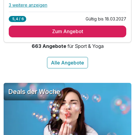
3 weitere anzeigen
Alle Inklusivleistungen
7 enthalten
Gültig bis 18.03.2027
5,4 / 6
3x Übernachtung in der gebuchten Zimmerkategorie
Zum Angebot
3x reichhaltiges Frühstück vom Buffet
3x Abendessen (Buffet)
663 Angebote
für Sport & Yoga
1x Welcome Drink
1x Behandlung zur Auswahl (eine pro Nacht)*
Eintritt ins Wellness (Basin, Whirlpool und Sauna)
Wellness Set (Bademantel und Pantoffeln)
Deals der Woche