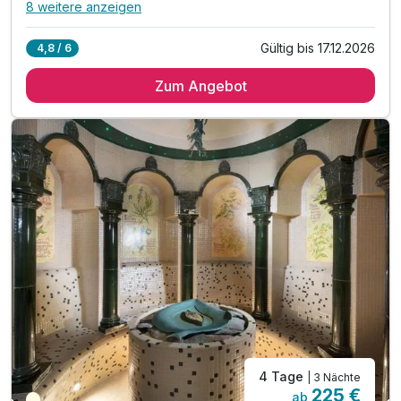
8 weitere anzeigen
Alle Inklusivleistungen
12 enthalten
Gültig bis 17.12.2026
4,8 / 6
2 Übernachtungen
Zum Angebot
2 x reichhaltiges Frühstück vom Buffet
2 x Abendessen im Rahmen der Halbpension*
1 x Welcome Drink**
2 x Lunchpaket zum Mitnehmen***
1 x Fussreflexzonenmassage (30 Min.) pro Person
inkl. Eintritt in den Wellnessbereich****
inkl. Kaffee- und Tee-Zubereitung im Zimmer
inkl. Eintritt ins Spielzimmer*****
inkl. Harrachov Card******
inkl. 10% Rabatt auf andere Wellnessanwendungen
inkl. Parken am Hotel
4 Tage
| 3 Nächte
225 €
ab