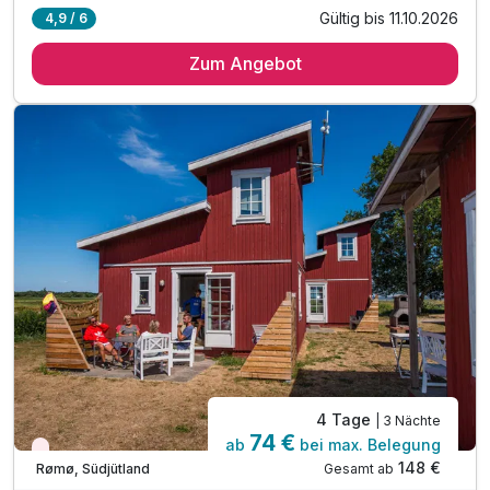
Gültig bis 11.10.2026
4,9 / 6
2 Übernachtungen
Zum Angebot
2 x Frühstück mit Produkten aus der Region
1 x Golfunterricht Freitag 2 Stunden
1 x Golfunterricht Samstag 3 Stunden
1 x Warm machen mit dem Pro am Sonntag
inkl. Entspannen in unserem Wellnessbereich
inkl. kuscheliger Leih-Bademantel & Saunatuch
inkl. Tee-Off Geschenk
4 Tage
| 3 Nächte
74 €
ab
bei max. Belegung
Wieder frei ab September
148 €
Gesamt ab
Rømø, Südjütland