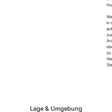
mus
We
in
auf
zu
82,00 €
p.P. ab
An
üb
zu
Ve
Si
Lage & Umgebung