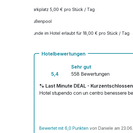
Parkplatz 5,00 € pro Stück / Tag
Eintrittskarte Baumwipfelpfad
Außenpool
pro Person
Hunde im Hotel erlaubt für 18,00 € pro Stück / Tag
Eintrittskarte Nationalparkzentrum "Kö
Fahrradverleih
pro Person
Hotelbewertungen
Kostenloses W-LAN
Sehr gut
Ganzkörpermassage
Mit Hotelbar
5,4
558 Bewertungen
pro Stück (60 Minuten)
% Last Minute DEAL - Kurzentschlosse
Hotel stupendo con un centro benessere bell
Hydrojet-Massage
pro Stück (15 Minuten)
Körperpackung "Rügener Heilkreide"
pro Stück (35 Minuten)
Bewertet mit 6,0 Punkten
von Daniele am 23.06