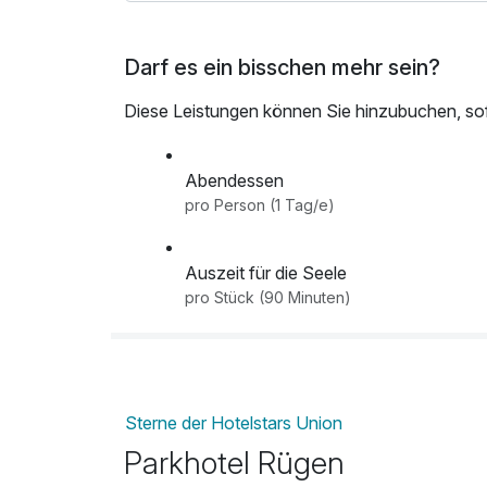
Darf es ein bisschen mehr sein?
Diese Leistungen können Sie hinzubuchen, sofe
Abendessen
pro Person (1 Tag/e)
Auszeit für die Seele
pro Stück (90 Minuten)
Early check in ab 12:00 Uhr
pro Aufenthalt
Sterne der Hotelstars Union
Parkhotel Rügen
Eintrittskarte "Ozeaneum"
pro Person