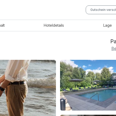
Gutschein vers
halt
Hotel
details
Lage
Pa
Be