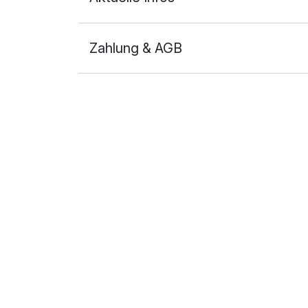
pro Stück (25 Minuten)
Zahlung & AGB
Sektfrühstück auf dem Zimmer
pro Zimmer (1 Tag/e)
Wellnesspaket "Ostseeperle"
pro Stück (60 Minuten)
Wonnewiek Basic
pro Stück (60 Minuten)