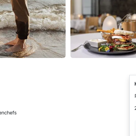
henchefs