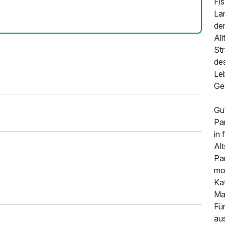
Fi
La
65,00 €
de
All
St
18,50 €
des
Le
Ges
65,00 €
Gu
Par
15,00 €
in
Alt
Pa
mo
45,00 €
Ka
Ma
Fü
aus
45,00 €