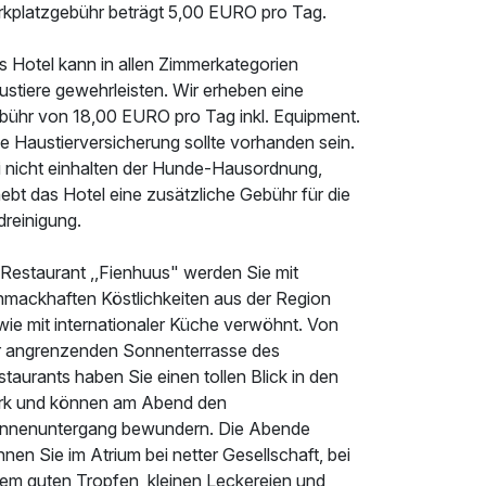
rkplatzgebühr beträgt 5,00 EURO pro Tag.
s Hotel kann in allen Zimmerkategorien
ustiere gewehrleisten. Wir erheben eine
bühr von 18,00 EURO pro Tag inkl. Equipment.
e Haustierversicherung sollte vorhanden sein.
i nicht einhalten der Hunde-Hausordnung,
ebt das Hotel eine zusätzliche Gebühr für die
dreinigung.
 Restaurant ,,Fienhuus" werden Sie mit
hmackhaften Köstlichkeiten aus der Region
wie mit internationaler Küche verwöhnt. Von
r angrenzenden Sonnenterrasse des
taurants haben Sie einen tollen Blick in den
rk und können am Abend den
nnenuntergang bewundern. Die Abende
nen Sie im Atrium bei netter Gesellschaft, bei
nem guten Tropfen, kleinen Leckereien und