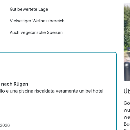
Gut bewertete Lage
15,50 €
Vielseitiger Wellnessbereich
Auch vegetarische Speisen
nigsstuhl"
13,50 €
Fitnessgeräte stehen bereit
Zimmerservice verfügbar
90,00 €
n nach Rügen
Üb
o e una piscina riscaldata veramente un bel hotel
8,00 €
Gö
wu
45,00 €
wei
Bu
.2026