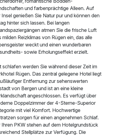
scherdörfer, romantische Bodden-
ndschaften und farbenprächtige Alleen. Auf
r Insel genießen Sie Natur pur und können den
tag hinter sich lassen. Bei langen
randspaziergängen atmen Sie die frische Luft
 milden Reizklimas von Rügen ein, das alle
bensgeister weckt und einen wunderbaren
undheits- sowie Erholungseffekt erzielt.
t schlafen werden Sie während dieser Zeit im
khotel Rügen. Das zentral gelegene Hotel liegt
 fußläufiger Entfernung zur sehenswerten
stadt von Bergen und ist an eine kleine
rklandschaft angeschlossen. Es verfügt über
derne Doppelzimmer der 4-Sterne-Superior
tegorie mit viel Komfort. Hochwertige
tratzen sorgen für einen angenehmen Schlaf.
r Ihren PKW stehen auf dem Hotelgrundstück
reichend Stellplätze zur Verfügung. Die