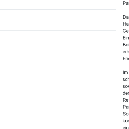
Pa
Da
22,50 €
Ha
Ge
Ein
Be
85,00 €
erh
En
90,00 €
Im
sc
so
de
Res
Pa
So
kön
ei