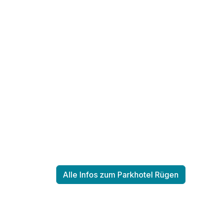
Ausstattung
Für 2 Tage
Doppelzimmer Premium
2 Erwachsene
Alle Infos zum Parkhotel Rügen