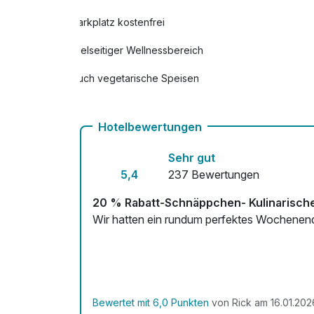
Balancekosmetik
Parkplatz kostenfrei
pro Person (65 Minuten)
Fahrrad
Vielseitiger Wellnessbereich
pro Tag
Auch vegetarische Speisen
Flasche Sekt
Kostenloses W-LAN
pro Stück
Hotelbewertungen
Mit Hotelbar
Fußmassage
Sehr gut
pro Person (30 Minuten)
5,4
237 Bewertungen
20 % Rabatt-Schnäppchen- Kulinarische
Rückenmassage
Wir hatten ein rundum perfektes Wochenen
pro Person (25 Minuten)
Strauß Blumen
pro Stück
Bewertet mit 6,0 Punkten
von Rick am 16.01.202