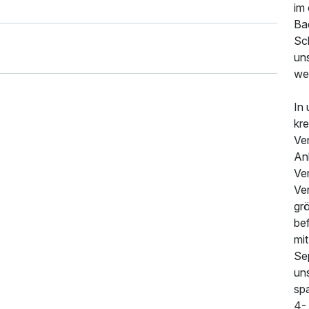
im 
Ba
Sc
uns
we
In
kre
Ve
Anb
Ve
Ver
gr
bef
mit
Se
un
sp
4-