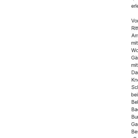
erl
Vo
Rit
Am
mit
Wo
Gä
mi
Da
Kn
Sc
bei
Be
Ba
Bur
Ga
Be