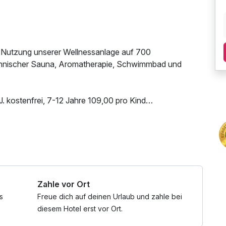
, Nutzung unserer Wellnessanlage auf 700
innischer Sauna, Aromatherapie, Schwimmbad und
. kostenfrei, 7-12 Jahre 109,00 pro Kind
e Bestimmungen und Zusatzgebühren in Kraft. Die
 Verbindung setzen.
 Parkplatz, Nutzung des Wellnessbereichs, W-LAN
es Internetterminal
Zahle vor Ort
-Behandlungen individuell abstimmen, so bitten wir um
efonisch.
s
Freue dich auf deinen Urlaub und zahle bei
diesem Hotel erst vor Ort.