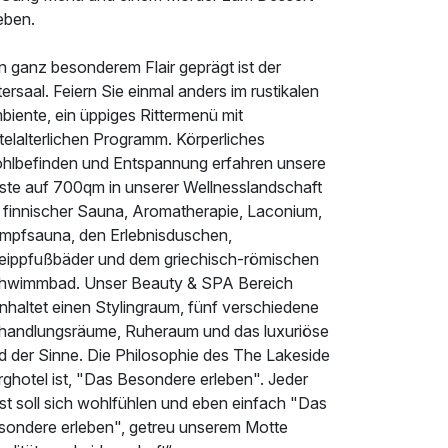
eben.
n ganz besonderem Flair geprägt ist der
tersaal. Feiern Sie einmal anders im rustikalen
biente, ein üppiges Rittermenü mit
telalterlichen Programm. Körperliches
hlbefinden und Entspannung erfahren unsere
ste auf 700qm in unserer Wellnesslandschaft
t finnischer Sauna, Aromatherapie, Laconium,
mpfsauna, den Erlebnisduschen,
eippfußbäder und dem griechisch-römischen
hwimmbad. Unser Beauty & SPA Bereich
nhaltet einen Stylingraum, fünf verschiedene
handlungsräume, Ruheraum und das luxuriöse
d der Sinne. Die Philosophie des The Lakeside
ghotel ist, "Das Besondere erleben". Jeder
st soll sich wohlfühlen und eben einfach "Das
sondere erleben", getreu unserem Motte