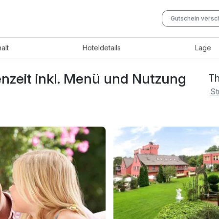
Gutschein vers
halt
Hotel
details
Lage
enzeit inkl. Menü und Nutzung
Th
St