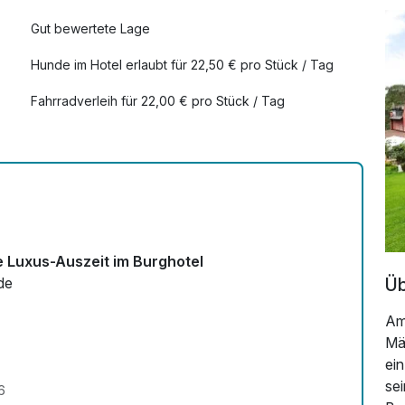
83,00 €
Gut bewertete Lage
22,00 €
Hunde im Hotel erlaubt für 22,50 € pro Stück / Tag
Fahrradverleih für 22,00 € pro Stück / Tag
36,00 €
Zimmerservice verfügbar
51,00 €
 Luxus-Auszeit im Burghotel
41,00 €
Üb
de
Am
Mä
35,00 €
ein
se
6