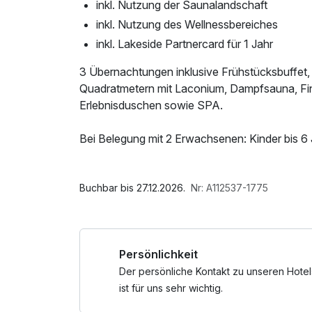
inkl. Nutzung der Saunalandschaft
inkl. Nutzung des Wellnessbereiches
inkl. Lakeside Partnercard für 1 Jahr
3 Übernachtungen inklusive Frühstücksbuffet
Quadratmetern mit Laconium, Dampfsauna, F
Erlebnisduschen sowie SPA.
Bei Belegung mit 2 Erwachsenen: Kinder bis 6 J
Bei Buchungen ab 3 Zimmern treten gesondert
Im Angebot enthalten
Rezeption wird sich diesbezüglich mit Ihnen in
Saunabenutzung, Saunatuch, Leihbademantel,
Buchbar bis 27.12.2026.
Nr: A112537-1775
Nutzung / Internetnutzung, Nutzung Öffentlich
Persönlichkeit
Liebe Gäste, möchten Sie Termine für Wellness
eine kurze Kontaktaufnahme per Mail oder Tel
Der persönliche Kontakt zu unseren Hotel
ist für uns sehr wichtig.