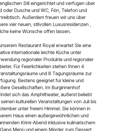
englischen Stil eingerichtet und verfügen über
d oder Dusche und WC, Fön, Telefon und
hreibtisch. Außerdem freuen wir uns über
ere vier neuen, stilvollen Luxusresidenzen ,
lche keine Wünsche offen lassen.
 unserem Restaurant Royal erwartet Sie eine
ative internationale leichte Küche unter
rwendung regionaler Produkte und regionaler
ieter. Für Feierlichkeiten stehen Ihnen 4
ranstaltungsräume und 8 Tagungsräume zur
fügung. Bestens geeignet für kleine und
ößere Gesellschaften. Im Burginnenhof
indet sich das Amphitheater, äußerst beliebt
 seinen kulturellen Veranstaltungen von Juli bis
ptember unter freiem Himmel. Sie können in
serem Haus einen außergewöhnlichen und
annenden Krimi-Abend inklusive kulinarischem
 Gang Menü und einem Mörder zum Dessert