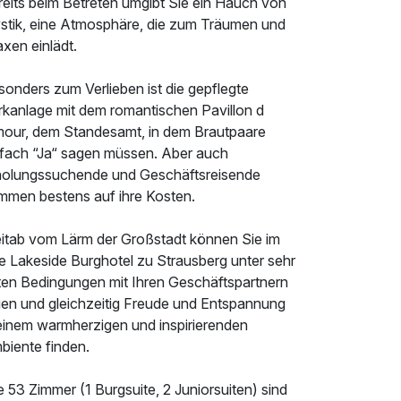
reits beim Betreten umgibt Sie ein Hauch von
stik, eine Atmosphäre, die zum Träumen und
axen einlädt.
onders zum Verlieben ist die gepflegte
rkanlage mit dem romantischen Pavillon d
mour, dem Standesamt, in dem Brautpaare
nfach “Ja“ sagen müssen. Aber auch
holungssuchende und Geschäftsreisende
mmen bestens auf ihre Kosten.
itab vom Lärm der Großstadt können Sie im
e Lakeside Burghotel zu Strausberg unter sehr
ten Bedingungen mit Ihren Geschäftspartnern
gen und gleichzeitig Freude und Entspannung
 einem warmherzigen und inspirierenden
biente finden.
e 53 Zimmer (1 Burgsuite, 2 Juniorsuiten) sind