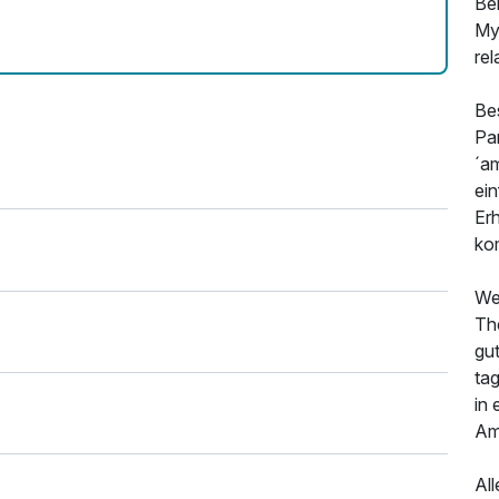
Be
My
rel
Bes
Pa
´a
ei
Er
ko
We
Th
gu
ta
in
Am
All