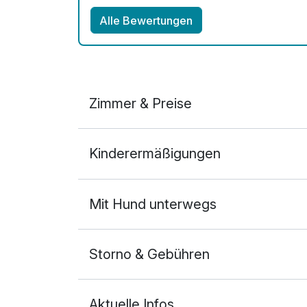
Alle Bewertungen
Zimmer & Preise
Doppelzimmer
Kinderermäßigungen
2 Erwachsene und 2 Kinder
Mit Hund unterwegs
Storno & Gebühren
Aktuelle Infos