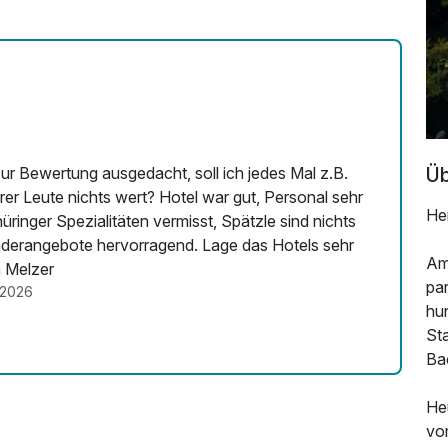
Mit Hotelbar
Üb
zur Bewertung ausgedacht, soll ich jedes Mal z.B.
rt? Hotel war gut, Personal sehr
He
ringer Spezialitäten vermisst, Spätzle sind nichts
 hervorragend. Lage das Hotels sehr
Am 
a Melzer
par
.2026
hu
St
Ba
He
vo