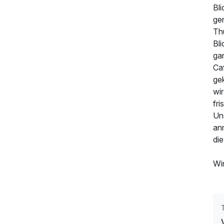
Bl
ge
Thü
Bl
gan
Ca
223,50 €
p.P. ab
ge
wir
fri
Uns
anm
die
Wi