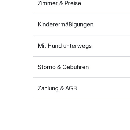
Zimmer & Preise
Doppelzimmer Basis
Kinderermäßigungen
2 Erwachsene
Ausstattung
Mit Hund unterwegs
Zusatznächte
Storno & Gebühren
Für 4 Tage
Zahlung & AGB
Doppelzimmer Bergblick
2 Erwachsene und 2 Kinder