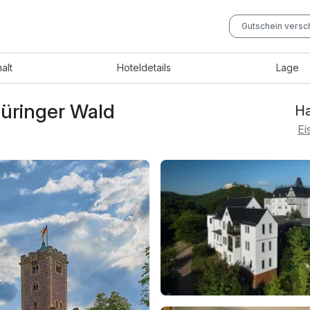
Gutschein vers
halt
Hotel
details
Lage
hüringer Wald
Ha
Ei