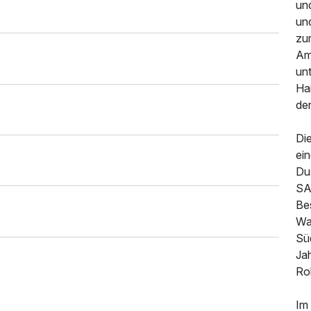
und
un
zu
Am
unt
Hai
de
Die
ein
Du
193,50 €
p.P. ab
SA
Bes
Wa
Süd
Ja
Rol
Im 