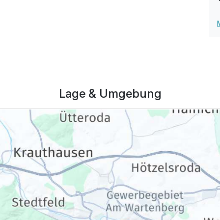
203,50 €
p.P. ab
Lage & Umgebung
203,50 €
p.P. ab