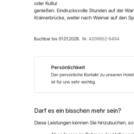
oder Kultur
genießen. Eindrucksvolle Stunden auf der Wart
Krämerbrücke, weiter nach Weimar auf den Sp
Stunden genießen in unserem Restaurant Luth
mediterran anmutenden Wintergarten mit grand
Im Angebot enthalten
Parkplatz, Nutzung des Fitnessbereichs, W-L
Buchbar bis 01.01.2028.
Nr: A206852-6494
Persönlichkeit
Der persönliche Kontakt zu unseren Hotel
ist für uns sehr wichtig.
Darf es ein bisschen mehr sein?
Diese Leistungen können Sie hinzubuchen, sofe