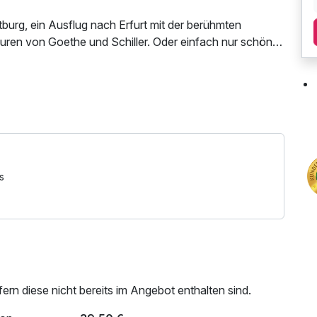
burg, ein Ausflug nach Erfurt mit der berühmten
uren von Goethe und Schiller. Oder einfach nur schöne
erstube, auf unserer Panoramaterrasse oder dem
iosem Blick auf die Wartburg.
AN Nutzung / Internetnutzung
s
rn diese nicht bereits im Angebot enthalten sind.