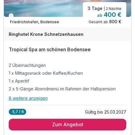
3 Tage
| 2 Nächte
400 €
ab
Viele Termine frei
800 €
Gesamt ab
Friedrichshafen, Bodensee
A
WAR
Ringhotel Krone Schnetzenhausen
D
202
Tropical Spa am schönen Bodensee
6
2 Übernachtungen
1 x Mittagssnack oder Kaffee/Kuchen
1 x Aperitif
2 x 5-Gänge Abendmenü im Rahmen der Halbpension
8 weitere anzeigen
Alle Inklusivleistungen
12 enthalten
Gültig bis 25.03.2027
5,7 / 6
2 Übernachtungen
Zum Angebot
1 x Mittagssnack oder Kaffee/Kuchen
1 x Aperitif