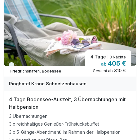
Indoor-Pool mit Ruhe-Wintergarten
inkl. Freibad mit Liegewiese (Mai-Sept.)
Saunalandschaft (textilfrei)
Saunalandschaft (mit Textil) mit Kräuter-Sauna
Dampfbad, Salzgrotte, Ruhe-Raum
4 Tage
| 3 Nächte
405 €
ab
Viele Termine frei
810 €
Gesamt ab
Friedrichshafen, Bodensee
A
WAR
Ringhotel Krone Schnetzenhausen
D
202
4 Tage Bodensee-Auszeit, 3 Übernachtungen mit
6
Halbpension
3 Übernachtungen
3 x reichhaltiges Genießer-Frühstücksbuffet
3 x 5-Gänge-Abendmenü im Rahmen der Halbpension