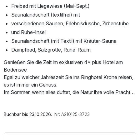
Freibad mit Liegewiese (Mai-Sept.)
Saunalandschaft (textilfrei) mit
verschiedenen Saunen, Erlebnisdusche, Zirbenstube
und Ruhe-Insel
Saunalandschaft (mit Textil) mit Kräuter-Sauna
Dampfbad, Salzgrotte, Ruhe-Raum
Genießen Sie die Zeit im exklusiven 4* plus Hotel am
Bodensee
Egal zu welcher Jahreszeit Sie ins Ringhotel Krone reisen,
es ist immer ein Genuss.
Im Sommer, wenn alles duftet, die Natur ihre volle Pracht
entfaltet, die üppigen Wiesen ihr weiches Grün ausrollen
und das frühe Licht die zauberhafte Landschaft streichelt.
Im Angebot enthalten
Im Herbst und Winter, wenn Sie die Zeit im schönen
1 x Welcome Drink, Saunabenutzung, Saunatuch,
Buchbar bis 23.10.2026.
Nr: A210125-3723
Wellnessbereich verbringen und sich abends beim 5-
Leihbademantel, Parkplatz, 1 x kleines
Gänge-Menü kulinarisch verwöhnen lassen können.
Abschiedsgeschenk, Nutzung des Fitnessbereichs,
Lassen Sie es sich gutgehen: mit Wellness & Kulinarik, mit
Nutzung des Wellnessbereichs, W-LAN Nutzung /