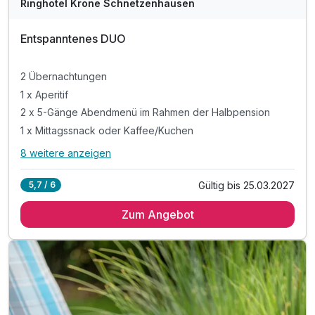
WAR
Ringhotel Krone Schnetzenhausen
D
202
Entspanntenes DUO
6
2 Übernachtungen
1 x Aperitif
2 x 5-Gänge Abendmenü im Rahmen der Halbpension
1 x Mittagssnack oder Kaffee/Kuchen
8 weitere anzeigen
Alle Inklusivleistungen
12 enthalten
Gültig bis 25.03.2027
5,7 / 6
2 Übernachtungen
Zum Angebot
1 x Aperitif
2 x 5-Gänge Abendmenü im Rahmen der Halbpension
1 x Mittagssnack oder Kaffee/Kuchen
1 x Peeling
1 x Pflege und Massage
zu dem Termin bitte ungeschminkt kommen