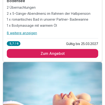
Bodensee
2 Übernachtungen
2 x 5-Gänge-Abendmenü im Rahmen der Halbpension
1 x romantisches Bad in unserer Partner- Badewanne
1 x Bodymassage mit warmem Öl
8 weitere anzeigen
Alle Inklusivleistungen
12 enthalten
Gültig bis 25.03.2027
5,7 / 6
2 Übernachtungen
Zum Angebot
2 x 5-Gänge-Abendmenü im Rahmen der Halbpension
1 x romantisches Bad in unserer Partner- Badewanne
1 x Bodymassage mit warmem Öl
1 x Aperitif an der Pianobar
1 x Mittagssnack oder Kaffee/Kuchen
Ausgezeichneter Wellnessbereich mit
Saunalandschaft (textilfrei) mit Erlebnisdusche
Zirbenstube und Ruhe-Insel
Freibad mit Liegewiese (Mai-Sept.)