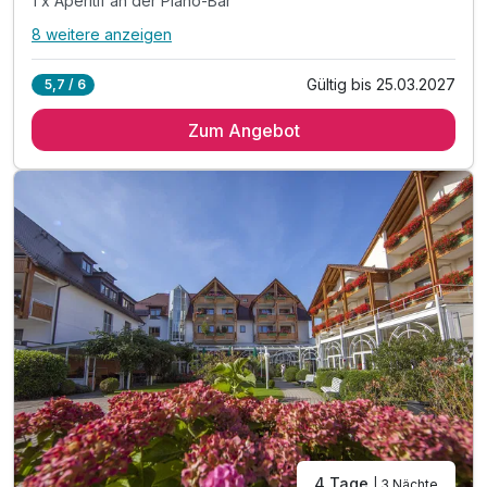
1 x Aperitif an der Piano-Bar
8 weitere anzeigen
Alle Inklusivleistungen
12 enthalten
Gültig bis 25.03.2027
5,7 / 6
3 Übernachtungen
Zum Angebot
3 x reichhaltiges Genießer-Frühstücksbuffet
3 x 5-Gänge-Abendmenü im Rahmen der Halbpension
1 x Aperitif an der Piano-Bar
Ausgezeichneter Wellnessbereich mit
Indoor-Pool mit Ruhe-Wintergarten
Freibad mit Liegewiese (Mai-Sept.)
Saunalandschaft (textilfrei) mit
verschiedenen Saunen, Erlebnisdusche, Zirbenstube
und Ruhe-Insel
Saunalandschaft (mit Textil) mit Kräuter-Sauna
Dampfbad, Salzgrotte, Ruhe-Raum
4 Tage
| 3 Nächte