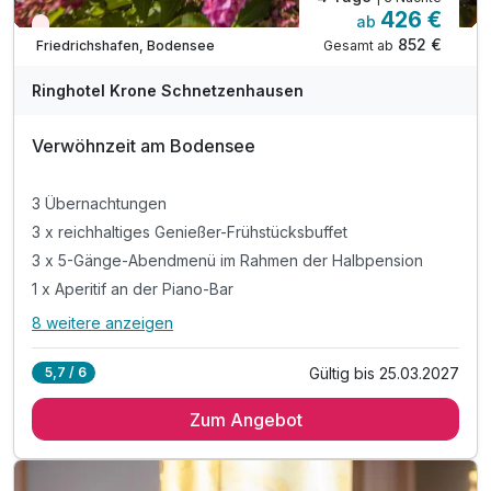
426 €
ab
Wieder frei ab Oktober
852 €
Gesamt ab
Friedrichshafen, Bodensee
A
WAR
Ringhotel Krone Schnetzenhausen
D
202
Verwöhnzeit am Bodensee
6
3 Übernachtungen
3 x reichhaltiges Genießer-Frühstücksbuffet
3 x 5-Gänge-Abendmenü im Rahmen der Halbpension
1 x Aperitif an der Piano-Bar
8 weitere anzeigen
Alle Inklusivleistungen
12 enthalten
Gültig bis 25.03.2027
5,7 / 6
3 Übernachtungen
Zum Angebot
3 x reichhaltiges Genießer-Frühstücksbuffet
3 x 5-Gänge-Abendmenü im Rahmen der Halbpension
1 x Aperitif an der Piano-Bar