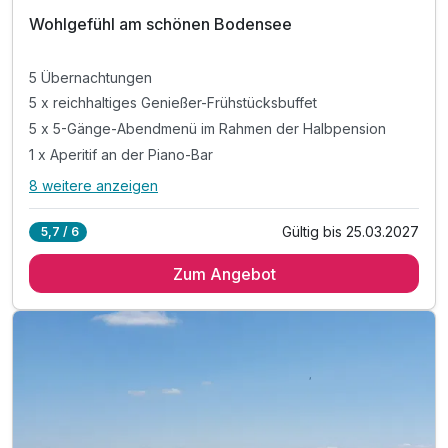
202
Wohlgefühl am schönen Bodensee
6
5 Übernachtungen
5 x reichhaltiges Genießer-Frühstücksbuffet
5 x 5-Gänge-Abendmenü im Rahmen der Halbpension
1 x Aperitif an der Piano-Bar
8 weitere anzeigen
Alle Inklusivleistungen
12 enthalten
Gültig bis 25.03.2027
5,7 / 6
5 Übernachtungen
Zum Angebot
5 x reichhaltiges Genießer-Frühstücksbuffet
5 x 5-Gänge-Abendmenü im Rahmen der Halbpension
1 x Aperitif an der Piano-Bar
Spa-Gutschein im Wert von 35 Euro pro Person
Ausgezeichneter Wellnessbereich mit
Indoor-Pool mit Ruhe-Wintergarten
Saunalandschaft (textilfrei) mit Ruhe-Insel