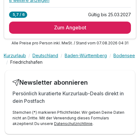
8 weitere anzeigen
Alle Inklusivleistungen
12 enthalten
Gültig bis 25.03.2027
5,7 / 6
7 Übernachtungen
Zum Angebot
7 x Genießer-Frühstücksbuffet
7 x 5-Gänge-Abendmenü im Rahmen der Halbpension
Alle Preise pro Person inkl. MwSt. / Stand vom 07.08.2026 04:31
1 x Aperitif
inkl. Entspannen in unserem Wellnessbereich
Kurzurlaub
Deutschland
Baden-Württemberg
Bodensee
Indoor-Pool mit Infrarot-Kabine, Ruhe-Wintergarten
Friedrichshafen
inkl. Nutzung Freibad mit Liegewiese (Mai-Sept)
Saunalandschaft (textilfrei) mit Ruhe-Insel
Newsletter abonnieren
und Erlebnisdusche, Zirbenstube
Saunalandschaft (mit Textil) mit Kräuter-Sauna und
Persönlich kuratierte Kurzurlaub-Deals direkt in
dein Postfach
Dampfbad, Salzgrotte, Ruhe-Raum mit Wasserbetten
inkl. Parkplatz und WLAN
Sternchen (*) markieren Pflichtfelder. Wir geben Deine Daten
nicht an Dritte. Mit der Verwendung dieses Formulars
akzeptierst Du unsere
Datenschutzrichtlinie
.