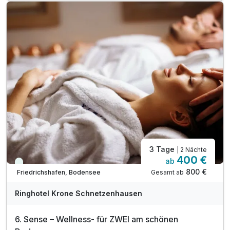
2 x 5-Gänge Abendmenü im Rahmen der Halbpension
1 x Aroma-Bad in der Whirlwanne
1 x Rückenmassage
Indoor-Pool mit Ruhe-Wintergarten
inkl. Freibad mit Liegewiese (Mai-Sept.)
Saunalandschaft (textilfrei) mit
verschiedenen Saunen, Erlebnisdusche, Zirbenstube
Saunalandschaft (mit Textil) mit Kräuter-Sauna
Dampfbad, Salzgrotte, Ruhe-Raum
3 Tage
| 2 Nächte
400 €
ab
Viele Termine frei
800 €
Gesamt ab
Friedrichshafen, Bodensee
A
WAR
Ringhotel Krone Schnetzenhausen
D
202
6. Sense – Wellness- für ZWEI am schönen
6