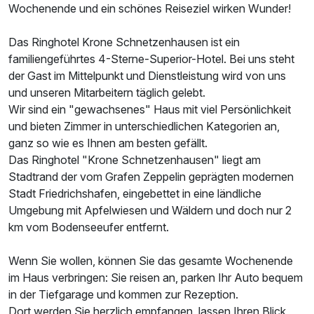
Wochenende und ein schönes Reiseziel wirken Wunder!
Das Ringhotel Krone Schnetzenhausen ist ein
familiengeführtes 4-Sterne-Superior-Hotel. Bei uns steht
der Gast im Mittelpunkt und Dienstleistung wird von uns
und unseren Mitarbeitern täglich gelebt.
Wir sind ein "gewachsenes" Haus mit viel Persönlichkeit
und bieten Zimmer in unterschiedlichen Kategorien an,
ganz so wie es Ihnen am besten gefällt.
Das Ringhotel "Krone Schnetzenhausen" liegt am
Ausstattung
Stadtrand der vom Grafen Zeppelin geprägten modernen
Stadt Friedrichshafen, eingebettet in eine ländliche
Für 3 Tage
278,00 €
Umgebung mit Apfelwiesen und Wäldern und doch nur 2
p.P. ab
km vom Bodenseeufer entfernt.
Wenn Sie wollen, können Sie das gesamte Wochenende
im Haus verbringen: Sie reisen an, parken Ihr Auto bequem
in der Tiefgarage und kommen zur Rezeption.
Doppelzimmer Superior
Dort werden Sie herzlich empfangen, lassen Ihren Blick