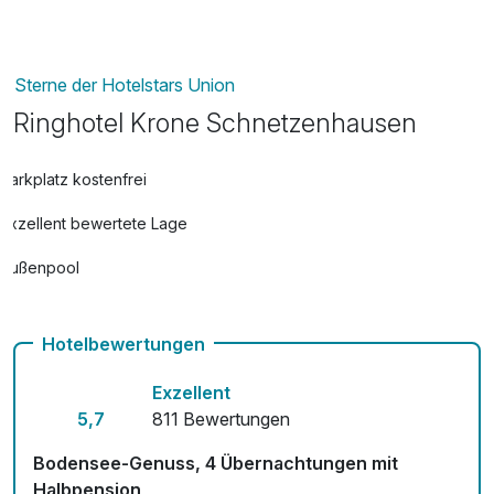
Sterne der Hotelstars Union
Ringhotel Krone Schnetzenhausen
Parkplatz kostenfrei
Exzellent bewertete Lage
Außenpool
Vielseitiger Wellnessbereich
Hotelbewertungen
Hunde im Hotel nicht erlaubt
Exzellent
Fahrradverleih für 10,00 € pro Person / Tag
5,7
811 Bewertungen
Fitnessgeräte stehen bereit
Bodensee-Genuss, 4 Übernachtungen mit
Kostenloses W-LAN
Halbpension