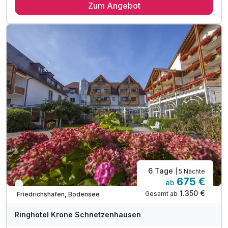
Zum Angebot
5 x 5-Gänge-Abendmenü im Rahmen der Halbpension
1 x Aperitif
Freibad mit Liegewiese (Mai-Sept.)
Ausgezeichneter Wellnessbereich mit
Indoor-Pool mit Ruhe-Wintergarten
Saunalandschaft (textilfrei) mit
verschiedenen Saunen, Erlebnisdusche, Zirbenstube
und Ruhe-Insel
inkl. kuscheliger Leih-Bademantel & Saunatuch
Saunalandschaft (mit Textil) mit Kräuter-Sauna
Dampfbad, Salzgrotte, Ruhe-Raum
6 Tage
| 5 Nächte
675 €
ab
Viele Termine frei
1.350 €
Gesamt ab
Friedrichshafen, Bodensee
A
WAR
Ringhotel Krone Schnetzenhausen
D