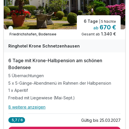
Dampfbad, Salzgrotte, Ruhe-Raum
6 Tage
| 5 Nächte
670 €
ab
Viele Termine frei
1.340 €
Gesamt ab
Friedrichshafen, Bodensee
A
WAR
Ringhotel Krone Schnetzenhausen
D
202
6 Tage mit Krone-Halbpension am schönen
6
Bodensee
5 Übernachtungen
5 x 5-Gänge-Abendmenü im Rahmen der Halbpension
1 x Aperitif
Freibad mit Liegewiese (Mai-Sept.)
8 weitere anzeigen
Alle Inklusivleistungen
12 enthalten
Gültig bis 25.03.2027
5,7 / 6
5 Übernachtungen