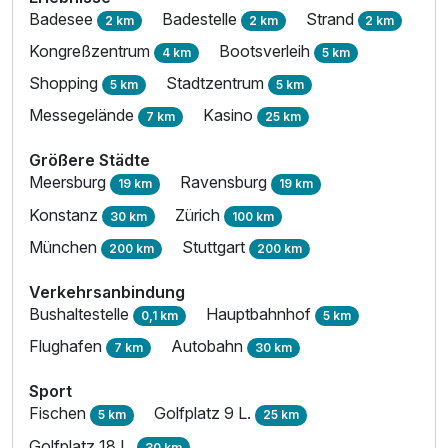
Badesee
Badestelle
Strand
2 km
2 km
2 km
Kongreßzentrum
Bootsverleih
4 km
5 km
Shopping
Stadtzentrum
5 km
5 km
Messegelände
Kasino
7 km
25 km
Größere Städte
Meersburg
Ravensburg
19 km
19 km
Konstanz
Zürich
30 km
100 km
München
Stuttgart
200 km
200 km
Verkehrsanbindung
Bushaltestelle
Hauptbahnhof
0,1 km
5 km
Flughafen
Autobahn
7 km
30 km
Ausstattung
Sport
Fischen
Golfplatz 9 L.
5 km
25 km
Golfplatz 18 L.
Für 3 Tage
30 km