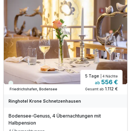
Spa-Gutschein im Wert von 35 Euro pro Person
Ausgezeichneter Wellnessbereich mit
Indoor-Pool mit Ruhe-Wintergarten
Saunalandschaft (textilfrei) mit Ruhe-Insel
verschiedenen Saunen, Erlebnisdusche, Zirbenstube
Saunalandschaft (mit Textil) mit Kräuter-Sauna
Dampfbad, Salzgrotte, Ruhe-Raum
Freibad mit Liegewiese (Mai-Sept.)
5 Tage
| 4 Nächte
556 €
ab
Viele Termine frei
1.112 €
Gesamt ab
Friedrichshafen, Bodensee
A
WAR
Ringhotel Krone Schnetzenhausen
D
202
Bodensee-Genuss, 4 Übernachtungen mit
6
Halbpension