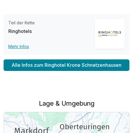
Suite Deluxe
Teil der Kette
2 Erwachsene und 2 Kinder
Ringhotels
Mehr Infos
Alle Infos zum Ringhotel Krone Schnetzenhausen
Lage & Umgebung