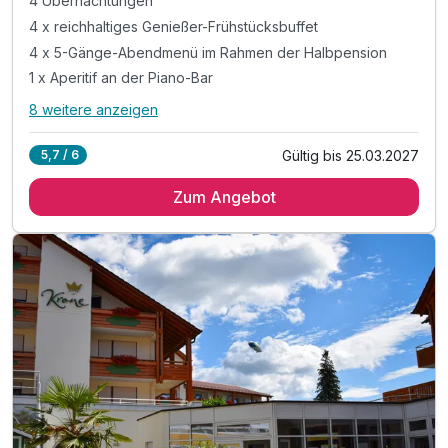
4 Übernachtungen
4 x reichhaltiges Genießer-Frühstücksbuffet
4 x 5-Gänge-Abendmenü im Rahmen der Halbpension
1 x Aperitif an der Piano-Bar
8 weitere anzeigen
Alle Inklusivleistungen
12 enthalten
Gültig bis 25.03.2027
5,7 / 6
4 Übernachtungen
Zum Angebot
4 x reichhaltiges Genießer-Frühstücksbuffet
4 x 5-Gänge-Abendmenü im Rahmen der Halbpension
1 x Aperitif an der Piano-Bar
Ausgezeichneter Wellnessbereich mit
Indoor-Pool mit Infrarot-Kabine, Ruhe-Wintergarten
Freibad mit Liegewiese (Mai-Sept.)
Saunalandschaft (textilfrei) mit
verschiedenen Saunen, Erlebnisdusche, Zirbenstube
und Ruhe-Insel
Saunalandschaft (mit Textil) mit Kräuter-Sauna