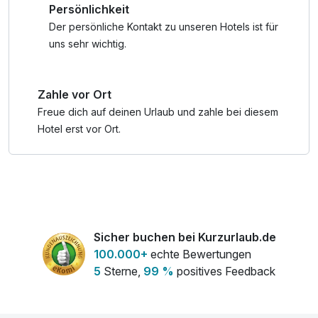
Persönlichkeit
Fahrradfahren & Tennisspielen oder mit Schifffahren &
Internetnutzung, Nutzung Öffentliches Internetterminal,
einem Ausflug zu den zahlreichen Sehenswürdigkeiten
Coffee to go, kostenfreie Nutzung öffentl. Nahverkehr,
Der persönliche Kontakt zu unseren Hotels ist für
rund um den Bodensee.
Badetasche mit Bademantel und -tücher
uns sehr wichtig.
Zahle vor Ort
Freue dich auf deinen Urlaub und zahle bei diesem
Hotel erst vor Ort.
Sicher buchen bei Kurzurlaub.de
100.000+
echte Bewertungen
5
Sterne,
99 %
positives Feedback