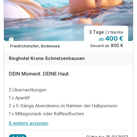
Saunalandschaft (mit Textil) mit Kräuter-Sauna
Dampfbad, Salzgrotte, Ruhe-Raum
3 Tage
| 2 Nächte
400 €
ab
Viele Termine frei
800 €
Gesamt ab
Friedrichshafen, Bodensee
A
WAR
Ringhotel Krone Schnetzenhausen
D
202
DEIN Moment. DEINE Haut.
6
2 Übernachtungen
1 x Aperitif
2 x 5-Gänge Abendmenü im Rahmen der Halbpension
1 x Mittagssnack oder Kaffee/Kuchen
8 weitere anzeigen
Alle Inklusivleistungen
12 enthalten