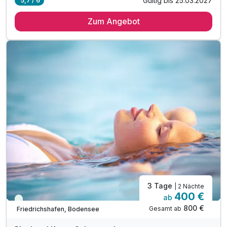
Gültig bis 25.03.2027
5,7 / 6
2 Übernachtungen
Zum Angebot
1 x Aperitif
2 x 5-Gänge Abendmenü im Rahmen der Halbpension
1 x Mittagssnack oder Kaffee/Kuchen
1 x Gesichtsreinigung, Gesichtsmaske
1 x Gesichtsmassage
zu dem Termin bitte ungeschminkt kommen
Indoor-Pool mit Ruhe-Wintergarten
inkl. Freibad mit Liegewiese (Mai-Sept.)
Saunalandschaft (textilfrei)
Saunalandschaft (mit Textil) mit Kräuter-Sauna
Dampfbad, Salzgrotte, Ruhe-Raum
3 Tage
| 2 Nächte
400 €
ab
Viele Termine frei
800 €
Gesamt ab
Friedrichshafen, Bodensee
A