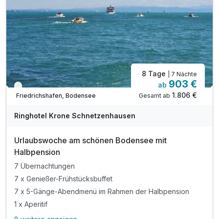
verschiedenen Saunen, Erlebnisdusche, Zirbenstube
Saunalandschaft (mit Textil) mit Kräuter-Sauna
Dampfbad, Salzgrotte, Ruhe-Raum
Freibad mit Liegewiese (Mai-Sept.)
8 Tage
| 7 Nächte
903 €
ab
Viele Termine frei
1.806 €
Gesamt ab
Friedrichshafen, Bodensee
A
WAR
Ringhotel Krone Schnetzenhausen
D
202
Urlaubswoche am schönen Bodensee mit
6
Halbpension
7 Übernachtungen
7 x Genießer-Frühstücksbuffet
7 x 5-Gänge-Abendmenü im Rahmen der Halbpension
1 x Aperitif