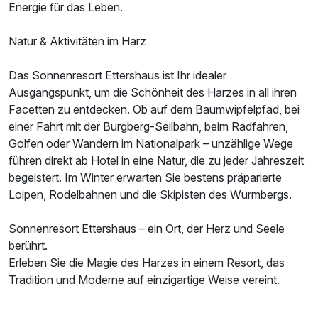
Energie für das Leben.
Natur & Aktivitäten im Harz
Das Sonnenresort Ettershaus ist Ihr idealer
Ausstattung
Ausgangspunkt, um die Schönheit des Harzes in all ihren
Facetten zu entdecken. Ob auf dem Baumwipfelpfad, bei
einer Fahrt mit der Burgberg-Seilbahn, beim Radfahren,
Für 4 Tage
449,00 €
p.P. ab
Golfen oder Wandern im Nationalpark – unzählige Wege
führen direkt ab Hotel in eine Natur, die zu jeder Jahreszeit
begeistert. Im Winter erwarten Sie bestens präparierte
Loipen, Rodelbahnen und die Skipisten des Wurmbergs.
Doppelzimmer Superior
Sonnenresort Ettershaus – ein Ort, der Herz und Seele
2 Erwachsene
berührt.
Erleben Sie die Magie des Harzes in einem Resort, das
Tradition und Moderne auf einzigartige Weise vereint.