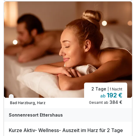
1 x 1 Teilkörpermassage
inkl. Nutzung des 1000m² großen Wellnessbereiches
Nutzung unserer Badelandschaft-Innen- & Außenpool
inkl. Saunalandschaft mit drei Saunen
inkl. Bademantel & Saunatuch für ihren Aufenthalt
inkl. Ruheraum mit Panorama-Fenster
inkl. Sonnenterrasse mit Blick auf die Burgberg
2 Tage
| 1 Nacht
192 €
ab
Nur noch bis Oktober
384 €
Gesamt ab
Bad Harzburg, Harz
Sonnenresort Ettershaus
Kurze Aktiv- Wellness- Auszeit im Harz für 2 Tage