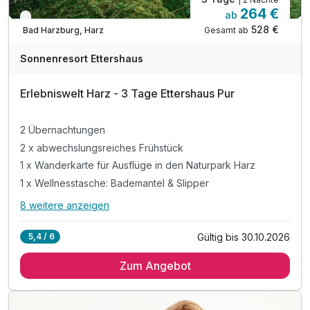
264 €
ab
Nur noch bis Oktober
528 €
Gesamt ab
Bad Harzburg, Harz
Sonnenresort Ettershaus
Erlebniswelt Harz - 3 Tage Ettershaus Pur
2 Übernachtungen
2 x abwechslungsreiches Frühstück
1 x Wanderkarte für Ausflüge in den Naturpark Harz
1 x Wellnesstasche: Bademantel & Slipper
8 weitere anzeigen
Alle Inklusivleistungen
12 enthalten
Gültig bis 30.10.2026
5,4 / 6
2 Übernachtungen
Zum Angebot
2 x abwechslungsreiches Frühstück
1 x Wanderkarte für Ausflüge in den Naturpark Harz
1 x Wellnesstasche: Bademantel & Slipper