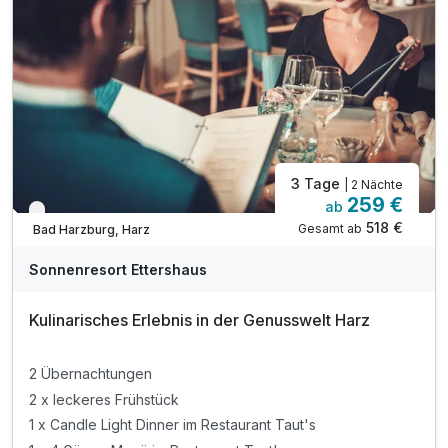
inkl. Saunalandschaft mit drei Saunen
Für 4 Tage
499,00 €
p.P. ab
inkl. Bademantel & Saunatuch für ihren Aufenthalt
inkl. Ruheraum mit Panorama-Fenster
inkl. Sonnenterrasse mit Blick auf die Burgberg
Suite/n
3 Tage
| 2 Nächte
4 Erwachsene und 2 Kinder
259 €
ab
Nur noch bis Oktober
518 €
Gesamt ab
Bad Harzburg, Harz
Sonnenresort Ettershaus
Kulinarisches Erlebnis in der Genusswelt Harz
2 Übernachtungen
2 x leckeres Frühstück
1 x Candle Light Dinner im Restaurant Taut's