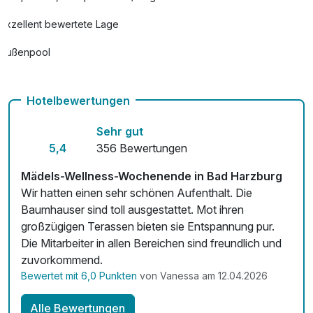
pro Nacht
Exzellent bewertete Lage
Rückenmassage
44,00 €
Außenpool
pro Person (30 Minuten)
Vielseitiger Wellnessbereich
Sekt bei Anreise
19,50 €
Hotelbewertungen
Hunde im Hotel nicht erlaubt
pro Stück
Sehr gut
Auch vegetarische Speisen
5,4
356 Bewertungen
Kostenloses W-LAN
Mädels-Wellness-Wochenende in Bad Harzburg
Mit Hotelbar
Wir hatten einen sehr schönen Aufenthalt. Die
Baumhauser sind toll ausgestattet. Mot ihren
großzügigen Terassen bieten sie Entspannung pur.
Die Mitarbeiter in allen Bereichen sind freundlich und
zuvorkommend.
Bewertet mit 6,0 Punkten
von Vanessa am 12.04.2026
Alle Bewertungen