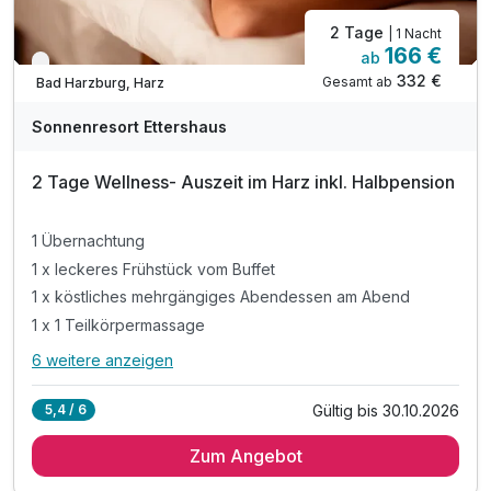
2 Tage
| 1 Nacht
166 €
ab
Nur noch bis Oktober
332 €
Gesamt ab
Bad Harzburg, Harz
Sonnenresort Ettershaus
2 Tage Wellness- Auszeit im Harz inkl. Halbpension
1 Übernachtung
1 x leckeres Frühstück vom Buffet
1 x köstliches mehrgängiges Abendessen am Abend
1 x 1 Teilkörpermassage
6 weitere anzeigen
Alle Inklusivleistungen
10 enthalten
Gültig bis 30.10.2026
5,4 / 6
1 Übernachtung
Zum Angebot
1 x leckeres Frühstück vom Buffet
1 x köstliches mehrgängiges Abendessen am Abend