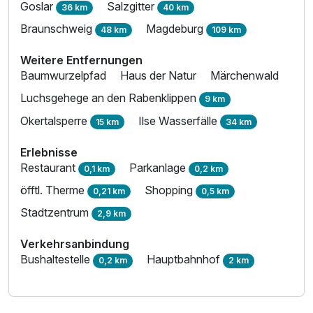
Goslar
Salzgitter
36 km
40 km
Für 4 Tage
459,00 €
p.P. ab
Braunschweig
Magdeburg
48 km
109 km
Weitere Entfernungen
Baumwurzelpfad
Haus der Natur
Märchenwald
Luchsgehege an den Rabenklippen
9 km
Familienzimmer
Okertalsperre
Ilse Wasserfälle
15 km
34 km
2 Erwachsene und 2 Kinder
Erlebnisse
Restaurant
Parkanlage
0,1 km
0,2 km
öfftl. Therme
Shopping
0,21 km
0,5 km
Stadtzentrum
2,9 km
Verkehrsanbindung
Bushaltestelle
Hauptbahnhof
0,2 km
2 km