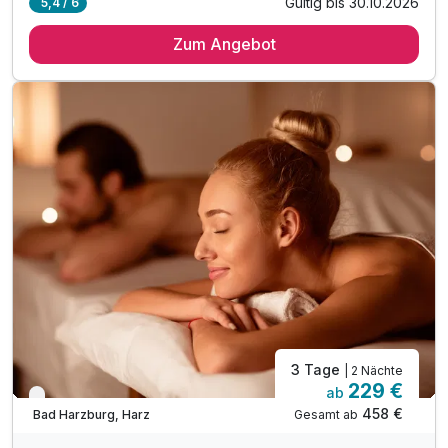
Gültig bis 30.10.2026
5,4 / 6
2 Übernachtungen
Zum Angebot
2 x abwechslungsreiches Frühstück
1 x Abendessen am Anreisetag
1 x Eintritt in die Sole-Therme Bad Harzburg*
Nutzung des 1000m² großen Wellnessoase im Hotel
inkl. Nutzung Innen- & Außenpool - Badelandschaft
inkl. Saunalandschaft mit drei Saunen im Hotel
inkl. Ruheraum mit Panorama-Fenster
inkl. Wlan Nutzung im Hotel
3 Tage
| 2 Nächte
229 €
ab
Nur noch bis Oktober
458 €
Gesamt ab
Bad Harzburg, Harz