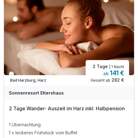
inkl. Ruheraum mit Panorama-Fenster
inkl. Parkplatz am Hotel
inkl. Wlan Nutzung im Hotel
2 Tage
| 1 Nacht
141 €
ab
Nur noch bis Oktober
282 €
Gesamt ab
Bad Harzburg, Harz
Ausstattung
Sonnenresort Ettershaus
Für 4 Tage
499,00 €
p.P. ab
2 Tage Wander- Auszeit im Harz inkl. Halbpension
1 Übernachtung
1 x leckeres Frühstück vom Buffet