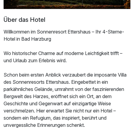
Über das Hotel
Willkommen im Sonnenresort Ettershaus – Ihr 4-Sterne-
Hotel in Bad Harzburg
Wo historischer Charme auf moderne Leichtigkeit trifft –
und Urlaub zum Erlebnis wird.
Schon beim ersten Anblick verzaubert die imposante Villa
Ausstattung
des Sonnenresorts Ettershaus. Eingebettet in ein
parkähnliches Gelände, umrahmt von der faszinierenden
Bergwelt des Harzes, eröffnet sich ein Ort, an dem
Für 4 Tage
529,00 €
p.P. ab
Geschichte und Gegenwart auf einzigartige Weise
verschmelzen. Hier erwartet Sie nicht nur ein Hotel –
sondern ein Refugium, das inspiriert, berührt und
unvergessliche Erinnerungen schenkt.