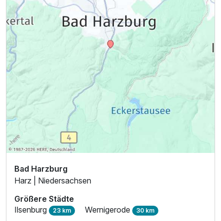
Bad Harzburg
Harz | Niedersachsen
Größere Städte
Ausstattung
Ilsenburg
Wernigerode
23 km
30 km