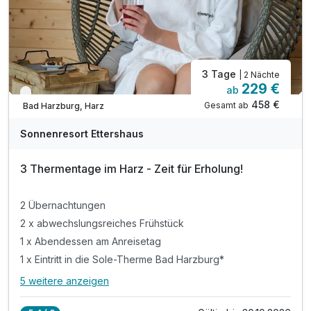
inkl. Sonnenterrasse mit Blick auf die Burgberg
3 Tage
| 2 Nächte
229 €
ab
Nur noch bis Oktober
458 €
Gesamt ab
Bad Harzburg, Harz
Sonnenresort Ettershaus
3 Thermentage im Harz - Zeit für Erholung!
2 Übernachtungen
2 x abwechslungsreiches Frühstück
1 x Abendessen am Anreisetag
1 x Eintritt in die Sole-Therme Bad Harzburg*
5 weitere anzeigen
Alle Inklusivleistungen
9 enthalten