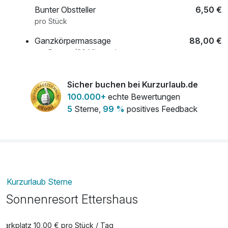
Bunter Obstteller
6,50 €
pro Stück
Ganzkörpermassage
88,00 €
pro Person (60 Minuten)
Kräftiges Fondue mit Gruyeré, Appenzeller
39,99 €
Sicher buchen bei Kurzurlaub.de
& Emmentaler Freitag-Sonntag
100.000+
echte Bewertungen
pro Person
5
Sterne,
99 %
positives Feedback
Late-Check-Out bis 14 Uhr (nach
50,00 €
Verfügbarkeit)
pro Zimmer
Kurzurlaub Sterne
Minibar-Befüllung
19,90 €
Sonnenresort Ettershaus
pro Aufenthalt
Parkplatz 10,00 € pro Stück / Tag
Parken direkt am Hotel
10,00 €