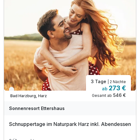
inkl. Nutzung des 1000m² großen Wellnessbereiches
inkl. Nutzung Innen- & Außenpool (Badelandschaft)
inkl. Saunalandschaft mit drei Saunen
inkl. Sonnenterrasse mit Blick auf die Burgberg
inkl. Ruheraum mit Panorama-Fenster
inkl. Verleih von Babyausstattung (z.B. Babybett)
inkl. Parkplatz am Hotel
inkl. Wlan Nutzung im Hotel
3 Tage
| 2 Nächte
Ausstattung
273 €
ab
Nur noch bis Oktober
546 €
Gesamt ab
Bad Harzburg, Harz
Für 4 Tage
599,00 €
p.P. ab
Sonnenresort Ettershaus
Schnuppertage im Naturpark Harz inkl. Abendessen