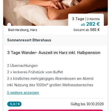
3 Tage
| 2 Nächte
282 €
ab
Nur noch bis Oktober
565 €
Gesamt ab
Bad Harzburg, Harz
Sonnenresort Ettershaus
3 Tage Wander- Auszeit im Harz inkl. Halbpension
2 Übernachtungen
2 x leckeres Frühstück vom Buffet
2 x köstliches mehrgängiges Abendessen am Abend
inkl. Nutzung des 1000m² großen Wellnessbereiches
5 weitere anzeigen
Alle Inklusivleistungen
9 enthalten
Gültig bis 30.10.2026
5,4 / 6
2 Übernachtungen