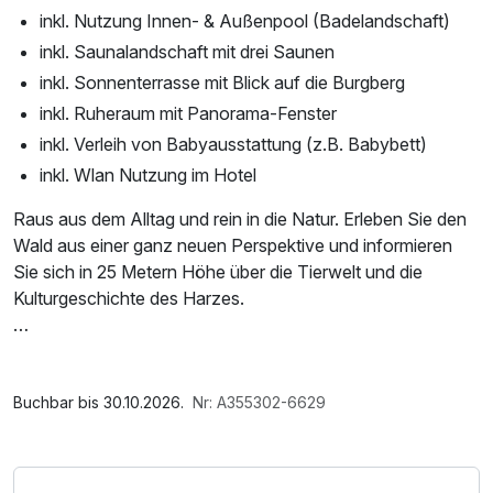
inkl. Nutzung Innen- & Außenpool (Badelandschaft)
inkl. Saunalandschaft mit drei Saunen
inkl. Sonnenterrasse mit Blick auf die Burgberg
inkl. Ruheraum mit Panorama-Fenster
inkl. Verleih von Babyausstattung (z.B. Babybett)
inkl. Wlan Nutzung im Hotel
Raus aus dem Alltag und rein in die Natur. Erleben Sie den
Wald aus einer ganz neuen Perspektive und informieren
Sie sich in 25 Metern Höhe über die Tierwelt und die
Kulturgeschichte des Harzes.
Die magische Gebirgswelt des Naturpark Harz lässt sich
am besten auf einer ausgedehnten Wanderung erleben.
Im Angebot enthalten
Aber auch beim Radfahren spürt man die reine klare Luft
1 Flasche Mineralwasser, Saunabenutzung, Saunatuch,
Buchbar bis 30.10.2026.
Nr: A355302-6629
und kann richtig durchatmen. Dabei ist es ganz egal, in
Leihbademantel, Nutzung des Wellnessbereichs, W-LAN
welchem Tempo Sie den Harz und seine mystischen
Nutzung / Internetnutzung, Badetasche mit Bademantel
Wunder entdecken möchten. Vom Sonnenresort
und -tücher