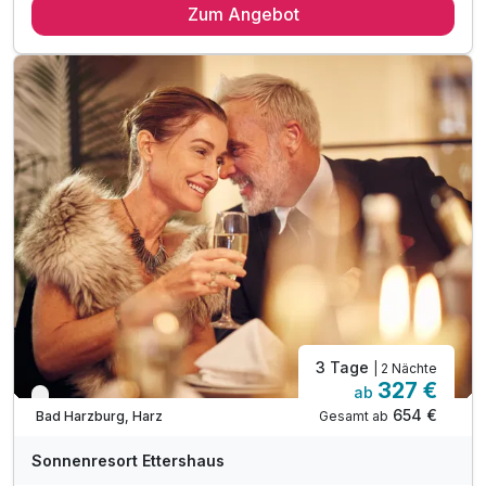
Zum Angebot
2 x leckeres Frühstück vom Buffet
2 x köstliches mehrgängiges Abendessen am Abend
inkl. Nutzung des 1000m² großen Wellnessbereiches
Nutzung unserer Badelandschaft-Innen- & Außenpool
inkl. Saunalandschaft mit drei Saunen
inkl. Bademantel & Saunatuch für ihren Aufenthalt
inkl. Ruheraum mit Panorama-Fenster
inkl. Sonnenterrasse mit Blick auf die Burgberg
3 Tage
| 2 Nächte
327 €
ab
Nur noch bis Oktober
654 €
Gesamt ab
Bad Harzburg, Harz
Sonnenresort Ettershaus