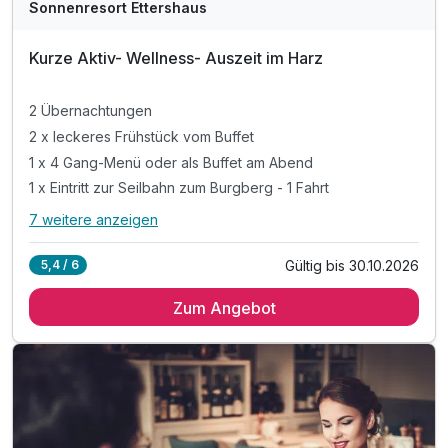
Sonnenresort Ettershaus
Kurze Aktiv- Wellness- Auszeit im Harz
2 Übernachtungen
2 x leckeres Frühstück vom Buffet
1 x 4 Gang-Menü oder als Buffet am Abend
1 x Eintritt zur Seilbahn zum Burgberg - 1 Fahrt
7 weitere anzeigen
Alle Inklusivleistungen
11 enthalten
Gültig bis 30.10.2026
5,4 / 6
2 Übernachtungen
Zum Angebot
2 x leckeres Frühstück vom Buffet
1 x 4 Gang-Menü oder als Buffet am Abend
1 x Eintritt zur Seilbahn zum Burgberg - 1 Fahrt
1 x Rücken-Nacken Massage für ca. 30 Minuten
inkl. Nutzung des 1000m² großen Wellnessbereiches
Ausstattung
Nutzung unserer Badelandschaft-Innen- & Außenpool