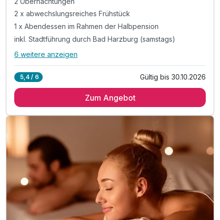
2 Übernachtungen
2 x abwechslungsreiches Frühstück
1 x Abendessen im Rahmen der Halbpension
inkl. Stadtführung durch Bad Harzburg (samstags)
6 weitere anzeigen
Alle Inklusivleistungen
10 enthalten
Gültig bis 30.10.2026
5,4 / 6
2 Übernachtungen
Zum Angebot
2 x abwechslungsreiches Frühstück
1 x Abendessen im Rahmen der Halbpension
inkl. Stadtführung durch Bad Harzburg (samstags)
inkl. Gästebegrüßung (2 Mal pro Woche)
inkl. Nutzung des 1000m² großen Wellnessbereiches
inkl. Nutzung von Innen- & Außenpool
inkl. Sonnenterrasse mit Blick auf die Burgberg
inkl. Saunalandschaft mit drei Saunen
inkl. Parkplatz am Hotel