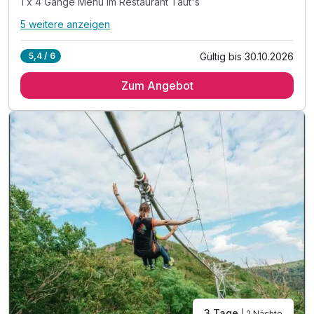
1 x 4 Gänge Menü im Restaurant Taut's
5 weitere anzeigen
Alle Inklusivleistungen
9 enthalten
Gültig bis 30.10.2026
5,4 / 6
2 Übernachtungen
Zum Angebot
2 x leckeres Frühstück
1 x Candle Light Dinner im Restaurant Taut's
1 x 4 Gänge Menü im Restaurant Taut's
inkl. Nutzung des 1000m² großen Wellnessbereiches
inkl. Nutzung Innen- & Außenpool (Badelandschaft)
inkl. Saunalandschaft mit drei Saunen
inkl. Ruheraum mit Panorama-Fenster
inkl. Wlan Nutzung im Hotel
3 Tage
| 2 Nächte