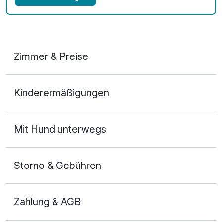
Zimmer & Preise
Appartement Komfort
Kinderermäßigungen
2 Erwachsene und 1 Kind
Mit Hund unterwegs
Storno & Gebühren
Zahlung & AGB