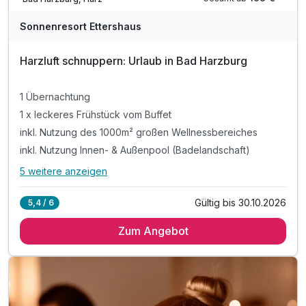
Sonnenresort Ettershaus
Harzluft schnuppern: Urlaub in Bad Harzburg
1 Übernachtung
1 x leckeres Frühstück vom Buffet
inkl. Nutzung des 1000m² großen Wellnessbereiches
inkl. Nutzung Innen- & Außenpool (Badelandschaft)
5 weitere anzeigen
Alle Inklusivleistungen
9 enthalten
Gültig bis 30.10.2026
5,4 / 6
1 Übernachtung
Zum Angebot
1 x leckeres Frühstück vom Buffet
inkl. Nutzung des 1000m² großen Wellnessbereiches
inkl. Nutzung Innen- & Außenpool (Badelandschaft)
inkl. Saunalandschaft mit drei Saunen
inkl. Sonnenterrasse mit Blick auf die Burgberg