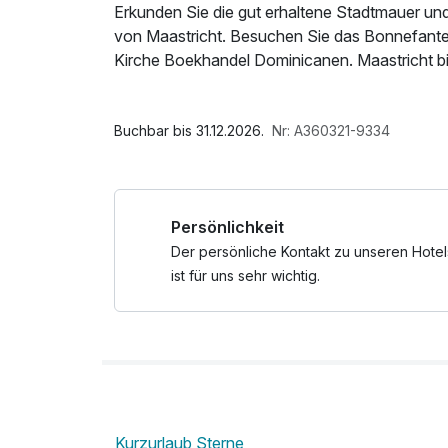
Erkunden Sie die gut erhaltene Stadtmauer und
von Maastricht. Besuchen Sie das Bonnefant
Kirche Boekhandel Dominicanen. Maastricht bi
Natur, die darauf wartet, von Ihnen entdeckt 
Im Angebot enthalten
Das Garner Hotel Maastricht bietet niederländ
W-LAN Nutzung / Internetnutzung
Buchbar bis 31.12.2026.
Nr: A360321-9334
Das Hotel liegt in malerischer Umgebung am R
Sie 2 Terrassen, kostenfreies WLAN im gesamt
lange Betten. Ein reichhaltiges Buffetfrühstüc
Persönlichkeit
Das Dreamz Restaurant & Bar serviert eine gro
Gerichte zum Mittag- und Abendessen. Es hat
Der persönliche Kontakt zu unseren Hotel
ist für uns sehr wichtig.
Kurzurlaub Sterne