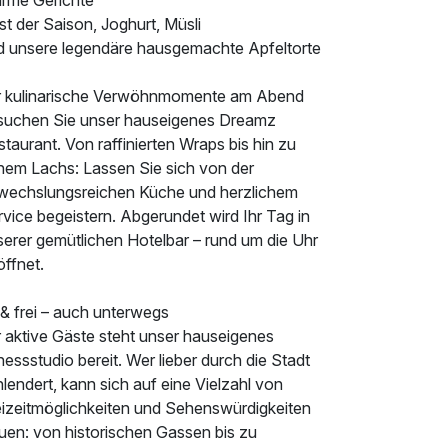
rme Gerichte
t der Saison, Joghurt, Müsli
d unsere legendäre hausgemachte Apfeltorte
r kulinarische Verwöhnmomente am Abend
suchen Sie unser hauseigenes Dreamz
taurant. Von raffinierten Wraps bis hin zu
inem Lachs: Lassen Sie sich von der
wechslungsreichen Küche und herzlichem
vice begeistern. Abgerundet wird Ihr Tag in
serer gemütlichen Hotelbar – rund um die Uhr
ffnet.
 & frei – auch unterwegs
r aktive Gäste steht unser hauseigenes
nessstudio bereit. Wer lieber durch die Stadt
lendert, kann sich auf eine Vielzahl von
eizeitmöglichkeiten und Sehenswürdigkeiten
euen: von historischen Gassen bis zu