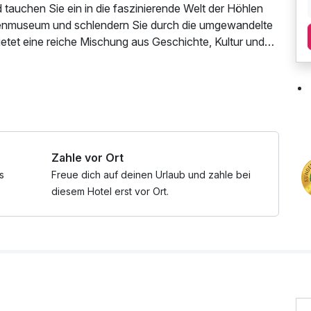
 tauchen Sie ein in die faszinierende Welt der Höhlen
enmuseum und schlendern Sie durch die umgewandelte
etet eine reiche Mischung aus Geschichte, Kultur und
zu werden!
ische Gemütlichkeit gepaart mit Eleganz und Komfort.
ande des historischen Zentrums der Stadt. Hier erwarten
en Hotel sowie in allen Zimmern Flachbild-TV und extra
k servieren wir Ihnen in unserem Frühstücksrestaurant.
Zahle vor Ort
ße kulinarische Auswahl, darunter einheimische
 auch eine umfangreiche Weinkarte.
s
Freue dich auf deinen Urlaub und zahle bei
diesem Hotel erst vor Ort.