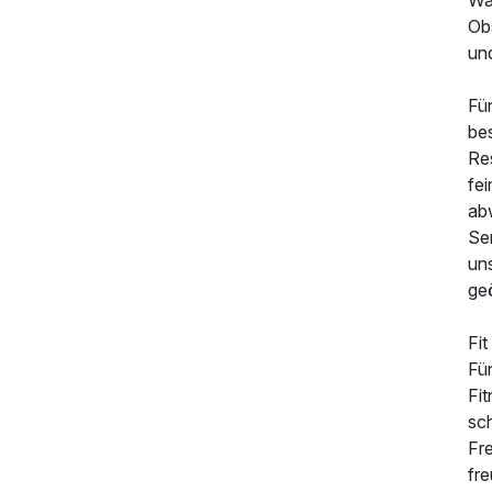
Wa
Obs
un
Fü
be
Res
fe
ab
Ser
un
geö
Fit
Fü
Fit
sch
Fr
fr