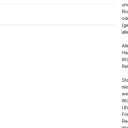
un
Rüc
ode
(g
al
Al
Haa
WL
Re
Sta
rei
we
Wo
Uhr
Fr
129,00 €
p.P. ab
Re