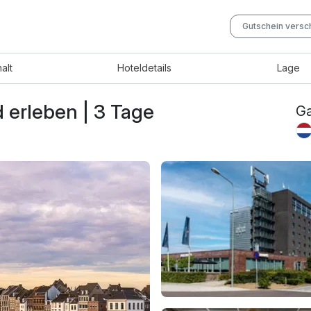
Gutschein vers
halt
Hotel
details
Lage
 erleben | 3 Tage
Ga