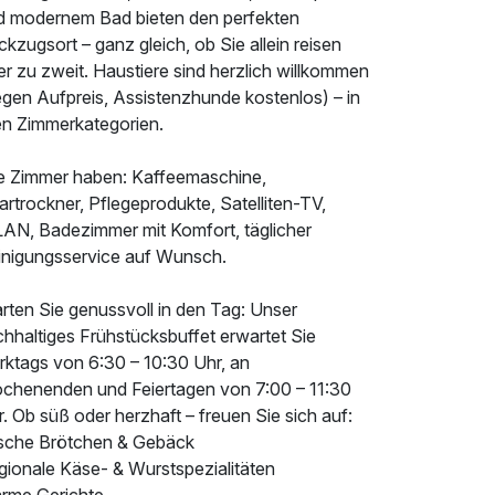
d modernem Bad bieten den perfekten
kzugsort – ganz gleich, ob Sie allein reisen
r zu zweit. Haustiere sind herzlich willkommen
egen Aufpreis, Assistenzhunde kostenlos) – in
len Zimmerkategorien.
le Zimmer haben: Kaffeemaschine,
rtrockner, Pflegeprodukte, Satelliten-TV,
AN, Badezimmer mit Komfort, täglicher
inigungsservice auf Wunsch.
rten Sie genussvoll in den Tag: Unser
chhaltiges Frühstücksbuffet erwartet Sie
rktags von 6:30 – 10:30 Uhr, an
chenenden und Feiertagen von 7:00 – 11:30
. Ob süß oder herzhaft – freuen Sie sich auf:
ische Brötchen & Gebäck
gionale Käse- & Wurstspezialitäten