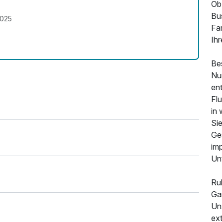
Ob 
Bu
2025
Fam
Ihr
Be
Nur
en
Fl
in 
Sie
Ge
imp
Unt
Ruh
Ga
Uns
ext