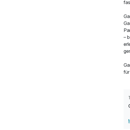
fa
Ga
Ga
Pa
– 
erl
gen
Ga
fü
219,00 €
p.P. ab