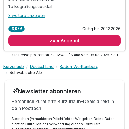
1 x Begrüßungscocktail
3 weitere anzeigen
Alle Inklusivleistungen
7 enthalten
Gültig bis 20.12.2026
5,5 / 6
7 Übernachtungen
Zum Angebot
7 x Verwöhn-Frühstück am Buffet
2 x 3-Gang-Abendmenü
Alle Preise pro Person inkl. MwSt. / Stand vom 06.08.2026 21:01
1 x Begrüßungscocktail
inkl. Alb Card**
Kurzurlaub
Deutschland
Baden-Württemberg
inkl. Parkplatz
Schwäbische Alb
inkl. WLAN
Newsletter abonnieren
Persönlich kuratierte Kurzurlaub-Deals direkt in
dein Postfach
Sternchen (*) markieren Pflichtfelder. Wir geben Deine Daten
nicht an Dritte. Mit der Verwendung dieses Formulars