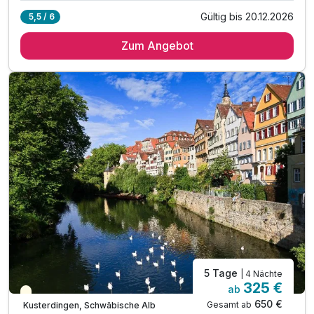
Gültig bis 20.12.2026
5,5 / 6
2 Übernachtungen in der Suite
Zum Angebot
2 x Verwöhn-Frühstück am Buffet
1 x romantisches 4-Gang-Menü bei Kerzenschein
1 x Flasche Sekt und Süßes auf dem Zimmer
1 x Kuschelkorb mit Leih-Bademantel, Slipper
1 x gefüllter Picknickkorb (leihweise)
inkl. Alb-Card***
inkl. 1 Flasche Mineralwasser auf dem Zimmer
inkl. Parkplatz
inkl. WLAN
5 Tage
| 4 Nächte
325 €
ab
Teilweise ausgelastet
650 €
Gesamt ab
Kusterdingen, Schwäbische Alb