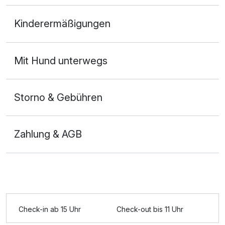
Doppelzimmer Komfort
Kinderermäßigungen
2 Erwachsene und 1 Kind
Mit Hund unterwegs
Storno & Gebühren
Zahlung & AGB
Check-in ab 15 Uhr
Check-out bis 11 Uhr