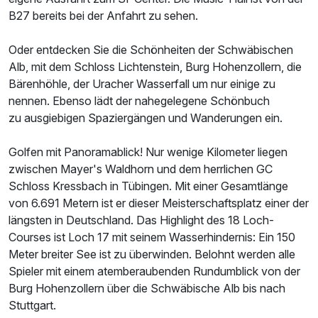
B27 bereits bei der Anfahrt zu sehen.
Ausstattung
Oder entdecken Sie die Schönheiten der Schwäbischen
Zusatznächte
Alb, mit dem Schloss Lichtenstein, Burg Hohenzollern, die
Bärenhöhle, der Uracher Wasserfall um nur einige zu
nennen. Ebenso lädt der nahegelegene Schönbuch
Für 3 Tage
185,00 €
p.P. ab
zu ausgiebigen Spaziergängen und Wanderungen ein.
Golfen mit Panoramablick! Nur wenige Kilometer liegen
zwischen Mayer's Waldhorn und dem herrlichen GC
Schloss Kressbach in Tübingen. Mit einer Gesamtlänge
Juniorsuite/n
von 6.691 Metern ist er dieser Meisterschaftsplatz einer der
2 Erwachsene und 2 Kinder
längsten in Deutschland. Das Highlight des 18 Loch-
Courses ist Loch 17 mit seinem Wasserhindernis: Ein 150
Meter breiter See ist zu überwinden. Belohnt werden alle
Spieler mit einem atemberaubenden Rundumblick von der
Burg Hohenzollern über die Schwäbische Alb bis nach
Stuttgart.