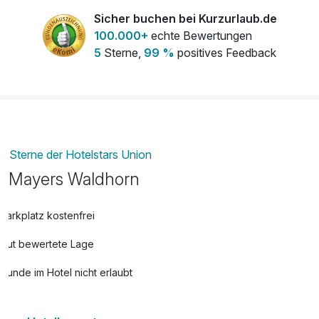
Sicher buchen bei Kurzurlaub.de
frischer Strauß Blumen auf dem Zimmer
25,00 €
100.000+
echte Bewertungen
pro Stück
5
Sterne,
99 %
positives Feedback
Obstkorb
12,00 €
pro Zimmer
Sterne der Hotelstars Union
Mayers Waldhorn
Parkplatz kostenfrei
Gut bewertete Lage
Hunde im Hotel nicht erlaubt
Auch vegetarische Speisen