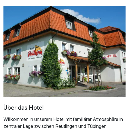
Ausstattung
Zusatznächte
Für 3 Tage
210,00 €
p.P. ab
Über das Hotel
Doppelzimmer Standard
2 Erwachsene
Willkommen in unserem Hotel mit familiärer Atmosphäre in
zentraler Lage zwischen Reutlingen und Tübingen