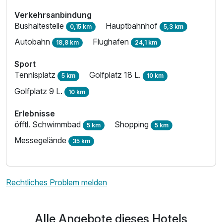
Verkehrsanbindung
Bushaltestelle
Hauptbahnhof
0,15 km
5,3 km
Autobahn
Flughafen
18,8 km
24,1 km
Sport
Tennisplatz
Golfplatz 18 L.
5 km
10 km
Golfplatz 9 L.
10 km
Erlebnisse
öfftl. Schwimmbad
Shopping
5 km
5 km
Messegelände
35 km
Rechtliches Problem melden
Alle Angebote dieses Hotels