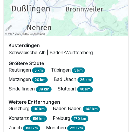
Kusterdingen
Schwäbische Alb | Baden-Württemberg
Größere Städte
Reutlingen
Tübingen
5 km
5 km
Metzingen
Bad Urach
20 km
26 km
Sindelfingen
Stuttgart
38 km
40 km
Weitere Entfernungen
Günzburg
Baden Baden
110 km
143 km
Konstanz
Freiburg
156 km
170 km
Zürich
München
198 km
229 km