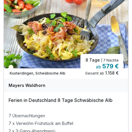
inkl. WLAN
8 Tage
| 7 Nächte
579 €
ab
Teilweise ausgelastet
1.158 €
Gesamt ab
Kusterdingen, Schwäbische Alb
Mayers Waldhorn
Ferien in Deutschland 8 Tage Schwäbische Alb
7 Übernachtungen
7 x Verwöhn-Frühstück am Buffet
2 x 3-Gang-Abendmenü