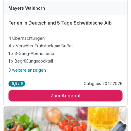
Mayers Waldhorn
Ferien in Deutschland 5 Tage Schwäbische Alb
4 Übernachtungen
4 x Verwöhn-Frühstück am Buffet
1 x 3-Gang-Abendmenü
1 x Begrüßungscocktail
3 weitere anzeigen
Alle Inklusivleistungen
7 enthalten
Gültig bis 20.12.2026
5,5 / 6
4 Übernachtungen
Zum Angebot
4 x Verwöhn-Frühstück am Buffet
1 x 3-Gang-Abendmenü
1 x Begrüßungscocktail
inkl. Alb Card**
inkl. Parkplatz