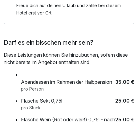
*Restaurant Ruhetage: Montag und Dienstag
Freue dich auf deinen Urlaub und zahle bei diesem
Hotel erst vor Ort.
**Die Gästekarte "AlbCard" ist für Sie inklusive:
- freie Fahrt mit Bus & Bahn
- Stocherkahnfahrt auf dem Neckar
Darf es ein bisschen mehr sein?
- 5 Stunden freier Eintritt Alb Therme Bad Urach
- 2,5 Stunden freier Eintritt Panorama Therme Beuren
Diese Leistungen können Sie hinzubuchen, sofern diese
- freier Eintritt in die Tropfsteinhöhle "Bärenhöhle"
nicht bereits im Angebot enthalten sind.
- Höhlentour in der Gustav-Jakob-Höhle & in der
- Falkensteiner Höhle (Einsteigertour!)
- Eintritt Höhenfreibad Bad Urach
Abendessen im Rahmen der Halbpension
35,00 €
- Tagesticket Parkhaus & VIP Shopping Pass Outletcity
pro Person
Metzingen
Flasche Sekt 0,75l
25,00 €
- Eintritt & Führung Schloss Lichtenstein
pro Stück
- uvm.
Flasche Wein (Rot oder weiß) 0,75l - nach
25,00 €
Wahl der Restaurantleitung
pro Stück