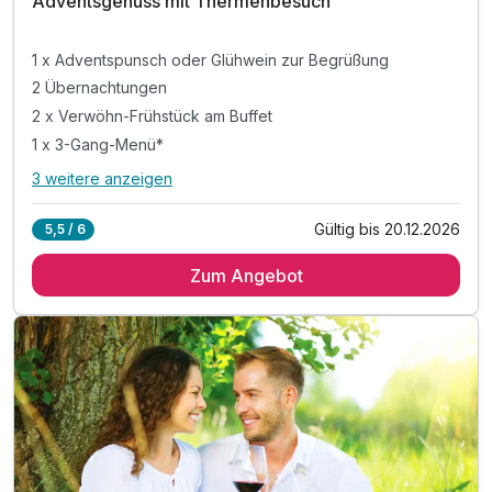
Adventsgenuss mit Thermenbesuch
1 x Adventspunsch oder Glühwein zur Begrüßung
2 Übernachtungen
2 x Verwöhn-Frühstück am Buffet
1 x 3-Gang-Menü*
3 weitere anzeigen
Alle Inklusivleistungen
7 enthalten
Gültig bis 20.12.2026
5,5 / 6
1 x Adventspunsch oder Glühwein zur Begrüßung
Zum Angebot
2 Übernachtungen
2 x Verwöhn-Frühstück am Buffet
1 x 3-Gang-Menü*
inkl. Alb Card**
inkl. Parkplatz
inkl. WLAN