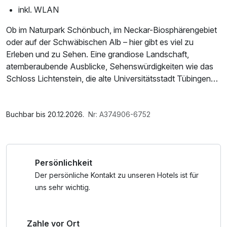
inkl. WLAN
Ob im Naturpark Schönbuch, im Neckar-Biosphärengebiet
oder auf der Schwäbischen Alb – hier gibt es viel zu
Erleben und zu Sehen. Eine grandiose Landschaft,
atemberaubende Ausblicke, Sehenswürdigkeiten wie das
Schloss Lichtenstein, die alte Universitätsstadt Tübingen
mit ihren Stocherkähnen oder die Outletcity Metzingen
bieten ausreichend Abwechslung für ein erholsames
Im Angebot enthalten
Wochenende. Besonders empfehlen wir Ihnen einen
1 x Welcome Drink, 1 Flasche Mineralwasser, Parkplatz, W-
Buchbar bis 20.12.2026.
Nr: A374906-6752
ausgiebigen Spaziergang mit Start bei Mayer’s Waldhorn –
LAN Nutzung / Internetnutzung, kostenfreie Nutzung
entdecken Sie die schönen Häuser, Sträßchen und
öffentl. Nahverkehr, Tageszeitung
weitläufigen Landschaften unserer Region.
Persönlichkeit
Freuen Sie sich bei Ihrer Rückkehr auf ein köstliches
Der persönliche Kontakt zu unseren Hotels ist für
Abendessen mit feinen Speisen und einen Plausch auf
uns sehr wichtig.
unserer Sommerterrasse oder in unserem gemütlichen
Restaurant.
Zahle vor Ort