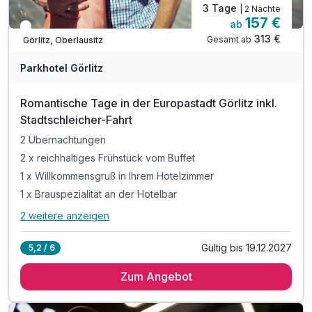
3 Tage
| 2 Nächte
157 €
ab
In 2 Wochen wieder frei
313 €
Gesamt ab
Görlitz, Oberlausitz
Parkhotel Görlitz
Romantische Tage in der Europastadt Görlitz inkl.
Stadtschleicher-Fahrt
2 Übernachtungen
2 x reichhaltiges Frühstück vom Buffet
1 x Willkommensgruß in Ihrem Hotelzimmer
1 x Brauspezialität an der Hotelbar
2 weitere anzeigen
Alle Inklusivleistungen
6 enthalten
Gültig bis 19.12.2027
5,2 / 6
2 Übernachtungen
Zum Angebot
2 x reichhaltiges Frühstück vom Buffet
1 x Willkommensgruß in Ihrem Hotelzimmer