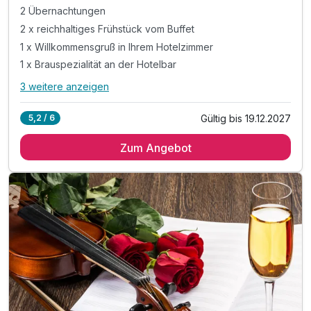
2 Übernachtungen
2 x reichhaltiges Frühstück vom Buffet
1 x Willkommensgruß in Ihrem Hotelzimmer
1 x Brauspezialität an der Hotelbar
3 weitere anzeigen
Alle Inklusivleistungen
7 enthalten
Gültig bis 19.12.2027
5,2 / 6
2 Übernachtungen
Zum Angebot
2 x reichhaltiges Frühstück vom Buffet
1 x Willkommensgruß in Ihrem Hotelzimmer
1 x Brauspezialität an der Hotelbar
1 x Stadtführung durch die historische Altstadt
1 x 0,3 l Tour in der Landskron Braumanufaktur
inkl. W-LAN