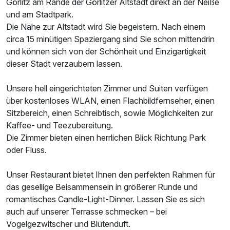
Görlitz am Rande der Görlitzer Altstadt direkt an der Neiße
und am Stadtpark.
Ausstattung
Die Nähe zur Altstadt wird Sie begeistern. Nach einem
circa 15 minütigen Spaziergang sind Sie schon mittendrin
und können sich von der Schönheit und Einzigartigkeit
Zusatznächte
dieser Stadt verzaubern lassen.
Für 3 Tage
130,00 €
p.P. ab
Unsere hell eingerichteten Zimmer und Suiten verfügen
über kostenloses WLAN, einen Flachbildfernseher, einen
Sitzbereich, einen Schreibtisch, sowie Möglichkeiten zur
Kaffee- und Teezubereitung.
Die Zimmer bieten einen herrlichen Blick Richtung Park
oder Fluss.
Einzelzimmer
1 Erwachsenen und 1 Kind
Unser Restaurant bietet Ihnen den perfekten Rahmen für
das gesellige Beisammensein in größerer Runde und
romantisches Candle-Light-Dinner. Lassen Sie es sich
auch auf unserer Terrasse schmecken – bei
Vogelgezwitscher und Blütenduft.