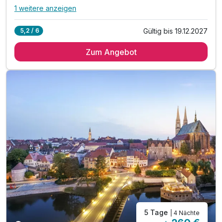
1 weitere anzeigen
Alle Inklusivleistungen
5 enthalten
Gültig bis 19.12.2027
5,2 / 6
3 Übernachtungen
Zum Angebot
3 x reichhaltiges Frühstück vom Buffet
1 x Willkommensgruß in Ihrem Hotelzimmer
1 x Stadtführung durch die historische Altstadt
inkl. W-LAN
5 Tage
| 4 Nächte