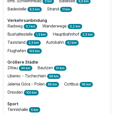
öfftl. Schwimmbad
Badesee
3 km
6,5 km
Badestelle
Strand
6,5 km
11 km
Verkehrsanbindung
Radweg
Wanderwege
0,1 km
0,2 km
Bushaltestelle
Hauptbahnhof
1,3 km
2,5 km
Taxistand
Autobahn
2,5 km
8,1 km
Flughafen
103 km
Größere Städte
Zittau
Bautzen
40 km
51 km
Liberec - Tschechien
60 km
Jelenia Góra - Polen
Cottbus
65 km
95 km
Dresden
100 km
Sport
Tennishalle
5 km