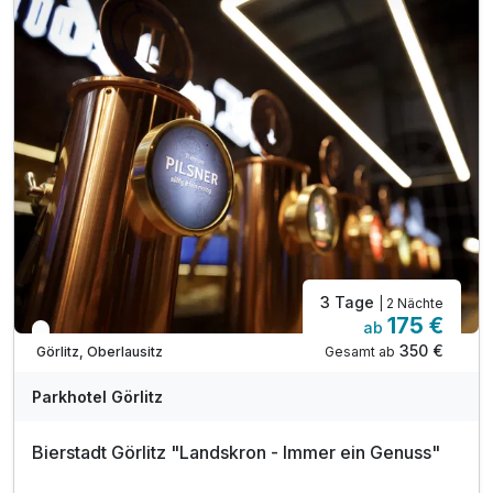
1 x Brauspezialität an der Hotelbar
1 x Fahrt mit dem Stadtschleicher durch Görlitz
inkl. W-LAN
3 Tage
| 2 Nächte
175 €
ab
In 2 Wochen wieder frei
350 €
Gesamt ab
Görlitz, Oberlausitz
Parkhotel Görlitz
Bierstadt Görlitz "Landskron - Immer ein Genuss"