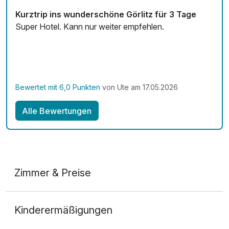
Fitnessgeräte stehen bereit
Kurztrip ins wunderschöne Görlitz für 3 Tage
Kostenloses W-LAN
Super Hotel. Kann nur weiter empfehlen.
Zimmerservice verfügbar
Mit Hotelbar
Bewertet mit 6,0 Punkten
von Ute am 17.05.2026
Alle Bewertungen
Zimmer & Preise
Doppelzimmer
Kinderermäßigungen
2 Erwachsene und 1 Kind