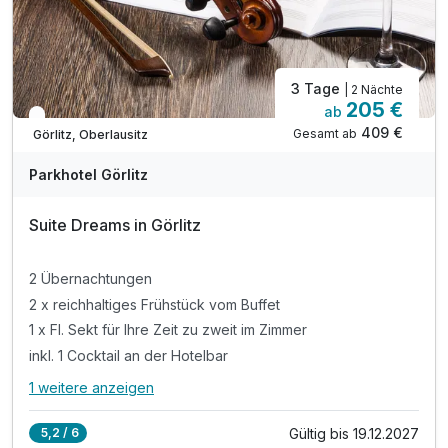
3 Tage
| 2 Nächte
205 €
ab
In 2 Wochen wieder frei
409 €
Gesamt ab
Görlitz, Oberlausitz
Parkhotel Görlitz
Suite Dreams in Görlitz
2 Übernachtungen
2 x reichhaltiges Frühstück vom Buffet
1 x Fl. Sekt für Ihre Zeit zu zweit im Zimmer
inkl. 1 Cocktail an der Hotelbar
1 weitere anzeigen
Alle Inklusivleistungen
5 enthalten
Gültig bis 19.12.2027
5,2 / 6