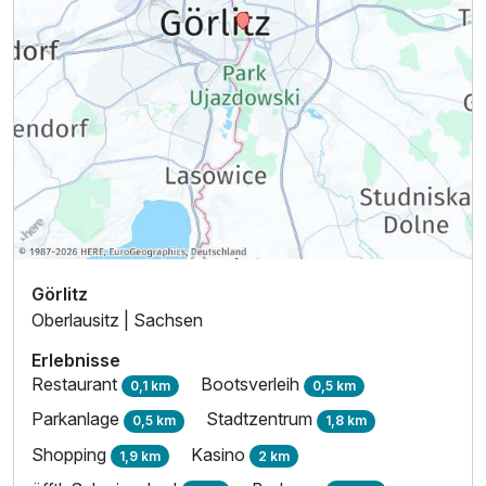
Ausstattung
Zusatznächte
Görlitz
Oberlausitz | Sachsen
Für 3 Tage
210,00 €
p.P. ab
Erlebnisse
Restaurant
Bootsverleih
0,1 km
0,5 km
Parkanlage
Stadtzentrum
0,5 km
1,8 km
Shopping
Kasino
1,9 km
2 km