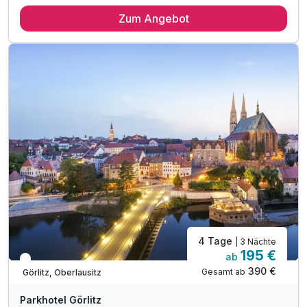
2 Übernachtungen
Zum Angebot
2 x reichhaltiges Frühstück vom Buffet
1 x Fl. Sekt für Ihre Zeit zu zweit im Zimmer
inkl. 1 Cocktail an der Hotelbar
inkl. W-LAN
4 Tage
| 3 Nächte
195 €
ab
In 2 Wochen wieder frei
390 €
Gesamt ab
Görlitz, Oberlausitz
Parkhotel Görlitz