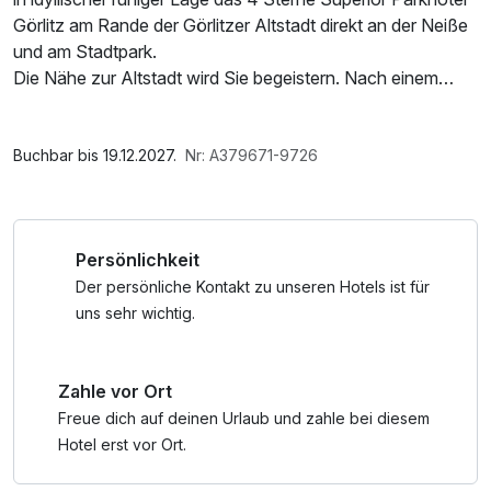
Görlitz am Rande der Görlitzer Altstadt direkt an der Neiße
und am Stadtpark.
Die Nähe zur Altstadt wird Sie begeistern. Nach einem
circa 15 minütigen Spaziergang sind Sie schon mittendrin
und können sich von der Schönheit und Einzigartigkeit
Im Angebot enthalten
dieser Stadt verzaubern lassen.
1 Flasche Mineralwasser, Saunabenutzung, Nutzung des
Buchbar bis 19.12.2027.
Nr: A379671-9726
Fitnessbereichs, W-LAN Nutzung / Internetnutzung,
kostenfreier Kaffee/Tee im Zimmer
Persönlichkeit
Der persönliche Kontakt zu unseren Hotels ist für
uns sehr wichtig.
Zahle vor Ort
Freue dich auf deinen Urlaub und zahle bei diesem
Hotel erst vor Ort.