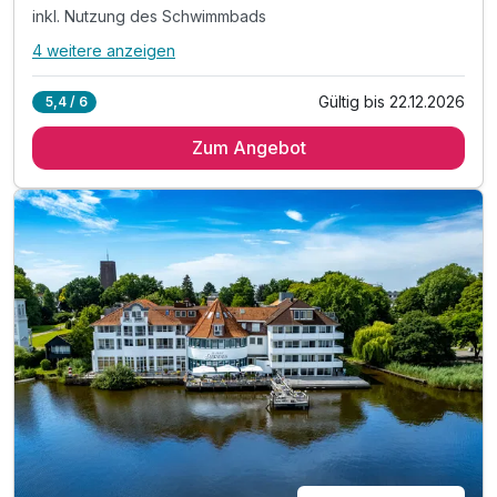
inkl. Nutzung des Schwimmbads
4 weitere anzeigen
Alle Inklusivleistungen
8 enthalten
Gültig bis 22.12.2026
5,4 / 6
4 Übernachtungen
Zum Angebot
4 x reichhaltiges Frühstück vom Buffet
4 x Halbpension als 3-Gang-Wahl-Menü
inkl. Nutzung des Schwimmbads
inkl. 1 Flasche Mineralwasser auf dem Zimmer
inkl. flauschiger Bademantel auf dem Zimmer
inkl. Saunanutzung
inkl. Parkplatz