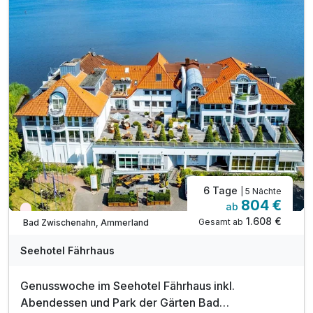
inkl. Nutzung des Schwimmbads
inkl. 1 Flasche Mineralwasser auf dem Zimmer
inkl. flauschiger Bademantel auf dem Zimmer
inkl. Saunanutzung
inkl. Parkplatz
6 Tage
| 5 Nächte
804 €
ab
Nur noch Restplätze
1.608 €
Gesamt ab
Bad Zwischenahn, Ammerland
Seehotel Fährhaus
Genusswoche im Seehotel Fährhaus inkl.
Abendessen und Park der Gärten Bad