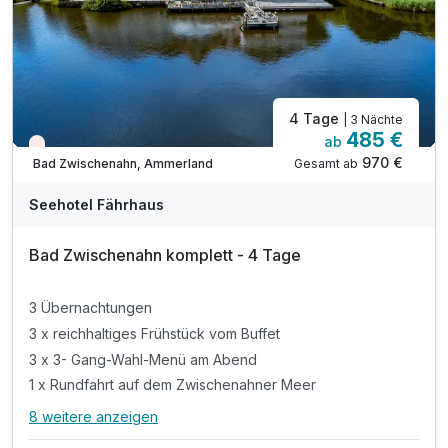
inkl. flauschigem Bademantel und Frottierslipper
inkl. Parkplatz
inkl. freies W-Lan
4 Tage
| 3 Nächte
485 €
ab
Nur noch Restplätze
970 €
Gesamt ab
Bad Zwischenahn, Ammerland
Seehotel Fährhaus
Bad Zwischenahn komplett - 4 Tage
3 Übernachtungen
3 x reichhaltiges Frühstück vom Buffet
3 x 3- Gang-Wahl-Menü am Abend
1 x Rundfahrt auf dem Zwischenahner Meer
8 weitere anzeigen
Alle Inklusivleistungen
12 enthalten