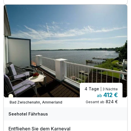
2 x 3 Gänge-Schlemmer-Menü
1 x Dampferfahrt auf dem Zwischenahner Meer
inkl. prickelnden Sekt zu Begrüßung am Tisch
inkl. Erholungszeit in unserer Sauna*
inkl. Auszeit in unserem Schwimmbad
inkl. flauschiger Bademantel auf dem Zimmer
inkl. Flasche Mineralwasser auf dem Zimmer
inkl. Parkplatz nach Verfügbarkeit
inkl. Nutzung W-Lan
4 Tage
| 3 Nächte
412 €
ab
Saisonal verfügbar
824 €
Gesamt ab
Bad Zwischenahn, Ammerland
Seehotel Fährhaus
Entfliehen Sie dem Karneval