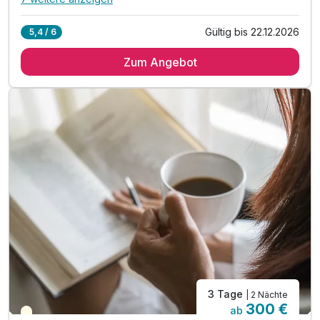
Alle Inklusivleistungen
11 enthalten
Gültig bis 22.12.2026
5,4 / 6
2 Übernachtungen
Zum Angebot
2 x reichhaltiges Frühstück vom Buffet
1 x 3 Gänge-Menü am 1. Abend
1 x 3 Gänge-Menü am 2. Abend
1 x Christstollen mit einem Heißgetränk
inkl. Erholung in unsere Sauna
inkl. Auszeit in unserem Schwimmbad
inkl. kuscheliger Leihbademantel auf dem Zimmer
inkl. 1 Flasche Wasser auf dem Zimmer
inkl. Parkplatz nach Verfügbarkeit
inkl. W-Lan
3 Tage
| 2 Nächte
300 €
ab
Teilweise ausgelastet