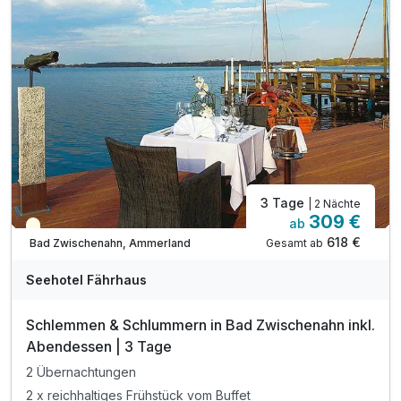
inkl. Nutzung des Schwimmbades und Sauna*
inkl. Flasche Mineralwasser auf dem Zimmer
inkl. flauschiger Bademantel auf dem Zimmer
inkl. Parkplatz nach Verfügbarkeit
inkl. W-Lan
3 Tage
| 2 Nächte
309 €
ab
Teilweise ausgelastet
618 €
Gesamt ab
Bad Zwischenahn, Ammerland
Seehotel Fährhaus
Schlemmen & Schlummern in Bad Zwischenahn inkl.
Abendessen | 3 Tage
2 Übernachtungen
2 x reichhaltiges Frühstück vom Buffet