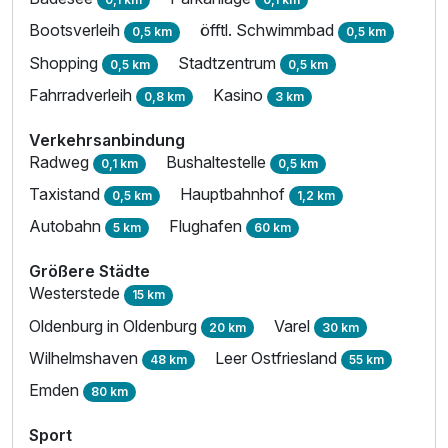
Bootsverleih
öfftl. Schwimmbad
0,5 km
0,5 km
Shopping
Stadtzentrum
0,5 km
0,5 km
Fahrradverleih
Kasino
0,8 km
3 km
Verkehrsanbindung
Radweg
Bushaltestelle
0,1 km
0,5 km
Taxistand
Hauptbahnhof
0,5 km
1,2 km
Autobahn
Flughafen
5 km
60 km
Größere Städte
Westerstede
15 km
Oldenburg in Oldenburg
Varel
20 km
30 km
Wilhelmshaven
Leer Ostfriesland
48 km
55 km
Emden
80 km
Sport