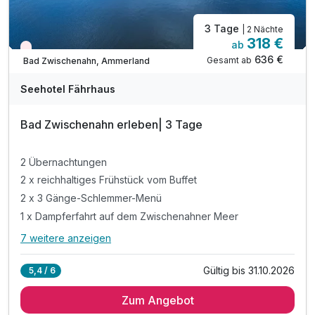
3 Tage
| 2 Nächte
318 €
ab
Nur noch Restplätze
636 €
Gesamt ab
Bad Zwischenahn, Ammerland
Seehotel Fährhaus
Bad Zwischenahn erleben| 3 Tage
2 Übernachtungen
2 x reichhaltiges Frühstück vom Buffet
2 x 3 Gänge-Schlemmer-Menü
1 x Dampferfahrt auf dem Zwischenahner Meer
7 weitere anzeigen
Alle Inklusivleistungen
11 enthalten
Gültig bis 31.10.2026
5,4 / 6
2 Übernachtungen
Zum Angebot
2 x reichhaltiges Frühstück vom Buffet