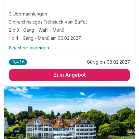
3 Übernachtungen
3 x reichhaltiges Frühstück vom Buffet
2 x 3 - Gang - Wahl - Menü
1 x 4 - Gang - Menü am 06.02.2027
8 weitere anzeigen
Alle Inklusivleistungen
12 enthalten
Gültig bis 08.02.2027
5,4 / 6
3 Übernachtungen
Zum Angebot
3 x reichhaltiges Frühstück vom Buffet
2 x 3 - Gang - Wahl - Menü
1 x 4 - Gang - Menü am 06.02.2027
inkl. 1 Flasche Mineralwasser auf dem Zimmer
inkl. 1 Kaffeegedeck mit Kuchen
inkl. Erholung in unserem Schwimmbad
inkl. Entspannung in unserer Sauna, Dampfgrotte *
inkl. Parkplatz nach Verfügbarkeit