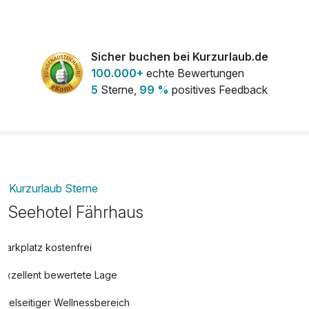
frischer Strauß Blumen auf dem Zimmer
20,00 €
pro Stück
Sicher buchen bei Kurzurlaub.de
Frühstück am Anreisetag
18,00 €
100.000+
echte Bewertungen
pro Person
5
Sterne,
99 %
positives Feedback
Haustiere
18,00 €
pro Nacht
Obstkorb
10,00 €
Kurzurlaub Sterne
pro Zimmer (1 )
Seehotel Fährhaus
Zimmerfrühstück
5,00 €
Parkplatz kostenfrei
pro Person
Exzellent bewertete Lage
Vielseitiger Wellnessbereich