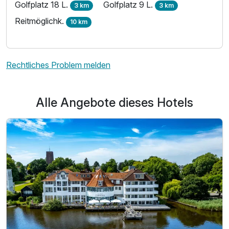
Golfplatz 18 L.
Golfplatz 9 L.
3 km
3 km
Reitmöglichk.
10 km
Ausstattung
Rechtliches Problem melden
Zusatznächte
Alle Angebote dieses Hotels
Für 4 Tage
405,00 €
p.P. ab
Einzelzimmer seit. Seeblick
1 Erwachsenen