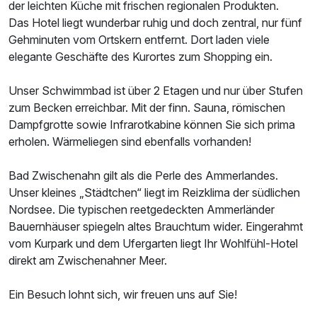
der leichten Küche mit frischen regionalen Produkten.
Das Hotel liegt wunderbar ruhig und doch zentral, nur fünf
Gehminuten vom Ortskern entfernt. Dort laden viele
elegante Geschäfte des Kurortes zum Shopping ein.
Unser Schwimmbad ist über 2 Etagen und nur über Stufen
zum Becken erreichbar. Mit der finn. Sauna, römischen
Dampfgrotte sowie Infrarotkabine können Sie sich prima
erholen. Wärmeliegen sind ebenfalls vorhanden!
Ausstattung
Bad Zwischenahn gilt als die Perle des Ammerlandes.
Unser kleines „Städtchen“ liegt im Reizklima der südlichen
Zusatznächte
Nordsee. Die typischen reetgedeckten Ammerländer
Bauernhäuser spiegeln altes Brauchtum wider. Eingerahmt
Für 4 Tage
390,00 €
p.P. ab
vom Kurpark und dem Ufergarten liegt Ihr Wohlfühl-Hotel
direkt am Zwischenahner Meer.
Ein Besuch lohnt sich, wir freuen uns auf Sie!