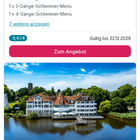
1 x 3-Gänge-Schlemmer-Menü
1 x 4-Gänge-Schlemmer-Menü
7 weitere anzeigen
Alle Inklusivleistungen
11 enthalten
Gültig bis 22.12.2026
5,4 / 6
2 Übernachtungen
Zum Angebot
2 x reichhaltiges Frühstück vom Buffet
1 x 3-Gänge-Schlemmer-Menü
1 x 4-Gänge-Schlemmer-Menü
1 x Flasche Lohbeck Secco auf dem Zimmer
1 x Flasche Mineralwasser auf dem Zimmer
inkl. Erholung in unserer Sauna
inkl. Entspannung in unserem Schwimmbad
inkl. flauschiger Bademantel auf dem Zimmer
inkl. Parkplatz nach Verfügbarkeit
inkl. W-Lan