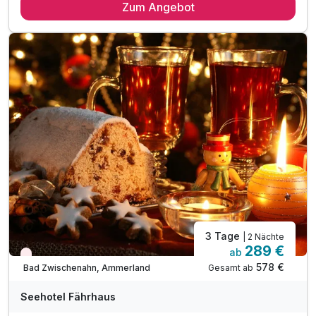
Zum Angebot
2 x reichhaltiges Frühstücksbuffet bis 11:30 Uhr
inkl. 1 Flasche Mineralwasser auf dem Zimmer
2x 3-Gang-Wahl-Menü am Abend
flauschiger Bademantel und Frottierslipper
Nutzung von Sauna- und Badelandschaft
inkl. Parkplatz nach Verfügbarkeit
inkl. freies W-Lan
3 Tage
| 2 Nächte
289 €
ab
Wieder frei ab November
578 €
Gesamt ab
Bad Zwischenahn, Ammerland
Seehotel Fährhaus