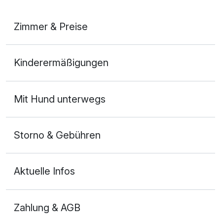
Zimmer & Preise
Doppelzimmer Landseite
Kinderermäßigungen
2 Erwachsene und 1 Kind
Mit Hund unterwegs
Storno & Gebühren
Aktuelle Infos
Zahlung & AGB