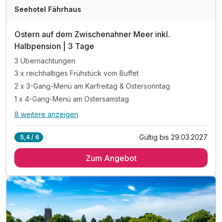
Seehotel Fährhaus
Ostern auf dem Zwischenahner Meer inkl.
Halbpension | 3 Tage
3 Übernachtungen
3 x reichhaltiges Frühstück vom Buffet
2 x 3-Gang-Menü am Karfreitag & Ostersonntag
1 x 4-Gang-Menü am Ostersamstag
8 weitere anzeigen
Alle Inklusivleistungen
12 enthalten
Gültig bis 29.03.2027
5,4 / 6
3 Übernachtungen
Zum Angebot
3 x reichhaltiges Frühstück vom Buffet
2 x 3-Gang-Menü am Karfreitag & Ostersonntag
1 x 4-Gang-Menü am Ostersamstag
1 x Kaffee und Kuchen an einem Tag Ihrer Wahl
1 x österlicher Cocktail an einem Tag Ihrer Wahl