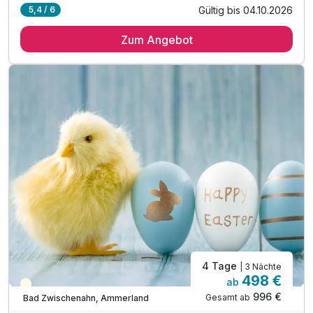
Gültig bis 04.10.2026
5,4 / 6
3 Übernachtungen
Zum Angebot
3 x reichhaltiges Frühstück vom Buffet
3 x 3- Gang-Wahl-Menü am Abend
1 x Rundfahrt auf dem Zwischenahner Meer
1 x Eintritt in den Park der Gärten
1 x Kaffee und Kuchen im Restaurant „Graf Luckner“
inkl. Eintritt in unser Schwimmbads
inkl. Erholung in unserer Sauna*
inkl. flauschiger Bademantel auf dem Zimmer
inkl. Flasche Mineralwasser auf dem Zimmer
inkl. Parkplatz nach Verfügbarkeit
inkl. W-Lan
4 Tage
| 3 Nächte
498 €
ab
Saisonal verfügbar
996 €
Gesamt ab
Bad Zwischenahn, Ammerland