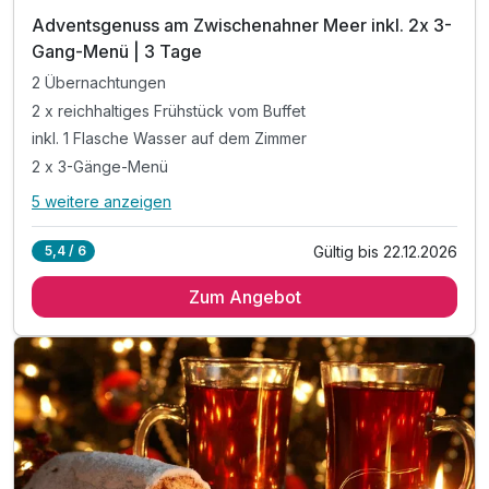
Adventsgenuss am Zwischenahner Meer inkl. 2x 3-
Ausstattung
Gang-Menü | 3 Tage
2 Übernachtungen
Zusatznächte
2 x reichhaltiges Frühstück vom Buffet
inkl. 1 Flasche Wasser auf dem Zimmer
Für 4 Tage
390,00 €
p.P. ab
2 x 3-Gänge-Menü
5 weitere anzeigen
Alle Inklusivleistungen
9 enthalten
Gültig bis 22.12.2026
5,4 / 6
2 Übernachtungen
Zum Angebot
2 x reichhaltiges Frühstück vom Buffet
inkl. 1 Flasche Wasser auf dem Zimmer
2 x 3-Gänge-Menü
1 x Christstollen mit einem Heißgetränk
inkl. Nutzung der Schwimmbad- und Saunalandschaft
inkl. kuscheliger Leihbademantel auf dem Zimmer
kostenfreies WLAN