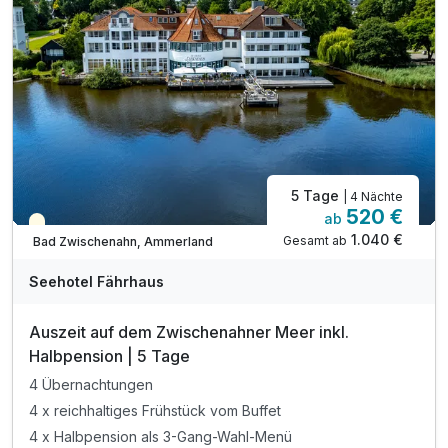
1 x Begrüßungswasser
inkl. Osterkörbchen auf dem Zimmer
inkl. Wohlfühlbademantel für Ihren Aufenthalt
inkl. Erholung in unserem Schwimmbades*
inkl. Parkplatz nach Verfügbarkeit
inkl. W-Lan
5 Tage
| 4 Nächte
520 €
ab
Teilweise ausgelastet
1.040 €
Gesamt ab
Bad Zwischenahn, Ammerland
Seehotel Fährhaus
Auszeit auf dem Zwischenahner Meer inkl.
Halbpension | 5 Tage
4 Übernachtungen
4 x reichhaltiges Frühstück vom Buffet
4 x Halbpension als 3-Gang-Wahl-Menü