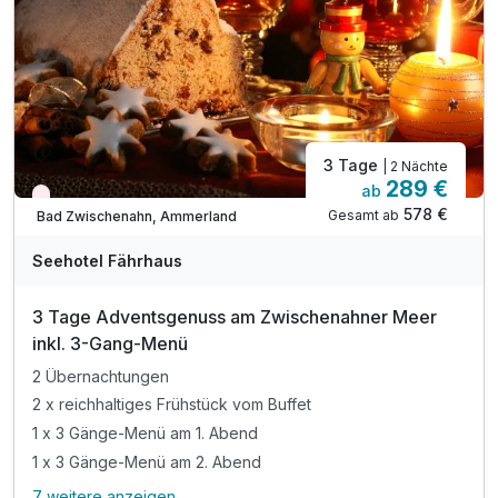
inkl. Parkplatz nach Verfügbarkeit
3 Tage
| 2 Nächte
289 €
ab
Wieder frei ab November
578 €
Gesamt ab
Bad Zwischenahn, Ammerland
Seehotel Fährhaus
3 Tage Adventsgenuss am Zwischenahner Meer
inkl. 3-Gang-Menü
2 Übernachtungen
2 x reichhaltiges Frühstück vom Buffet
1 x 3 Gänge-Menü am 1. Abend
1 x 3 Gänge-Menü am 2. Abend
7 weitere anzeigen