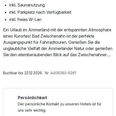
inkl. Saunanutzung
inkl. Parkplatz nach Verfügbarkeit
inkl. freies W-Lan
Ein Urlaub im Ammerland mit der entspannten Atmosphäre
eines Kurortes! Bad Zwischenahn ist der perfekte
Ausgangspunkt für Fahrradtouren. Genießen Sie die
unglaubliche Vielfalt der Ammerländer Natur oder genießen
Sie den atemberaubenden Blick auf das Zwischenahner
Meer.
Bei allen Angeboten berechnen wir täglich pro Zimmer
Im Angebot enthalten
einen Energiekostenzuschlag von EUR 4,50 pro
1 Flasche Mineralwasser, Saunabenutzung, Saunatuch,
Buchbar bis 22.12.2026.
Nr: A406380-6261
Zimmer/Nacht und es wird ein Gästebeitrag ( früher
Leihbademantel, Parkplatz, Nutzung des Wellnessbereichs,
Kurtaxe) von EUR 3,00 pro Person und Tag erhoben .
W-LAN Nutzung / Internetnutzung, Nutzung Öffentliches
Internetterminal, ganztägige Nutzung Wellnessbereich
Persönlichkeit
nach check out
Der persönliche Kontakt zu unseren Hotels ist für
uns sehr wichtig.