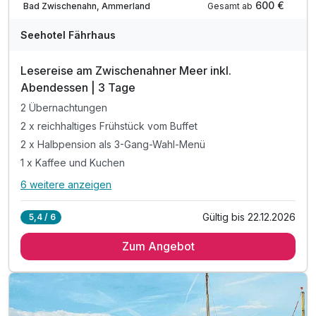
600 €
Gesamt ab
Bad Zwischenahn, Ammerland
Seehotel Fährhaus
Lesereise am Zwischenahner Meer inkl.
Abendessen | 3 Tage
2 Übernachtungen
2 x reichhaltiges Frühstück vom Buffet
2 x Halbpension als 3-Gang-Wahl-Menü
1 x Kaffee und Kuchen
6 weitere anzeigen
Alle Inklusivleistungen
10 enthalten
Gültig bis 22.12.2026
5,4 / 6
2 Übernachtungen
Zum Angebot
2 x reichhaltiges Frühstück vom Buffet
2 x Halbpension als 3-Gang-Wahl-Menü
1 x Kaffee und Kuchen
inkl. 1 Buch von Dr. Lohbeck nach Wahl