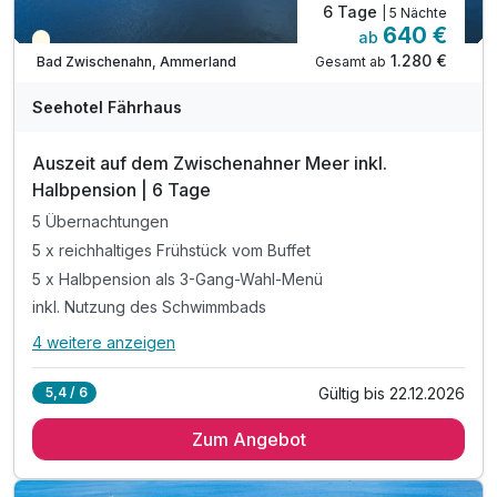
6 Tage
| 5 Nächte
640 €
ab
Teilweise ausgelastet
1.280 €
Gesamt ab
Bad Zwischenahn, Ammerland
Seehotel Fährhaus
Auszeit auf dem Zwischenahner Meer inkl.
Halbpension | 6 Tage
5 Übernachtungen
5 x reichhaltiges Frühstück vom Buffet
5 x Halbpension als 3-Gang-Wahl-Menü
inkl. Nutzung des Schwimmbads
4 weitere anzeigen
Alle Inklusivleistungen
8 enthalten
Gültig bis 22.12.2026
5,4 / 6
5 Übernachtungen
Zum Angebot
5 x reichhaltiges Frühstück vom Buffet
5 x Halbpension als 3-Gang-Wahl-Menü