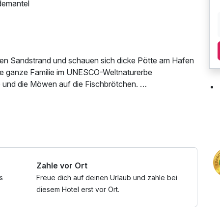
demantel
seren Sandstrand und schauen sich dicke Pötte am Hafen
die ganze Familie im UNESCO-Weltnaturerbe
see und die Möwen auf die Fischbrötchen.
sfaktor.
oi!“, Beachsport,, Flanieren am Fischereihafen oder
ch, W-LAN Nutzung / Internetnutzung
elplatz in Duhnen laden zu Abenteuer erleben und
Zahle vor Ort
nn im Wattenmeer-Besucherzentrum entdeckt werden.
 10“ und nimmt Sie mit auf eine stürmische Reise in
s
Freue dich auf deinen Urlaub und zahle bei
diesem Hotel erst vor Ort.