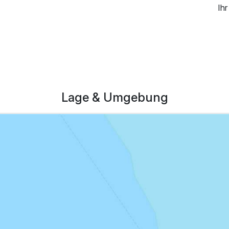
Ihr
Lage & Umgebung
216,00 €
p.P. ab