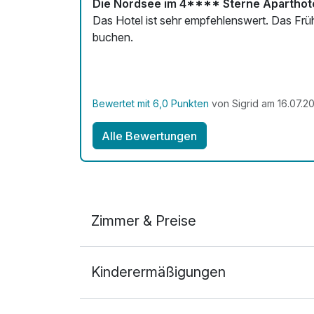
Die Nordsee im 4**** Sterne Aparthotel
Das Hotel ist sehr empfehlenswert. Das Frü
buchen.
Bewertet mit 6,0 Punkten
von Sigrid am 16.07.2
Alle Bewertungen
Zimmer & Preise
Doppelzimmer
Kinderermäßigungen
2 Erwachsene