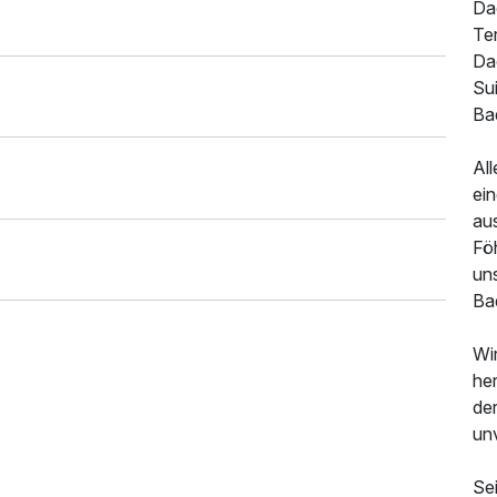
Da
Ter
Da
Sui
Ba
All
ein
au
Fö
un
Bad
Wi
he
der
unv
Se