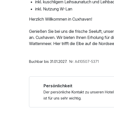
inkl. kuschligem Leihsaunatuch und Leihba
inkl. Nutzung W-Lan
Herzlich Willkommen in Cuxhaven!
Genießen Sie bei uns die frische Seeluft, un
an. Cuxhaven. Wir bieten Ihnen Erholung für 
Wattenmeer. Hier trifft die Elbe auf die Nord
Erleben Sie unzählige Aktivitäten mit Erholung
Im Angebot enthalten
Wellness und Badespaß im „Thalassozentrum ah
1 x Welcome Drink, Saunabenutzung, Saunatu
Buchbar bis 31.01.2027.
Nr: A410507-5371
Shoppen in der Innenstadt.
Der Kletterpark Sahlenburg und ein großen Spi
Persönlichkeit
Austoben ein. Das Ökosystem Wattenmeer ka
Unser Wrack- und Fischereimuseum „Windstärke
Der persönliche Kontakt zu unseren Hotel
die Vergangenheit.
ist für uns sehr wichtig.
Wir freuen uns auf ihr Kommen!