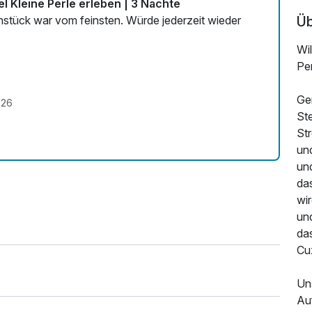
 Kleine Perle erleben | 3 Nächte
Üb
hstück war vom feinsten. Würde jederzeit wieder
Wi
Per
Ge
026
St
Str
un
und
da
wi
un
das
Cu
Un
Auf