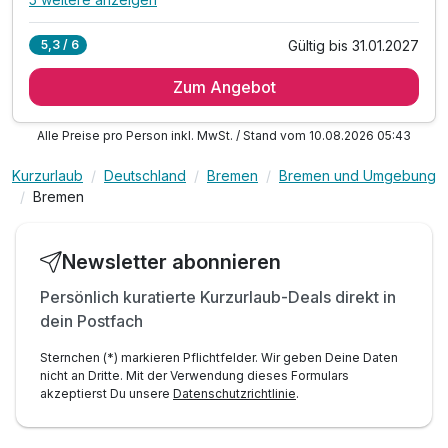
Alle Inklusivleistungen
9 enthalten
Gültig bis 31.01.2027
5,3 / 6
4 Übernachtungen
Zum Angebot
4 x reichhaltiges Frühstück vom Buffet
1 x Bremer Kluten (lokale Süßware) zur Begrüßung
Alle Preise pro Person inkl. MwSt. / Stand vom 10.08.2026 05:43
1 x freier Eintritt in das Casino Bremen**
1 x Begrüßungsgetränk bei Anreise
Kurzurlaub
Deutschland
Bremen
Bremen und Umgebung
1 x Stadtplan für alle Highlights der Stadt
Bremen
inkl. Billiard und Darts in der Pentalounge
inkl. Fitnessbereichnutzung mit Peloton Geräten
Newsletter abonnieren
inkl. WLAN Nutzung
Persönlich kuratierte Kurzurlaub-Deals direkt in
dein Postfach
Sternchen (*) markieren Pflichtfelder. Wir geben Deine Daten
nicht an Dritte. Mit der Verwendung dieses Formulars
akzeptierst Du unsere
Datenschutzrichtlinie
.