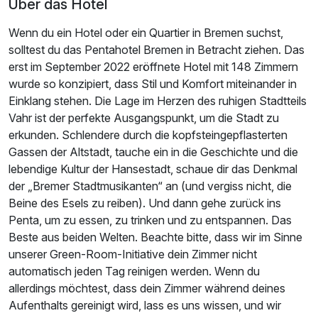
Über das Hotel
Wenn du ein Hotel oder ein Quartier in Bremen suchst,
solltest du das Pentahotel Bremen in Betracht ziehen. Das
erst im September 2022 eröffnete Hotel mit 148 Zimmern
wurde so konzipiert, dass Stil und Komfort miteinander in
Einklang stehen. Die Lage im Herzen des ruhigen Stadtteils
Vahr ist der perfekte Ausgangspunkt, um die Stadt zu
erkunden. Schlendere durch die kopfsteingepflasterten
Ausstattung
Gassen der Altstadt, tauche ein in die Geschichte und die
lebendige Kultur der Hansestadt, schaue dir das Denkmal
der „Bremer Stadtmusikanten“ an (und vergiss nicht, die
Zusatznächte
Beine des Esels zu reiben). Und dann gehe zurück ins
Penta, um zu essen, zu trinken und zu entspannen. Das
Für 3 Tage
84,00 €
p.P. ab
Beste aus beiden Welten. Beachte bitte, dass wir im Sinne
unserer Green-Room-Initiative dein Zimmer nicht
automatisch jeden Tag reinigen werden. Wenn du
allerdings möchtest, dass dein Zimmer während deines
Aufenthalts gereinigt wird, lass es uns wissen, und wir