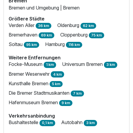
Bremen
Bremen und Umgebung | Bremen
Größere Städte
Verden Aller
Oldenburg
36 km
62 km
Bremerhaven
Cloppenburg
69 km
75 km
Soltau
Hamburg
95 km
116 km
Weitere Entfernungen
Focke-Museum
Universum Bremen
1 km
3 km
Bremer Weserwehr
4 km
Kunsthalle Bremen
5 km
Die Bremer Stadtmusikanten
7 km
Ausstattung
Hafenmuseum Bremen
9 km
Verkehrsanbindung
Zusatznächte
Bushaltestelle
Autobahn
0,1 km
3 km