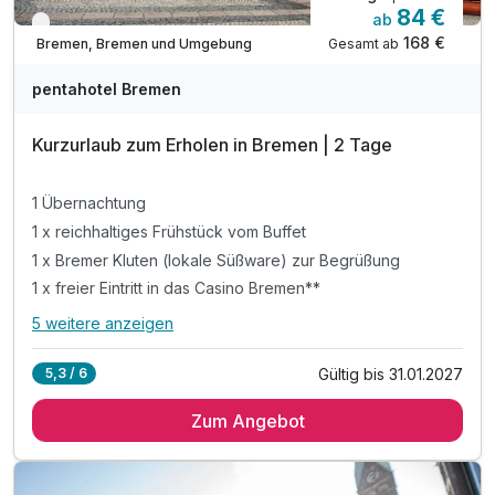
84 €
ab
Familienzimmer
Verfügbar bis Dezember
168 €
Gesamt ab
Bremen, Bremen und Umgebung
2 Erwachsene und 1 Kind
pentahotel Bremen
Ausstattung
Kurzurlaub zum Erholen in Bremen | 2 Tage
Zusatznächte
1 Übernachtung
1 x reichhaltiges Frühstück vom Buffet
Für 3 Tage
114,00 €
p.P. ab
1 x Bremer Kluten (lokale Süßware) zur Begrüßung
1 x freier Eintritt in das Casino Bremen**
5 weitere anzeigen
Alle Inklusivleistungen
9 enthalten
Gültig bis 31.01.2027
5,3 / 6
1 Übernachtung
Zum Angebot
1 x reichhaltiges Frühstück vom Buffet
1 x Bremer Kluten (lokale Süßware) zur Begrüßung
1 x freier Eintritt in das Casino Bremen**