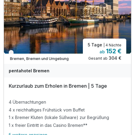
inkl. Fährfahrt über die Weser mit der BremenCARD
inkl. Preisermäßigungen bis zu 50% mit der CARD
inkl. WLAN Nutzung
5 Tage
| 4 Nächte
152 €
ab
Verfügbar bis Dezember
304 €
Gesamt ab
Bremen, Bremen und Umgebung
pentahotel Bremen
Kurzurlaub zum Erholen in Bremen | 5 Tage
4 Übernachtungen
4 x reichhaltiges Frühstück vom Buffet
1 x Bremer Kluten (lokale Süßware) zur Begrüßung
1 x freier Eintritt in das Casino Bremen**
5 weitere anzeigen