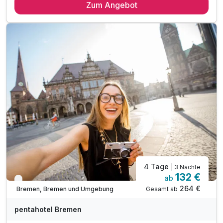
Zum Angebot
3 x reichhaltiges Frühstück vom Buffet
1 x Bremer Kluten (lokale Süßware) zur Begrüßung
1 x freier Eintritt in das Casino Bremen**
1 x Begrüßungsgetränk bei Anreise
1 x Stadtplan für alle Highlights der Stadt
inkl. Billiard und Darts in der Pentalounge
inkl. Fitnessbereichnutzung mit Peloton Geräten
inkl. WLAN Nutzung
4 Tage
| 3 Nächte
132 €
ab
Verfügbar bis Dezember
264 €
Gesamt ab
Bremen, Bremen und Umgebung
pentahotel Bremen