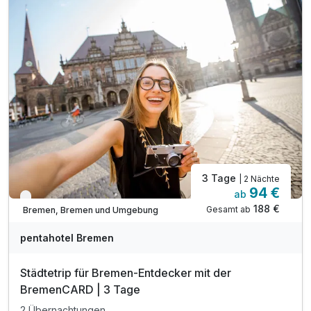
1 x Begrüßungsgetränk bei Anreise
1 x Stadtplan für alle Highlights der Stadt
inkl. Billiard und Darts in der Pentalounge
inkl. Fitnessbereichnutzung mit Peloton Geräten
inkl. WLAN Nutzung
3 Tage
| 2 Nächte
94 €
ab
Verfügbar bis Dezember
188 €
Gesamt ab
Bremen, Bremen und Umgebung
pentahotel Bremen
Städtetrip für Bremen-Entdecker mit der
BremenCARD | 3 Tage
2 Übernachtungen