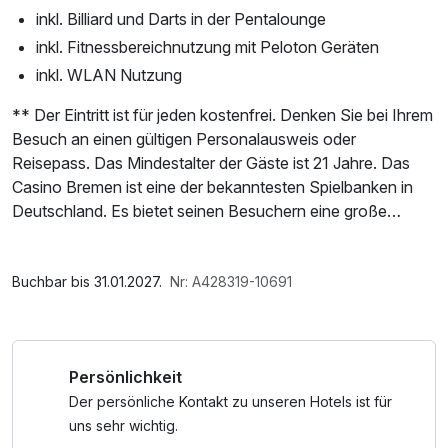
inkl. Billiard und Darts in der Pentalounge
inkl. Fitnessbereichnutzung mit Peloton Geräten
inkl. WLAN Nutzung
** Der Eintritt ist für jeden kostenfrei. Denken Sie bei Ihrem
Besuch an einen gültigen Personalausweis oder
Reisepass. Das Mindestalter der Gäste ist 21 Jahre. Das
Casino Bremen ist eine der bekanntesten Spielbanken in
Deutschland. Es bietet seinen Besuchern eine große
Auswahl an Glücksspielen, darunter Roulette, Black Jack,
Poker und Spielautomaten. Es ist ein unvergessliches
Im Angebot enthalten
Erlebnis für jeden Besucher, der Spaß am Glücksspiel hat
Nutzung des Fitnessbereichs, W-LAN Nutzung /
Buchbar bis 31.01.2027.
Nr: A428319-10691
oder einfach einen abwechslungsreichen Abend
Internetnutzung, Willkommensgeschenk
verbringen möchte.
Persönlichkeit
Mit der Neueröffnung im September 2022 tanzt das
Pentahotel Bremen bequem aus der Reihe. Denn hier
Der persönliche Kontakt zu unseren Hotels ist für
verschmelzen selbst im kleinsten Detail jede Menge
uns sehr wichtig.