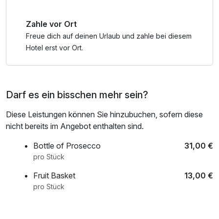
Komfort und Style zu einer Einheit, die zum Verweilen
einlädt. Wer es doch vor die Tür schafft, wird erneut
Zahle vor Ort
erstaunt sein: Von der ausgesuchten Lage im ruhigen
Stadtteil Vahr ist man im Nu in der Stadt und kann dort über
Freue dich auf deinen Urlaub und zahle bei diesem
die Kopfsteinpflaster der Altstadt schlendern, in die
Hotel erst vor Ort.
Geschichte und Kultur der Hansestadt eintauchen und bei
den Bremer Stadtmusikanten vorbeischauen. Aber
Achtung – nur wer hier dem Esel die Beine reibt, kehrt als
Darf es ein bisschen mehr sein?
echter Glückspilz ins Pentahotel zurück, wo bereits kühle
Drinks, köstliche Snacks und jede Menge Entspannung
Diese Leistungen können Sie hinzubuchen, sofern diese
warten. Eine Komfortzone für Entdecker? Das wäre echt
nicht bereits im Angebot enthalten sind.
das Beste aus zwei Welten!
Bottle of Prosecco
31,00 €
pro Stück
Fruit Basket
13,00 €
pro Stück