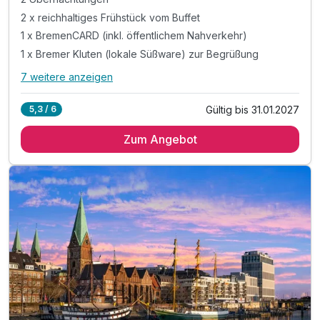
2 x reichhaltiges Frühstück vom Buffet
1 x BremenCARD (inkl. öffentlichem Nahverkehr)
1 x Bremer Kluten (lokale Süßware) zur Begrüßung
7 weitere anzeigen
Alle Inklusivleistungen
11 enthalten
Gültig bis 31.01.2027
5,3 / 6
2 Übernachtungen
Zum Angebot
2 x reichhaltiges Frühstück vom Buffet
1 x BremenCARD (inkl. öffentlichem Nahverkehr)
1 x Bremer Kluten (lokale Süßware) zur Begrüßung
1 x Begrüßungsgetränk bei Anreise
1 x Stadtplan für alle Highlights der Stadt
inkl. Billiard und Darts in der Pentalounge
inkl. Fitnessbereichnutzung mit Peloton Geräten
inkl. Fährfahrt über die Weser mit der BremenCARD
inkl. Preisermäßigungen bis zu 50% mit der CARD
inkl. WLAN Nutzung