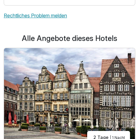
Für 3 Tage
99,00 €
p.P. ab
Rechtliches Problem melden
Alle Angebote dieses Hotels
Doppelzimmer zur Einzelnutzung
1 Erwachsenen und 1 Kind
Ausstattung
Zusatznächte
Für 3 Tage
148,00 €
p.P. ab
2 Tage
| 1 Nacht