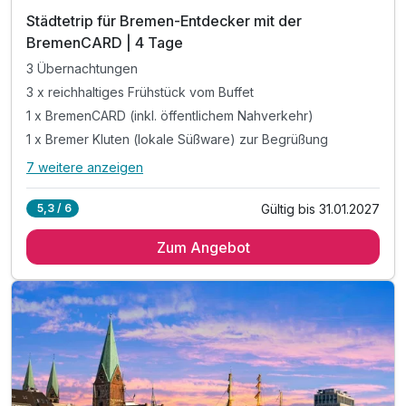
Städtetrip für Bremen-Entdecker mit der
BremenCARD | 4 Tage
3 Übernachtungen
3 x reichhaltiges Frühstück vom Buffet
1 x BremenCARD (inkl. öffentlichem Nahverkehr)
1 x Bremer Kluten (lokale Süßware) zur Begrüßung
7 weitere anzeigen
Alle Inklusivleistungen
11 enthalten
Gültig bis 31.01.2027
5,3 / 6
3 Übernachtungen
Zum Angebot
3 x reichhaltiges Frühstück vom Buffet
1 x BremenCARD (inkl. öffentlichem Nahverkehr)
1 x Bremer Kluten (lokale Süßware) zur Begrüßung
1 x Begrüßungsgetränk bei Anreise
1 x Stadtplan für alle Highlights der Stadt
inkl. Billiard und Darts in der Pentalounge
inkl. Fitnessbereichnutzung mit Peloton Geräten