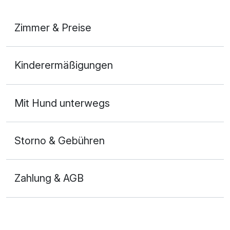
Zimmer & Preise
Doppelzimmer Standard
Kinderermäßigungen
2 Erwachsene
Mit Hund unterwegs
Storno & Gebühren
Zahlung & AGB