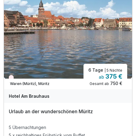
2 x Abendessen im Rahmen der Halbpension
1 x Silvesterwanderung
1 x Bierkulinarium
1 x Neujahrskegeln
1 x Stadtspaziergang
1 x Fl. Sekt & Obstkorb für die Zeit zu Zweit
inkl. Nutzung W-Lan & Parkplatz
6 Tage
| 5 Nächte
375 €
ab
Wieder frei ab September
750 €
Gesamt ab
Waren (Müritz), Müritz
Hotel Am Brauhaus
Urlaub an der wunderschönen Müritz
5 Übernachtungen
5 x reichhaltiges Frühstück vom Buffet