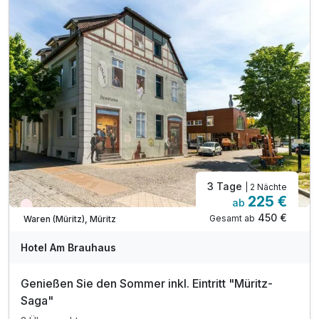
1 x Special-Dinner am Anreisetag
inkl. WLAN
3 Tage
| 2 Nächte
225 €
ab
Aktuell ausgebucht
450 €
Gesamt ab
Waren (Müritz), Müritz
Hotel Am Brauhaus
Genießen Sie den Sommer inkl. Eintritt "Müritz-
Saga"