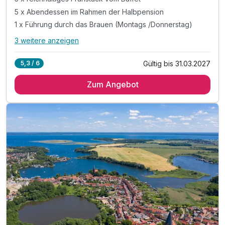
5 x Abendessen im Rahmen der Halbpension
1 x Führung durch das Brauen (Montags /Donnerstag)
3 weitere anzeigen
Alle Inklusivleistungen
7 enthalten
Gültig bis 31.03.2027
5,3 / 6
5 Übernachtungen
Zum Angebot
5 x reichhaltiges Frühstück vom Buffet
5 x Abendessen im Rahmen der Halbpension
1 x Führung durch das Brauen (Montags /Donnerstag)
oder Verkostung der hauseigenen Biere -Nebensaison
1 x Flasche Bier zum Abschied
1 Flasche Wasser zur Begrüßung auf dem Zimmer