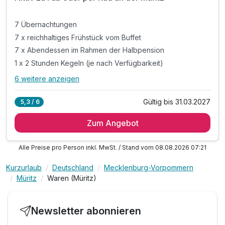
7 Übernachtungen
7 x reichhaltiges Frühstück vom Buffet
7 x Abendessen im Rahmen der Halbpension
1 x 2 Stunden Kegeln (je nach Verfügbarkeit)
6 weitere anzeigen
Alle Inklusivleistungen
10 enthalten
Gültig bis 31.03.2027
5,3 / 6
7 Übernachtungen
Zum Angebot
7 x reichhaltiges Frühstück vom Buffet
7 x Abendessen im Rahmen der Halbpension
Alle Preise pro Person inkl. MwSt. / Stand vom 08.08.2026 07:21
1 x 2 Stunden Kegeln (je nach Verfügbarkeit)
1 x Führung durch das Brauen (Montags/Donnerstag)*
Kurzurlaub
Deutschland
Mecklenburg-Vorpommern
ODER 1 x Verkostung der hauseigenen Biere*
Müritz
Waren (Müritz)
1 x Kaffee und Kuchen im Brauhaus
inkl. 1 Flasche Wasser auf dem Zimmer
Newsletter abonnieren
inkl. freie Fahrt mit dem Müritz rundum-Bus**