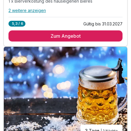
1 x Bierverkostung des hauseigenen Bieres
2 weitere anzeigen
Alle Inklusivleistungen
6 enthalten
Gültig bis 31.03.2027
5,3 / 6
2 Übernachtungen
Zum Angebot
2 x reichhaltiges Frühstück vom Buffet
2 x Abendessen im Rahmen der Halbpension
1 x Bierverkostung des hauseigenen Bieres
inkl. 1 Flasche Mineralwasser auf dem Zimmer
inkl. WLAN
3 Tage
| 2 Nächte