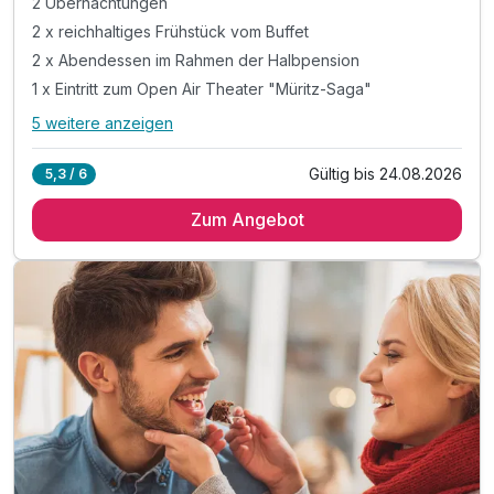
2 Übernachtungen
2 x reichhaltiges Frühstück vom Buffet
2 x Abendessen im Rahmen der Halbpension
1 x Eintritt zum Open Air Theater "Müritz-Saga"
5 weitere anzeigen
Alle Inklusivleistungen
9 enthalten
Gültig bis 24.08.2026
5,3 / 6
2 Übernachtungen
Zum Angebot
2 x reichhaltiges Frühstück vom Buffet
2 x Abendessen im Rahmen der Halbpension
1 x Eintritt zum Open Air Theater "Müritz-Saga"
Theaterabenteuer von Mittwoch bis Sonntag
1 x Fl. Sekt & Obstkorb für die Zeit zu Zweit
1 x Führung durch das Brauen (Montags/Donnerstag)*
ODER 1 x Verkostung der hauseigenen Biere*
inkl. freie Fahrt mit dem Müritz rundum-Bus**