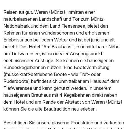
Reisen tut gut. Waren (Müritz), inmitten einer
naturbelassenen Landschaft und Tor zum Müritz-
Nationalpark und dem Land Fleesensee, bietet den
Rahmen für einen wunderschönen und erholsamen
Erlebnisurlaub bei jedem Wetter und ist bei jung und alt
Ausstattung
beliebt. Das Hotel "Am Brauhaus", in unmittelbarer Nähe
am Tiefwarensee, ist ein idealer Ausgangspunkt
erlebnisreicher Ausflüge. Sie können die hauseigenen
Zusatznächte
Bundeskegelbahnen nutzen. Eine Bootsvermietung
(muskelkraft-betriebene Boote - wie Tret- oder
Für 4 Tage
249,00 €
p.P. ab
Ruderboote) befindet sich unmittelbar am Haus auf dem
Tiefwarensee und kann genutzt werden. In unserem
hauseigenen Brauhaus mit 4 Kegelbahnen direkt neben
dem Hotel und am Rande der Altstadt von Waren (Müritz)
können Sie die alte Brautradition neu erleben.
Doppelzimmer
Besichtigen Sie unsere gläserne Produktion und verkosten
2 Erwachsene und 1 Kind