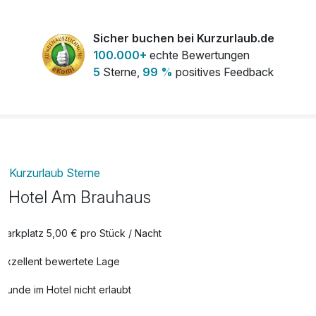
Flasche Wein 0,75l
19,50 €
pro Stück
Sicher buchen bei Kurzurlaub.de
100.000+
echte Bewertungen
Lunchpaket für unterwegs
10,00 €
5
Sterne,
99 %
positives Feedback
pro Aufenthalt
Obstkorb
15,00 €
pro Zimmer
Kurzurlaub Sterne
Hotel Am Brauhaus
Parkplatz 5,00 € pro Stück / Nacht
Exzellent bewertete Lage
Hunde im Hotel nicht erlaubt