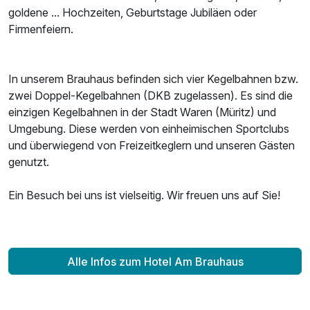
goldene ... Hochzeiten, Geburtstage Jubiläen oder
Firmenfeiern.
Ausstattung
In unserem Brauhaus befinden sich vier Kegelbahnen bzw.
Zusatznächte
zwei Doppel-Kegelbahnen (DKB zugelassen). Es sind die
einzigen Kegelbahnen in der Stadt Waren (Müritz) und
Für 4 Tage
234,00 €
Umgebung. Diese werden von einheimischen Sportclubs
p.P. ab
und überwiegend von Freizeitkeglern und unseren Gästen
genutzt.
Ein Besuch bei uns ist vielseitig. Wir freuen uns auf Sie!
Einzelzimmer
1 Erwachsenen und 1 Kind
Alle Infos zum Hotel Am Brauhaus