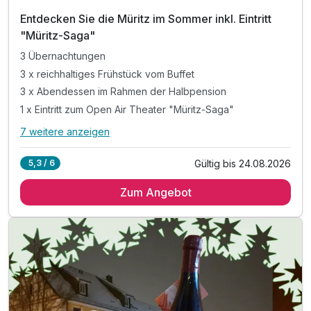
Entdecken Sie die Müritz im Sommer inkl. Eintritt
"Müritz-Saga"
3 Übernachtungen
3 x reichhaltiges Frühstück vom Buffet
3 x Abendessen im Rahmen der Halbpension
1 x Eintritt zum Open Air Theater "Müritz-Saga"
7 weitere anzeigen
Alle Inklusivleistungen
11 enthalten
Gültig bis 24.08.2026
5,3 / 6
3 Übernachtungen
Zum Angebot
3 x reichhaltiges Frühstück vom Buffet
3 x Abendessen im Rahmen der Halbpension
1 x Eintritt zum Open Air Theater "Müritz-Saga"
Theaterabenteuer von Mittwoch bis Sonntag
1 x Fl. Sekt & Obstkorb für die Zeit zu Zweit
1 x Führung durch das Brauen (Montags/Donnerstag)*
ODER 1 x Verkostung der hauseigenen Biere*