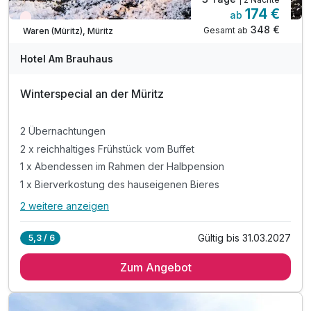
174 €
ab
Wieder frei ab November
348 €
Gesamt ab
Waren (Müritz), Müritz
Hotel Am Brauhaus
Winterspecial an der Müritz
2 Übernachtungen
2 x reichhaltiges Frühstück vom Buffet
1 x Abendessen im Rahmen der Halbpension
1 x Bierverkostung des hauseigenen Bieres
2 weitere anzeigen
Alle Inklusivleistungen
6 enthalten
Gültig bis 31.03.2027
5,3 / 6
2 Übernachtungen
Zum Angebot
2 x reichhaltiges Frühstück vom Buffet
1 x Abendessen im Rahmen der Halbpension
1 x Bierverkostung des hauseigenen Bieres