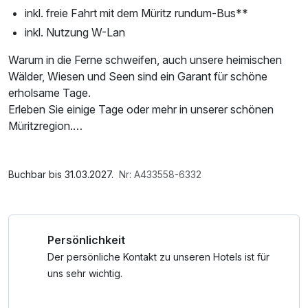
inkl. freie Fahrt mit dem Müritz rundum-Bus**
inkl. Nutzung W-Lan
Warum in die Ferne schweifen, auch unsere heimischen
Wälder, Wiesen und Seen sind ein Garant für schöne
erholsame Tage.
Erleben Sie einige Tage oder mehr in unserer schönen
Müritzregion.
Erkunden Sie die Umgebung zu Fuß, per Rad oder nutzen
Sie den Nahverkehr.
Im Angebot enthalten
Genießen Sie unsere regionale Küche und ein kühles
1 Flasche Mineralwasser, W-LAN Nutzung /
Buchbar bis 31.03.2027.
Nr: A433558-6332
hauseigenes Bier.
Internetnutzung, kostenfreie Nutzung öffentl. Nahverkehr
* 1 x Führung durch das Brauen (Montags/Donnerstag) in
Persönlichkeit
der Hauptsaison
* 1 x Verkostung der hauseigenen Biere in der
Der persönliche Kontakt zu unseren Hotels ist für
Nebensaison
uns sehr wichtig.
** im Rahmen der Kurkarte - Per Bus entdecken Sie die
Region bequem und umweltfreundlich.