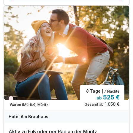
7 x Abendessen im Rahmen der Halbpension
1 x 2 Stunden Kegeln nach Verfügbarkeit
1 x Führung durch das Brauen (Montags/Donnerstag)*
ODER 1 x Verkostung der hauseigenen Biere*
inkl. freie Fahrt mit dem Müritz rundum-Bus**
1 x Abschiedsgeschenk
8 Tage
| 7 Nächte
525 €
ab
Wieder frei ab Oktober
1.050 €
Gesamt ab
Waren (Müritz), Müritz
Hotel Am Brauhaus
Aktiv zu Fuß oder per Rad an der Müritz