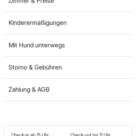
Zimmer & Preise
Appartement/s
Kinderermäßigungen
2 Erwachsene und 2 Kinder
Mit Hund unterwegs
Storno & Gebühren
Zahlung & AGB
Check-in ab 15 Uhr
Check-out bis 11 Uhr