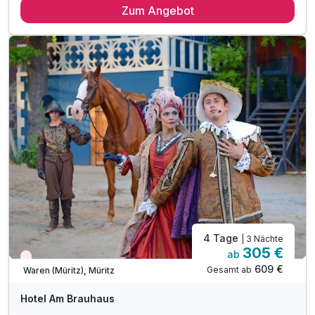
Zum Angebot
3 x reichhaltiges Frühstück vom Buffet
1 x Special-Dinner für Zwei (4-Gänge Menü)
2 x Abendessen im Rahmen der Halbpension
1 x Führung durch das Brauen (Montags/Donnerstag)*
ODER 1 x Verkostung der hauseigenen Biere*
1 x Fl. Sekt & Obstkorb für die Zeit zu Zweit
1 x Kaffee und Kuchen im Brauhaus
inkl. freie Fahrt mit dem Müritz rundum-Bus**
inkl. Unterstellmöglichkeit für Fahrräder
4 Tage
| 3 Nächte
305 €
ab
Aktuell ausgebucht
609 €
Gesamt ab
Waren (Müritz), Müritz
Hotel Am Brauhaus