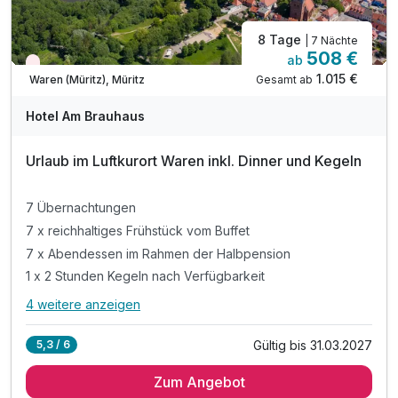
8 Tage
| 7 Nächte
508 €
ab
Wieder frei ab Oktober
1.015 €
Gesamt ab
Waren (Müritz), Müritz
Hotel Am Brauhaus
Urlaub im Luftkurort Waren inkl. Dinner und Kegeln
7 Übernachtungen
7 x reichhaltiges Frühstück vom Buffet
7 x Abendessen im Rahmen der Halbpension
1 x 2 Stunden Kegeln nach Verfügbarkeit
4 weitere anzeigen
Alle Inklusivleistungen
8 enthalten
Gültig bis 31.03.2027
5,3 / 6
7 Übernachtungen
Zum Angebot
7 x reichhaltiges Frühstück vom Buffet