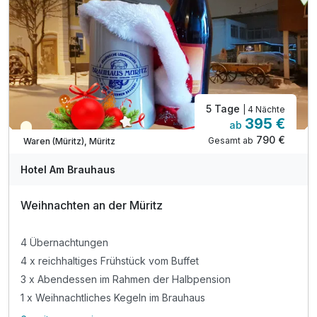
inkl. freie Fahrt mit dem Müritz rundum-Bus**
1 x Kaffee und Kuchen
1 x Abschiedsgeschenk
5 Tage
| 4 Nächte
395 €
ab
Saisonal verfügbar
790 €
Gesamt ab
Waren (Müritz), Müritz
Hotel Am Brauhaus
Weihnachten an der Müritz
4 Übernachtungen
4 x reichhaltiges Frühstück vom Buffet
3 x Abendessen im Rahmen der Halbpension
1 x Weihnachtliches Kegeln im Brauhaus