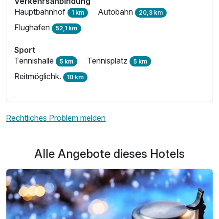
Verkehrsanbindung
Hauptbahnhof
Autobahn
1 km
20,3 km
Flughafen
52,1 km
Sport
Tennishalle
Tennisplatz
5 km
5 km
Reitmöglichk.
10 km
Rechtliches Problem melden
Alle Angebote dieses Hotels