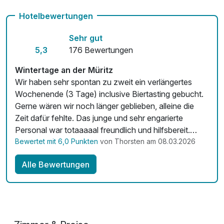
Auch vegetarische Speisen
Hotelbewertungen
Fahrradverleih
Sehr gut
Kostenloses W-LAN
5,3
176 Bewertungen
Zimmerservice verfügbar
Wintertage an der Müritz
Wir haben sehr spontan zu zweit ein verlängertes
Wochenende (3 Tage) inclusive Biertasting gebucht.
Gerne wären wir noch länger geblieben, alleine die
Zeit dafür fehlte. Das junge und sehr engarierte
Personal war totaaaaal freundlich und hilfsbereit.
Dazu noch das perfekte Wetter mit den ersten
Bewertet mit 6,0 Punkten
von Thorsten am 08.03.2026
wärmenden Sonnenstrahlen Anfang März. Wir
Alle Bewertungen
checken ganz sicher wieder einmal hier ein!