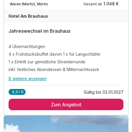
1.048 €
Gesamt ab
Waren (Müritz), Müritz
Hotel Am Brauhaus
Jahreswechsel im Brauhaus
4 Übernachtungen
4 x Frühstücksbuffet davon 1 x für Langschläfer
1 x Eintritt zur gemütliche Silvesterrunde
inkl. festliches Abendessen & Mitternachtssack
8 weitere anzeigen
Alle Inklusivleistungen
12 enthalten
Gültig bis 02.01.2027
5,3 / 6
4 Übernachtungen
Zum Angebot
4 x Frühstücksbuffet davon 1 x für Langschläfer
1 x Eintritt zur gemütliche Silvesterrunde
inkl. festliches Abendessen & Mitternachtssack
1 x Sekt zum Anstoßen & kleines Feuerwerk