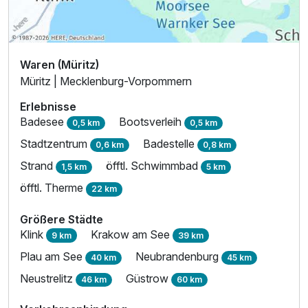
Waren (Müritz)
Müritz | Mecklenburg-Vorpommern
Erlebnisse
Badesee
Bootsverleih
0,5 km
0,5 km
Ausstattung
Stadtzentrum
Badestelle
0,6 km
0,8 km
Strand
öfftl. Schwimmbad
1,5 km
5 km
Zusatznächte
öfftl. Therme
22 km
Für 4 Tage
339,00 €
p.P. ab
Größere Städte
Klink
Krakow am See
9 km
39 km
Plau am See
Neubrandenburg
40 km
45 km
Neustrelitz
Güstrow
46 km
60 km