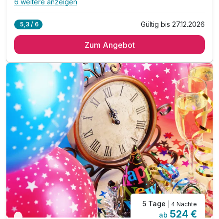
6 weitere anzeigen
Alle Inklusivleistungen
10 enthalten
Gültig bis 27.12.2026
5,3 / 6
4 Übernachtungen
Zum Angebot
4 x reichhaltiges Frühstück vom Buffet
3 x Abendessen im Rahmen der Halbpension
1 x Weihnachtliches Kegeln im Brauhaus
1 x Abendessen in Buffetform (am 24.12.)
1 x kleine Führung durch das Brauen
1 x Stadtspaziergang (25.12)
1 x Kaffee und Gebäck (25.12)
1 x Fl. Sekt & Obstkorb für die Zeit zu Zweit
1 x kleines Geschenk bei Abreise (1 Fl. Bier)
5 Tage
| 4 Nächte
524 €
ab
Aktuell ausgebucht