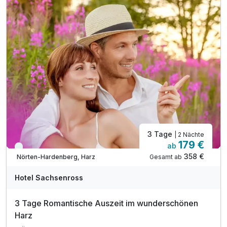
inkl. Finnische Sauna 90°& Bio Sauna 60°
inkl. Eisbrunnen & Rainshower Duschen
inkl. Infrarot Kabine
inkl. Slipper & Leihbademantel
inkl. Parkplatz
inkl. W-LAN
Familienzeit o. Zeit zu zweit- alles ist möglich!
3 Tage
| 2 Nächte
179 €
ab
Viele Termine frei
358 €
Gesamt ab
Nörten-Hardenberg, Harz
Hotel Sachsenross
3 Tage Romantische Auszeit im wunderschönen
Harz