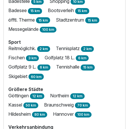
1 Erwachsenen
Badestelle
Shopping
5 km
10 km
Badesee
Bootsverleih
15 km
15 km
öfftl. Therme
Stadtzentrum
15 km
15 km
Messegelände
100 km
Sport
Reitmöglichk.
Tennisplatz
2 km
2 km
Fischen
Golfplatz 18 L.
3 km
6 km
Golfplatz 9 L.
Tennishalle
6 km
15 km
Skigebiet
60 km
Größere Städte
Göttingen
Northeim
12 km
12 km
Kassel
Braunschweig
50 km
70 km
Hildesheim
Hannover
80 km
100 km
Verkehrsanbindung