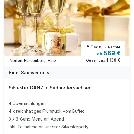
inkl. Infrarot Kabine
inkl. Parkplatz
inkl. W-LAN
Familienzeit o. Zeit zu zweit- alles ist möglich!
5 Tage
| 4 Nächte
569 €
ab
Aktuell ausgebucht
1.138 €
Gesamt ab
Nörten-Hardenberg, Harz
Hotel Sachsenross
Silvester GANZ in Südniedersachsen
4 Übernachtungen
4 x reichhaltiges Frühstück vom Buffet
3 x 3-Gang Menü am Abend
inkl. Teilnahme an unserer Silvesterparty