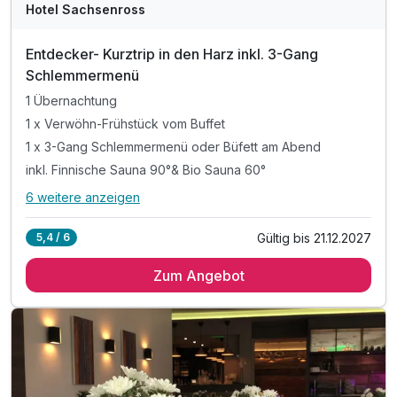
Hotel Sachsenross
Entdecker- Kurztrip in den Harz inkl. 3-Gang
Schlemmermenü
1 Übernachtung
1 x Verwöhn-Frühstück vom Buffet
1 x 3-Gang Schlemmermenü oder Büfett am Abend
inkl. Finnische Sauna 90°& Bio Sauna 60°
6 weitere anzeigen
Alle Inklusivleistungen
10 enthalten
Gültig bis 21.12.2027
5,4 / 6
1 Übernachtung
Zum Angebot
1 x Verwöhn-Frühstück vom Buffet
1 x 3-Gang Schlemmermenü oder Büfett am Abend
inkl. Finnische Sauna 90°& Bio Sauna 60°
inkl. Eisbrunnen & Rainshower Duschen
inkl. Infrarot Kabine
inkl. Leihbademantel und -Slipper