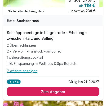
3 Tage
| 2 Nächte
119 €
ab
Viele Termine frei
238 €
Gesamt ab
Nörten-Hardenberg, Harz
Hotel Sachsenross
Schnäppchentage in Lütgenrode - Erholung -
zwischen Harz und Solling
2 Übernachtungen
2 x Verwöhn-Frühstück vom Buffet
1 x Begrüßungscocktail
inkl. Entspannung im Wellness & Spa Bereich
7 weitere anzeigen
Alle Inklusivleistungen
11 enthalten
Gültig bis 21.12.2027
5,4 / 6
2 Übernachtungen
Zum Angebot
2 x Verwöhn-Frühstück vom Buffet
1 x Begrüßungscocktail
inkl. Entspannung im Wellness & Spa Bereich