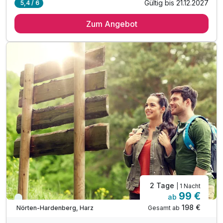
Gültig bis 21.12.2027
5,4 / 6
1 Übernachtung
Zum Angebot
1 x Verwöhn-Frühstück vom Buffet
1 x romantisches Candlelight-Dinner
Ausstattung
1 x Flasche Sekt für Ihre Zeit zu zweit im Zimmer
inkl. Entspannung im Wellness & Spa Bereich
Zusatznächte
inkl. Finnische Sauna 90°& Bio Sauna 60°
inkl. Eisbrunnen & Rainshower Duschen
Für 7 Tage
750,00 €
inkl. Infrarot Kabine
p.P. ab
inkl. Leihbademantel und -Slipper
inkl. Parkplatz
Juniorsuite/n
2 Erwachsene und 2 Kinder
2 Tage
| 1 Nacht
99 €
ab
Viele Termine frei
198 €
Gesamt ab
Nörten-Hardenberg, Harz