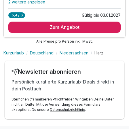
2 weitere anzeigen
Alle Inklusivleistungen
6 enthalten
Gültig bis 03.01.2027
5,4 / 6
4 Übernachtungen
Zum Angebot
4 x reichhaltiges Frühstück vom Buffet
3 x 3-Gang Menü am Abend
Alle Preise pro Person inkl. MwSt.
inkl. Teilnahme an unserer Silvesterparty
inkl. Leihbademantel und Slipper
Kurzurlaub
Deutschland
Niedersachsen
Harz
inkl. Entspannung in unserer Sauna
Newsletter abonnieren
Persönlich kuratierte Kurzurlaub-Deals direkt in
dein Postfach
Sternchen (*) markieren Pflichtfelder. Wir geben Deine Daten
nicht an Dritte. Mit der Verwendung dieses Formulars
akzeptierst Du unsere
Datenschutzrichtlinie
.