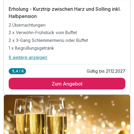
Erholung - Kurztrip zwischen Harz und Solling inkl.
Halbpension
2 Übernachtungen
2 x Verwöhn-Frühstück vom Buffet
2 x 3-Gang Schlemmermenü oder Büffet
1 x Begrüßungsgetränk
8 weitere anzeigen
Alle Inklusivleistungen
12 enthalten
Gültig bis 21.12.2027
5,4 / 6
2 Übernachtungen
Zum Angebot
2 x Verwöhn-Frühstück vom Buffet
2 x 3-Gang Schlemmermenü oder Büffet
1 x Begrüßungsgetränk
inkl. Entspannung im Wellness & Spa Bereich
inkl. Finnische Sauna 90°& Bio Sauna 60°
inkl. Eisbrunnen & Rainshower Duschen
inkl. Leihbademantel und -Slipper