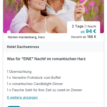
2 Tage
| 1 Nacht
94 €
ab
Viele Termine frei
188 €
Gesamt ab
Nörten-Hardenberg, Harz
Hotel Sachsenross
Was für "EINE" Nacht! im romantischen Harz
1 Übernachtung
1 x Verwöhn-Frühstück vom Buffet
1 x romantisches Candlelight-Dinner
1 x Flasche Sekt für Ihre Zeit zu zweit im Zimmer
6 weitere anzeigen
Alle Inklusivleistungen
10 enthalten