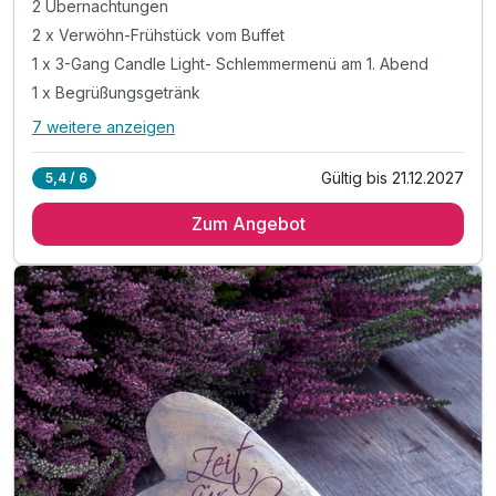
2 Übernachtungen
2 x Verwöhn-Frühstück vom Buffet
1 x 3-Gang Candle Light- Schlemmermenü am 1. Abend
1 x Begrüßungsgetränk
7 weitere anzeigen
Alle Inklusivleistungen
11 enthalten
Gültig bis 21.12.2027
5,4 / 6
2 Übernachtungen
Zum Angebot
2 x Verwöhn-Frühstück vom Buffet
1 x 3-Gang Candle Light- Schlemmermenü am 1. Abend
1 x Begrüßungsgetränk
inkl. Entspannung im Wellness & Spa Bereich
inkl. Finnische Sauna 90°& Bio Sauna 60°
inkl. Eisbrunnen & Rainshower Duschen
inkl. Infrarot Kabine
inkl. Leihbademantel und -Slipper
inkl. Parkplatz
inkl. W-LAN