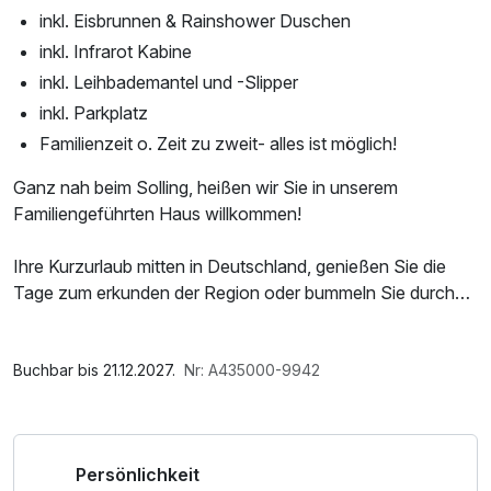
inkl. Eisbrunnen & Rainshower Duschen
inkl. Infrarot Kabine
inkl. Leihbademantel und -Slipper
inkl. Parkplatz
Familienzeit o. Zeit zu zweit- alles ist möglich!
Ganz nah beim Solling, heißen wir Sie in unserem
Familiengeführten Haus willkommen!
Ihre Kurzurlaub mitten in Deutschland, genießen Sie die
Tage zum erkunden der Region oder bummeln Sie durch
die Altstadt von Göttingen durch die Zahlreichen
Geschäfte.
Im Angebot enthalten
Starten Sie einen Ausflugstrip in den Harz. In nur einer
1 Flasche Mineralwasser, Saunabenutzung, Saunatuch,
Buchbar bis 21.12.2027.
Nr: A435000-9942
Stunde Autofahrt Richtung Osten erreichen Sie St.
Leihbademantel, Parkplatz, Nutzung des Wellnessbereichs,
Andreasberg mit Sommerrodelbahn, oder Braunlage mit
W-LAN Nutzung / Internetnutzung
6er-Gondelbahn, oder genießen Sie eine Fahrt mit der
Persönlichkeit
Schmalspurbahn auf den Brocken.