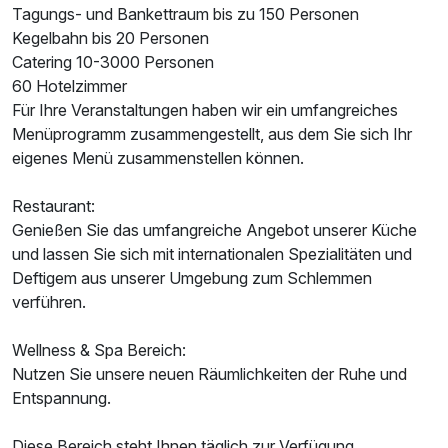
Tagungs- und Bankettraum bis zu 150 Personen
Kegelbahn bis 20 Personen
Catering 10-3000 Personen
60 Hotelzimmer
Für Ihre Veranstaltungen haben wir ein umfangreiches
Menüprogramm zusammengestellt, aus dem Sie sich Ihr
eigenes Menü zusammenstellen können.
Restaurant:
Genießen Sie das umfangreiche Angebot unserer Küche
und lassen Sie sich mit internationalen Spezialitäten und
Ausstattung
Deftigem aus unserer Umgebung zum Schlemmen
verführen.
Zusatznächte
Wellness & Spa Bereich:
Nutzen Sie unsere neuen Räumlichkeiten der Ruhe und
Für 7 Tage
475,00 €
p.P. ab
Entspannung.
Diese Bereich steht Ihnen täglich zur Verfügung.