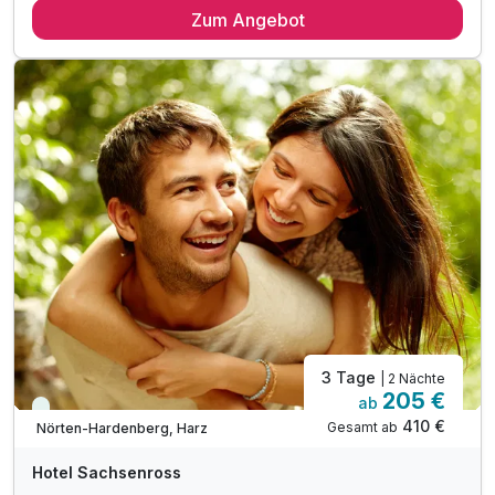
Zum Angebot
2 x reichhaltiges Frühstück vom Buffet
2 x 3-Gang Menü am Abend
1 x Eintritt Badeparadies Eiswiese in Göttingen
inkl. Entspannung im Spa Bereich
inkl. kuscheliger Leihbademantel
inkl. Begrüßungsgetränk
inkl. Parkplatz am Hotel
3 Tage
| 2 Nächte
205 €
ab
Viele Termine frei
410 €
Gesamt ab
Nörten-Hardenberg, Harz
Hotel Sachsenross