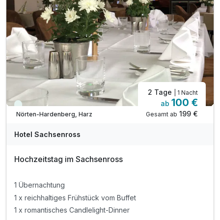
inkl. Parkplatz
inkl. W-LAN
Familienzeit o. Zeit zu zweit- alles ist möglich!
2 Tage
| 1 Nacht
100 €
ab
Viele Termine frei
199 €
Gesamt ab
Nörten-Hardenberg, Harz
Hotel Sachsenross
Hochzeitstag im Sachsenross
1 Übernachtung
1 x reichhaltiges Frühstück vom Buffet
1 x romantisches Candlelight-Dinner