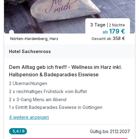
3 Tage
| 2 Nächte
179 €
ab
Viele Termine frei
358 €
Gesamt ab
Nörten-Hardenberg, Harz
Hotel Sachsenross
Dem Alltag geb ich frei!!! - Wellness im Harz inkl.
Halbpension & Badeparadies Eiswiese
2 Übernachtungen
2 x reichhaltiges Frühstück vom Buffet
2 x 3-Gang Menü am Abend
1 x Eintritt Badeparadies Eiswiese in Göttingen
4 weitere anzeigen
Alle Inklusivleistungen
8 enthalten
Gültig bis 21.12.2027
5,4 / 6
2 Übernachtungen