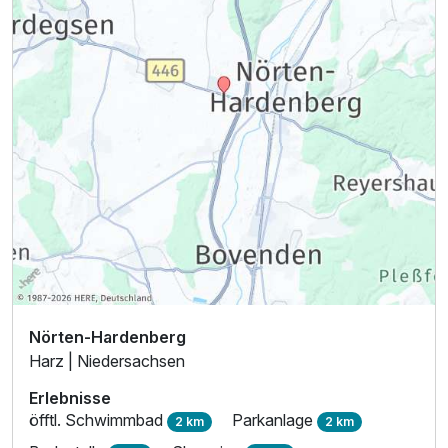
Ausstattung
Zusatznächte
Für 7 Tage
575,00 €
p.P. ab
Nörten-Hardenberg
Harz | Niedersachsen
Erlebnisse
öfftl. Schwimmbad
Parkanlage
Einzelzimmer
2 km
2 km