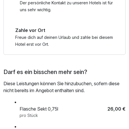
Und Richtung Westen erreichen Sie in nur 30 Minuten den
Der persönliche Kontakt zu unseren Hotels ist für
Naturpark Solling mit Schmetterlingspark in Uslar, Tierpark
uns sehr wichtig.
in Sababurg oder erleben Sie eine Schiffsfahrt ab Bad
Karlshafen auf der Weser.
Zahle vor Ort
Nach einen vielfältigem und buntem Tag genießen Sie die
Zeit in unserem SPA.
Freue dich auf deinen Urlaub und zahle bei diesem
Hotel erst vor Ort.
*Bitte beachten Sie, dass die Küche am Sonntagabend
geschlossen ist und wir Ihnen zu dieser Zeit keine
Darf es ein bisschen mehr sein?
Mahlzeiten servieren können. An allen anderen Tagen ist
die Küche geöffnet.
Diese Leistungen können Sie hinzubuchen, sofern diese
nicht bereits im Angebot enthalten sind.
Flasche Sekt 0,75l
26,00 €
pro Stück