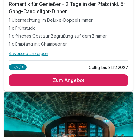
Romantik für Genießer - 2 Tage in der Pfalz inkl. 5-
Gang-Candlelight-Dinner
1 Übernachtung im Deluxe-Doppelzimmer
1 x Frühstück
1 x frisches Obst zur Begrüßung auf dem Zimmer
1 x Empfang mit Champagner
4 weitere anzeigen
Alle Inklusivleistungen
8 enthalten
Gültig bis 31.12.2027
5,3 / 6
1 Übernachtung im Deluxe-Doppelzimmer
Zum Angebot
1 x Frühstück
1 x frisches Obst zur Begrüßung auf dem Zimmer
1 x Empfang mit Champagner
1 x 5-Gang Candlelight-Menü
1 x Fl. Wasser auf dem Zimmer
inkl. Leihbademantel
inkl. WLAN