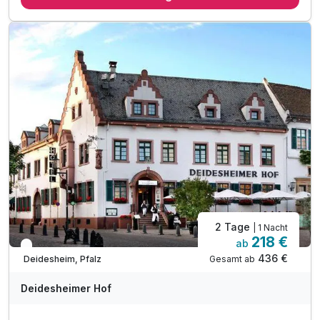
1 x frisches Obst zur Begrüßung auf dem Zimmer
1 x Empfang mit Champagner
1 x 5-Gang Candlelight-Menü
2 Tage
| 1 Nacht
218 €
ab
In 1 Woche wieder frei
436 €
Gesamt ab
Deidesheim, Pfalz
Deidesheimer Hof