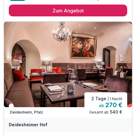
1 Übernachtung von Sonntag auf Montag
Zum Angebot
1 x Frühstücksbuffet
1 x 4-Gang-Genießermenü
inkl. begleitenden Weinen
inkl. 1 Flasche Wasser auf dem Zimmer
inkl. Leihbademantel
inkl. WLAN
2 Tage
| 1 Nacht
270 €
ab
In 1 Woche wieder frei
540 €
Gesamt ab
Deidesheim, Pfalz
Deidesheimer Hof