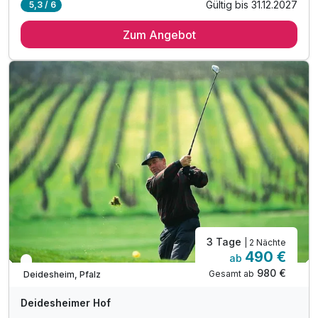
Gültig bis 31.12.2027
5,3 / 6
2 Übernachtungen im Deluxe-Doppelzimmer
Zum Angebot
2 x Frühstück
1 x kleiner Blumenstrauß auf dem Zimmer
1 x Flasche Sekt auf dem Zimmer
1 x 4-Gang-Überraschungsmenü im Schwarzen Hahn
1 x 3-Gang-Menü im Sankt Urban
1 x kleiner Geburtstagskuchen
inkl. WLAN
inkl. Flasche Wasser
3 Tage
| 2 Nächte
490 €
ab
In 1 Woche wieder frei
980 €
Gesamt ab
Deidesheim, Pfalz
Deidesheimer Hof