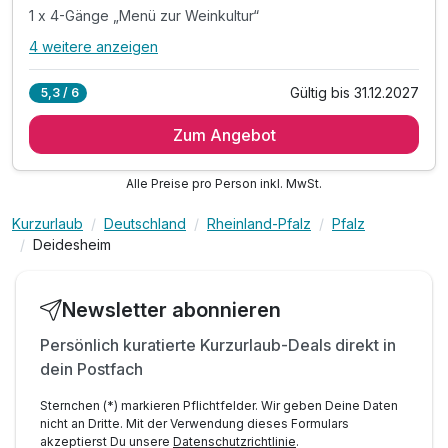
1 x 4-Gänge „Menü zur Weinkultur“
4 weitere anzeigen
Alle Inklusivleistungen
8 enthalten
Gültig bis 31.12.2027
5,3 / 6
3 Übernachtungen
Zum Angebot
3 x reichhaltiges Frühstück vom Buffet
1 x 5-Gänge Spezialitätenmenü im Sternerestaurant
Alle Preise pro Person inkl. MwSt.
1 x 4-Gänge „Menü zur Weinkultur“
1 x 3-Gänge „Deidesheimer Hof Menü“
Kurzurlaub
Deutschland
Rheinland-Pfalz
Pfalz
1 x Präsent zur Erinnerung
Deidesheim
inkl. W-LAN
inkl. Leihbademantel
Newsletter abonnieren
Persönlich kuratierte Kurzurlaub-Deals direkt in
dein Postfach
Sternchen (*) markieren Pflichtfelder. Wir geben Deine Daten
nicht an Dritte. Mit der Verwendung dieses Formulars
akzeptierst Du unsere
Datenschutzrichtlinie
.