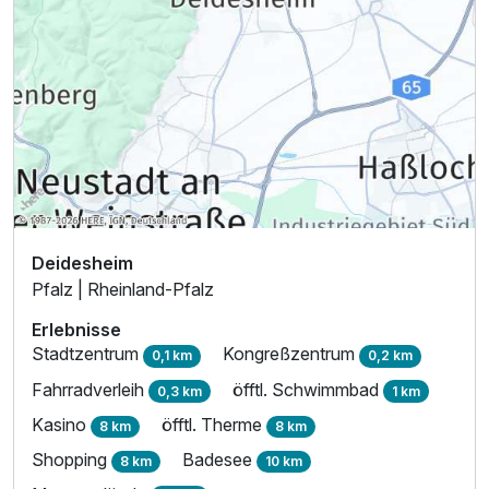
Deidesheim
Pfalz | Rheinland-Pfalz
Erlebnisse
Stadtzentrum
Kongreßzentrum
0,1 km
0,2 km
Fahrradverleih
öfftl. Schwimmbad
0,3 km
1 km
Kasino
öfftl. Therme
8 km
8 km
Shopping
Badesee
8 km
10 km