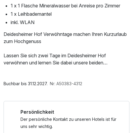
1 x 1 Flasche Mineralwasser bei Anreise pro Zimmer
1 x Leihbademantel
inkl. WLAN
Deidesheimer Hof Verwöhntage machen Ihren Kurzurlaub
zum Hochgenuss
Lassen Sie sich zwei Tage im Deidesheimer Hof
verwöhnen und lernen Sie dabei unsere beiden
Restaurants kennen: Die kreative Sterneküche von Stefan
Neugebauer im Restaurant Schwarzer Hahn sowie die
Im Angebot enthalten
Vielseitigkeit der authentischen Pfälzer Landhausküche mit
1 Flasche Mineralwasser, Leihbademantel, W-LAN
Buchbar bis 31.12.2027.
Nr: A50383-4312
Pfiff im Restaurant Sankt Urban.
Nutzung / Internetnutzung, Tageszeitung
595 pro Person
Persönlichkeit
Verlängerungsnacht inkl. Frühstück à 130 pro Person
Der persönliche Kontakt zu unseren Hotels ist für
uns sehr wichtig.