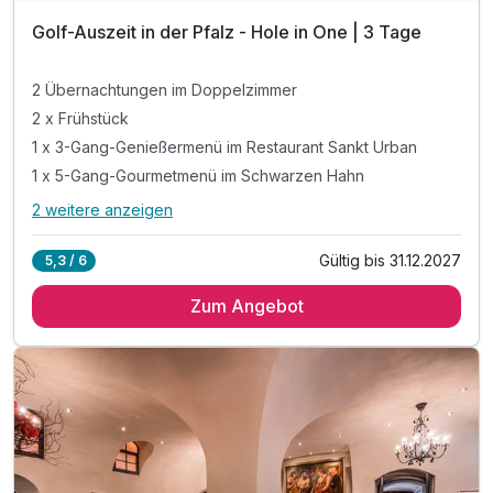
Golf-Auszeit in der Pfalz - Hole in One | 3 Tage
2 Übernachtungen im Doppelzimmer
2 x Frühstück
1 x 3-Gang-Genießermenü im Restaurant Sankt Urban
1 x 5-Gang-Gourmetmenü im Schwarzen Hahn
2 weitere anzeigen
Alle Inklusivleistungen
6 enthalten
Gültig bis 31.12.2027
5,3 / 6
2 Übernachtungen im Doppelzimmer
Zum Angebot
2 x Frühstück
1 x 3-Gang-Genießermenü im Restaurant Sankt Urban
1 x 5-Gang-Gourmetmenü im Schwarzen Hahn
1 x Greenfee für den Golf-Club Pfalz
1 x Golf Lunchpaket zum Mitnehmen