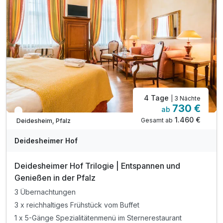
inkl. Leihräder und Karten
4 Tage
| 3 Nächte
730 €
ab
In 3 Wochen wieder frei
1.460 €
Gesamt ab
Deidesheim, Pfalz
Deidesheimer Hof
Deidesheimer Hof Trilogie | Entspannen und
Genießen in der Pfalz
3 Übernachtungen
3 x reichhaltiges Frühstück vom Buffet
1 x 5-Gänge Spezialitätenmenü im Sternerestaurant