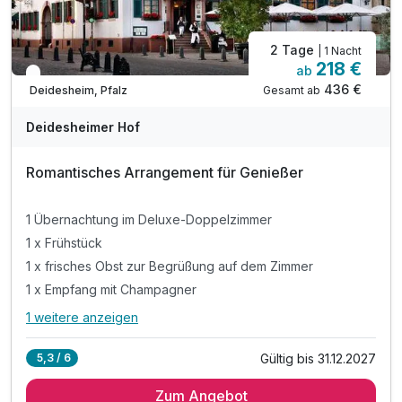
2 Tage
| 1 Nacht
218 €
ab
In 1 Woche wieder frei
436 €
Gesamt ab
Deidesheim, Pfalz
Deidesheimer Hof
Romantisches Arrangement für Genießer
1 Übernachtung im Deluxe-Doppelzimmer
1 x Frühstück
1 x frisches Obst zur Begrüßung auf dem Zimmer
1 x Empfang mit Champagner
1 weitere anzeigen
Alle Inklusivleistungen
5 enthalten
Gültig bis 31.12.2027
5,3 / 6
1 Übernachtung im Deluxe-Doppelzimmer
Zum Angebot
1 x Frühstück