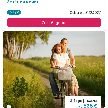
3 weitere anzeigen
Alle Inklusivleistungen
7 enthalten
Gültig bis 31.12.2027
5,3 / 6
2 Übernachtungen
Zum Angebot
2 x reichhaltiges Frühstück vom Buffet
1 x 4-Gänge Überraschungsmenü im Sternerestaurant
1 x 3-Gänge Menü in unserem Restaurant Sankt Urban
1 x ein kleiner Blumenstrauß
1 x Flasche Sekt auf dem Zimmer
1 x Geburtstagskuchen
3 Tage
| 2 Nächte
535 €
ab
Immer verfügbar