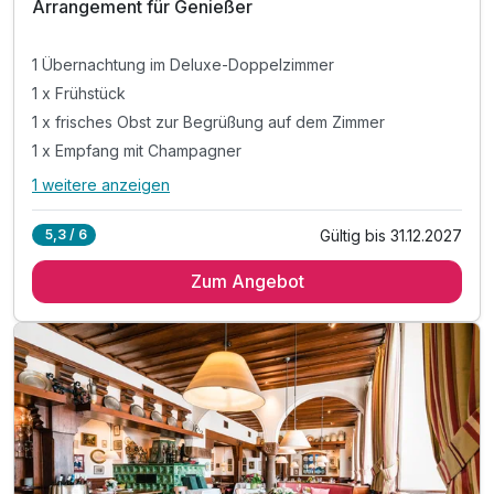
Arrangement für Genießer
1 Übernachtung im Deluxe-Doppelzimmer
1 x Frühstück
1 x frisches Obst zur Begrüßung auf dem Zimmer
1 x Empfang mit Champagner
1 weitere anzeigen
Alle Inklusivleistungen
5 enthalten
Gültig bis 31.12.2027
5,3 / 6
1 Übernachtung im Deluxe-Doppelzimmer
Zum Angebot
1 x Frühstück
1 x frisches Obst zur Begrüßung auf dem Zimmer
1 x Empfang mit Champagner
1 x 5-Gang-Degustationsmenü