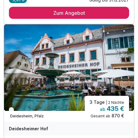
1 Übernachtung im Superior-Doppelzimmer
Zum Angebot
1 x genussvolles Frühstück
1 x frisches Obst zur Begrüßung auf dem Zimmer
1 x Empfang mit Champagner
1 x 5-Gang-Degustationsmenü
1 x 1 Fl. Wasser auf dem Zimmer
inkl. Leihbademantel
inkl. WLAN
3 Tage
| 2 Nächte
435 €
ab
Immer verfügbar
870 €
Gesamt ab
Deidesheim, Pfalz
Deidesheimer Hof