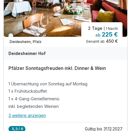
2 Tage
| 1 Nacht
225 €
ab
Viele Termine frei
450 €
Gesamt ab
Deidesheim, Pfalz
Deidesheimer Hof
Pfälzer Sonntagsfreuden inkl. Dinner & Wein
1 Übernachtung von Sonntag auf Montag
1 x Frühstücksbuffet
1 x 4-Gang-Genießermenü
inkl. begleitenden Weinen
3 weitere anzeigen
Alle Inklusivleistungen
7 enthalten
Gültig bis 31.12.2027
5,3 / 6