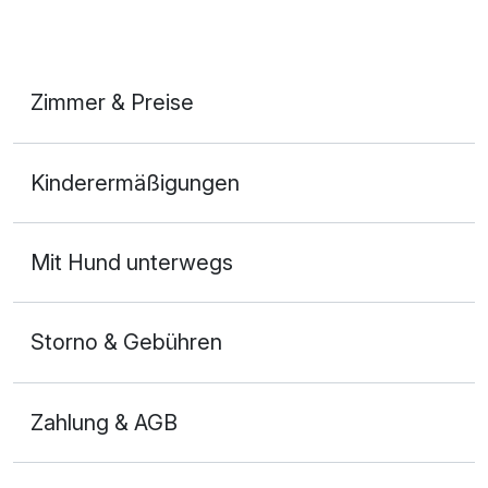
Fahrradverleih
Kostenloses W-LAN
Zimmer & Preise
Zimmerservice verfügbar
Doppelzimmer
Mit Hotelbar
Kinderermäßigungen
2 Erwachsene und 1 Kind
Mit Hund unterwegs
Storno & Gebühren
Zahlung & AGB