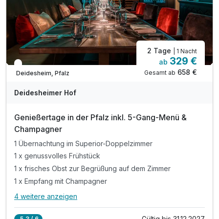
2 Tage
| 1 Nacht
329 €
ab
In 1 Woche wieder frei
658 €
Gesamt ab
Deidesheim, Pfalz
Deidesheimer Hof
Genießertage in der Pfalz inkl. 5-Gang-Menü &
Champagner
1 Übernachtung im Superior-Doppelzimmer
1 x genussvolles Frühstück
1 x frisches Obst zur Begrüßung auf dem Zimmer
1 x Empfang mit Champagner
4 weitere anzeigen
Alle Inklusivleistungen
8 enthalten
Gültig bis 31.12.2027
5,3 / 6