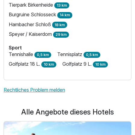
Tierpark Birkenheide
13 km
Burgruine Schlosseck
14 km
Hambacher Schloß
18 km
Speyer / Kaiserdom
29 km
Sport
Tennishalle
Tennisplatz
0,5 km
0,5 km
Golfplatz 18 L.
Golfplatz 9 L.
10 km
10 km
Rechtliches Problem melden
Alle Angebote dieses Hotels