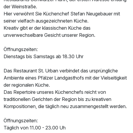
der Weinstraße.
Hier verwöhnt Sie Küchenchef Stefan Neugebauer mit
seiner vielfach ausgezeichneten Küche.
Kreativ gibt er der klassischen Küche das
unverwechselbare Gesicht unserer Region.
Öffnungszeiten:
Dienstags bis Samstags ab 18.30 Uhr
Das Restaurant St. Urban verbindet das ursprüngliche
Ausstattung
Ambiente eines Pfälzer Landgasthofs mit der Vielseitigkeit
der regionalen Küche.
Das Repertoire unseres Küchenchefs reicht von
Zusatznächte
traditionellen Gerichten der Region bis zu kreativen
Kompositionen, die täglich neu zusammengestellt werden.
Für 3 Tage
595,00 €
p.P. ab
Öffnungszeiten:
Täglich von 11.00 - 23.00 Uh