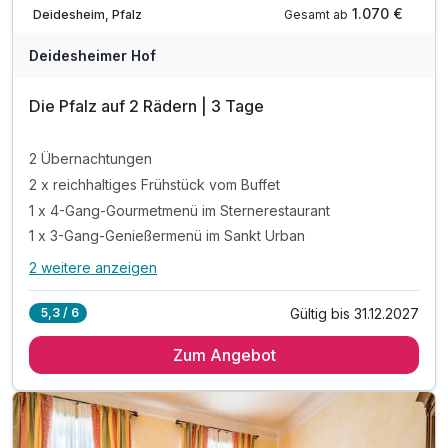
1.070 €
Gesamt ab
Deidesheim, Pfalz
Deidesheimer Hof
Die Pfalz auf 2 Rädern | 3 Tage
2 Übernachtungen
2 x reichhaltiges Frühstück vom Buffet
1 x 4-Gang-Gourmetmenü im Sternerestaurant
1 x 3-Gang-Genießermenü im Sankt Urban
2 weitere anzeigen
Alle Inklusivleistungen
6 enthalten
Gültig bis 31.12.2027
5,3 / 6
2 Übernachtungen
Zum Angebot
2 x reichhaltiges Frühstück vom Buffet
1 x 4-Gang-Gourmetmenü im Sternerestaurant
1 x 3-Gang-Genießermenü im Sankt Urban
2 x Lunchpakete für Ihre Tour