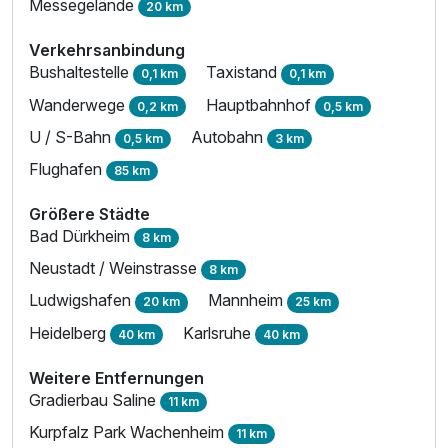
Messegelände
20 km
Verkehrsanbindung
Bushaltestelle
Taxistand
0,1 km
0,1 km
Wanderwege
Hauptbahnhof
0,2 km
0,5 km
U / S-Bahn
Autobahn
0,5 km
3 km
Flughafen
85 km
Größere Städte
Bad Dürkheim
8 km
Neustadt / Weinstrasse
8 km
Ludwigshafen
Mannheim
20 km
25 km
Heidelberg
Karlsruhe
40 km
40 km
Weitere Entfernungen
Gradierbau Saline
11 km
Kurpfalz Park Wachenheim
11 km