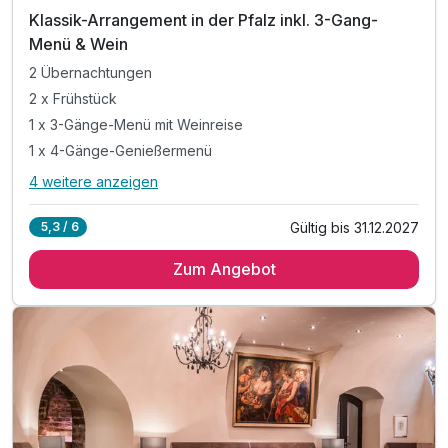
Klassik-Arrangement in der Pfalz inkl. 3-Gang-
Menü & Wein
2 Übernachtungen
2 x Frühstück
1 x 3-Gänge-Menü mit Weinreise
1 x 4-Gänge-Genießermenü
4 weitere anzeigen
Alle Inklusivleistungen
8 enthalten
Gültig bis 31.12.2027
5,3 / 6
2 Übernachtungen
Zum Angebot
2 x Frühstück
1 x 3-Gänge-Menü mit Weinreise
1 x 4-Gänge-Genießermenü
1 x Präsent als Erinnerung
1 x Fl. Wasser auf dem Zimmer
inkl. Leihbademantel
inkl. WLAN