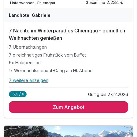
2.234 €
Gesamt ab
Unterwössen, Chiemgau
Landhotel Gabriele
7 Nächte im Winterparadies Chiemgau - gemütlich
Weihnachten genießen
7 Übernachtungen
7 x reichhaltiges Frühstück vom Buffet
6x Halbpension
1x Weihnachtsmenü 4-Gang am Hl. Abend
7 weitere anzeigen
Alle Inklusivleistungen
11 enthalten
Gültig bis 27.12.2026
5,3 / 6
7 Übernachtungen
Zum Angebot
7 x reichhaltiges Frühstück vom Buffet
6x Halbpension
1x Weihnachtsmenü 4-Gang am Hl. Abend
1x Plätzchenteller auf dem Zimmer