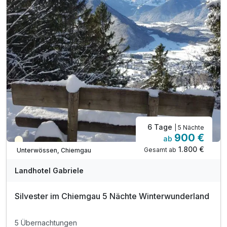
1x Weihnachtsgeschenk
1x Weinverkostung mit dem Chef
1x Gemeinsam die Rauhnächte kennen lernen
1x Musikabend in den Stuben
1x Fackelwanderung mit Glühweingaudi
Christkindl Schießen mit Böllerschützen
6 Tage
| 5 Nächte
900 €
ab
Saisonal verfügbar
1.800 €
Gesamt ab
Unterwössen, Chiemgau
Landhotel Gabriele
Silvester im Chiemgau 5 Nächte Winterwunderland
5 Übernachtungen