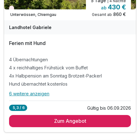
5 Tage
| 4 Nächte
430 €
ab
Nur noch Restplätze
860 €
Gesamt ab
Unterwössen, Chiemgau
Landhotel Gabriele
Ferien mit Hund
4 Übernachtungen
4 x reichhaltiges Frühstück vom Buffet
4x Halbpension am Sonntag Brotzeit-Packerl
Hund übernachtet kostenlos
6 weitere anzeigen
Alle Inklusivleistungen
10 enthalten
Gültig bis 06.09.2026
5,3 / 6
4 Übernachtungen
Zum Angebot
4 x reichhaltiges Frühstück vom Buffet
4x Halbpension am Sonntag Brotzeit-Packerl
Hund übernachtet kostenlos