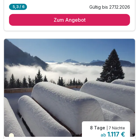
Gültig bis 27.12.2026
5,3 / 6
5 Übernachtungen im Zimmer Ihrer Wahl
Zum Angebot
5 x reichhaltiges Frühstück vom Buffet mit Saftbar
4x Halbpension als 3-Gang Schmankerl-Menü
1x Weihnachtsmenü 4-Gang am Hl. Abend
1x Plätzchenteller auf dem Zimmer
1x Weihnachtsgeschenk
1x Weinverkostung mit dem Chef
1x Musikabend in den Stuben
1x Fackelwanderung mit Glühweingaudi
8 Tage
| 7 Nächte
1.117 €
ab
Saisonal verfügbar