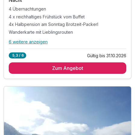
Nacht
4 Übernachtungen
4 x reichhaltiges Frühstück vom Buffet
4x Halbpension am Sonntag Brotzeit-Packerl
Wanderkarte mit Lieblingsrouten
6 weitere anzeigen
Alle Inklusivleistungen
10 enthalten
Gültig bis 31.10.2026
5,3 / 6
4 Übernachtungen
Zum Angebot
4 x reichhaltiges Frühstück vom Buffet
4x Halbpension am Sonntag Brotzeit-Packerl
Wanderkarte mit Lieblingsrouten
1 Auszeit mit Apfelstrudel und Kaffee - Nachmittag
Leihstöcke & Rucksack nach Verfügbarkeit
inkl. Kurtaxe
Inkl. Achental Card mit vielen Vergünstigungen
Bei Möglichkeit Early-Check in
inkl. Wahl auf das Kissen-Menü