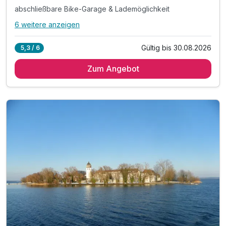
abschließbare Bike-Garage & Lademöglichkeit
6 weitere anzeigen
Alle Inklusivleistungen
10 enthalten
Gültig bis 30.08.2026
5,3 / 6
4 Übernachtungen
Zum Angebot
4 x reichhaltiges Frühstück vom Buffet
4x Halbpension am Sonntag Brotzeit-Packerl
abschließbare Bike-Garage & Lademöglichkeit
1 Lunchpaket für die Ausfahrt
Inkl. Kurtaxe
inkl. Achental_Card mit vielen Vergünstigungen
Inkl. Wahl auf das Kissen-Menü
Bei Möglichkeit Early-Check in
Bei Möglichkeit Early-Check in