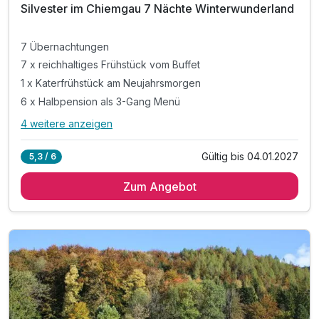
Silvester im Chiemgau 7 Nächte Winterwunderland
7 Übernachtungen
7 x reichhaltiges Frühstück vom Buffet
1 x Katerfrühstück am Neujahrsmorgen
6 x Halbpension als 3-Gang Menü
4 weitere anzeigen
Alle Inklusivleistungen
8 enthalten
Gültig bis 04.01.2027
5,3 / 6
7 Übernachtungen
Zum Angebot
7 x reichhaltiges Frühstück vom Buffet
1 x Katerfrühstück am Neujahrsmorgen
6 x Halbpension als 3-Gang Menü
1 x Bunter Silvester-Abend
1 x Fackelwanderung mit Glühwein-Gaudi
1x Möglichkeit zum Fondue-Abend
1x Gemeinsam die Rauhnächte kennen lernen