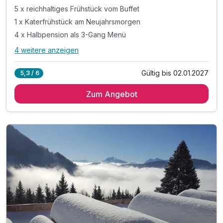
5 x reichhaltiges Frühstück vom Buffet
1 x Katerfrühstück am Neujahrsmorgen
4 x Halbpension als 3-Gang Menü
4 weitere anzeigen
Alle Inklusivleistungen
8 enthalten
Gültig bis 02.01.2027
5,3 / 6
5 Übernachtungen
Zum Angebot
5 x reichhaltiges Frühstück vom Buffet
1 x Katerfrühstück am Neujahrsmorgen
4 x Halbpension als 3-Gang Menü
1 x Bunter Silvester-Abend
1 x Fackelwanderung mit Glühwein-Gaudi
1x Möglichkeit zum Fondue-Abend
1x Gemeinsam die Rauhnächte kennen lernen