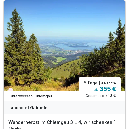
Begrüßungs Leckerli
Wanderkarte mit hundefreundlichen Touren
1 Thermoskanne für den Ausflug
inkl. Kurtaxe
Inkl. Achental Card mit vielen Vergünstigungen
Bei Möglichkeit Early-Check in
5 Tage
| 4 Nächte
355 €
ab
Wieder frei ab September
710 €
Gesamt ab
Unterwössen, Chiemgau
Landhotel Gabriele
Wanderherbst im Chiemgau 3 = 4, wir schenken 1