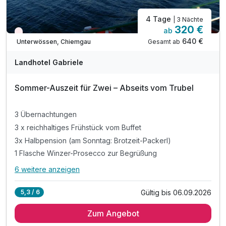
4 Tage
| 3 Nächte
320 €
ab
Nur noch Restplätze
640 €
Gesamt ab
Unterwössen, Chiemgau
Landhotel Gabriele
Sommer-Auszeit für Zwei – Abseits vom Trubel
3 Übernachtungen
3 x reichhaltiges Frühstück vom Buffet
3x Halbpension (am Sonntag: Brotzeit-Packerl)
1 Flasche Winzer-Prosecco zur Begrüßung
6 weitere anzeigen
Alle Inklusivleistungen
10 enthalten
Gültig bis 06.09.2026
5,3 / 6
3 Übernachtungen
Zum Angebot
3 x reichhaltiges Frühstück vom Buffet