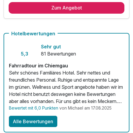
3 Übernachtungen
Zum Angebot
3 x reichhaltiges Frühstück vom Buffet
inkl. Kurtaxe
inkl. Achental Card für viele Vergünstigungen
1x Infomaterial & Wanderkarte
Hotelbewertungen
Sehr gut
5,3
81 Bewertungen
Fahrradtour im Chiemgau
Sehr schönes Familiäres Hotel. Sehr nettes und
freundliches Personal. Ruhige und entspannte Lage
im grünen. Wellness und Sport angebote haben wir im
Hotel nicht benutzt deswegen keine Bewertungen
aber alles vorhanden. Für uns gibt es kein Meckern.
Bewertet mit 6,0 Punkten
von Michael am 17.08.2025
Kommen gerne wieder. 5von5 Sternen ⭐️
Alle Bewertungen