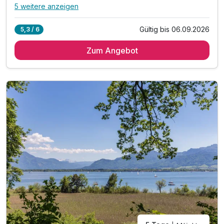
5 weitere anzeigen
Alle Inklusivleistungen
9 enthalten
Gültig bis 06.09.2026
5,3 / 6
6 Übernachtungen
Zum Angebot
6 x reichhaltiges Frühstück vom Buffet
6x Halbpension (am Sonntag Brotzeitpackerl)
6x Kindermenü (am Sonntag Brotzeitpackerl)
1x Freikarte für 1 Erwachsenen in den Märchenpark
Inkl. Kurtaxe
inkl. Achental_Card mit vielen Vergünstigungen
Inkl. Wahl auf das Kissen-Menü
Bei Möglichkeit Early-Check in