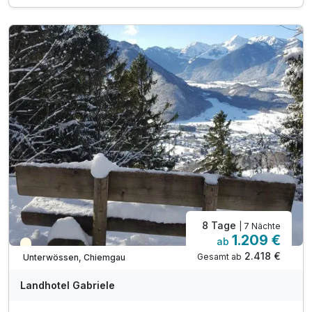
3x Halbpension (am Sonntag: Brotzeit-Packerl)
1 Flasche Winzer-Prosecco zur Begrüßung
Chiemsee-Schifffahrtkarten
Inkl. Kurtaxe
inkl. Achental-Card mit vielen Vergünstigungen
inkl. Early Check in nach Möglichkeit
inkl. Möglichkeit auf das Kissen-Menü
Bei Möglichkeit Early-Check in
8 Tage
| 7 Nächte
1.209 €
ab
Saisonal verfügbar
2.418 €
Gesamt ab
Unterwössen, Chiemgau
Landhotel Gabriele