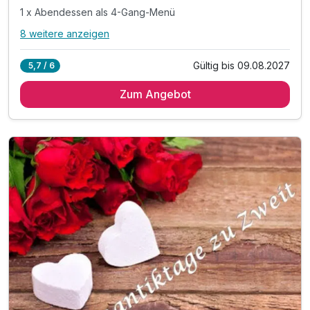
1 x Abendessen als 4-Gang-Menü
8 weitere anzeigen
Alle Inklusivleistungen
12 enthalten
Gültig bis 09.08.2027
5,7 / 6
3 Übernachtungen
Zum Angebot
3 x reichhaltiges Frühstück vom Buffet
2 x Abendessen als 3-Gänge-Schlemmer-Menü
1 x Abendessen als 4-Gang-Menü
1 x Willkommensgetränk „The Post“
1 x eine Flasche Hauswein zum Abendessen
1 x eine Flasche Mineralwasser zum Abendessen
inkl. 10% Greenfee Ermäßigung beim Golfclub*
inkl. Parkplatz
inkl. Mineralwasser auf dem Zimmer
inkl. Nutzung W-Lan
Welcome Drink