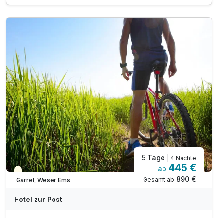
1 x Fleisch- oder Fischplatte (1. Abend)
1 x erlesenes 3-Gang Menü (2. Abend)
1 x Exklusive Vorspeise
1 x Willkommensgetränk „The Post“
inkl. Kaffee- und Teezubehör im Zimmer
inkl. 10% Greenfee Ermäßigung für Golfer
inkl. Parkplatz
inkl. Mineralwasser im Zimmer
inkl. Highspeed WLAN
Welcome Drink
5 Tage
| 4 Nächte
445 €
ab
Teilweise ausgelastet
890 €
Gesamt ab
Garrel, Weser Ems
Hotel zur Post