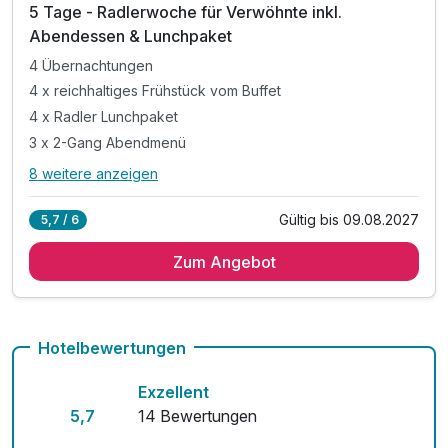
5 Tage - Radlerwoche für Verwöhnte inkl.
Abendessen & Lunchpaket
4 Übernachtungen
4 x reichhaltiges Frühstück vom Buffet
4 x Radler Lunchpaket
3 x 2-Gang Abendmenü
8 weitere anzeigen
Alle Inklusivleistungen
12 enthalten
Gültig bis 09.08.2027
5,7 / 6
4 Übernachtungen
Zum Angebot
4 x reichhaltiges Frühstück vom Buffet
4 x Radler Lunchpaket
3 x 2-Gang Abendmenü
1 x 3-Gang Abendmenü
Hotelbewertungen
inkl. Kaffee- und Teezubehör im Zimmer
Exzellent
inkl. Mineralwasser auf dem Zimmer
5,7
14 Bewertungen
inkl. Radwanderkarte mit Tourenvorschlägen
inkl. Parkplatz