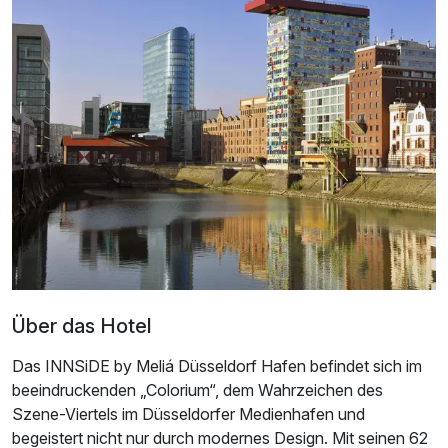
Ausstattung
Zusatznächte
Für 4 Tage
180,00 €
p.P. ab
Über das Hotel
Doppelzimmer Premium
2 Erwachsene
Das INNSiDE by Meliá Düsseldorf Hafen befindet sich im
beeindruckenden „Colorium“, dem Wahrzeichen des
Szene-Viertels im Düsseldorfer Medienhafen und
begeistert nicht nur durch modernes Design. Mit seinen 62