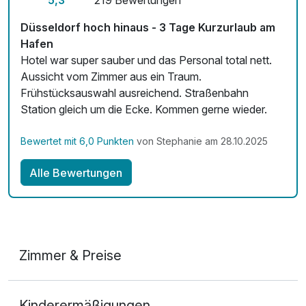
5,3
219 Bewertungen
Kostenloses W-LAN
Düsseldorf hoch hinaus - 3 Tage Kurzurlaub am
Zimmerservice verfügbar
Hafen
Hotel war super sauber und das Personal total nett.
Mit Hotelbar
Aussicht vom Zimmer aus ein Traum.
Frühstücksauswahl ausreichend. Straßenbahn
Station gleich um die Ecke. Kommen gerne wieder.
Bewertet mit 6,0 Punkten
von Stephanie am 28.10.2025
Alle Bewertungen
Zimmer & Preise
Doppelzimmer
Kinderermäßigungen
2 Erwachsene