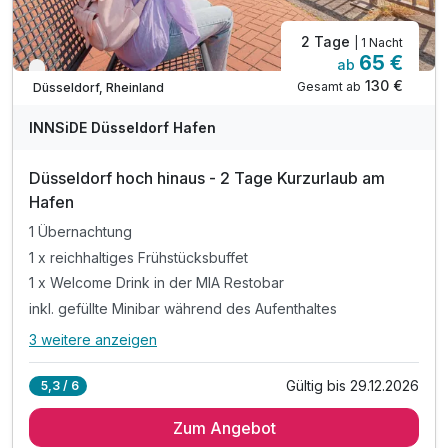
2 Tage
| 1 Nacht
65 €
ab
Verfügbar bis Dezember
130 €
Gesamt ab
Düsseldorf, Rheinland
INNSiDE Düsseldorf Hafen
Düsseldorf hoch hinaus - 2 Tage Kurzurlaub am
Hafen
1 Übernachtung
1 x reichhaltiges Frühstücksbuffet
1 x Welcome Drink in der MIA Restobar
inkl. gefüllte Minibar während des Aufenthaltes
3 weitere anzeigen
Alle Inklusivleistungen
7 enthalten
Gültig bis 29.12.2026
5,3 / 6
1 Übernachtung
Zum Angebot
1 x reichhaltiges Frühstücksbuffet