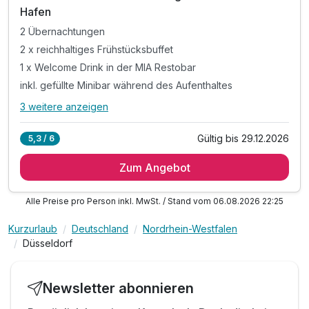
Hafen
2 Übernachtungen
2 x reichhaltiges Frühstücksbuffet
1 x Welcome Drink in der MIA Restobar
inkl. gefüllte Minibar während des Aufenthaltes
3 weitere anzeigen
Alle Inklusivleistungen
7 enthalten
Gültig bis 29.12.2026
5,3 / 6
2 Übernachtungen
Zum Angebot
2 x reichhaltiges Frühstücksbuffet
1 x Welcome Drink in der MIA Restobar
Alle Preise pro Person inkl. MwSt. / Stand vom 06.08.2026 22:25
inkl. gefüllte Minibar während des Aufenthaltes
1 x Stadtplan für Sightseeing-Touren
Kurzurlaub
Deutschland
Nordrhein-Westfalen
inkl. Nutzung des Fitness- und Wellnessbereiches
Düsseldorf
inkl. WLAN
Newsletter abonnieren