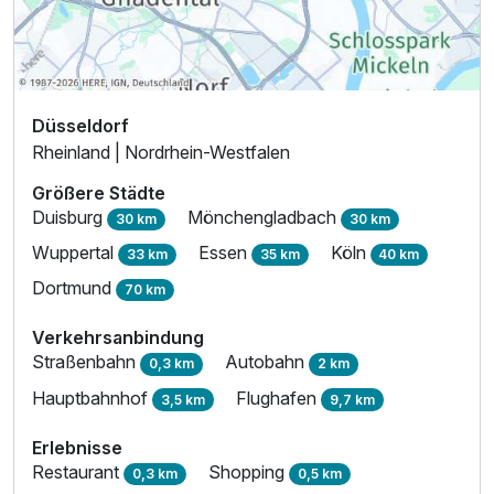
Düsseldorf
Rheinland | Nordrhein-Westfalen
Größere Städte
Duisburg
Mönchengladbach
30 km
30 km
Wuppertal
Essen
Köln
33 km
35 km
40 km
Dortmund
70 km
Verkehrsanbindung
Straßenbahn
Autobahn
0,3 km
2 km
Hauptbahnhof
Flughafen
3,5 km
9,7 km
Erlebnisse
Restaurant
Shopping
0,3 km
0,5 km