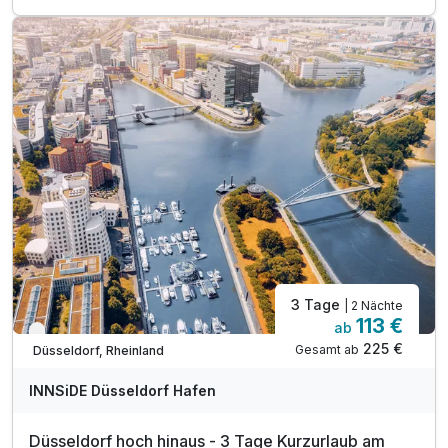
1 x Welcome Drink in der MIA Restobar
inkl. gefüllte Minibar während des Aufenthaltes
1 x Stadtplan für Sightseeing-Touren
inkl. Nutzung des Fitness- und Wellnessbereiches
inkl. WLAN
3 Tage
| 2 Nächte
113 €
ab
Verfügbar bis Dezember
225 €
Gesamt ab
Düsseldorf, Rheinland
INNSiDE Düsseldorf Hafen
Düsseldorf hoch hinaus - 3 Tage Kurzurlaub am