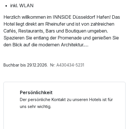
inkl. WLAN
Herzlich willkommen im INNSiDE Düsseldorf Hafen! Das
Hotel liegt direkt am Rheinufer und ist von zahlreichen
Cafés, Restaurants, Bars und Boutiquen umgeben.
Spazieren Sie entlang der Promenade und genießen Sie
den Blick auf die modernen Architektur.
Genießen Sie den Sonnenuntergang über dem Rhein,
Im Angebot enthalten
während die Stadt in goldenes Licht getaucht wird, oder
Saunabenutzung, 1 x gefüllte Minibar, Nutzung des
Buchbar bis 29.12.2026.
Nr: A430434-5231
bewundern Sie das nächtliche Funkeln der Lichter im
Fitnessbereichs, W-LAN Nutzung / Internetnutzung,
Medienhafen.
Nutzung Öffentliches Internetterminal, Late Check Out
Persönlichkeit
Ab sofort ist die MIA Restobar das neue kulinarische
Highlight des Hauses und bietet einen Ausblick, der dem
Der persönliche Kontakt zu unseren Hotels ist für
Motto my view, my moment alle Ehre macht.
uns sehr wichtig.
„Mia“ bedeutet auf Spanisch „meins“ und steht für das
persönliche Gefühl, das Gäste hier erwartet. Die
Speisekarte verbindet lokale Küche mit spanischen