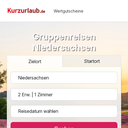
Wertgutscheine
Gruppenreisen
Niedersachsen
Startort
Zielort