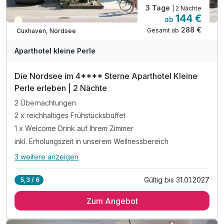
3 Tage
| 2 Nächte
144 €
ab
Teilweise ausgelastet
288 €
Gesamt ab
Cuxhaven, Nordsee
Aparthotel kleine Perle
Die Nordsee im 4**** Sterne Aparthotel Kleine
Perle erleben | 2 Nächte
2 Übernachtungen
2 x reichhaltiges Frühstücksbuffet
1 x Welcome Drink auf Ihrem Zimmer
inkl. Erholungszeit in unserem Wellnessbereich
3 weitere anzeigen
Alle Inklusivleistungen
7 enthalten
Gültig bis 31.01.2027
5,3 / 6
2 Übernachtungen
Zum Angebot
2 x reichhaltiges Frühstücksbuffet
1 x Welcome Drink auf Ihrem Zimmer