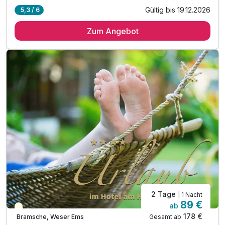
Gültig bis 19.12.2026
5,3 / 6
1 Übernachtung
Zum Angebot
1 x reichhaltiges Frühstücksbuffet
1 x 3-Gang-Menü
1 x Nachtwächterrundgang*
1 x Rad- und Wanderrouten der Umgebung als QR Code
1 x Bentheimer Gästekarte
inkl. 25% Rabatt im Tierpark Nordhorn
inkl. 50% Rabatt im Rock & Pop Museum Gronau
inkl. W-Lan
Familienspaß o. Zeit zu zweit - Alles ist möglich
2 Tage
| 1 Nacht
89 €
ab
Teilweise ausgelastet
178 €
Gesamt ab
Bramsche, Weser Ems
A