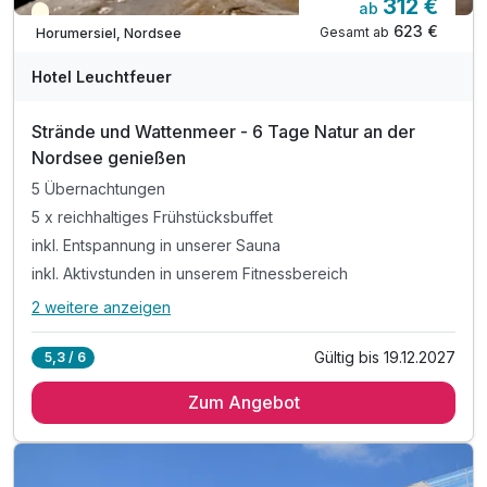
312 €
ab
Teilweise ausgelastet
623 €
Gesamt ab
Horumersiel, Nordsee
Hotel Leuchtfeuer
Strände und Wattenmeer - 6 Tage Natur an der
Nordsee genießen
5 Übernachtungen
5 x reichhaltiges Frühstücksbuffet
inkl. Entspannung in unserer Sauna
inkl. Aktivstunden in unserem Fitnessbereich
2 weitere anzeigen
Alle Inklusivleistungen
6 enthalten
Gültig bis 19.12.2027
5,3 / 6
5 Übernachtungen
Zum Angebot
5 x reichhaltiges Frühstücksbuffet
inkl. Entspannung in unserer Sauna
inkl. Aktivstunden in unserem Fitnessbereich