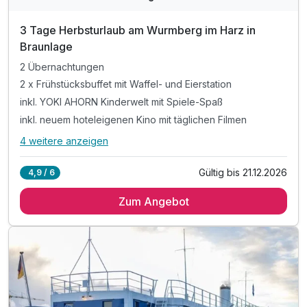
3 Tage Herbsturlaub am Wurmberg im Harz in
Braunlage
2 Übernachtungen
2 x Frühstücksbuffet mit Waffel- und Eierstation
inkl. YOKI AHORN Kinderwelt mit Spiele-Spaß
inkl. neuem hoteleigenen Kino mit täglichen Filmen
4 weitere anzeigen
Alle Inklusivleistungen
8 enthalten
Gültig bis 21.12.2026
4,9 / 6
2 Übernachtungen
Zum Angebot
2 x Frühstücksbuffet mit Waffel- und Eierstation
inkl. YOKI AHORN Kinderwelt mit Spiele-Spaß
inkl. neuem hoteleigenen Kino mit täglichen Filmen
inkl. Nutzung des Innen-Pools (20 x 12 m)
inkl. Nutzung des Fitnessraums
inkl. YOKI AHORN Kinderbuffet