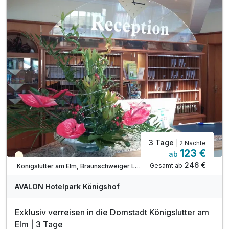
inkl. Erholungszeit in unserem Wellnessbereich
inkl. Entspannung in unserer Vitalsauna
inkl. kuschligem Leihsaunatuch und Leihbademantel
inkl. Nutzung W-Lan
3 Tage
| 2 Nächte
123 €
ab
Teilweise ausgelastet
246 €
Gesamt ab
Königslutter am Elm, Braunschweiger Land
AVALON Hotelpark Königshof
Exklusiv verreisen in die Domstadt Königslutter am
Elm | 3 Tage