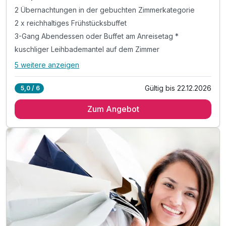
2 Übernachtungen in der gebuchten Zimmerkategorie
2 x reichhaltiges Frühstücksbuffet
3-Gang Abendessen oder Buffet am Anreisetag *
kuschliger Leihbademantel auf dem Zimmer
5 weitere anzeigen
Alle Inklusivleistungen
9 enthalten
Gültig bis 22.12.2026
5,0 / 6
2 Übernachtungen in der gebuchten Zimmerkategorie
Zum Angebot
2 x reichhaltiges Frühstücksbuffet
3-Gang Abendessen oder Buffet am Anreisetag *
kuschliger Leihbademantel auf dem Zimmer
Aktivzeit im Hotelschwimmbad (06 Uhr bis 22 Uhr)
Aktivzeit im Fitnessraum (06 Uhr bis 22 Uhr)
Entspannung in unserer Sauna (17 Uhr bis 22 Uhr)
inklusive Parkplatz
inklusive W-Lan