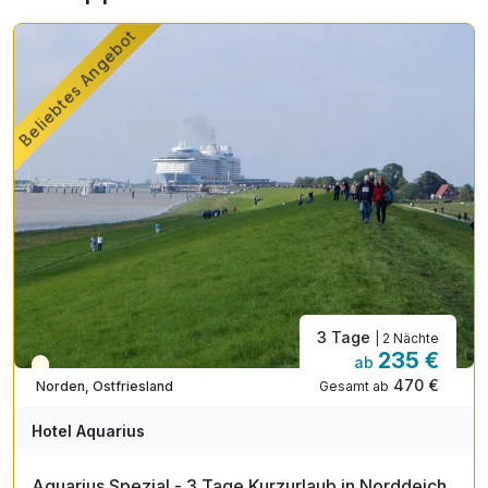
Beliebtes Angebot
3 Tage
| 2 Nächte
235 €
ab
Teilweise ausgelastet
470 €
Gesamt ab
Norden, Ostfriesland
Hotel Aquarius
Aquarius Spezial - 3 Tage Kurzurlaub in Norddeich