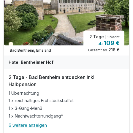
2 Tage
| 1 Nacht
109 €
ab
Teilweise ausgelastet
218 €
Gesamt ab
Bad Bentheim, Emsland
Hotel Bentheimer Hof
2 Tage - Bad Bentheim entdecken inkl.
Halbpension
1 Übernachtung
1 x reichhaltiges Frühstücksbuffet
1 x 3-Gang-Menü
1 x Nachtwächterrundgang*
6 weitere anzeigen
Alle Inklusivleistungen
10 enthalten