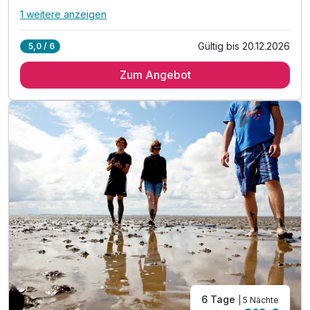
1 weitere anzeigen
Alle Inklusivleistungen
5 enthalten
Gültig bis 20.12.2026
5,0 / 6
3 Übernachtungen*
Zum Angebot
3 x maritimes Frühstück vom Buffet
inkl. Infomaterial über Sehenswürdigkeiten
inkl. Nutzung des Aufenthalts- & Fernsehraumes
inkl. Nutzung WLAN
6 Tage
| 5 Nächte