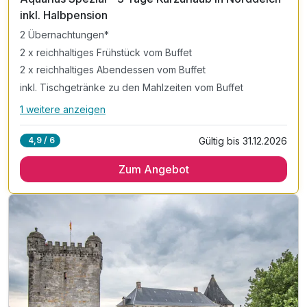
inkl. Halbpension
2 Übernachtungen*
2 x reichhaltiges Frühstück vom Buffet
2 x reichhaltiges Abendessen vom Buffet
inkl. Tischgetränke zu den Mahlzeiten vom Buffet
1 weitere anzeigen
Alle Inklusivleistungen
5 enthalten
Gültig bis 31.12.2026
4,9 / 6
2 Übernachtungen*
Zum Angebot
2 x reichhaltiges Frühstück vom Buffet
2 x reichhaltiges Abendessen vom Buffet
inkl. Tischgetränke zu den Mahlzeiten vom Buffet
inkl. Nutzung unseres Schwimmbades