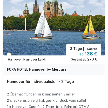
Gratis: Eintritt in das Hase Bad (2 min entfernt)
Gratis: Nutzung der Sauna und Fitnessgeräte
Gratis: Nutzung der Tennis- und Squashplätze
Gratis: W-Lan im gesamten Hotel
Gratis: Hotelparkplatz während des Aufenthalts
3 Tage
| 2 Nächte
138 €
ab
Teilweise ausgelastet
276 €
Gesamt ab
Hannover, Hannover Land
FORA HOTEL Hannover by Mercure
Hannover für Individualisten - 3 Tage
2 Übernachtungen im klimatisierten Zimmer
2 x leckeres u. reichhaltiges Frühstück vom Buffet
1 x Hannover Card für 2 Tage, freie Fahrt mit ÖTMV