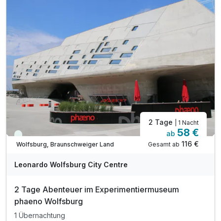
inkl. Parkplatz am Haus
inkl. W-LAN
2 Tage
| 1 Nacht
58 €
ab
Viele Termine frei
116 €
Gesamt ab
Wolfsburg, Braunschweiger Land
Leonardo Wolfsburg City Centre
2 Tage Abenteuer im Experimentiermuseum
phaeno Wolfsburg
1 Übernachtung