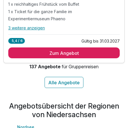
1 x reichhaltiges Frühstück vom Buffet
1 x Ticket für die ganze Familie im
Experimentiermuseum Phaeno
3 weitere anzeigen
Alle Inklusivleistungen
7 enthalten
Gültig bis 31.03.2027
5,4 / 6
1 Übernachtung
Zum Angebot
1 x reichhaltiges Frühstück vom Buffet
1 x Ticket für die ganze Familie im
137 Angebote
für Gruppenreisen
Experimentiermuseum Phaeno
1 x kleines Geschenk
(Forscher-Set für kleine Wissenschaftler)
inkl. Parken am Hotel
Angebotsübersicht der Regionen
von Niedersachsen
Nordsee