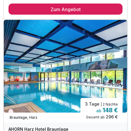
2 Übernachtungen
Zum Angebot
2 x reichhaltiges Frühstück vom Buffet
1 x Obst auf dem Zimmer
1 x Designer Outlet Shoppingbag mit Überraschung
inkl. Aktivzeit in unserem Fitnessraum
inkl. WLAN
3 Tage
| 2 Nächte
148 €
ab
Wieder frei ab September
296 €
Gesamt ab
Braunlage, Harz
AHORN Harz Hotel Braunlage