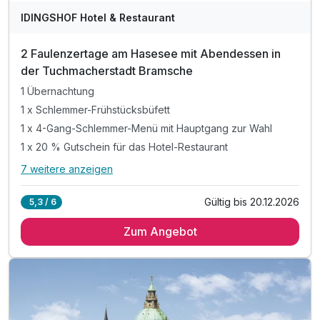
WAR
IDINGSHOF Hotel & Restaurant
D
202
2 Faulenzertage am Hasesee mit Abendessen in
6
der Tuchmacherstadt Bramsche
1 Übernachtung
1 x Schlemmer-Frühstücksbüfett
1 x 4-Gang-Schlemmer-Menü mit Hauptgang zur Wahl
1 x 20 % Gutschein für das Hotel-Restaurant
7 weitere anzeigen
Alle Inklusivleistungen
11 enthalten
Gültig bis 20.12.2026
5,3 / 6
1 Übernachtung
Zum Angebot
1 x Schlemmer-Frühstücksbüfett
1 x 4-Gang-Schlemmer-Menü mit Hauptgang zur Wahl
1 x 20 % Gutschein für das Hotel-Restaurant
1 x Begrüßungsgetränk am Anreisetag
Gratis: Gutscheinbuch "mehrWERT Bramsche"