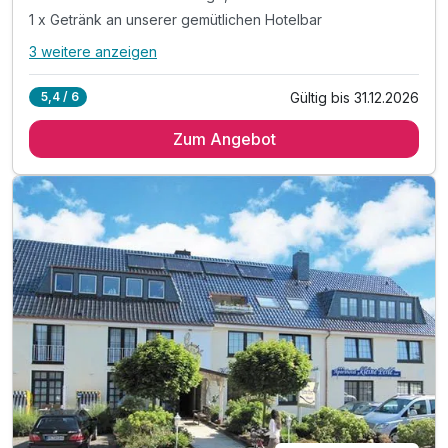
1 x Getränk an unserer gemütlichen Hotelbar
3 weitere anzeigen
Alle Inklusivleistungen
7 enthalten
Gültig bis 31.12.2026
5,4 / 6
2 Übernachtungen im klimatisierten Zimmer
Zum Angebot
2 x leckeres u. reichhaltiges Frühstück vom Buffet
1 x Hannover Card für 2 Tage, freie Fahrt mit ÖTMV
1 x Getränk an unserer gemütlichen Hotelbar
inkl. 1 Flasche Mineralwasser auf dem Zimmer
inkl. Spätabreise 14.00 Uhr am Abreisetag
inkl. W-Lan