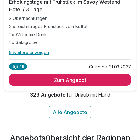
Erholungstage mit Frühstück im Savoy Westend
Hotel / 3 Tage
2 Übernachtungen
2 x reichhaltiges Frühstück vom Buffet
1 x Welcome Drink
1 x Salzgrotte
5 weitere anzeigen
Alle Inklusivleistungen
9 enthalten
Gültig bis 31.03.2027
5,5 / 6
2 Übernachtungen
Zum Angebot
2 x reichhaltiges Frühstück vom Buffet
1 x Welcome Drink
329 Angebote
für Urlaub mit Hund
1 x Salzgrotte
inkl. Eintritt in den Wellnessbereich*
20% Ermäßigung auf interne Behandlungen im Hotel**
inkl. WLAN Nutzung im Hotel
**Der Rabatt gilt nicht für Thai-Massagen,
Angebotsübersicht der Regionen
Labortests oder Asklepion-Behandlungen