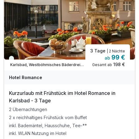
Wifi Zugang im Zimmer und in öffentlichen Räumen
Kann ab 15 Jahren absolviert werden!
3 Tage
| 2 Nächte
99 €
ab
Viele Termine frei
198 €
Gesamt ab
Karlsbad, Westböhmisches Bäderdreieck
Hotel Romance
Kurzurlaub mit Frühstück im Hotel Romance in
Karlsbad - 3 Tage
2 Übernachtungen
2 x reichhaltiges Frühstück vom Buffet
inkl. Bademäntel, Hausschuhe, Tee-**
inkl. WLAN Nutzung im Hotel