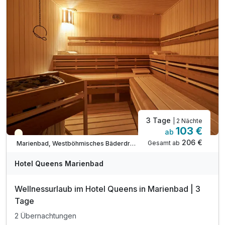
Tee- und Kaffeemaschine auf dem Zimmer
WLAN-Nutzung
Das Hotel hat keine Rezeption.
Die Zahlungen erfolgen per Zahlungslink.
Das Hotel verfügt über keine eigenen Parkplätze
3 Tage
| 2 Nächte
103 €
ab
Teilweise ausgelastet
206 €
Gesamt ab
Marienbad, Westböhmisches Bäderdreieck
Hotel Queens Marienbad
Wellnessurlaub im Hotel Queens in Marienbad | 3
Tage
2 Übernachtungen