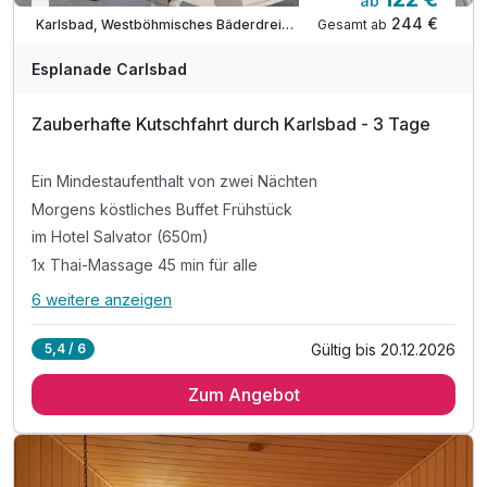
ab
Verfügbar bis Dezember
244 €
Gesamt ab
Karlsbad, Westböhmisches Bäderdreieck
Esplanade Carlsbad
Zauberhafte Kutschfahrt durch Karlsbad - 3 Tage
Ein Mindestaufenthalt von zwei Nächten
Morgens köstliches Buffet Frühstück
im Hotel Salvator (650m)
1х Thai-Massage 45 min für alle
6 weitere anzeigen
Alle Inklusivleistungen
10 enthalten
Gültig bis 20.12.2026
5,4 / 6
Ein Mindestaufenthalt von zwei Nächten
Zum Angebot
Morgens köstliches Buffet Frühstück
im Hotel Salvator (650m)
1х Thai-Massage 45 min für alle
Kutschenfahrt durch die historische Altstadt 45min