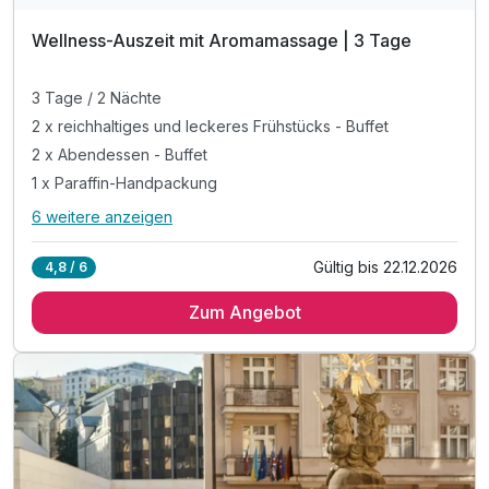
Wellness-Auszeit mit Aromamassage | 3 Tage
3 Tage / 2 Nächte
2 x reichhaltiges und leckeres Frühstücks - Buffet
2 x Abendessen - Buffet
1 x Paraffin-Handpackung
6 weitere anzeigen
Alle Inklusivleistungen
10 enthalten
Gültig bis 22.12.2026
4,8 / 6
3 Tage / 2 Nächte
Zum Angebot
2 x reichhaltiges und leckeres Frühstücks - Buffet
2 x Abendessen - Buffet
1 x Paraffin-Handpackung
1 x Teil-Aromamassage
1 x Karlsbader Bad mit Becherovka
Freier Eintritt in das hoteleigene Balneozentrum
10 % Discount auf weitere Kurbehandlungen vor Ort