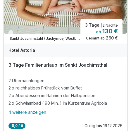
3 Tage
| 2 Nächte
130 €
ab
Verfügbar bis Dezember
260 €
Gesamt ab
Sankt Joachimstahl / Jáchymov, Westböhmisches Bäderdreieck
Hotel Astoria
3 Tage Familienurlaub im Sankt Joachimsthal
2 Übernachtungen
2 x reichhaltiges Frühstück vom Buffet
2 x Abendessen im Rahmen der Halbpension
2 x Schwimmbad ( 90 Min. ) im Kurzentrum Agricola
4 weitere anzeigen
Alle Inklusivleistungen
8 enthalten
Gültig bis 19.12.2026
5,0 / 6
2 Übernachtungen