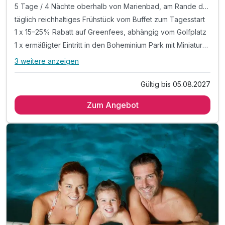
5 Tage / 4 Nächte oberhalb von Marienbad, am Rande der grünen Natur
täglich reichhaltiges Frühstück vom Buffet zum Tagesstart
1 x 15–25% Rabatt auf Greenfees, abhängig vom Golfplatz
1 x ermäßigter Eintritt in den Boheminium Park mit Miniaturen berühmter Gebäude und Burgen
3 weitere anzeigen
Alle Inklusivleistungen
7 enthalten
Gültig bis 05.08.2027
5 Tage / 4 Nächte oberhalb von Marienbad, am Rande der
grünen Natur
Zum Angebot
täglich reichhaltiges Frühstück vom Buffet zum Tagesstart
1 x 15–25% Rabatt auf Greenfees, abhängig vom Golfplatz
1 x ermäßigter Eintritt in den Boheminium Park mit
Miniaturen berühmter Gebäude und Burgen
1 x 10% Rabatt auf zusätzlich gebuchte Wellness-
Anwendungen im Hotel
kuscheliger Leih-Bademantel und Hausschuhe für den
Aufenthalt
W-LAN Nutzung im Hotel