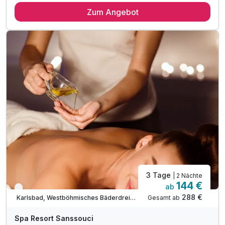
Zum Angebot
2 x reichhaltiges Frühstück vom Buffet
2 x Abendessen im Rahmen der Halbpension
2 x Schwimmbad ( 90 Min. ) im Kurzentrum Agricola
1 x Salzgrotte ( 45 Min.) im Kurzentrum Agricola*
inkl.Verleih von Nordic-Walking-Stöcken
inkl. Fahrradraum und Skidepot
inkl. WLAN Nutzung im Hotel
3 Tage
| 2 Nächte
144 €
ab
Verfügbar bis Dezember
288 €
Gesamt ab
Karlsbad, Westböhmisches Bäderdreieck
Spa Resort Sanssouci