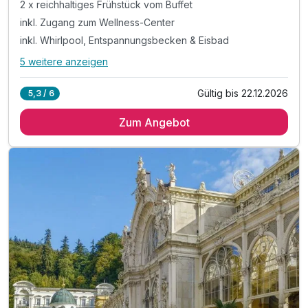
2 x reichhaltiges Frühstück vom Buffet
inkl. Zugang zum Wellness-Center
inkl. Whirlpool, Entspannungsbecken & Eisbad
5 weitere anzeigen
Alle Inklusivleistungen
9 enthalten
Gültig bis 22.12.2026
5,3 / 6
2 Übernachtungen
Zum Angebot
2 x reichhaltiges Frühstück vom Buffet
inkl. Zugang zum Wellness-Center
inkl. Whirlpool, Entspannungsbecken & Eisbad
inkl. finnische Sauna, Dampfsauna & Kneipp-Pfad
inkl. Eisbrunnen & Erlebnisduschen mit Kühleimer
inkl. Ruhezone mit Liegestühlen
inkl. Wellness-Set mit Bademantel & Hausschuhe
inkl. WLAN Nutzung im Hotel