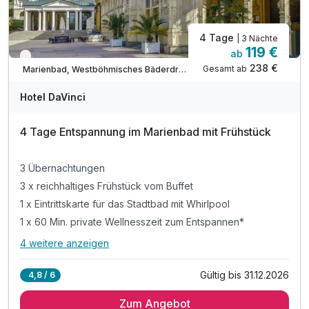
4 Tage
| 3 Nächte
119 €
ab
Verfügbar bis Dezember
238 €
Gesamt ab
Marienbad, Westböhmisches Bäderdreieck
Hotel DaVinci
4 Tage Entspannung im Marienbad mit Frühstück
3 Übernachtungen
3 x reichhaltiges Frühstück vom Buffet
1 x Eintrittskarte für das Stadtbad mit Whirlpool
1 x 60 Min. private Wellnesszeit zum Entspannen*
4 weitere anzeigen
Alle Inklusivleistungen
8 enthalten
Gültig bis 31.12.2026
4,8 / 6
3 Übernachtungen
Zum Angebot
3 x reichhaltiges Frühstück vom Buffet