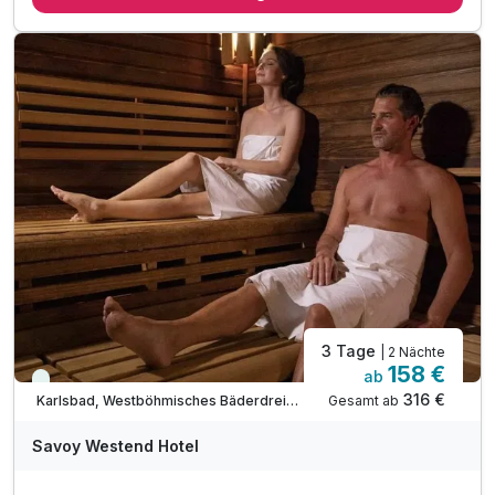
1 x Eintrittskarte für das Stadtbad mit Whirlpool
1 x 60 Min. private Wellnesszeit zum Entspannen*
10% Rabattgutschein für den Boheminium
inkl. alkoholfreie Getränke in der Minibar
inkl. WLAN Nutzung im Hotel
3 Tage
| 2 Nächte
158 €
ab
Viele Termine frei
316 €
Gesamt ab
Karlsbad, Westböhmisches Bäderdreieck
Savoy Westend Hotel