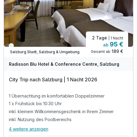
inkl. kleiner Spielplatz mit Sandkiste vorm Haus
inkl. Parkplatz & WLAN Nutzung
2 Tage
| 1 Nacht
95 €
ab
Viele Termine frei
189 €
Gesamt ab
Salzburg Stadt, Salzburg & Umgebung
Radisson Blu Hotel & Conference Centre, Salzburg
City Trip nach Salzburg | 1 Nacht 2026
1 Übernachtung im komfortablen Doppelzimmer
1 x Frühstück bis 10:30 Uhr
inkl. kleinem Willkommensgeschenk in Ihrem Zimmer
inkl. Nutzung des Poolbereichs
4 weitere anzeigen
Alle Inklusivleistungen
8 enthalten