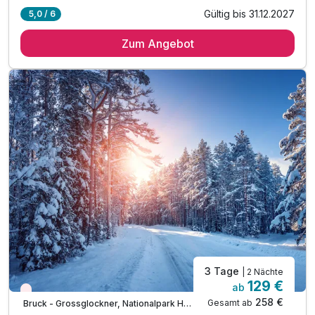
Gültig bis 31.12.2027
5,0 / 6
1 Übernachtung im komfortablen Doppelzimmer
Zum Angebot
1 x Frühstück bis 10:30 Uhr
inkl. kleinem Willkommensgeschenk in Ihrem Zimmer
inkl. Nutzung des Poolbereichs
inkl. Nutzung von Sauna, Ruheraum & Fitnessbereich
inkl. Late Check Out bis 16:00 Uhr am Abreisetag
inkl. Leihbademantel und -handtücher
inkl. W-LAN im gesamten Haus
3 Tage
| 2 Nächte
129 €
ab
Nur noch Restplätze
258 €
Gesamt ab
Bruck - Grossglockner, Nationalpark Hohe Tauern im Salzburger Land