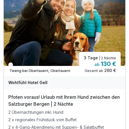
inkl. Ticket für alle öffentl. Verkehrmitteln
Tipp: Wanderwege der Schmittenhöhe erkunden
Tipp: Panorama-Schiffsrundfahrt am Zeller See
Tipp: Sommerschnee am Gletscher - Kitzsteinhorn
3 Tage
| 2 Nächte
130 €
ab
Nur noch bis Oktober
260 €
Gesamt ab
Tweng bei Obertauern, Obertauern
Wohlfühl Hotel Gell
Pfoten voraus! Urlaub mit Ihrem Hund zwischen den
Salzburger Bergen | 2 Nächte
2 Übernachtungen inkl. Hund
2 x regionales Frühstück vom Buffet
2 x 4-Gang-Abendmenü mit Suppen- & Salatbuffet