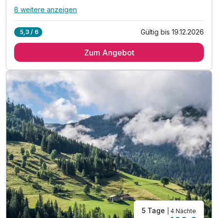
8 weitere anzeigen
Alle Inklusivleistungen
12 enthalten
Gültig bis 19.12.2026
5,3 / 6
2 Übernachtungen
Zum Angebot
2 x Vielfalt am Frühstückbuffet
1 x Kuchen am Nachmittag
2 x Schlemmen am Abendbuffet
1 x Tageseintritt Alpentherme Bad Hofgastein
inkl. 2 Kinder bis 11,9 Jahre im Elternzimmer
inkl. Willkommens-Getränk
inkl. Gastein Card mit vielen Ermäßigungen*
inkl. Nutzung des hoteleigenen Wohlfühlbereiches
inkl. kuscheligem Leihbademantel
inkl. Aquagymnastik (lt. Aushang)
Tipp: Skiverleih direkt im Hotel (Winter)**
5 Tage
| 4 Nächte