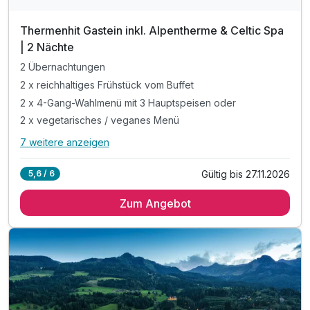
Thermenhit Gastein inkl. Alpentherme & Celtic Spa
| 2 Nächte
2 Übernachtungen
2 x reichhaltiges Frühstück vom Buffet
2 x 4-Gang-Wahlmenü mit 3 Hauptspeisen oder
2 x vegetarisches / veganes Menü
7 weitere anzeigen
Alle Inklusivleistungen
11 enthalten
Gültig bis 27.11.2026
5,6 / 6
2 Übernachtungen
Zum Angebot
2 x reichhaltiges Frühstück vom Buffet
2 x 4-Gang-Wahlmenü mit 3 Hauptspeisen oder
2 x vegetarisches / veganes Menü
inkl. Eintritt Alpentherme Gastein
inkl. Nutzung des neuen Celtic Spa's mit 1.600 m²
inkl. Bademantel, Badetücher & Frotteeslippers