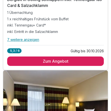
Card & Salzachklamm
1 Übernachtung
1 x reichhaltiges Frühstück vom Buffet
inkl. Tennengau+ Card*
inkl. Eintritt in die Salzachklamm
7 weitere anzeigen
Alle Inklusivleistungen
11 enthalten
Gültig bis 30.10.2026
5,3 / 6
1 Übernachtung
Zum Angebot
1 x reichhaltiges Frühstück vom Buffet
inkl. Tennengau+ Card*
inkl. Eintritt in die Salzachklamm
inkl. Kaffee & Kuchen am Nachmittag
inkl. Nutzung unseres kleinen Wellnessbereiches
inkl. Sauna, Dampfbad und Infrarotkabine
inkl. bunten Aufenthaltraum für Kinder
inkl. Bällebad, kleine Rutsche & Bastelecke