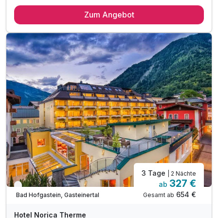
3 Übernachtungen
Zum Angebot
im Vollausgestatteten Design Chalet
inkl. Erstausstattung
inkl. Endreinigung
inkl. Inhouse Sauna
inkl. Ski- und Sportgeräte Raum
inkl. WELLNESS & FITNESS Alpenhaus Katschberg.1640
ink. CHILDEN´S PLAYROOM Alpenhaus Katschberg.1640
inkl. LungauCard Sommer
2 x Parkplätze pro Chalet
inkl. W-LAN Nutzung
3 Tage
| 2 Nächte
327 €
ab
Verfügbar bis November
654 €
Gesamt ab
Bad Hofgastein, Gasteinertal
Hotel Norica Therme