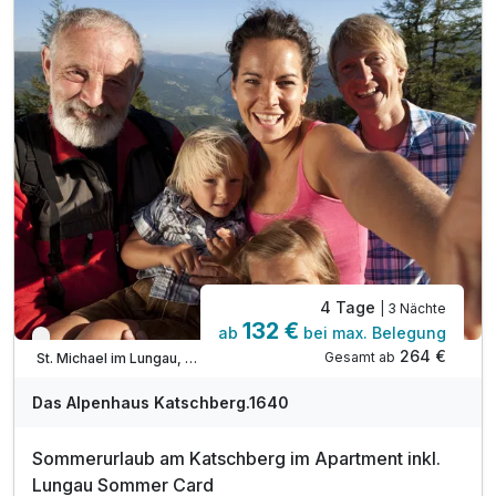
inkl. Gastein Card** mit vielen Ermäßigungen
inkl. Wanderkarte von der Region Gasteinertal
inkl. Parkplatz & WLAN Nutzung im ganzen Haus
Tipp: Erkundung der Burg Klammstein
Tipp: Erkundung der Schauhöhle Entrische Kirche
4 Tage
| 3 Nächte
132 €
ab
bei max. Belegung
Nur noch bis September
264 €
Gesamt ab
St. Michael im Lungau, Lungau
Das Alpenhaus Katschberg.1640
Sommerurlaub am Katschberg im Apartment inkl.
Lungau Sommer Card