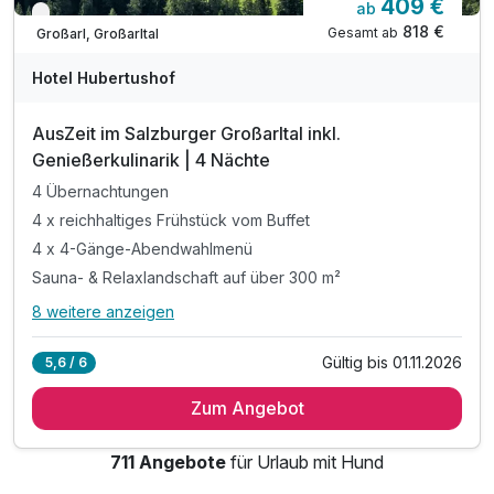
409 €
ab
Nur noch bis Oktober
818 €
Gesamt ab
Großarl, Großarltal
Hotel Hubertushof
AusZeit im Salzburger Großarltal inkl.
Genießerkulinarik | 4 Nächte
4 Übernachtungen
4 x reichhaltiges Frühstück vom Buffet
4 x 4-Gänge-Abendwahlmenü
Sauna- & Relaxlandschaft auf über 300 m²
8 weitere anzeigen
Alle Inklusivleistungen
12 enthalten
Gültig bis 01.11.2026
5,6 / 6
4 Übernachtungen
Zum Angebot
4 x reichhaltiges Frühstück vom Buffet
4 x 4-Gänge-Abendwahlmenü
711 Angebote
für Urlaub mit Hund
Sauna- & Relaxlandschaft auf über 300 m²