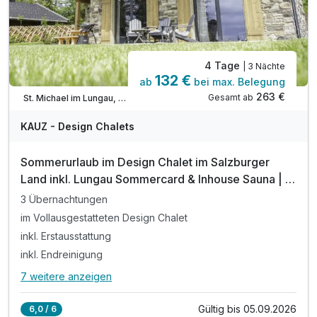
inkl. W-LAN im gesamten Haus
4 Tage
| 3 Nächte
132 €
ab
bei max. Belegung
263 €
Gesamt ab
St. Michael im Lungau, Lungau
KAUZ - Design Chalets
Sommerurlaub im Design Chalet im Salzburger
Land inkl. Lungau Sommercard & Inhouse Sauna | 4
Tage
3 Übernachtungen
im Vollausgestatteten Design Chalet
inkl. Erstausstattung
inkl. Endreinigung
7 weitere anzeigen
Alle Inklusivleistungen
11 enthalten
Gültig bis 05.09.2026
6,0 / 6