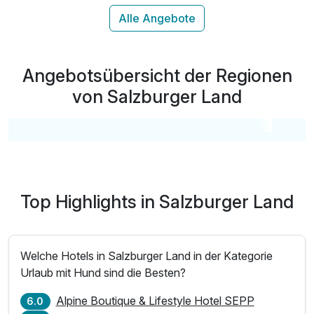
Kostenlose Bademäntel und Frotteeslipper
24h Zugang zum Fitnessraum
Verleih von Fahrrädern -E-Bikes gegen Gebühr
Verleih von Nordic-Walking-Stöcken
Angebotsübersicht der Regionen
Teilnahme an den bergsportlichen Aktivitäten
Gästekarte mit diversen Ermäßigungen in Großarl
von Salzburger Land
Mobility Ticket
#zubuchbare Kinderpreise inkl. Halbpension*
Top Highlights in Salzburger Land
Welche Hotels in Salzburger Land in der Kategorie
Urlaub mit Hund sind die Besten?
Alpine Boutique & Lifestyle Hotel SEPP
6.0