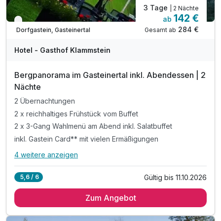
3 Tage
| 2 Nächte
142 €
ab
Nur noch bis Oktober
284 €
Gesamt ab
Dorfgastein, Gasteinertal
Hotel - Gasthof Klammstein
Bergpanorama im Gasteinertal inkl. Abendessen | 2
Nächte
2 Übernachtungen
2 x reichhaltiges Frühstück vom Buffet
2 x 3-Gang Wahlmenü am Abend inkl. Salatbuffet
inkl. Gastein Card** mit vielen Ermäßigungen
4 weitere anzeigen
Alle Inklusivleistungen
8 enthalten
Gültig bis 11.10.2026
5,6 / 6
2 Übernachtungen
Zum Angebot
2 x reichhaltiges Frühstück vom Buffet
2 x 3-Gang Wahlmenü am Abend inkl. Salatbuffet