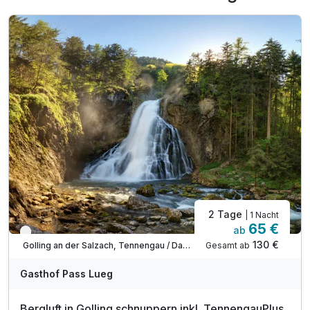
2 Tage
| 1 Nacht
65 €
ab
Nur noch bis Oktober
130 €
Gesamt ab
Golling an der Salzach, Tennengau / Dachstein West
Gasthof Pass Lueg
Bergluft in Golling schnuppern inkl. TennengauPlus