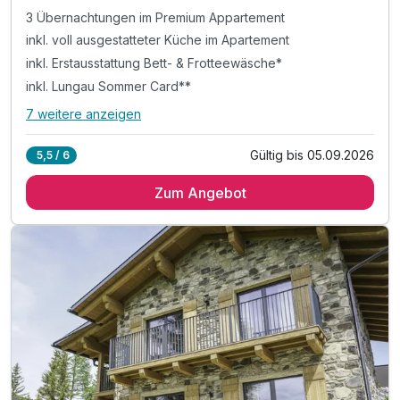
3 Übernachtungen im Premium Appartement
inkl. voll ausgestatteter Küche im Apartement
inkl. Erstausstattung Bett- & Frotteewäsche*
inkl. Lungau Sommer Card**
7 weitere anzeigen
Alle Inklusivleistungen
11 enthalten
Gültig bis 05.09.2026
5,5 / 6
3 Übernachtungen im Premium Appartement
Zum Angebot
inkl. voll ausgestatteter Küche im Apartement
inkl. Erstausstattung Bett- & Frotteewäsche*
inkl. Lungau Sommer Card**
inkl. Endreinigung
inkl. Nutzung des 600 m² ALPEN.VEDA.SPA
inkl. Indoor-Pool, Saunen & Eisbecken
inkl. 120 m² Kinderspielzimmer*
inkl. 120 m² Kinderspielzimmer**
inkl. TV im Apartment