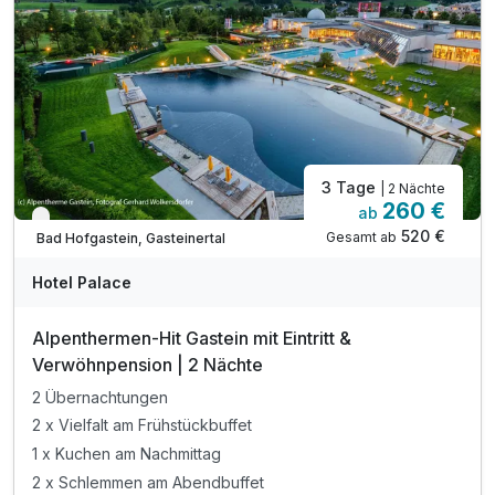
inkl. Nutzung des Fitnessraums
inkl. Transfer vom & zum Bahnhof
inkl. W-LAN Nutzung & Internetzugang
inkl. Parkplatz Nutzung nach Verfügbarkeit*
3 Tage
| 2 Nächte
260 €
ab
Verfügbar bis Dezember
520 €
Gesamt ab
Bad Hofgastein, Gasteinertal
Hotel Palace
Alpenthermen-Hit Gastein mit Eintritt &
Verwöhnpension | 2 Nächte
2 Übernachtungen
2 x Vielfalt am Frühstückbuffet
1 x Kuchen am Nachmittag
2 x Schlemmen am Abendbuffet