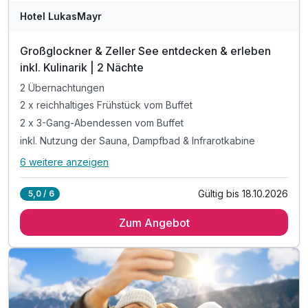
Hotel LukasMayr
Großglockner & Zeller See entdecken & erleben
inkl. Kulinarik | 2 Nächte
2 Übernachtungen
2 x reichhaltiges Frühstück vom Buffet
2 x 3-Gang-Abendessen vom Buffet
inkl. Nutzung der Sauna, Dampfbad & Infrarotkabine
6 weitere anzeigen
Alle Inklusivleistungen
10 enthalten
Gültig bis 18.10.2026
5,0 / 6
2 Übernachtungen
Zum Angebot
2 x reichhaltiges Frühstück vom Buffet
2 x 3-Gang-Abendessen vom Buffet
inkl. Nutzung der Sauna, Dampfbad & Infrarotkabine
inkl. Kneipp- & Tauchbecken & Ruheraum
inkl. Holiday Bonus Card*