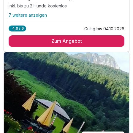
inkl. bis zu 2 Hunde kostenlos
7 weitere anzeigen
Alle Inklusivleistungen
11 enthalten
Gültig bis 04.10.2026
4,9 / 6
2 Übernachtungen inkl. Hund
Zum Angebot
2 x regionales Frühstück vom Buffet
2 x 4-Gang-Abendmenü mit Suppen- & Salatbuffet
inkl. bis zu 2 Hunde kostenlos
inkl. Hunde im Restaurant erlaubt
inkl. Näpfe, Decken & Trockentücher
inkl. Nutzung des Wellnessbereichs mit Sauna
inkl. Nutzung Dampfbad & Wasserbetten
inkl. Aktivprogramm vom TVB Obertauern
inkl. LungauCard* mit vielen Vorteilen im SOMMER
Tipp: Burg Mauterndorf - 5,25 km vom Hotel entfern